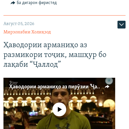
Ба дигарон фиристед
Август 05, 2026
Мирзонабии Холиқзод
Ҳаводории арманиҳо аз
размикори тоҷик, машҳур бо
лақаби “Ҷаллод”
Ҳаводории арманиҳо аз пирӯзии "Ҷаллод"-и тоҷик
Феълан кор намекунад