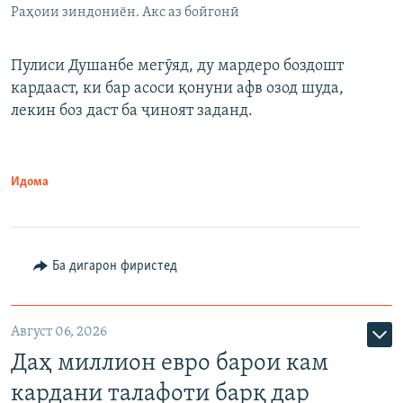
Раҳоии зиндониён. Акс аз бойгонӣ
Пулиси Душанбе мегӯяд, ду мардеро боздошт
кардааст, ки бар асоси қонуни афв озод шуда,
лекин боз даст ба ҷиноят заданд.
Идома
Ба дигарон фиристед
Август 06, 2026
Даҳ миллион евро барои кам
кардани талафоти барқ дар