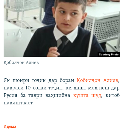
Қобилҷон Алиев
Як шоири тоҷик дар бораи
Қобилҷон Алиев
,
навраси 10-солаи тоҷик, ки ҳашт моҳ пеш дар
Русия ба таври ваҳшиёна
кушта шуд
, китоб
навиштааст.
Идома