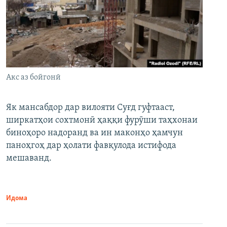
Акс аз бойгонӣ
Як мансабдор дар вилояти Суғд гуфтааст,
ширкатҳои сохтмонӣ ҳаққи фурӯши таҳхонаи
биноҳоро надоранд ва ин маконҳо ҳамчун
паноҳгоҳ дар ҳолати фавқулода истифода
мешаванд.
Идома