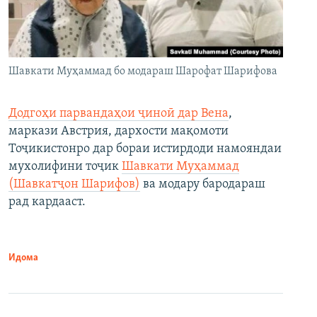
Шавкати Муҳаммад бо модараш Шарофат Шарифова
Додгоҳи парвандаҳои ҷиноӣ дар Вена
,
маркази Австрия, дархости мақомоти
Тоҷикистонро дар бораи истирдоди намояндаи
мухолифини тоҷик
Шавкати Муҳаммад
(Шавкатҷон Шарифов)
ва модару бародараш
рад кардааст.
Идома