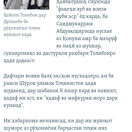
Ҳайбатуллоҳ Охунзода
"фақеҳи хуб ва воизи
Ҳайати Толибон дар
хуби аср" ёд карда, ба
Душанбе бо
Саидмукаррам
рӯҳониёни тоҷик
Абдулқодирзода нусхае
мулоқот кард.
аз Қонуни амр ба маъруф
ва наҳй аз мункар,
суханрониҳо ва дастурҳои раҳбари Толибонро
ҳадя додааст.
Дафтари волии Балх аксҳои нусхаҳоеро, ки ба
раиси Шӯрои уламои Тоҷикистон ҳадя
шудаанд, дар шабакаи Х нашр кард ва навишт,
ҳадаф ин аст, ки "ҳадаф ва мафкураи моро дарк
кунанд".
Ин хабарнома менависад, ки дар ин мулоқот
шуморе аз рӯҳониёни барҷастаи тоҷик низ