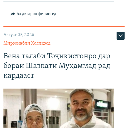
Ба дигарон фиристед
Август 05, 2026
Мирзонабии Холиқзод
Вена талаби Тоҷикистонро дар
бораи Шавкати Муҳаммад рад
кардааст