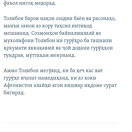
фаъол нигоҳ медорад.
Толибон барои нақзи озодии баён ва расонаҳо,
манъи занон аз кору таҳсил интиқод
мешаванд. Созмонҳои байналмилалӣ ва
мухолифони Толибон ин гурӯҳро ба ташкили
ҳукумати яккақавмӣ ва ҷой додани гурӯҳҳои
тундрав, муттаҳам мекунанд.
Аммо Толибон мегӯянд, ки ба ҳеч кас ваё
гурӯҳе иҷозат намедиҳанд, ки аз хоки
Афғонистон алайҳи ягон кишвар иқдоме сурат
бигирад.