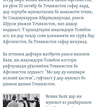
Юсуф Вафо, волии вилояти Балхи Афғонистон,
ки рӯзи 23 октябр ба Тоҷикистон сафар кард,
дар чорчуби мулоқотҳояш бо мақомоти тоҷик,
бо Саидмукаррам Абдулқодирзода, раиси
Шӯрои уламои Тоҷикистон, низ дидор
кардааст. Ӯ аршадтарин мақомдори Толибон
аст, ки дар чаҳор соли ҳокимияти ин гурӯҳ бар
Афғонистон, ба Тоҷикистон сафар мекунад.
Ба иттилои дафтари матбуоти раиси вилояти
Балх, ин мақомдори Толибон хостори
рафтуомади рӯҳониёни Тоҷикистон ба
Афғонистон шудааст. "Мо ҳар ду кишвари
исломӣ ҳастем",-гуфтааст ӯ дар мулоқот бо
уламои динии Тоҷикистон.
Волии Балх дар ин
мулоқот аз раҳбарашон