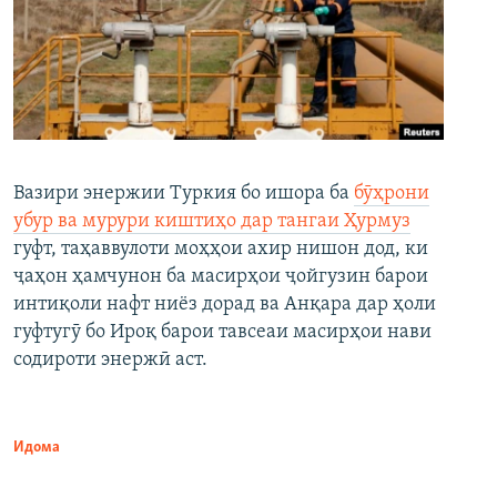
Вазири энержии Туркия бо ишора ба
бӯҳрони
убур ва мурури киштиҳо дар тангаи Ҳурмуз
гуфт, таҳаввулоти моҳҳои ахир нишон дод, ки
ҷаҳон ҳамчунон ба масирҳои ҷойгузин барои
интиқоли нафт ниёз дорад ва Анқара дар ҳоли
гуфтугӯ бо Ироқ барои тавсеаи масирҳои нави
содироти энержӣ аст.
Идома