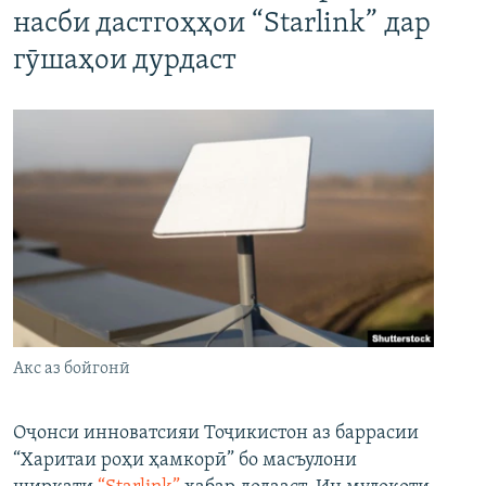
насби дастгоҳҳои “Starlink” дар
гӯшаҳои дурдаст
Акс аз бойгонӣ
Оҷонси инноватсияи Тоҷикистон аз баррасии
“Харитаи роҳи ҳамкорӣ” бо масъулони