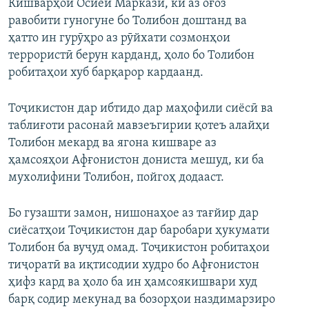
Кишварҳои Осиёи Марказӣ, ки аз оғоз
равобити гуногуне бо Толибон доштанд ва
ҳатто ин гурӯҳро аз рӯйхати созмонҳои
террористӣ берун карданд, ҳоло бо Толибон
робитаҳои хуб барқарор кардаанд.
Тоҷикистон дар ибтидо дар маҳофили сиёсӣ ва
таблиғоти расонаӣ мавзеъгирии қотеъ алайҳи
Толибон мекард ва ягона кишваре аз
ҳамсояҳои Афғонистон дониста мешуд, ки ба
мухолифини Толибон, пойгоҳ додааст.
Бо гузашти замон, нишонаҳое аз тағйир дар
сиёсатҳои Тоҷикистон дар баробари ҳукумати
Толибон ба вуҷуд омад. Тоҷикистон робитаҳои
тиҷоратӣ ва иқтисодии худро бо Афғонистон
ҳифз кард ва ҳоло ба ин ҳамсоякишвари худ
барқ содир мекунад ва бозорҳои наздимарзиро