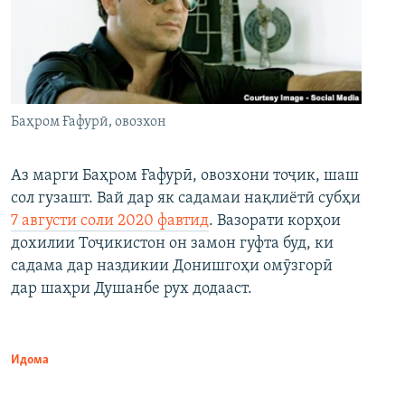
Баҳром Ғафурӣ, овозхон
Аз марги Баҳром Ғафурӣ, овозхони тоҷик, шаш
сол гузашт. Вай дар як садамаи нақлиётӣ субҳи
7 августи соли 2020 фавтид
. Вазорати корҳои
дохилии Тоҷикистон он замон гуфта буд, ки
садама дар наздикии Донишгоҳи омӯзгорӣ
дар шаҳри Душанбе рух додааст.
Идома