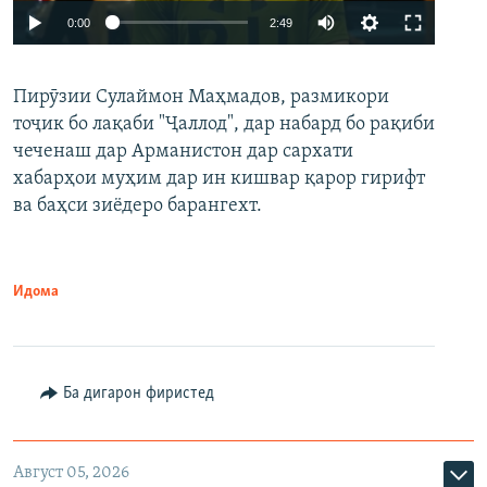
Auto
0:00
2:49
240p
Пирӯзии Сулаймон Маҳмадов, размикори
360p
тоҷик бо лақаби "Ҷаллод", дар набард бо рақиби
480p
Auto
240p
360p
480p
чеченаш дар Арманистон дар сархати
720p
хабарҳои муҳим дар ин кишвар қарор гирифт
720p
1080p
ва баҳси зиёдеро барангехт.
1080p
Идома
Ба дигарон фиристед
Август 05, 2026