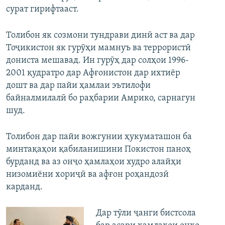
сурат гирифтааст.
Толибон як созмони тундрави динӣ аст ва дар
Тоҷикистон як гурӯҳи мамнуъ ва террористӣ
дониста мешавад. Ин гурӯҳ дар солҳои 1996-
2001 қудратро дар Афғонистон дар ихтиёр
дошт ва дар пайи ҳамлаи эътилофи
байналмилалӣ бо раҳбарии Амрико, сарнагун
шуд.
Толибон дар пайи вожгунии ҳукуматашон ба
минтақаҳои қабиланишини Покистон паноҳ
бурданд ва аз онҷо ҳамлаҳои худро алайҳи
низомиёни хориҷӣ ва афғон роҳандозӣ
карданд.
Дар тӯли ҷанги бистсола