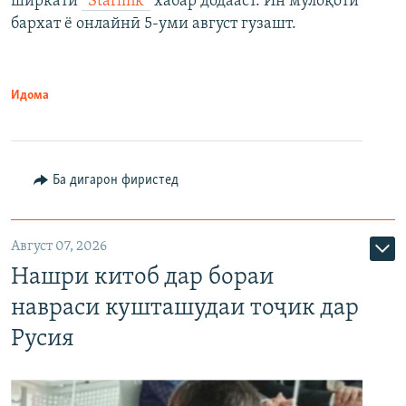
ширкати
“Starlink”
хабар додааст. Ин мулоқоти
бархат ё онлайнӣ 5-уми август гузашт.
Идома
Ба дигарон фиристед
Август 07, 2026
Нашри китоб дар бораи
навраси кушташудаи тоҷик дар
Русия