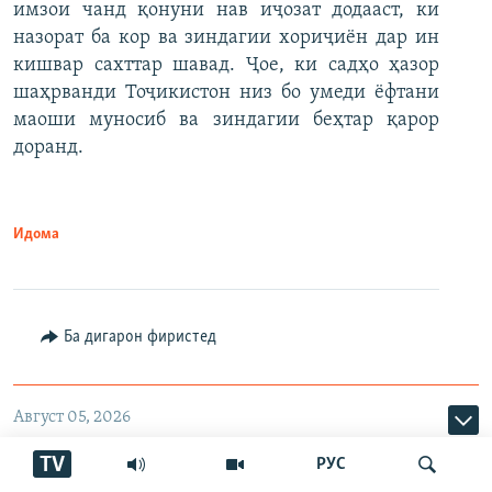
имзои чанд қонуни нав иҷозат додааст, ки
назорат ба кор ва зиндагии хориҷиён дар ин
кишвар сахттар шавад. Ҷое, ки садҳо ҳазор
шаҳрванди Тоҷикистон низ бо умеди ёфтани
маоши муносиб ва зиндагии беҳтар қарор
доранд.
Идома
Ба дигарон фиристед
Август 05, 2026
"Амалиёт"-и зидди либоси
TV
РУС