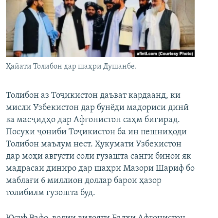
ГУЗОРИШҲОИ РАДИОӢ
Русский
ПАЙГИРӢ КУНЕД
Ҳайати Толибон дар шаҳри Душанбе.
Толибон аз Тоҷикистон даъват кардаанд, ки
мисли Узбекистон дар бунёди мадориси динӣ
Ҳамаи сомонаҳои RFE/RL
ва масҷидҳо дар Афғонистон саҳм бигирад.
Посухи ҷониби Тоҷикистон ба ин пешниҳоди
Толибон маълум нест. Ҳукумати Узбекистон
дар моҳи августи соли гузашта санги бинои як
мадрасаи диниро дар шаҳри Мазори Шариф бо
маблағи 6 миллион доллар барои ҳазор
толибилм гузошта буд.