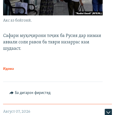
Акс аз бойгонӣ.
Сафари муҳоҷирони тоҷик ба Русия дар нимаи
аввали соли равон ба таври назаррас кам
шудааст.
Идома
Ба дигарон фиристед
Август 07, 2026