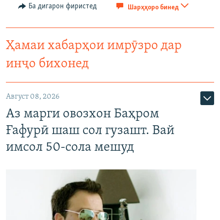
Ба дигарон фиристед
Шарҳҳоро бинед
Ҳамаи хабарҳои имрӯзро дар
инҷо бихонед
Август 08, 2026
Аз марги овозхон Баҳром
Ғафурӣ шаш сол гузашт. Вай
имсол 50-сола мешуд