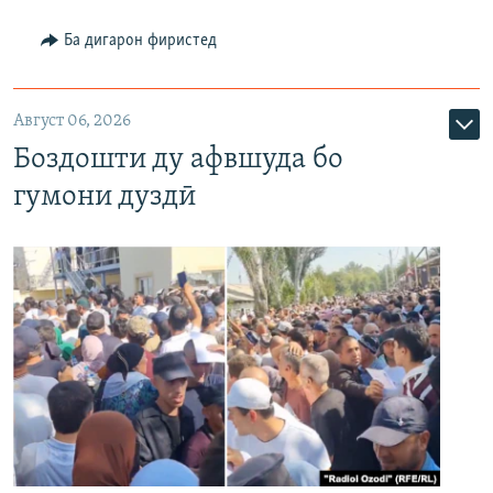
Ба дигарон фиристед
Август 06, 2026
Боздошти ду афвшуда бо
гумони дуздӣ