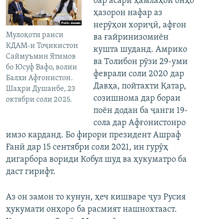
бар асари ҳамлаҳои онҳо
ҳазорон нафар аз
нерӯҳои хориҷӣ, афғон
Мулоқоти раиси
ва ғайринизомиён
КДАМ-и Тоҷикистон
кушта шуданд. Амрико
Саймуъмин Ятимов
ва Толибон рӯзи 29-уми
бо Юсуф Вафо, волии
феврали соли 2020 дар
Балхи Афғонистон.
Давҳа, пойтахти Қатар,
Шаҳри Душанбе, 23
созишнома дар бораи
октябри соли 2025.
поён додан ба ҷанги 19-
сола дар Афғонистонро
имзо карданд. Бо фирори президент Ашраф
Ғанӣ дар 15 сентябри соли 2021, ин гурӯҳ
дигарбора вориди Кобул шуд ва ҳукуматро ба
даст гирифт.
Аз он замон то кунун, ҳеч кишваре ҷуз Русия
ҳукумати онҳоро ба расмият нашнохтааст.