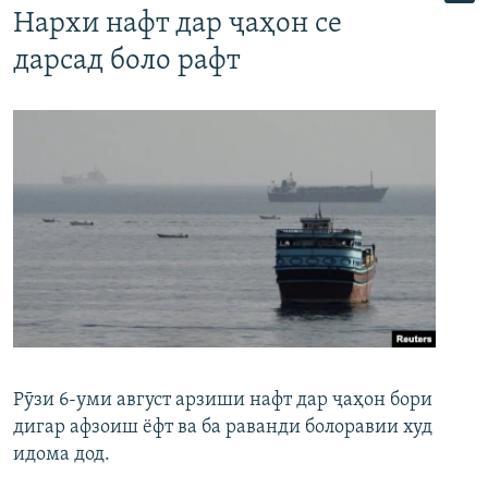
Нархи нафт дар ҷаҳон се
дарсад боло рафт
Рӯзи 6-уми август арзиши нафт дар ҷаҳон бори
дигар афзоиш ёфт ва ба раванди болоравии худ
идома дод.