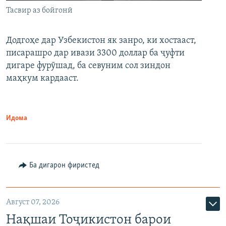
Тасвир аз бойгонӣ
Додгоҳе дар Узбекистон як занро, ки хостааст,
писарашро дар ивази 3300 доллар ба ҷуфти
дигаре фурӯшад, ба севуним сол зиндон
маҳкум кардааст.
Идома
Ба дигарон фиристед
Август 07, 2026
Нақшаи Тоҷикистон барои