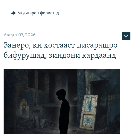
Ба дигарон фиристед
Август 07, 2026
Занеро, ки хостааст писарашро
бифурӯшад, зиндонӣ кардаанд