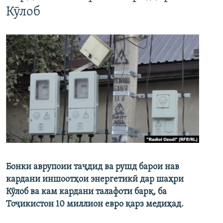
Кӯлоб
Бонки аврупоии таҷдид ва рушд барои нав
кардани иншоотҳои энергетикӣ дар шаҳри
Кӯлоб ва кам кардани талафоти барқ, ба
Тоҷикистон 10 миллион евро қарз медиҳад.