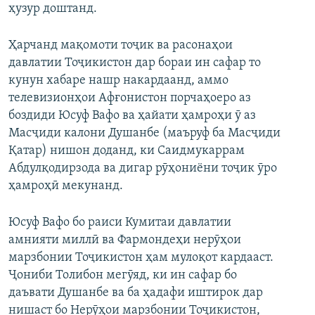
ҳузур доштанд.
Ҳарчанд мақомоти тоҷик ва расонаҳои
давлатии Тоҷикистон дар бораи ин сафар то
кунун хабаре нашр накардаанд, аммо
телевизионҳои Афғонистон порчаҳоеро аз
боздиди Юсуф Вафо ва ҳайати ҳамроҳи ӯ аз
Масҷиди калони Душанбе (маъруф ба Масҷиди
Қатар) нишон доданд, ки Саидмукаррам
Абдулқодирзода ва дигар рӯҳониёни тоҷик ӯро
ҳамроҳӣ мекунанд.
Юсуф Вафо бо раиси Кумитаи давлатии
амнияти миллӣ ва Фармондеҳи нерӯҳои
марзбонии Тоҷикистон ҳам мулоқот кардааст.
Ҷониби Толибон мегӯяд, ки ин сафар бо
даъвати Душанбе ва ба ҳадафи иштирок дар
нишаст бо Нерӯҳои марзбонии Тоҷикистон,