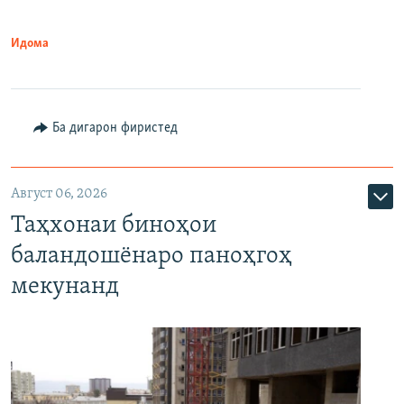
Идома
Ба дигарон фиристед
Август 06, 2026
Таҳхонаи биноҳои
баландошёнаро паноҳгоҳ
мекунанд