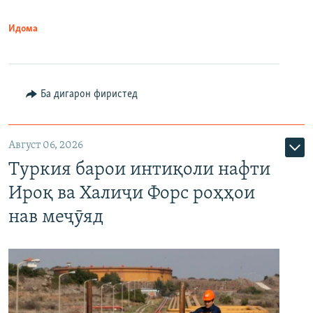
Идома
Ба дигарон фиристед
Август 06, 2026
Туркия барои интиқоли нафти
Ироқ ва Халиҷи Форс роҳҳои
нав меҷӯяд