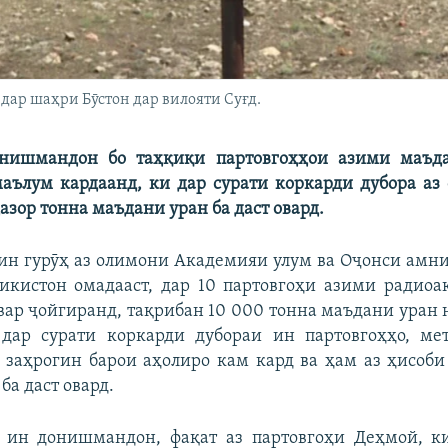
дар шаҳри Бӯстон дар вилояти Суғд.
онишмандон бо таҳқиқи партовгоҳҳои азими маъд
аълум кардаанд, ки дар сурати коркарди дубора аз
азор тонна маъдани уран ба даст овард.
ин гурӯҳ аз олимони Академияи улум ва Оҷонси амни
кистон омадааст, дар 10 партовгоҳи азими радиоа
р ҷойгиранд, тақрибан 10 000 тонна маъдани уран н
 дар сурати коркарди дубораи ин партовгоҳҳо, мет
 заҳрогин барои аҳолиро кам кард ва ҳам аз ҳисоб
ба даст овард.
 ин донишмандон, фақат аз партовгоҳи Деҳмой, к