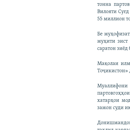
тонна партов
Вилояти Суғд
55 миллион т
Бе муҳофизат
муҳити зист
саратон зиёд
Мақолаи илм
Тоҷикистон» 
Муаллифони 
партовгоҳҳо
хатарҳои мо
замон суди иқ
Донишмандон 