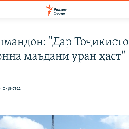
мандон: "Дар Тоҷикисто
онна маъдани уран ҳаст"
н фиристед