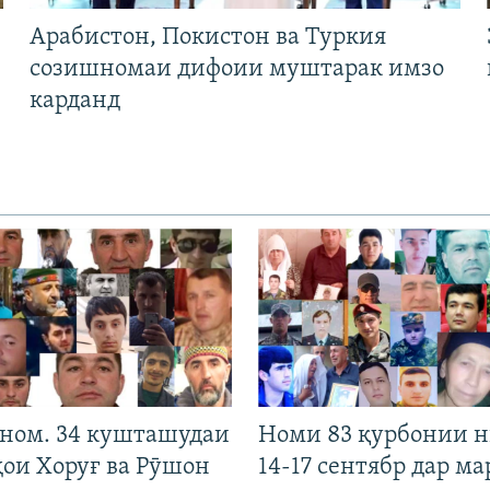
Арабистон, Покистон ва Туркия
созишномаи дифоии муштарак имзо
карданд
 ном. 34 кушташудаи
Номи 83 қурбонии 
ҳои Хоруғ ва Рӯшон
14-17 сентябр дар ма