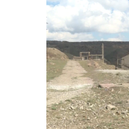
ГУЗОРИШҲОИ РАДИОӢ