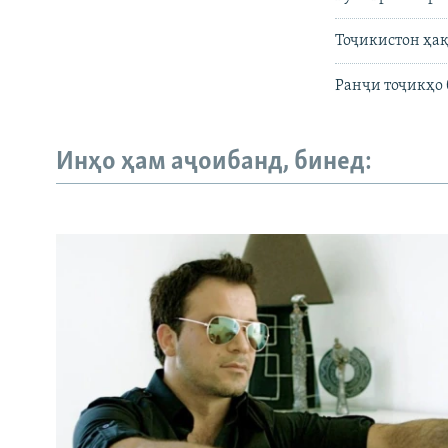
Тоҷикистон ҳақ
Ранҷи тоҷикҳо
Инҳо ҳам аҷоибанд, бинед: