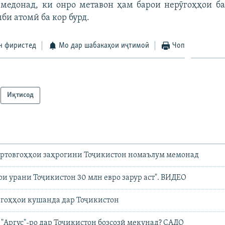
 медонад, ки онро метавон ҳам барои нерӯгоҳҳои б
би атомӣ ба кор бурд.
н фиристед
Мо дар шабакаҳои иҷтимоӣ
Чоп
Иқтисод
ртовгоҳҳои заҳрогини Тоҷикистон номаълум мемонад
ои урани Тоҷикистон 30 млн евро зарур аст". ВИДЕО
вгоҳҳои кушанда дар Тоҷикистон
 "Аргус"-ро дар Тоҷикистон бозсозӣ мекунад? САДО