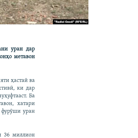
ани уран дар
 онҳо метавон
яти ҳастаӣ ва
ктивӣ, ки дар
уҳуфтааст. Ба
авон, хатари
и фурӯши уран
и 36 миллион