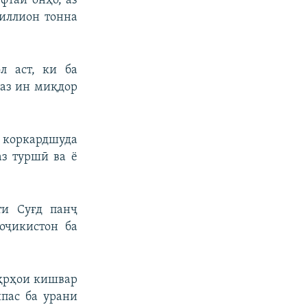
фтаи онҳо, аз
миллион тонна
л аст, ки ба
 аз ин миқдор
и коркардшуда
аз туршӣ ва ё
ти Суғд панҷ
оҷикистон ба
аҳрҳои кишвар
пас ба урани