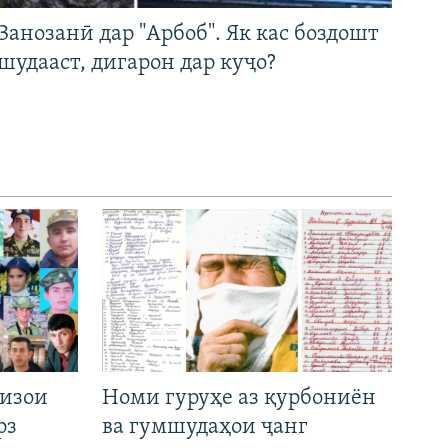
Занозанӣ дар "Арбоб". Як кас боздошт
шудааст, дигарон дар куҷо?
низои
Номи гуруҳе аз қурбониён
рз
ва гумшудаҳои ҷанг