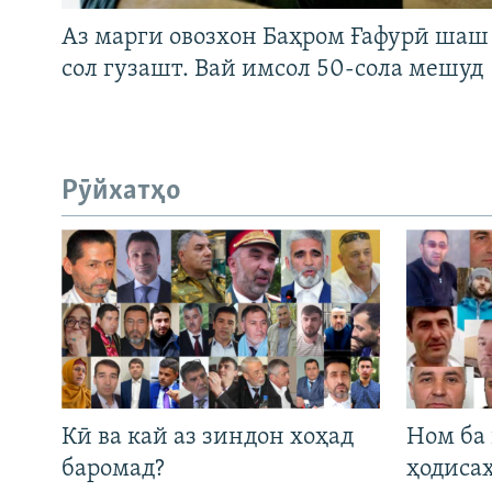
Аз марги овозхон Баҳром Ғафурӣ шаш
сол гузашт. Вай имсол 50-сола мешуд
Рӯйхатҳо
Кӣ ва кай аз зиндон хоҳад
Ном ба
баромад?
ҳодиса