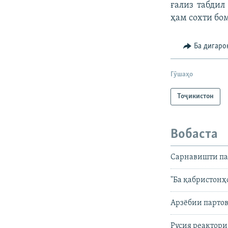
ғализ табдил
ҳам сохти бом
Ба дигаро
Гӯшаҳо
Тоҷикистон
Вобаста
Сарнавишти па
"Ба қабристонҳ
Арзёбии парто
Русия реактори