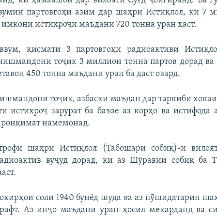
анд, ки ҳамаашон дар вилояти Суғд ҷойгиранд. Ба гу
вумин партовгоҳи азим дар шаҳри Истиқлол, ки 7 
, имкони истихроҷи маъдани 720 тонна уран ҳаст.
ввум, қисмати 3 партовгоҳи радиоактиви Истиқло
ишмандони тоҷик 3 миллион тонна партов дорад ва
тавон 450 тонна маъдани уран ба даст овард.
нишмандони тоҷик, азбаски маъдан дар таркиби хока
ати истихроҷ зарурат ба баъзе аз корҳо ва истифода 
аронқимат намемонад.
трофи шаҳри Истиқлол (Табошари собиқ)-и вилоя
радиоактив вуҷуд дорад, ки аз Шӯравии собиқ ба Т
аст.
охирҳои соли 1940 бунёд шуда ва аз пӯшидатарин ш
рафт. Аз инҷо маъдани уран ҳосил мекарданд ва си