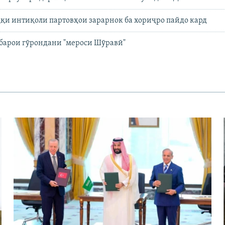
қи интиқоли партовҳои зарарнок ба хориҷро пайдо кард
 барои гӯрондани "мероси Шӯравӣ"