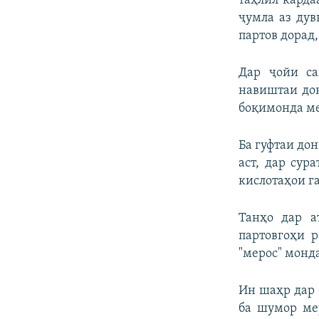
таҳлил карда
ҷумла аз дув
партов дорад
Дар ҷойи са
навиштаи дон
боқимонда ме
Ба гуфтаи до
аст, дар сур
кислотаҳои г
Танҳо дар а
партовгоҳи 
"мерос" монда
Ин шаҳр дар 
ба шумор ме