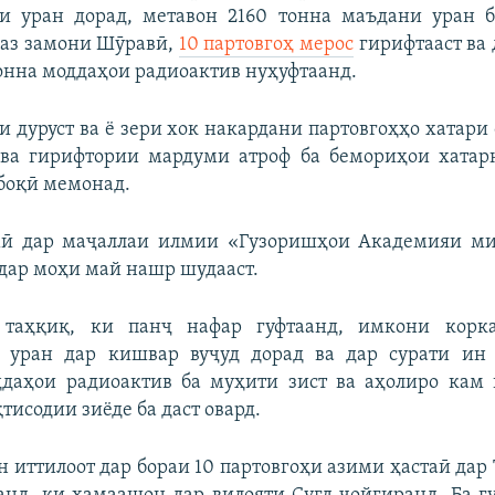
и уран дорад, метавон 2160 тонна маъдани уран б
 аз замони Шӯравӣ,
10 партовгоҳ мерос
гирифтааст ва 
онна моддаҳои радиоактив нуҳуфтаанд.
и дуруст ва ё зери хок накардани партовгоҳҳо хатари
 ва гирифтории мардуми атроф ба бемориҳои хатарн
 боқӣ мемонад.
ӣ дар маҷаллаи илмии «Гузоришҳои Академияи м
дар моҳи май нашр шудааст.
таҳқиқ, ки панҷ нафар гуфтаанд, имкони корк
и уран дар кишвар вуҷуд дорад ва дар сурати ин 
ддаҳои радиоактив ба муҳити зист ва аҳолиро кам 
тисодии зиёде ба даст овард.
иттилоот дар бораи 10 партовгоҳи азими ҳастаӣ дар