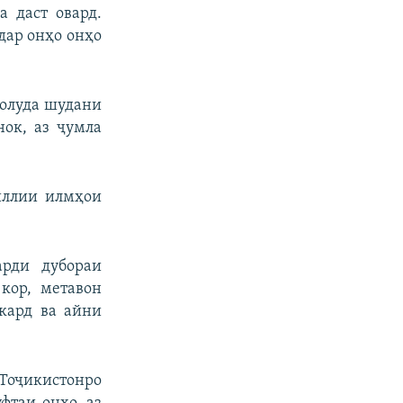
а даст овард.
дар онҳо онҳо
 олуда шудани
ок, аз ҷумла
иллии илмҳои
арди дубораи
кор, метавон
кард ва айни
 Тоҷикистонро