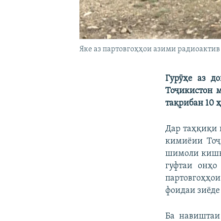
Яке аз партовгоҳҳои азими радиоактив 
Гурӯҳе аз д
Тоҷикистон м
тақрибан 10 ҳ
Дар таҳқиқи 
кимиёии Тоҷи
шимоли кишва
гуфтаи онҳо
партовгоҳҳои
фоидаи зиёде 
Ба навиштаи