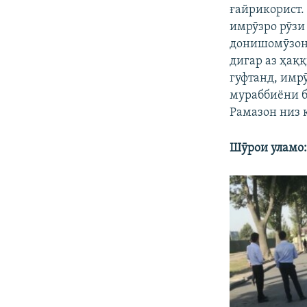
ғайрикорист.
имрӯзро рӯзи
донишомӯзон 
дигар аз ҳақ
гуфтанд, имр
мураббиёни б
Рамазон низ 
Шӯрои уламо: