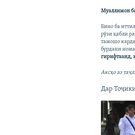
Муаллимон ба
Бино ба итти
рӯзи қабли р
тамошо карда
бурдани нома
гирифтаанд, 
Аксҳо аз таҷ
Дар Тоҷик