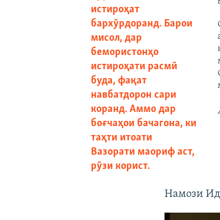
истироҳат
бархӯрдоранд. Барои
мисол, дар
бемористонҳо
истироҳати расмӣ
буда, фақат
навбатдорон сари
коранд. Аммо дар
боғчаҳои бачагона, ки
таҳти итоати
Вазорати маориф аст,
рӯзи корист.
Намози Ид