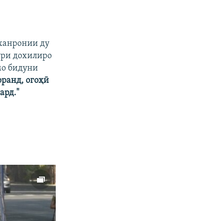
ш
ъ
и
д
н
ӣ
а
уханронии ду
ури дохилиро
мо бидуни
оранд, огоҳӣ
ард."