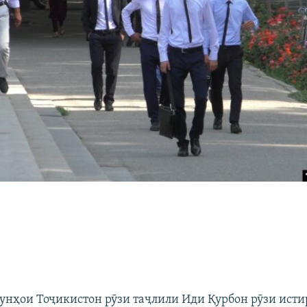
нунҳои Тоҷикистон рӯзи таҷлили Иди Қурбон рӯзи ист