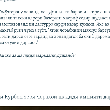
Омӯзгорону хонандаҳо гуфтанд, ки барои иштирокашо
аввали таҳсил қарори Вазорати маориф содир шудааст 
наметавонанд ин дастурро сарфи назар кунанд. Яке аз
мактаб рӯзи ҷумъа гуфт, "ягон чорабинии махсус баргу
Соати дарсӣ оғоз гардид ва хонандагон ба синф дарома
маъмулии дарсист."
Аксҳо аз масҷиди марказии Душанбе:
и Қурбон зери чораҳои шадиди амниятӣ д