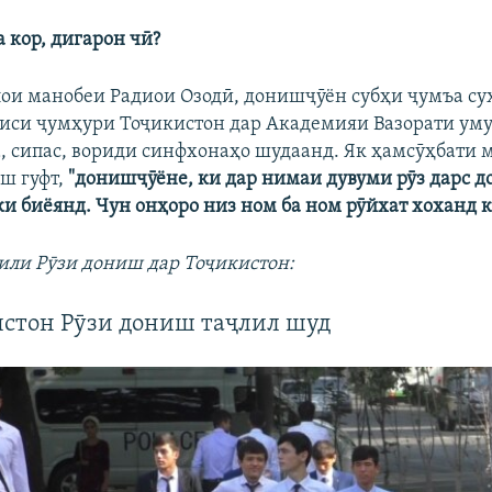
 кор, дигарон чӣ?
лои манобеи Радиои Озодӣ, донишҷӯён субҳи ҷумъа с
аиси ҷумҳури Тоҷикистон дар Академияи Вазорати ум
, сипас, вориди синфхонаҳо шудаанд. Як ҳамсӯҳбати 
ш гуфт,
"донишҷӯёне, ки дар нимаи дувуми рӯз дарс д
ки биёянд. Чун онҳоро низ ном ба ном рӯйхат хоханд к
лили Рӯзи дониш дар Тоҷикистон:
истон Рӯзи дониш таҷлил шуд