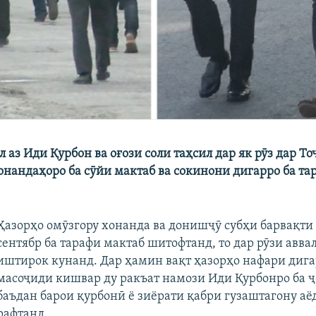
 аз Иди Қурбон ва оғози соли таҳсил дар як рӯз дар Т
онандаҳоро ба сӯйи мактаб ва сокинони дигарро ба т
Ҳазорҳо омӯзгору хонанда ва донишҷӯ субҳи барвақти
сентябр ба тарафи мактаб шитофтанд, то дар рӯзи авва
иштирок кунанд. Дар ҳамин вақт ҳазорҳо нафари дига
масоҷиди кишвар ду ракъат намози Иди Қурбонро ба ҷ
баъдан барои қурбонӣ ё зиёрати қабри гузаштагону аё
рафтанд.