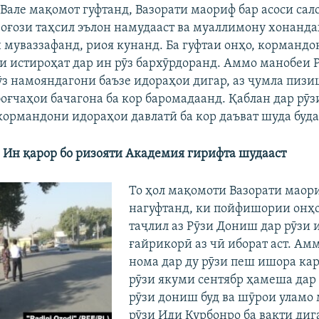
 Вале мақомот гуфтанд, Вазорати маориф бар асоси сал
 оғози таҳсил эълон намудааст ва муаллимону хонанда
муваззафанд, риоя кунанд. Ба гуфтаи онҳо, корманд
қи истироҳат дар ин рӯз бархӯрдоранд. Аммо манобеи 
ӯз намояндагони баъзе идораҳои дигар, аз ҷумла пиз
оғчаҳои бачагона ба кор баромадаанд. Қаблан дар рӯз
кормандони идораҳои давлатӣ ба кор даъват шуда буда
 Ин қарор бо ризояти Академия гирифта шудааст
То ҳол мақомоти Вазорати маор
нагуфтанд, ки пойфишории онҳо
таҷлил аз Рӯзи Дониш дар рӯзи 
ғайрикорӣ аз чӣ иборат аст. Амм
нома дар ду рӯзи пеш ишора кар
рӯзи якуми сентябр ҳамеша дар
рӯзи дониш буд ва шӯрои уламо
рӯзи Иди Қурбонро ба вақти диг