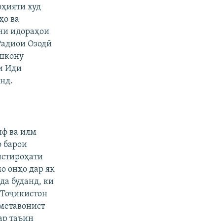
оҳияти худ
ҳо ва
они идораҳои
Радиои Озодӣ
ишкону
и Иди
нд.
иф ва илм
 барои
истироҳати
о онҳо дар як
да буданд, ки
 Тоҷикистон
 метавонист
ар таъин