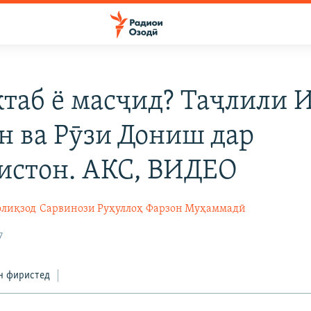
ктаб ё масҷид? Таҷлили 
н ва Рӯзи Дониш дар
истон. АКС, ВИДЕО
лиқзод
Сарвинози Руҳуллоҳ
Фарзон Муҳаммадӣ
7
н фиристед