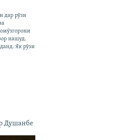
н дар рӯзи
ва
 омӯзгорони
зор нашуд.
данд. Як рӯзи
ар Душанбе