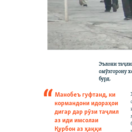
Эълони таҷлил
омӯзгорону х
бурд.
Манобеъ гуфтанд, ки
кормандони идораҳои
дигар дар рӯзи таҷлил
аз иди имсолаи
Қурбон аз ҳаққи