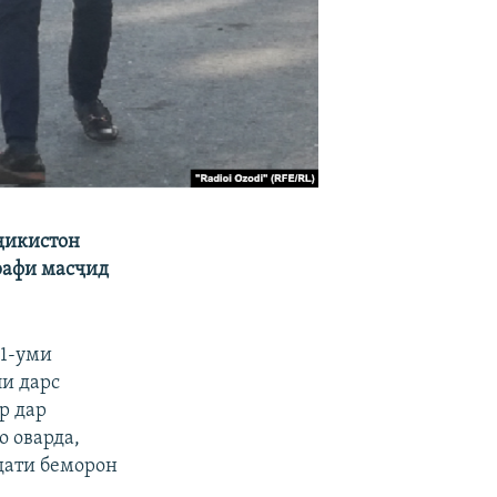
оҷикистон
арафи масҷид
 1-уми
ли дарс
р дар
о оварда,
дати беморон