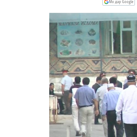
ГУЗОРИШҲОИ РАДИОӢ
Мо дар Google