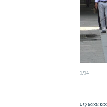
1/14
Бар асоси қо