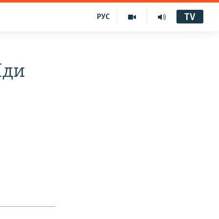
TV
РУС
Иди