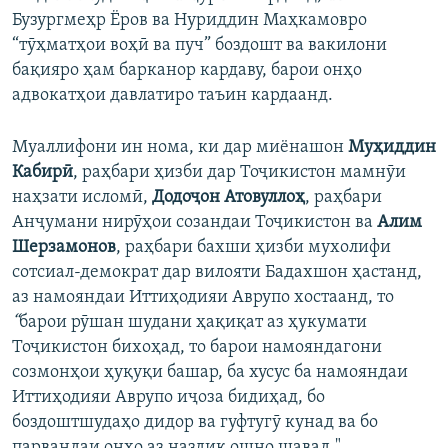
Бузургмеҳр Ёров ва Нуриддин Маҳкамовро
“тӯҳматҳои воҳӣ ва пуч” боздошт ва вакилони
бақияро ҳам барканор кардаву, барои онҳо
адвокатҳои давлатиро таъин кардаанд.
Муаллифони ин нома, ки дар миёнашон
Муҳиддин
Кабирӣ
, раҳбари ҳизби дар Тоҷикистон мамнӯи
наҳзати исломӣ,
Додоҷон Атовуллоҳ
, раҳбари
Анҷумани нирӯҳои созандаи Тоҷикистон ва
Алим
Шерзамонов
, раҳбари бахши ҳизби мухолифи
сотсиал-демократ дар вилояти Бадахшон ҳастанд,
аз намояндаи Иттиҳодияи Аврупо хостаанд, то
“
барои рӯшан шудани ҳақиқат аз ҳукумати
Тоҷикистон бихоҳад, то барои намояндагони
созмонҳои ҳуқуқи башар, ба хусус ба намояндаи
Иттиҳодияи Аврупо иҷоза бидиҳад, бо
боздоштшудаҳо дидор ва гуфтугӯ кунад ва бо
парвандаи онҳо аз наздик ошно шавад."