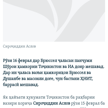
ГУЗОРИШҲОИ РАДИОӢ
Русский
ПАЙГИРӢ КУНЕД
Сироҷиддин Аслов
Ҳамаи сомонаҳои RFE/RL
Рӯзи 16 феврал дар Брюссел ҷаласаи панҷуми
Шӯрои ҳамкории Тоҷикистон ва ИА доир мешавад.
Дар ин ҷаласа вазъи ҳамкориҳои Брюссел ва
Душанбе ва масоили доғе, чун бастани ҲНИТ,
баррасӣ мешавад.
Як ҳайъати ҳукумати Тоҷикистон ба раҳбарии
вазири хориҷа
Сироҷиддин Аслов
рӯзи 15 феврал ба