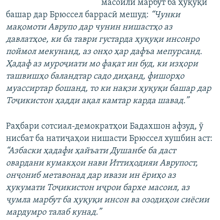
масоили марбут ба ҳуқуқи
башар дар Брюссел баррасӣ мешуд:
“Чунки
мақомоти Аврупо дар чунин нишастҳо аз
давлатҳое, ки ба таври густарда ҳуқуқи инсонро
поймол мекунанд, аз онҳо ҳар дафъа мепурсанд.
Ҳадаф аз муроҷиати мо фақат ин буд, ки изҳори
ташвишҳо баландтар садо диҳанд, фишорҳо
муассиртар бошанд, то ки нақзи ҳуқуқи башар дар
Тоҷикистон ҳадди ақал камтар карда шавад.”
Раҳбари сотсиал-демократҳои Бадахшон афзуд, ӯ
нисбат ба натиҷаҳои нишасти Брюссел хушбин аст:
“Азбаски ҳадафи ҳайъати Душанбе ба даст
овардани кумакҳои нави Иттиҳодияи Аврупост,
онҷониб метавонад дар ивази ин ёриҳо аз
ҳукумати Тоҷикистон иҷрои бархе масоил, аз
ҷумла марбут ба ҳуқуқи инсон ва озодиҳои сиёсии
мардумро талаб кунад.”