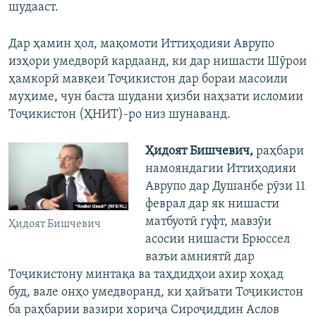
шудааст.
Дар ҳамин ҳол, мақомоти Иттиҳодияи Аврупо
изҳори умедворӣ кардаанд, ки дар нишасти Шӯрои
ҳамкорӣ мавқеи Тоҷикистон дар бораи масоили
муҳиме, чун баста шудани ҳизби наҳзати исломии
Тоҷикистон (ҲНИТ)-ро низ шунаванд.
Ҳидоят Бишчевич,
раҳбари
намояндагии Иттиҳодияи
Аврупо дар Душанбе рӯзи 11
феврал дар як нишасти
матбуотӣ гуфт, мавзӯи
Ҳидоят Бишчевич
асосии нишасти Брюссел
вазъи амниятӣ дар
Тоҷикистону минтақа ва таҳдидҳои ахир хоҳад
буд, вале онҳо умедворанд, ки ҳайъати Тоҷикистон
ба раҳбарии вазири хориҷа Сироҷиддин Аслов