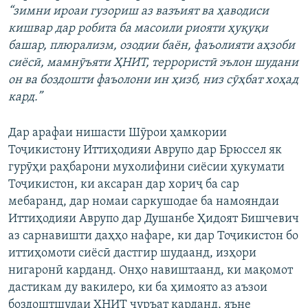
“зимни ироаи гузориш аз вазъият ва ҳаводиси
кишвар дар робита ба масоили риояти ҳуқуқи
башар, плюрализм, озодии баён, фаъолияти аҳзоби
сиёсӣ, мамнӯъяти ҲНИТ, террористӣ эълон шудани
он ва боздошти фаъолони ин ҳизб, низ сӯҳбат хоҳад
кард.”
Дар арафаи нишасти Шӯрои ҳамкории
Тоҷикистону Иттиҳодияи Аврупо дар Брюссел як
гурӯҳи раҳбарони мухолифини сиёсии ҳукумати
Тоҷикистон, ки аксаран дар хориҷ ба сар
мебаранд, дар номаи саркушодае ба намояндаи
Иттиҳодияи Аврупо дар Душанбе Ҳидоят Бишчевич
аз сарнавишти даҳҳо нафаре, ки дар Тоҷикистон бо
иттиҳомоти сиёсӣ дастгир шудаанд, изҳори
нигаронӣ карданд. Онҳо навиштаанд, ки мақомот
дастикам ду вакилеро, ки ба ҳимоято аз аъзои
боздоштшудаи ҲНИТ ҷуръат карданд, яъне