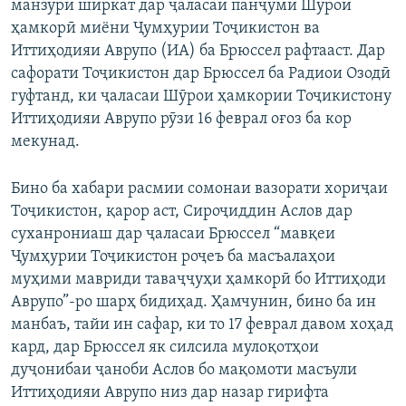
манзури ширкат дар ҷаласаи панҷуми Шӯрои
ҳамкорӣ миёни Ҷумҳурии Тоҷикистон ва
Иттиҳодияи Аврупо (ИА) ба Брюссел рафтааст. Дар
сафорати Тоҷикистон дар Брюссел ба Радиои Озодӣ
гуфтанд, ки ҷаласаи Шӯрои ҳамкории Тоҷикистону
Иттиҳодияи Аврупо рӯзи 16 феврал оғоз ба кор
мекунад.
Бино ба хабари расмии сомонаи вазорати хориҷаи
Тоҷикистон, қарор аст, Сироҷиддин Аслов дар
суханрониаш дар ҷаласаи Брюссел “мавқеи
Ҷумҳурии Тоҷикистон роҷеъ ба масъалаҳои
муҳими мавриди таваҷҷуҳи ҳамкорӣ бо Иттиҳоди
Аврупо”-ро шарҳ бидиҳад. Ҳамчунин, бино ба ин
манбаъ, тайи ин сафар, ки то 17 феврал давом хоҳад
кард, дар Брюссел як силсила мулоқотҳои
дуҷонибаи ҷаноби Аслов бо мақомоти масъули
Иттиҳодияи Аврупо низ дар назар гирифта