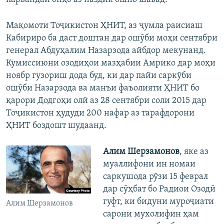
Мақомоти Тоҷикистон ҲНИТ, аз ҷумла раисиаш
Кабириро ба даст доштан дар ошӯби моҳи сентябри
генерал Абдуҳалим Назарзода айбдор мекунанд.
Кумиссиюни озодиҳои мазҳабии Амрико дар моҳи
ноябр гузориш дода буд, ки дар пайи саркӯби
ошӯби Назарзода ва манъи фаъолияти ҲНИТ бо
қарори Додгоҳи олӣ аз 28 сентябри соли 2015 дар
Тоҷикистон ҳудуди 200 нафар аз тарафдорони
ҲНИТ боздошт шудаанд.
Алим Шерзамонов
, яке аз
муаллифони ин номаи
саркушода рӯзи 15 феврал
дар сӯҳбат бо Радиои Озодӣ
гуфт, ки бидуни муроҷиати
Алим Шерзамонов
сарони мухолифин ҳам