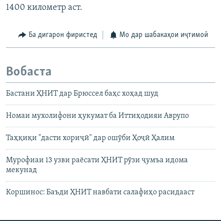
1400 километр аст.
Ба дигарон фиристед
Мо дар шабакаҳои иҷтимоӣ
Вобаста
Бастани ҲНИТ дар Брюссел баҳс хоҳад шуд
Номаи мухолифони ҳукумат ба Иттиҳодияи Аврупо
Таҳқиқи "дасти хориҷӣ" дар ошӯби Ҳоҷӣ Ҳалим
Мурофиаи 13 узви раёсати ҲНИТ рӯзи ҷумъа идома
мекунад
Коршинос: Баъди ҲНИТ навбати салафиҳо расидааст