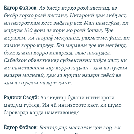
Ёдгор Файзов:
Аз бисёр корҳо розӣ ҳастанд, аз
бисёр корҳо розӣ нестанд. Нигаронӣ ҳам зиёд аст,
интизорот ҳам хеле зиёдтар аст. Ман намегӯям, ки
мардум 100 фоиз аз кори мо розӣ бошад. Ҷое
меравем, ки таъриф мекунанд, раҳмат мегӯянд, ки
ҳамин корро кардед. Боз меравем ҷое ки мегӯянд,
бояд ҳамин корро мекардед, вале накардед.
Сабабҳои объектививу субъективии зиёде ҳаст, ки
мо наметавонем ҳар корро кардан - ҳам аз нуқтаи
назари молиявӣ, ҳам аз нуқтаи назари сиёсӣ ва
ҳам аз нуқтаи назари динӣ.
Радиои Озодӣ:
Аз зиёдтар будани интизороти
мардум гуфтед. Ин чӣ интизороте ҳаст, ки шумо
бароварда карда наметавонед?
Ёдгор Файзов:
Бештар дар масъалаи ҷои кор, ки