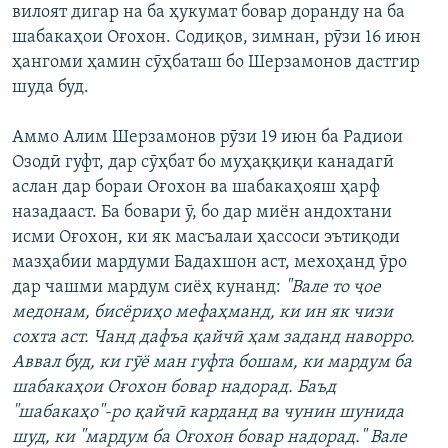
вилоят дигар на ба ҳукумат бовар доранду на ба
шабакаҳои Оғохон. Содиқов, зимнан, рӯзи 16 июн
ҳангоми ҳамин сӯҳбаташ бо Шерзамонов дастгир
шуда буд.
Аммо Алим Шерзамонов рӯзи 19 июн ба Радиои
Озодӣ гуфт, дар сӯҳбат бо муҳаққиқи канадагӣ
аслан дар бораи Оғохон ва шабакаҳояш ҳарф
назадааст. Ба бовари ӯ, бо дар миён андохтани
исми Оғохон, ки як масъалаи ҳассоси эътиқоди
мазҳабии мардуми Бадахшон аст, мехоҳанд ӯро
дар чашми мардум сиёҳ кунанд:
"Вале то ҷое
медонам, бисёриҳо мефаҳманд, ки ин як чизи
сохта аст. Чанд дафъа қайчӣ ҳам заданд наворро.
Аввал буд, ки гӯё ман гуфта бошам, ки мардум ба
шабакаҳои Оғохон бовар надорад. Баъд
"шабакаҳо"-ро қайчӣ карданд ва чунин шунида
шуд, ки "мардум ба Оғохон бовар надорад." Вале