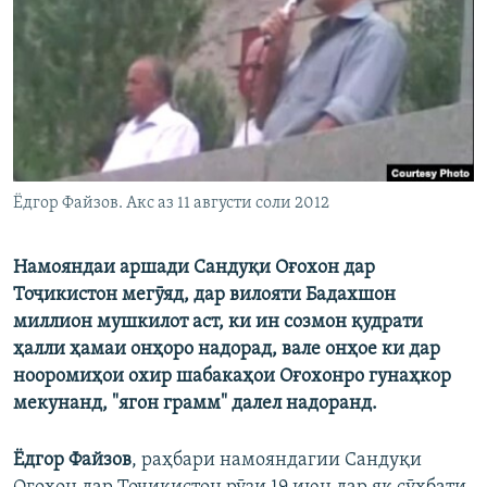
ГУЗОРИШҲОИ РАДИОӢ
Русский
ПАЙГИРӢ КУНЕД
Ёдгор Файзов. Акс аз 11 августи соли 2012
Ҳамаи сомонаҳои RFE/RL
Намояндаи аршади Сандуқи Оғохон дар
Тоҷикистон мегӯяд, дар вилояти Бадахшон
миллион мушкилот аст, ки ин созмон қудрати
ҳалли ҳамаи онҳоро надорад, вале онҳое ки дар
нооромиҳои охир шабакаҳои Оғохонро гунаҳкор
мекунанд, "ягон грамм" далел надоранд.
Ёдгор Файзов
, раҳбари намояндагии Сандуқи