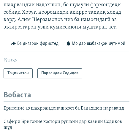
шаҳрвандии Бадахшон, бо шумули фармондеҳи
собиқи Хоруғ, нооромиҳои ахирро таҳқиқ хоҳад
кард. Алим Шерзамонов низ ба намояндагӣ аз
эътирозгарон узви кумиссиюни муштарак аст.
Ба дигарон фиристед
Мо дар шабакаҳои иҷтимоӣ
Гӯшаҳо
Тоҷикистон
Парвандаи Содиқов
Вобаста
Бритониё аз шаҳрвандонаш хост ба Бадахшон нараванд
Сафири Бритониё хостори рӯшанӣ дар қазияи Содиқов
шуд