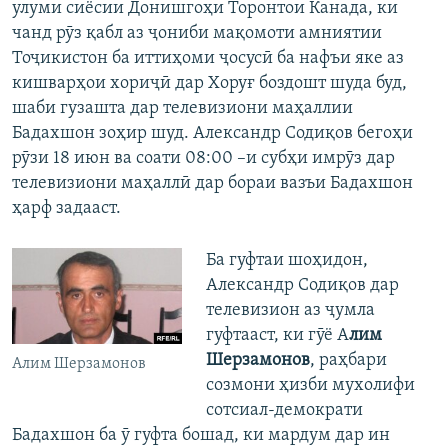
улуми сиёсии Донишгоҳи Торонтои Канада, ки
чанд рӯз қабл аз ҷониби мақомоти амниятии
Тоҷикистон ба иттиҳоми ҷосусӣ ба нафъи яке аз
кишварҳои хориҷӣ дар Хоруғ боздошт шуда буд,
шаби гузашта дар телевизиони маҳаллии
Бадахшон зоҳир шуд. Александр Содиқов бегоҳи
рӯзи 18 июн ва соати 08:00 –и субҳи имрӯз дар
телевизиони маҳаллӣ дар бораи вазъи Бадахшон
ҳарф задааст.
Ба гуфтаи шоҳидон,
Александр Содиқов дар
телевизион аз ҷумла
гуфтааст, ки гӯё А
лим
Шерзамонов
, раҳбари
Алим Шерзамонов
созмони ҳизби мухолифи
сотсиал-демократи
Бадахшон ба ӯ гуфта бошад, ки мардум дар ин