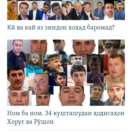
Кӣ ва кай аз зиндон хоҳад баромад?
Ном ба ном. 34 кушташудаи ҳодисаҳои
Хоруғ ва Рӯшон