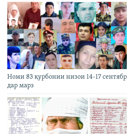
Номи 83 қурбонии низои 14-17 сентябр
дар марз