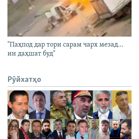
"Паҳпод дар тори сарам чарх мезад…
ин даҳшат буд"
Рӯйхатҳо