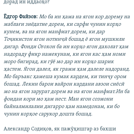
дорад ин иддаоҳо?
Ёдгор Файзов:
Мо ба ин ҳама на ягон кор дорему на
маблағи зиёдатие дорем, ки сарфи чунин корҳо
кунем, ва на ягон манфиат дорем, ки дар
Тоҷикистон ягон нотинҷӣ бошад ё ягон мушкили
дигар.
Фонди Оғохон ба ин корҳо ягон дахолат ҳам
надораду фикр намекунам, ки ягон кас ҳам номи
моро бигирад, ки гӯё мо дар ин корҳо шарик
ҳастем. Ягон далел, як грамм ҳам далеле надоранд.
Мо баръакс ҳамеша кумак кардем, ки тинҷу ором
бошад. Лекин барои вайрон кардани авзои сиёсӣ
мо на ягон зарурат дорем ва на ягон манфиат.Ин ба
фоидаи кори мо ҳам нест. Ман ягон созмони
байналмилалии дигарро ҳам намедонам, ки бо
чунин корҳое сарукор дошта бошад.
Александр Содиқов, як пажӯҳишгар аз бахши