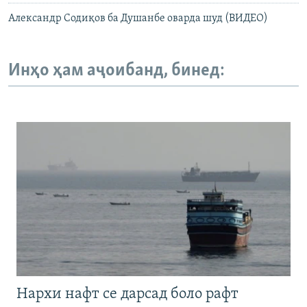
Александр Содиқов ба Душанбе оварда шуд (ВИДЕО)
Инҳо ҳам аҷоибанд, бинед:
Нархи нафт се дарсад боло рафт