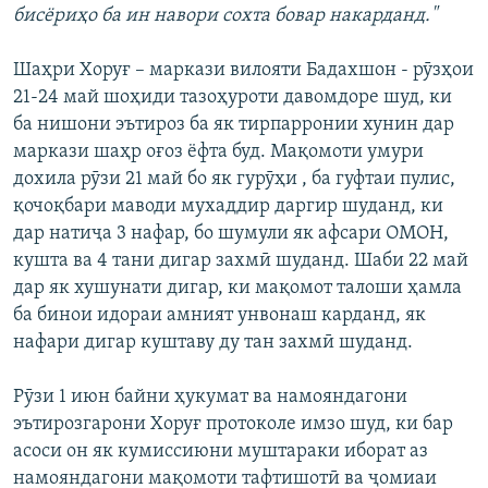
бисёриҳо ба ин навори сохта бовар накарданд."
Шаҳри Хоруғ – маркази вилояти Бадахшон - рӯзҳои
21-24 май шоҳиди тазоҳуроти давомдоре шуд, ки
ба нишони эътироз ба як тирпарронии хунин дар
маркази шаҳр оғоз ёфта буд. Мақомоти умури
дохила рӯзи 21 май бо як гурӯҳи , ба гуфтаи пулис,
қочоқбари маводи мухаддир даргир шуданд, ки
дар натиҷа 3 нафар, бо шумули як афсари ОМОН,
кушта ва 4 тани дигар захмӣ шуданд. Шаби 22 май
дар як хушунати дигар, ки мақомот талоши ҳамла
ба бинои идораи амният унвонаш карданд, як
нафари дигар куштаву ду тан захмӣ шуданд.
Рӯзи 1 июн байни ҳукумат ва намояндагони
эътирозгарони Хоруғ протоколе имзо шуд, ки бар
асоси он як кумиссиюни муштараки иборат аз
намояндагони мақомоти тафтишотӣ ва ҷомиаи