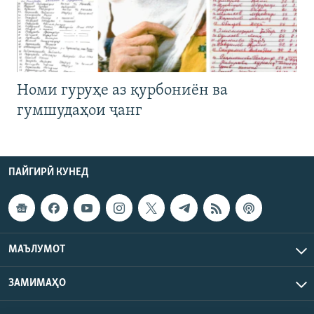
Номи гуруҳе аз қурбониён ва
гумшудаҳои ҷанг
ПАЙГИРӢ КУНЕД
МАЪЛУМОТ
ЗАМИМАҲО