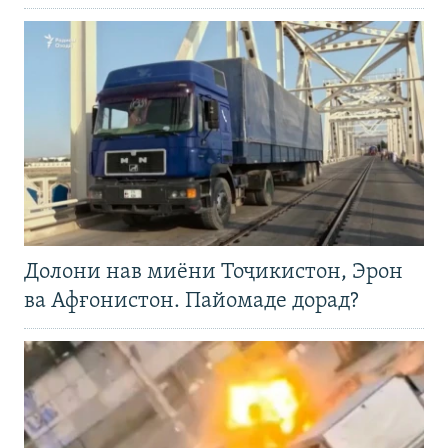
Долони нав миёни Тоҷикистон, Эрон
ва Афғонистон. Пайомаде дорад?