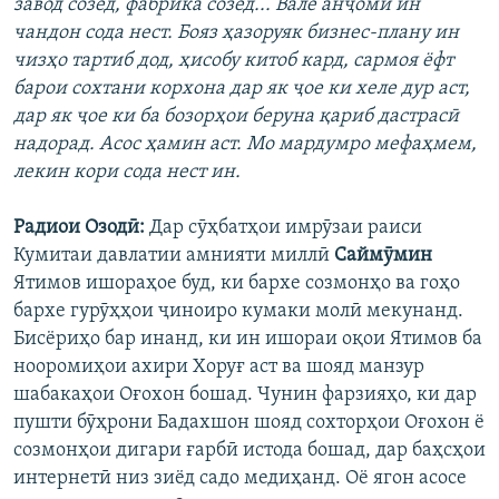
завод созед, фабрика созед... Вале анҷоми ин
чандон сода нест. Бояз ҳазоруяк бизнес-плану ин
чизҳо тартиб дод, ҳисобу китоб кард, сармоя ёфт
барои сохтани корхона дар як ҷое ки хеле дур аст,
дар як ҷое ки ба бозорҳои беруна қариб дастрасӣ
надорад. Асос ҳамин аст. Мо мардумро мефаҳмем,
лекин кори сода нест ин.
Радиои Озодӣ:
Дар сӯҳбатҳои имрӯзаи раиси
Кумитаи давлатии амнияти миллӣ
Саймӯмин
Ятимов ишораҳое буд, ки бархе созмонҳо ва гоҳо
бархе гурӯҳҳои ҷиноиро кумаки молӣ мекунанд.
Бисёриҳо бар инанд, ки ин ишораи оқои Ятимов ба
нооромиҳои ахири Хоруғ аст ва шояд манзур
шабакаҳои Оғохон бошад. Чунин фарзияҳо, ки дар
пушти бӯҳрони Бадахшон шояд сохторҳои Оғохон ё
созмонҳои дигари ғарбӣ истода бошад, дар баҳсҳои
интернетӣ низ зиёд садо медиҳанд. Оё ягон асосе