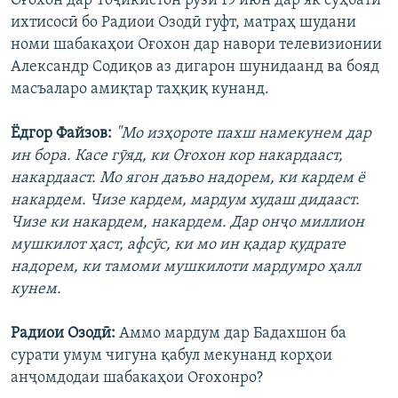
Оғохон дар Тоҷикистон рӯзи 19 июн дар як сӯҳбати
ихтисосӣ бо Радиои Озодӣ гуфт, матраҳ шудани
номи шабакаҳои Оғохон дар навори телевизионии
Александр Содиқов аз дигарон шунидаанд ва бояд
масъаларо амиқтар таҳқиқ кунанд.
Ёдгор Файзов:
"Мо изҳороте пахш намекунем дар
ин бора. Касе гӯяд, ки Оғохон кор накардааст,
накардааст. Мо ягон даъво надорем, ки кардем ё
накардем. Чизе кардем, мардум худаш дидааст.
Чизе ки накардем, накардем. Дар онҷо миллион
мушкилот ҳаст, афсӯс, ки мо ин қадар қудрате
надорем, ки тамоми мушкилоти мардумро ҳалл
кунем.
Радиои Озодӣ:
Аммо мардум дар Бадахшон ба
сурати умум чигуна қабул мекунанд корҳои
анҷомдодаи шабакаҳои Оғохонро?