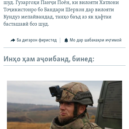
шуд. Гузаргоҳи Панҷи Поён, ки вилояти Хатлони
Тоҷикистонро бо Бандари Шерхон дар вилояти
Кундуз мепайвандад, танҳо баъд аз як ҳафтаи
басташавӣ боз шуд.
Ба дигарон фиристед
Мо дар шабакаҳои иҷтимоӣ
Инҳо ҳам аҷоибанд, бинед: