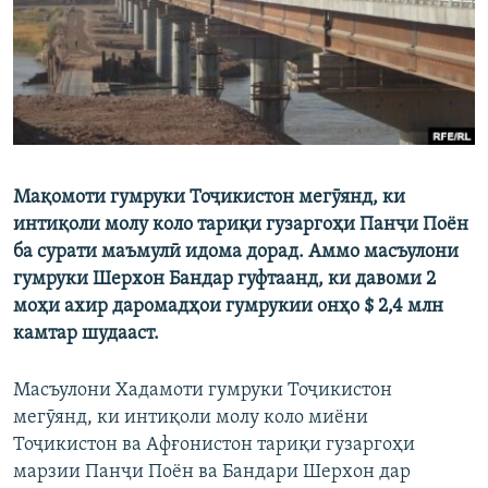
ГУЗОРИШҲОИ РАДИОӢ
Русский
ПАЙГИРӢ КУНЕД
Мақомоти гумруки Тоҷикистон мегӯянд, ки
интиқоли молу коло тариқи гузаргоҳи Панҷи Поён
Ҳамаи сомонаҳои RFE/RL
ба сурати маъмулӣ идома дорад. Аммо масъулони
гумруки Шерхон Бандар гуфтаанд, ки давоми 2
моҳи ахир даромадҳои гумрукии онҳо $ 2,4 млн
камтар шудааст.
Масъулони Хадамоти гумруки Тоҷикистон
мегӯянд, ки интиқоли молу коло миёни
Тоҷикистон ва Афғонистон тариқи гузаргоҳи
марзии Панҷи Поён ва Бандари Шерхон дар