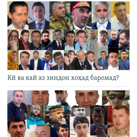
Кӣ ва кай аз зиндон хоҳад баромад?