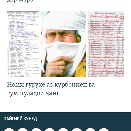
Номи гуруҳе аз қурбониён ва
гумшудаҳои ҷанг
ПАЙГИРӢ КУНЕД