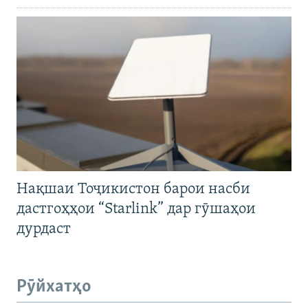
Нақшаи Тоҷикистон барои насби
дастгоҳҳои “Starlink” дар гӯшаҳои
дурдаст
Рӯйхатҳо