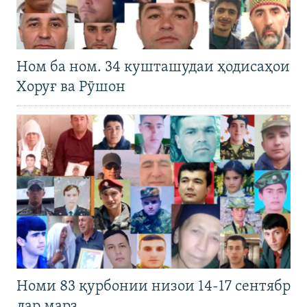
Ном ба ном. 34 кушташудаи ҳодисаҳои
Хоруғ ва Рӯшон
Номи 83 қурбонии низои 14-17 сентябр
дар марз