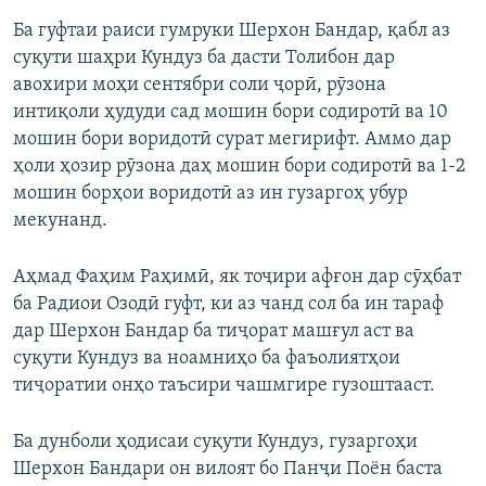
Ба гуфтаи раиси гумруки Шерхон Бандар, қабл аз
суқути шаҳри Кундуз ба дасти Толибон дар
авохири моҳи сентябри соли ҷорӣ, рӯзона
интиқоли ҳудуди сад мошин бори содиротӣ ва 10
мошин бори воридотӣ сурат мегирифт. Аммо дар
ҳоли ҳозир рӯзона даҳ мошин бори содиротӣ ва 1-2
мошин борҳои воридотӣ аз ин гузаргоҳ убур
мекунанд.
Аҳмад Фаҳим Раҳимӣ, як тоҷири афғон дар сӯҳбат
ба Радиои Озодӣ гуфт, ки аз чанд сол ба ин тараф
дар Шерхон Бандар ба тиҷорат машғул аст ва
суқути Кундуз ва ноамниҳо ба фаъолиятҳои
тиҷоратии онҳо таъсири чашмгире гузоштааст.
Ба дунболи ҳодисаи суқути Кундуз, гузаргоҳи
Шерхон Бандари он вилоят бо Панҷи Поён баста