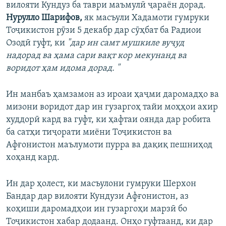
вилояти Кундуз ба таври маъмулӣ ҷараён дорад.
Нурулло Шарифов,
як масъули Хадамоти гумруки
Тоҷикистон рӯзи 5 декабр дар сӯҳбат ба Радиои
Озодӣ гуфт, ки
"дар ин самт мушкиле вуҷуд
надорад ва ҳама сари вақт кор мекунанд ва
воридот ҳам идома дорад. "
Ин манбаъ ҳамзамон аз ироаи ҳаҷми даромадҳо ва
мизони воридот дар ин гузаргоҳ тайи моҳҳои ахир
худдорӣ кард ва гуфт, ки ҳафтаи оянда дар робита
ба сатҳи тиҷорати миёни Тоҷикистон ва
Афғонистон маълумоти пурра ва дақиқ пешниҳод
хоҳанд кард.
Ин дар ҳолест, ки масъулони гумруки Шерхон
Бандар дар вилояти Кундузи Афғонистон, аз
коҳиши даромадҳои ин гузаргоҳи марзӣ бо
Тоҷикистон хабар додаанд. Онҳо гуфтаанд, ки дар