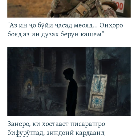
"Аз ин ҷо бӯйи ҷасад меояд… Онҳоро
бояд аз ин дӯзах берун кашем"
Занеро, ки хостааст писарашро
бифурӯшад, зиндонӣ кардаанд