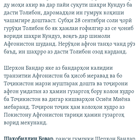
ду моҳи ахир ва дар пайи суқути шаҳри Кундуз ба
дасти Толибон, даромадҳои ин гумрук коҳиши
чашмгире доштааст. Субҳи 28 сентябри соли ҷорӣ
гурӯҳи Толибон бо як ҳамлаи ғофилгир аз се ҷониб
вориди шаҳри Кундуз, воқеъ дар шимоли
Афғонистон шуданд. Нерӯҳои афғон танҳо чанд рӯз
баъд, ин шаҳрро аз дасти Толибон озод карданд.
Шерхон Бандар яке аз бандарҳои калидии
транзитии Афғонистон ба ҳисоб меравад ва бо
Тоҷикистон марзи муштарак дошта ва тоҷирони
афғон умдатан аз ҳамин гузаргоҳ бору колои худро
ба Тоҷикистон ва дигар кишварҳои Осиёи Миёна
мебаранд. Тоҷирон тоҷик ҳам колоҳои худро аз
Покистону Афғонистон тариқи ҳамин гузаргоҳ
ворид мекунанд.
Шаҳобиддин Бовар,
раиси гумруки Шерхон Бандар