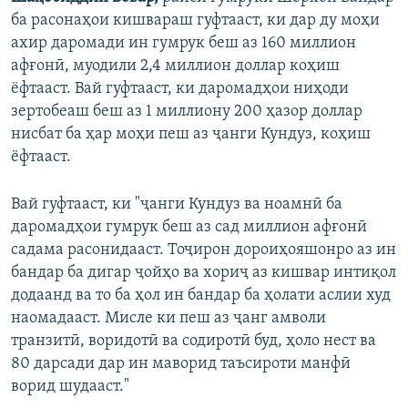
ба расонаҳои кишвараш гуфтааст, ки дар ду моҳи
ахир даромади ин гумрук беш аз 160 миллион
афғонӣ, муодили 2,4 миллион доллар коҳиш
ёфтааст. Вай гуфтааст, ки даромадҳои ниҳоди
зертобеаш беш аз 1 миллиону 200 ҳазор доллар
нисбат ба ҳар моҳи пеш аз ҷанги Кундуз, коҳиш
ёфтааст.
Вай гуфтааст, ки "ҷанги Кундуз ва ноамнӣ ба
даромадҳои гумрук беш аз сад миллион афғонӣ
садама расонидааст. Тоҷирон дороиҳояшонро аз ин
бандар ба дигар ҷойҳо ва хориҷ аз кишвар интиқол
додаанд ва то ба ҳол ин бандар ба ҳолати аслии худ
наомадааст. Мисле ки пеш аз ҷанг амволи
транзитӣ, воридотӣ ва содиротӣ буд, ҳоло нест ва
80 дарсади дар ин маворид таъсироти манфӣ
ворид шудааст."