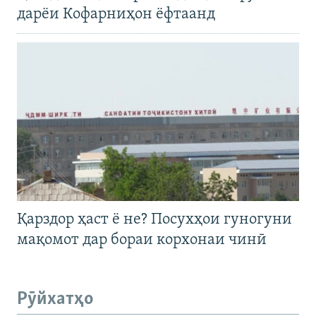
дарёи Кофарниҳон ёфтаанд
Қарздор ҳаст ё не? Посухҳои гуногуни
мақомот дар бораи корхонаи чинӣ
Рӯйхатҳо