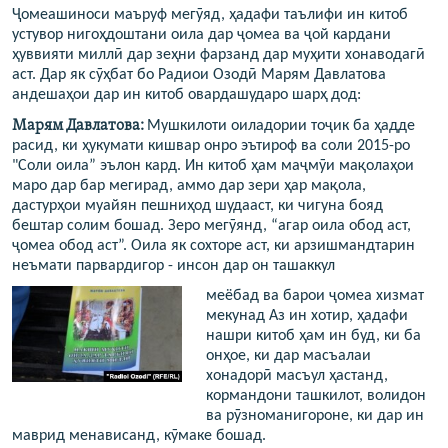
Ҷомеашиноси маъруф мегӯяд, ҳадафи таълифи ин китоб
устувор нигоҳдоштани оила дар ҷомеа ва ҷой кардани
ҳуввияти миллӣ дар зеҳни фарзанд дар муҳити хонаводагӣ
аст. Дар як сӯҳбат бо Радиои Озодӣ Марям Давлатова
андешаҳои дар ин китоб овардашударо шарҳ дод:
Марям Давлатова:
Мушкилоти оиладории тоҷик ба ҳадде
расид, ки ҳукумати кишвар онро эътироф ва соли 2015-ро
"Соли оила” эълон кард. Ин китоб ҳам маҷмӯи мақолаҳои
маро дар бар мегирад, аммо дар зери ҳар мақола,
дастурҳои муайян пешниҳод шудааст, ки чигуна бояд
бештар солим бошад. Зеро мегӯянд, “агар оила обод аст,
ҷомеа обод аст”. Оила як сохторе аст, ки арзишмандтарин
неъмати парвардигор - инсон дар он ташаккул
​меёбад ва барои ҷомеа хизмат
мекунад Аз ин хотир, ҳадафи
нашри китоб ҳам ин буд, ки ба
онҳое, ки дар масъалаи
хонадорӣ масъул ҳастанд,
кормандони ташкилот, волидон
ва рӯзноманигороне, ки дар ин
маврид менависанд, кӯмаке бошад.