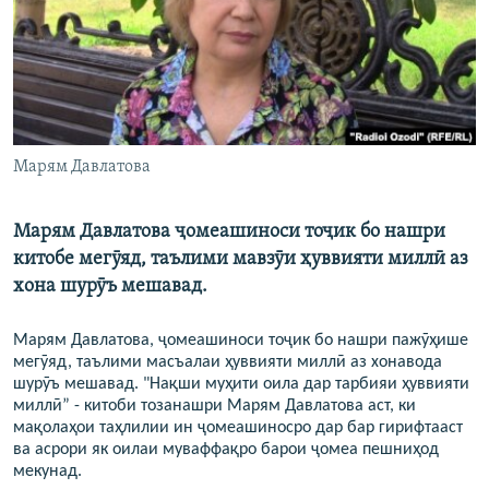
ГУЗОРИШҲОИ РАДИОӢ
Русский
ПАЙГИРӢ КУНЕД
Марям Давлатова
Марям Давлатова ҷомеашиноси тоҷик бо нашри
Ҳамаи сомонаҳои RFE/RL
китобе мегӯяд, таълими мавзӯи ҳуввияти миллӣ аз
хона шурӯъ мешавад.
Марям Давлатова, ҷомеашиноси тоҷик бо нашри пажӯҳише
мегӯяд, таълими масъалаи ҳуввияти миллӣ аз хонавода
шурӯъ мешавад. "Нақши муҳити оила дар тарбияи ҳуввияти
миллӣ” - китоби тозанашри Марям Давлатова аст, ки
мақолаҳои таҳлилии ин ҷомеашиносро дар бар гирифтааст
ва асрори як оилаи муваффақро барои ҷомеа пешниҳод
мекунад.