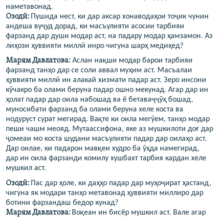
наметавонад.
Озодӣ:
Пушида нест, ки дар аксар хонаводаҳои тоҷик чунин
андеша вуҷуд дорад, ки масъулияти асосии тарбияи
фарзанд дар души модар аст, на падару модар ҳамзамон. Аз
лиҳози ҳуввияти миллӣ инро чигуна шарҳ медиҳед?
Марям Давлатова:
Аслан нақши модар барои тарбияи
фарзанд танҳо дар се соли аввал муҳим аст. Масъалаи
ҳуввияти миллӣ ин алакай хизмати падар аст. Зеро инсони
кӯчакро ба олами беруна падар ошно мекунад. Агар дар ин
ҳолат падар дар оила набошад ва ё бетаваҷҷӯҳ бошад,
муносибати фарзанд ба олами беруна хеле коста ва
нодуруст сурат мегирад. Вақте ки оила мегӯем, танҳо модар
пеши чашм меояд. Мутаассифона, яке аз мушкилоти доғ дар
ҷомеаи мо коста шудани масъулияти падар дар оилаҳо аст.
Дар оилае, ки падарон мавқеи худро ба ӯҳда намегирад,
дар ин оила фарзанди комилу хушбахт тарбия кардан хеле
мушкил аст.
Озодӣ:
Пас дар ҳоле, ки даҳҳо падар дар муҳоҷират ҳастанд,
чигуна як модари танҳо метавонад ҳуввияти миллиро дар
ботини фарзандаш бедор кунад?
Марям Давлатова
:
Воқеан ин бисёр мушкил аст. Вале агар