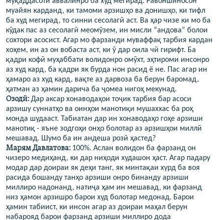
муқаддасоти аввалинро ба худ мегирад. Равоншиносон
муайян карданд, ки тамоми арзишҳо ва донишҳо, ки тифл
ба худ мегирад, то синни сесолагӣ аст. Ва ҳар чизе ки мо ба
кӯдак пас аз сесолагӣ меомӯзем, ин мисли “андова” болои
сохтори асосист. Агар мо фарзанди муваффақ тарбия кардан
хоҳем, ин аз он вобаста аст, ки ӯ дар оила чӣ гирифт. Ба
қадри кофӣ муҳаббати волидонро омӯхт, эҳтироми инсонро
аз худ кард, ба қадри як бурда нон расид ё не. Пас агар ин
ҳамаро аз худ кард, вақте аз дарвоза ба берун баромад,
ҳатман аз ҳамин дарича ба ҷомеа нигоҳ мекунад.
Озодӣ:
Дар аксар хонаводаҳои тоҷик тарбия бар асоси
арзишу суннатҳо ва оинҳои манотиқи мушаххас ба роҳ
монда шудааст. Табиатан дар ин хонаводаҳо гоҳе арзиши
манотиқ - яъне зодгоҳи онҳо болотар аз арзишҳои миллӣ
мешавад. Шумо ба ин андеша розӣ ҳастед?
Марям Давлатова:
100%. Аслан волидон ба фарзанд он
чизеро медиҳанд, ки дар ниҳоди худашон ҳаст. Агар падару
модар дар доираи як деҳи танг, як минтақаи хурд ба воя
расида бошанду танҳо арзиши онро бинанду арзиши
миллиро надонанд, натиҷа ҳам ин мешавад, ки фарзанд
низ ҳамон арзишро барои худ болотар медонад. Барои
ҳамин табиист, ки инсон агар аз доираи маҳал берун
набарояд барои фарзанд арзиши миллиро дода