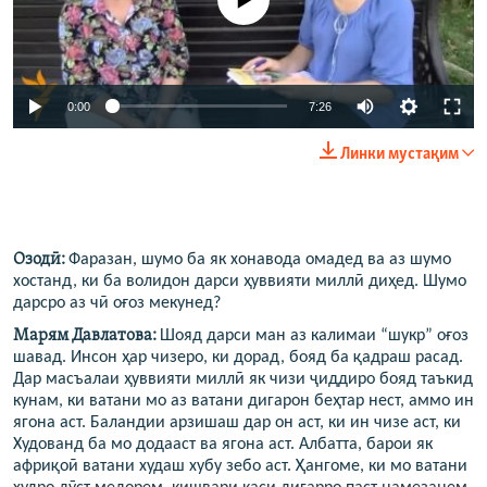
0:00
7:26
Линки мустақим
Озодӣ:
Фаразан, шумо ба як хонавода омадед ва аз шумо
хостанд, ки ба волидон дарси ҳуввияти миллӣ диҳед. Шумо
дарсро аз чӣ оғоз мекунед?
Марям Давлатова:
Шояд дарси ман аз калимаи “шукр” оғоз
шавад. Инсон ҳар чизеро, ки дорад, бояд ба қадраш расад.
Дар масъалаи ҳуввияти миллӣ як чизи ҷиддиро бояд таъкид
кунам, ки ватани мо аз ватани дигарон беҳтар нест, аммо ин
ягона аст. Баландии арзишаш дар он аст, ки ин чизе аст, ки
Худованд ба мо додааст ва ягона аст. Албатта, барои як
африқоӣ ватани худаш хубу зебо аст. Ҳангоме, ки мо ватани