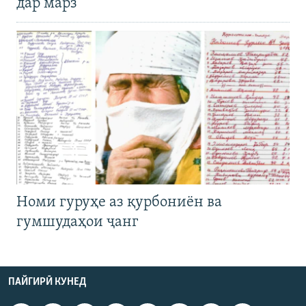
дар марз
Номи гуруҳе аз қурбониён ва
гумшудаҳои ҷанг
ПАЙГИРӢ КУНЕД