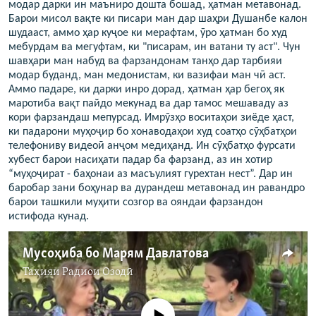
модар дарки ин маъниро дошта бошад, ҳатман метавонад.
Барои мисол вақте ки писари ман дар шаҳри Душанбе калон
шудааст, аммо ҳар куҷое ки мерафтам, ӯро ҳатман бо худ
мебурдам ва мегуфтам, ки "писарам, ин ватани ту аст". Чун
шавҳари ман набуд ва фарзандонам танҳо дар тарбияи
модар буданд, ман медонистам, ки вазифаи ман чӣ аст.
Аммо падаре, ки дарки инро дорад, ҳатман ҳар бегоҳ як
маротиба вақт пайдо мекунад ва дар тамос мешаваду аз
кори фарзандаш мепурсад. Имрӯзҳо воситаҳои зиёде ҳаст,
ки падарони муҳоҷир бо хонаводаҳои худ соатҳо сӯҳбатҳои
телефониву видеоӣ анҷом медиҳанд. Ин сӯҳбатҳо фурсати
хубест барои насиҳати падар ба фарзанд, аз ин хотир
“муҳоҷират - баҳонаи аз масъулият гурехтан нест”. Дар ин
баробар зани боҳунар ва дурандеш метавонад ин равандро
барои ташкили муҳити созгор ва ояндаи фарзандон
истифода кунад.
Мусоҳиба бо Марям Давлатова
Таҳияи
Радиои Озодӣ
Феълан кор намекунад