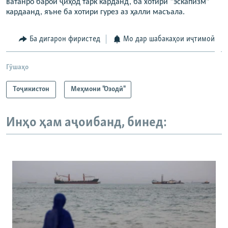
ватанро барои ҷиҳод тарк карданд, ба хотири “эскапизм”
кардаанд, яъне ба хотири гурез аз ҳалли масъала.
Ба дигарон фиристед
Мо дар шабакаҳои иҷтимоӣ
Гӯшаҳо
Тоҷикистон
Меҳмони "Озодӣ"
Инҳо ҳам аҷоибанд, бинед: