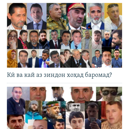
Кӣ ва кай аз зиндон хоҳад баромад?