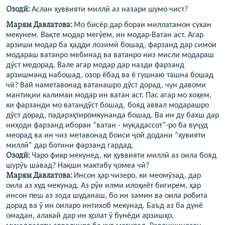
Озодӣ:
Аслан ҳуввияти миллӣ аз назари шумо чист?
Марям Давлатова
:
Мо бисёр дар бораи миллатамон сухан
мекунем. Вақте модар мегӯем, ин модар-Ватан аст. Агар
арзиши модар ба ҳадди лозимӣ бошад, фарзанд дар симои
модараш ватанро мебинад ва ватанро низ мисли модараш
дӯст медорад. Вале агар модар дар назди фарзанд
арзишманд набошад, озор ёбад ва ё гушнаю ташна бошад
чӣ? Вай наметавонад ватанашро дӯст дорад, чун давоми
мантиқии калимаи модар ин ватан аст. Пас агар мо хоҳем,
ки фарзанди мо ватандӯст бошад, бояд аввал модарашро
дӯст дорад, падарэҳтиромкунанда бошад. Ва ин ду бахш дар
ниҳоди фарзанд ибораи “ватан - муқадассот”-ро ба вуҷуд
меорад ва ин чиз метавонад боиси ҷой додани “ҳувияти
миллӣ” дар ботини фарзанд гардад.
Озодӣ:
Чаро фикр мекунед, ки ҳуввияти миллӣ аз оила бояд
шурӯъ шавад? Нақши мактабу ҷомеа чӣ?
Марям Давлатова
:
Инсон ҳар чизеро, ки меомӯзад, дар
оила аз худ мекунад. Аз рӯи илми илоҳиёт бигирем, ҳар
инсон пеш аз зода шуданаш, бо ин замин ва оила робита
дорад ва ӯ ин оиларо интихоб мекунад. Баъд аз ба дунё
омадан, алакай дар ин ҳолат ӯ бунёди арзишҳо,