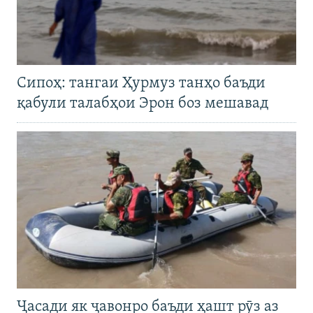
Сипоҳ: тангаи Ҳурмуз танҳо баъди
қабули талабҳои Эрон боз мешавад
Ҷасади як ҷавонро баъди ҳашт рӯз аз