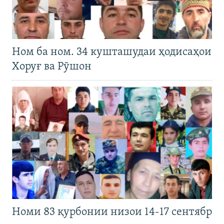
Ном ба ном. 34 кушташудаи ҳодисаҳои
Хоруғ ва Рӯшон
Номи 83 қурбонии низои 14-17 сентябр