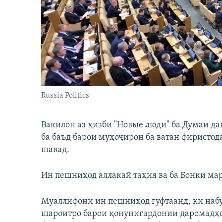
ГУЗОРИШҲОИ РАДИОӢ
Russia Politics
Вакилон аз ҳизби "Новые люди" ба Думаи да
ба баъд барои муҳоҷирон ба ватан фиристо
шавад.
Ин пешниҳод аллакай таҳия ва ба Бонки мар
Муаллифони ин пешниҳод гуфтаанд, ки набу
шароитро барои қонунигардонии даромадҳои