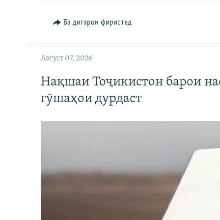
Ба дигарон фиристед
Август 07, 2026
Нақшаи Тоҷикистон барои нас
гӯшаҳои дурдаст