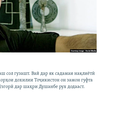
аш сол гузашт. Вай дар як садамаи нақлиётӣ
 корҳои дохилии Тоҷикистон он замон гуфта
ӯзгорӣ дар шаҳри Душанбе рух додааст.