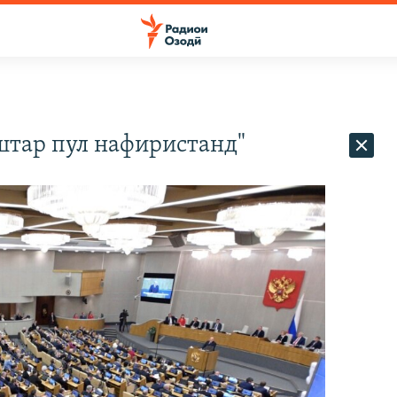
тар пул нафиристанд"