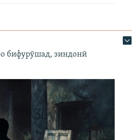
ро бифурӯшад, зиндонӣ