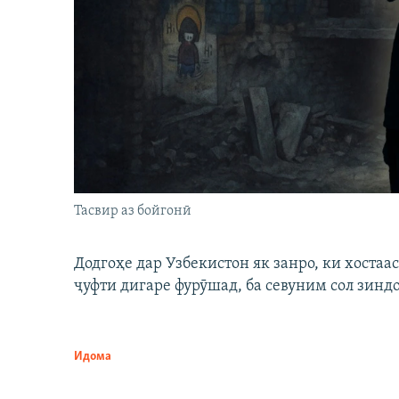
Тасвир аз бойгонӣ
Додгоҳе дар Узбекистон як занро, ки хостаа
ҷуфти дигаре фурӯшад, ба севуним сол зинд
Идома