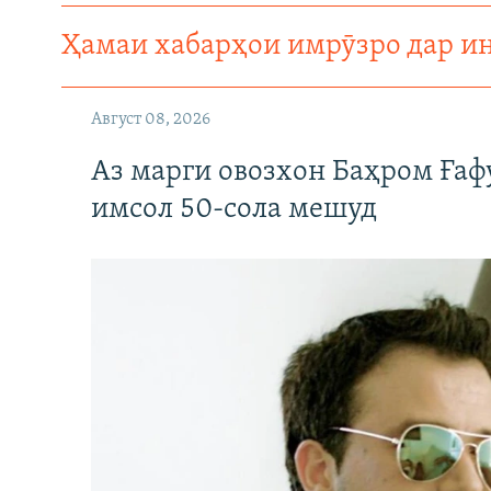
Ҳамаи хабарҳои имрӯзро дар и
Август 08, 2026
Аз марги овозхон Баҳром Ғаф
имсол 50-сола мешуд