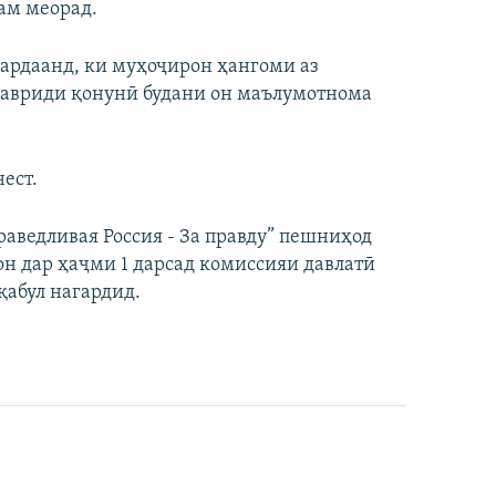
ам меорад.
кардаанд, ки муҳоҷирон ҳангоми аз
мавриди қонунӣ будани он маълумотнома
ест.
аведливая Россия - За правду” пешниҳод
он дар ҳаҷми 1 дарсад комиссияи давлатӣ
қабул нагардид.