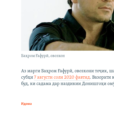
Баҳром Ғафурӣ, овозхон
Аз марги Баҳром Ғафурӣ, овозхони тоҷик, ш
субҳи
7 августи соли 2020 фавтид
. Вазорати
буд, ки садама дар наздикии Донишгоҳи ом
Идома