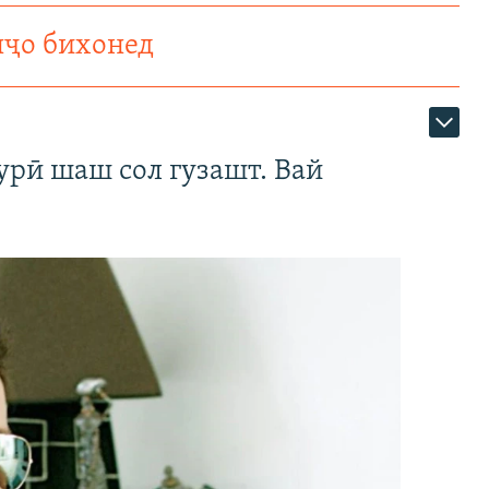
нҷо бихонед
урӣ шаш сол гузашт. Вай