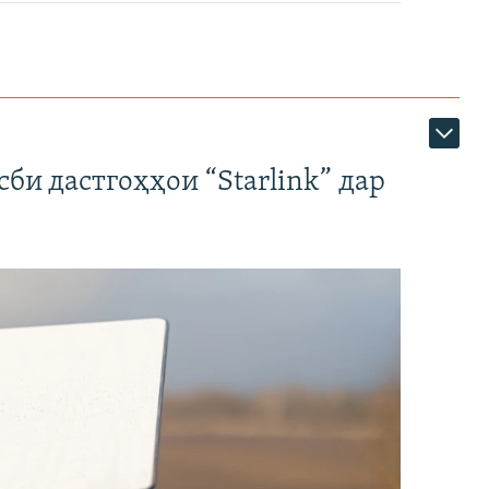
би дастгоҳҳои “Starlink” дар