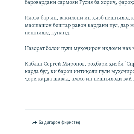
баровардани сармояи Русия ба хориҷ, фароҳ
Илова бар ин, вакилони ин ҳизб пешниҳод 
маошашон бештар равон кардани пул, дар 
пешниҳод кунанд.
Назорат болои пули муҳоҷирон иқдоми нав н
Қаблан Сергей Миронов, роҳбари ҳизби "Спр
карда буд, ки барои интиқоли пули муҳоҷир
ҷорӣ карда шавад, аммо ин пешниҳоди вай 
Ба дигарон фиристед