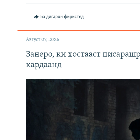
Ба дигарон фиристед
Август 07, 2026
Занеро, ки хостааст писараш
кардаанд