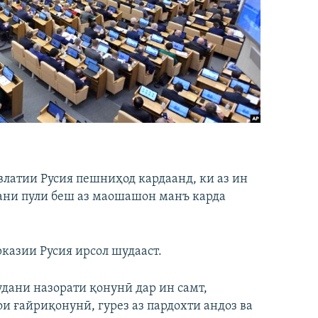
влатии Русия пешниҳод кардаанд, ки аз ин
дани пули беш аз маошашон манъ карда
казии Русия ирсол шудааст.
дани назорати қонунӣ дар ин самт,
 ғайриқонунӣ, гурез аз пардохти андоз ва