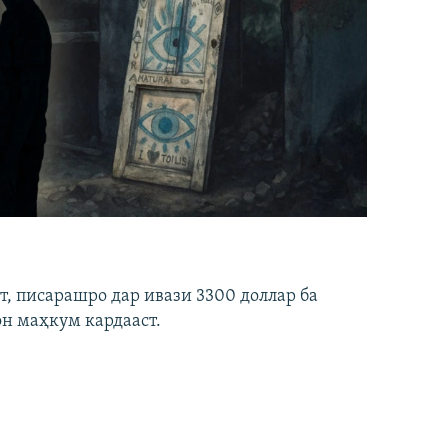
ст, писарашро дар ивази 3300 доллар ба
он маҳкум кардааст.