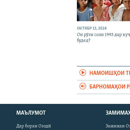
ОКТЯБР 13, 2024
Он рӯзи соли 1993 дар ку
будед?
НАМОИШҲОИ Т
БАРНОМАҲОИ 
МАЪЛУМОТ
ЗАМИМА
Русский
Дар бораи Озодӣ
Замимаи О
ПАЙГИРӢ КУНЕД