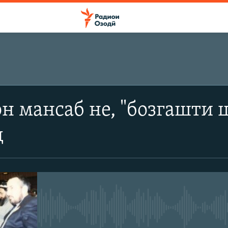
ОБУНА
н мансаб не, "бозгашти
SoundCloud
д
Обуна
Феълан кор намекунад