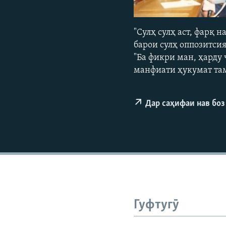
ГУЗОРИШҲОИ РАДИОӢ
"Сулҳ сулҳ аст, фарқ н
барои сулҳ оппозитсия
"Ба фикри ман, ҳарду 
манфиати ҳукумат та
Дар саҳифаи нав боз
Гуфтугӯ