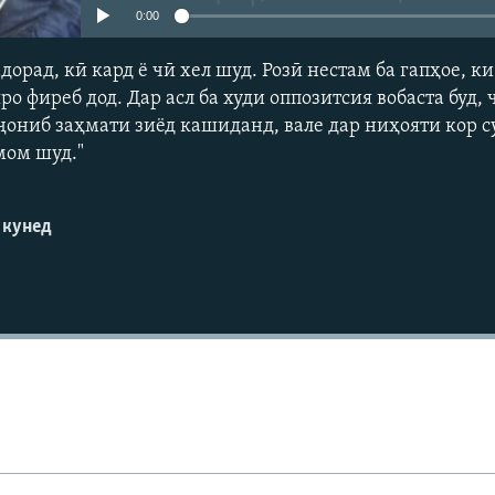
0:00
адорад, кӣ кард ё чӣ хел шуд. Розӣ нестам ба гапҳое, к
ро фиреб дод. Дар асл ба худи оппозитсия вобаста буд, 
ҷониб заҳмати зиёд кашиданд, вале дар ниҳояти кор су
мом шуд."
 кунед