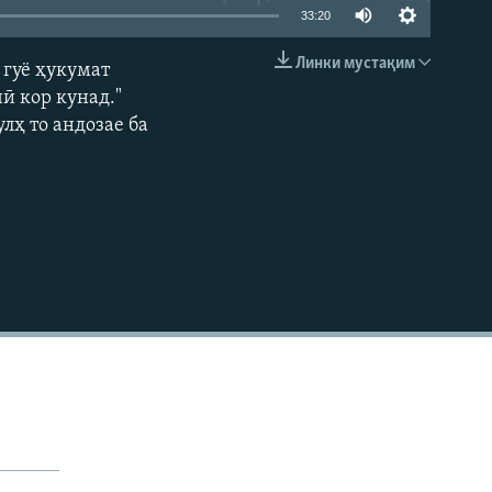
33:20
Линки мустақим
и гуё ҳукумат
EMBED
чӣ кор кунад."
лҳ то андозае ба