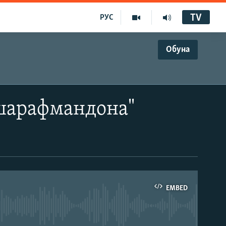
TV
РУС
Обуна
 шарафмандона"
EMBED