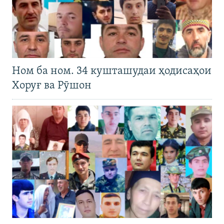
Ном ба ном. 34 кушташудаи ҳодисаҳои
Хоруғ ва Рӯшон