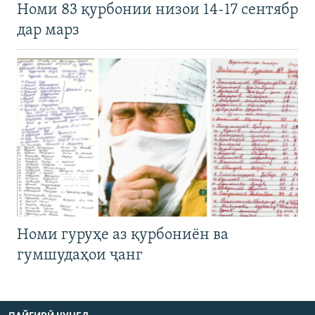
Номи 83 қурбонии низои 14-17 сентябр
дар марз
Номи гуруҳе аз қурбониён ва
гумшудаҳои ҷанг