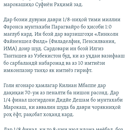
марокашиҳо Суфиён Раҳимӣ зад.
Дар бозии дувуми даври 1/8-ниҳоӣ тими миллии
Фаронса мунтахаби Парагвайро бо ҳисоби 1:0
мағлуб кард. Ин бозӣ дар варзишгоҳи «Линколн
Файненшел Филд» (Филаделфия, Пенсилвания,
ИМА) доир шуд. Сардовари ин бозӣ Илгиз
Танташев аз Узбекистон буд, ки аз уҳдаи вазифааш
бо сарбаландӣ набаромад ва аз 10 имтиёзи
имконпазир танҳо як имтиёз гирифт.
Голи ягонаро ҳамлагар Килиан Мбаппе дар
дақиқаи 70-ум аз пеналти ба нишон расонд. Дар
1/4 финал шогирдони Дидйе Дешам бо мунтахаби
Марокаш, ки аввалин шуда ба даври чорякниҳоӣ
роҳ ёфт, рақобат хоҳанд кард.
Дар 1/8 финал, ки то 8-уми июл идома меёбад, боз