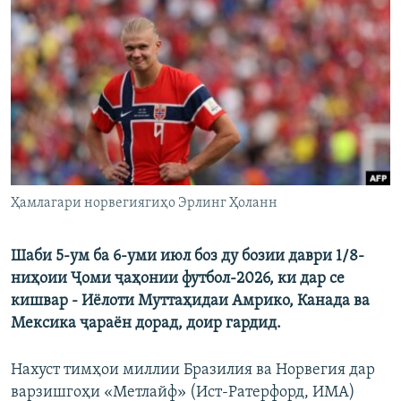
ГУЗОРИШҲОИ РАДИОӢ
Русский
ПАЙГИРӢ КУНЕД
Ҳамаи сомонаҳои RFE/RL
Ҳамлагари норвегиягиҳо Эрлинг Ҳоланн
Шаби 5-ум ба 6-уми июл боз ду бозии даври 1/8-
ниҳоии Ҷоми ҷаҳонии футбол-2026, ки дар се
кишвар - Иёлоти Муттаҳидаи Амрико, Канада ва
Мексика ҷараён дорад, доир гардид.
Нахуст тимҳои миллии Бразилия ва Норвегия дар
варзишгоҳи «Метлайф» (Ист-Ратерфорд, ИМА)