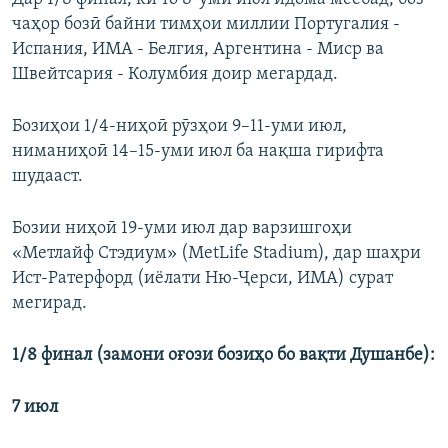
чаҳор бозӣ байни тимҳои миллии Португалия -
Испания, ИМА - Белгия, Аргентина - Миср ва
Швейтсария - Колумбия доир мегардад.
Бозиҳои 1/4-ниҳоӣ рӯзҳои 9–11-уми июл,
ниманиҳоӣ 14–15-уми июл ба нақша гирифта
шудааст.
Бозии ниҳоӣ 19-уми июл дар варзишгоҳи
«Метлайф Стэдиум» (MetLife Stadium), дар шаҳри
Ист-Ратерфорд (иёлати Ню-Ҷерси, ИМА) сурат
мегирад.
1/8 финал (замони оғози бозиҳо бо вақти Душанбе):
7 июл