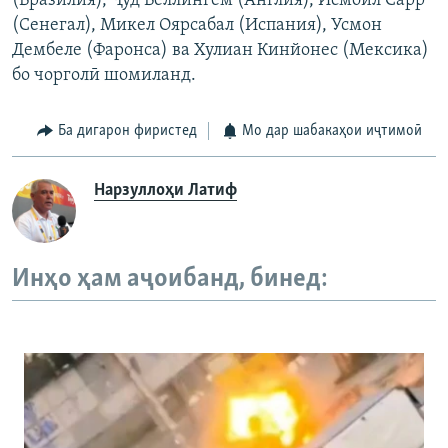
(Бразилия), Ҷуд Беллингем (Англия), Исмоил Сарр
(Сенегал), Микел Оярсабал (Испания), Усмон
Дембеле (Фаронса) ва Хулиан Кинйонес (Мексика)
бо чорголӣ шомиланд.
Ба дигарон фиристед
Мо дар шабакаҳои иҷтимоӣ
Нарзуллоҳи Латиф
Инҳо ҳам аҷоибанд, бинед: