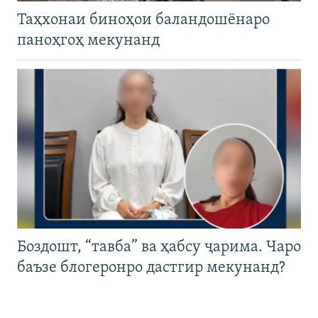
Таҳхонаи биноҳои баландошёнаро
паноҳгоҳ мекунанд
Боздошт, “тавба” ва ҳабсу ҷарима. Чаро
баъзе блогеронро дастгир мекунанд?