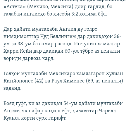
«Астека» (Мехико, Мексика) доир гардид, бо
ғалабаи инглисҳо бо ҳисоби 3:2 хотима ёфт.
Дар ҳайати мунтахаби Англия ду голро
нимҳимоятгар Ҷуд Беллингем дар дақиқаҳои 36-
ум ва 38-ум ба самар расонд. Инчунин ҳамлагар
Ҳарри Кейн дар дақиқаи 60-ум тӯбро аз пеналти
вориди дарвоза кард.
Голҳои мунтахаби Мексикаро ҳамлагарон Хулиан
Кинйононес (42) ва Раул Хименес (69, аз пеналти)
заданд.
Бояд гуфт, ки аз дақиқаи 54-ум ҳайати мунтахаби
Англия як нафар коҳиш ёфт, ҳимоятгар Ҷарелл
Куанса корти сурх гирифт.