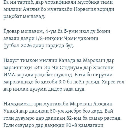
Ба ин тартиб, дар чорякфинали мусобиқа тими
миллии Англия бо мунтахаби Норвегия вориди
рақобат мешавад.
Ёдовар мешавем, 4-ум ба
5
-уми июл ду бозии
аввали даври 1/8-ниҳоии Ҷоми ҷаҳонии
футбол-2026 доир гардида буд.
Нахуст тимҳои миллии Канада ва Марокаш дар
варзишгоҳи «Эн-Эр-Ҷи Стэдиум» дар Хюстони
ИМА вориди рақобат шуданд. Бозӣ бо пирӯзии
марокашиҳо бо ҳисоби 3:0 ба поён расид. Ҳарсе гол
дар нимаи дувуми дидор зада шуд.
Нимҳимоятгари мунтахаби Марокаш Аззедин
Унаҳӣ дар дақиқаи 50-ум ҳисбро боз кард. Вай
голи дувумро дар дақиқаи 82-юм ба самар расонд.
Голи севумро дар дақиқаи 90+8 ҳамлагари