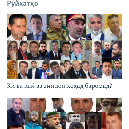
Рӯйхатҳо
Кӣ ва кай аз зиндон хоҳад баромад?