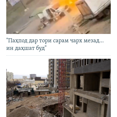
"Паҳпод дар тори сарам чарх мезад…
ин даҳшат буд"