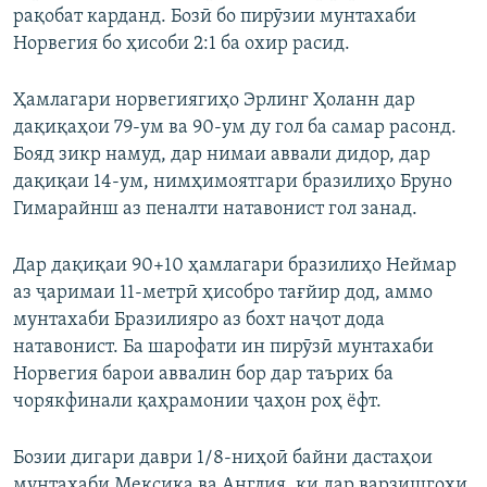
рақобат карданд. Бозӣ бо пирӯзии мунтахаби
Норвегия бо ҳисоби 2:1 ба охир расид.
Ҳамлагари норвегиягиҳо Эрлинг Ҳоланн дар
дақиқаҳои 79-ум ва 90-ум ду гол ба самар расонд.
Бояд зикр намуд, дар нимаи аввали дидор, дар
дақиқаи 14-ум, нимҳимоятгари бразилиҳо Бруно
Гимарайнш аз пеналти натавонист гол занад.
Дар дақиқаи 90+10 ҳамлагари бразилиҳо Неймар
аз ҷаримаи 11-метрӣ ҳисобро тағйир дод, аммо
мунтахаби Бразилияро аз бохт наҷот дода
натавонист. Ба шарофати ин пирӯзӣ мунтахаби
Норвегия барои аввалин бор дар таърих ба
чорякфинали қаҳрамонии ҷаҳон роҳ ёфт.
Бозии дигари даври 1/8-ниҳоӣ байни дастаҳои
мунтахаби Мексика ва Англия, ки дар варзишгоҳи