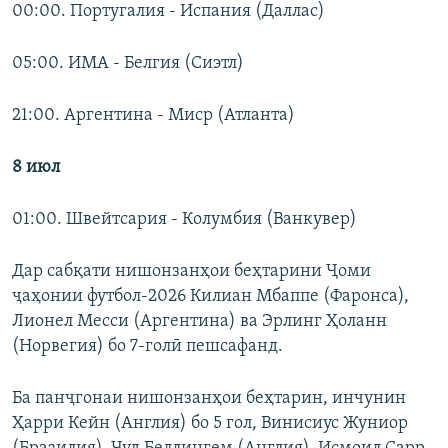
00:00. Португалия - Испания (Даллас)
05:00. ИМА - Белгия (Сиэтл)
21:00. Аргентина - Миср (Атланта)
8 июл
01:00. Швейтсария - Колумбия (Ванкувер)
Дар сабқати нишонзанҳои беҳтарини Ҷоми
ҷаҳонии футбол-2026 Килиан Мбаппе (Фаронса),
Лионел Месси (Аргентина) ва Эрлинг Ҳоланн
(Норвегия) бо 7-голӣ пешсафанд.
Ба панҷгонаи нишонзанҳои беҳтарин, инчунин
Ҳарри Кейн (Англия) бо 5 гол, Винисиус Жуниор