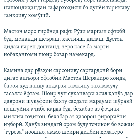
офтобии ӯ ҳич гардеву ғубореву абре наменамуд,
нишондиҳандаи сафархоҳияш ба дунёи торикиву
танҳоиву хомӯшӣ.
Мастон моро гирёнда рафт. Рӯзи маргаш офтобӣ
буд, монанди шеъраш, ҳастияш, дилаш. Дӯстон
дидаи гирён доштанд, зеро касе ба марги
нобаҳангоми шоир бовар намекард.
Камина дар рӯзҳои сарсониву саргардонӣ бори
дигар ашъори офтобии Мастон Шералиро хонда,
барои худ панду андарзи тамкину таҳаммулу
тасалло ёфтам. Шоир чун суханвари асил ҳанӯз дар
даврони шукуфоии бахту саодати мардуми шӯравӣ
пешгӯйии аҷибе карда буд, бехабар аз фоҷиаи
миллии тоҷикон, бехабар аз ҳазорон фирориёни
иҷборӣ. Ҳанӯз зиндагӣ ором буду тоҷикон бо вожаи
"гуреза" ноошно, аммо шоири дилбин ҳолатеро