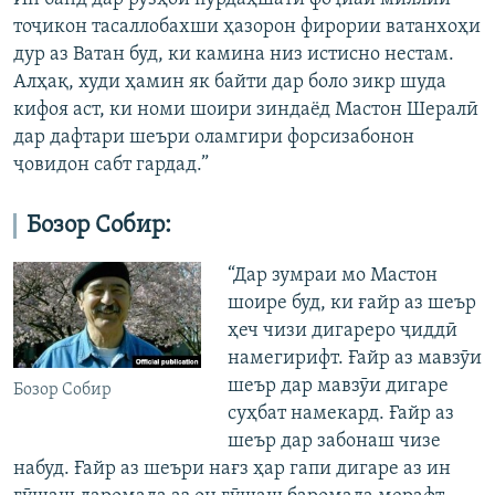
тоҷикон тасаллобахши ҳазорон фирории ватанхоҳи
дур аз Ватан буд, ки камина низ истисно нестам.
Алҳақ, худи ҳамин як байти дар боло зикр шуда
кифоя аст, ки номи шоири зиндаёд Мастон Шералӣ
дар дафтари шеъри оламгири форсизабонон
ҷовидон сабт гардад.”
Бозор Собир:
“Дар зумраи мо Мастон
шоире буд, ки ғайр аз шеър
ҳеч чизи дигареро ҷиддӣ
намегирифт. Ғайр аз мавзӯи
шеър дар мавзӯи дигаре
Бозор Собир
суҳбат намекард. Ғайр аз
шеър дар забонаш чизе
набуд. Ғайр аз шеъри нағз ҳар гапи дигаре аз ин