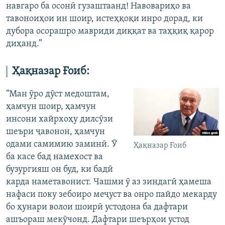
навгаро ба осонӣ гузаштаанд! Навовариҳо ва
тавоноиҳои ин шоир, истеҳқоқи инро дорад, ки
дубора осорашро мавриди диққат ва таҳқиқ қарор
диҳанд.”
Ҳақназар Ғоиб:
“Ман ӯро дӯст медоштам,
ҳамчун шоир, ҳамчун
инсони хайрхоҳу дилсӯзи
шеъри ҷавонон, ҳамчун
одами самимию заминӣ. Ӯ
Ҳақназар Ғоиб
ба касе бад намехост ва
бузургияш он буд, ки бадӣ
карда наметавонист. Чашми ӯ аз зиндагӣ ҳамеша
нафаси поку зебоиро меҷуст ва онро пайдо мекарду
бо ҳунари волои шоирӣ устодона ба дафтари
ашъораш мекӯчонд. Дафтари шеърҳои устод