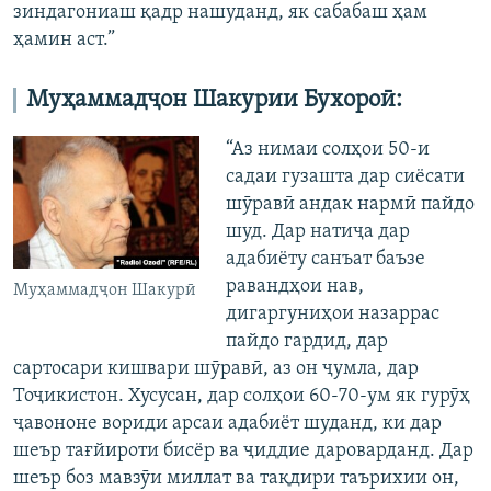
зиндагониаш қадр нашуданд, як сабабаш ҳам
ҳамин аст.”
Муҳаммадҷон Шакурии Бухороӣ:
“Аз нимаи солҳои 50-и
садаи гузашта дар сиёсати
шӯравӣ андак нармӣ пайдо
шуд. Дар натиҷа дар
адабиёту санъат баъзе
равандҳои нав,
Муҳаммадҷон Шакурӣ
дигаргуниҳои назаррас
пайдо гардид, дар
сартосари кишвари шӯравӣ, аз он ҷумла, дар
Тоҷикистон. Хусусан, дар солҳои 60-70-ум як гурӯҳ
ҷавононе вориди арсаи адабиёт шуданд, ки дар
шеър тағйироти бисёр ва ҷиддие дароварданд. Дар
шеър боз мавзӯи миллат ва тақдири таърихии он,