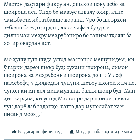
Мастон дафтари фикру андешаҳои поку зебо ва
шоирона аст. Онҳо бо мавзӯе аввалу охир, яъне
ҷамъбасти ибратбахше доранд. Ӯро бо шеърҳои
зебояш ба ёд овардан, як саҳифаи бузурги
дилномаи меҳру меҳрубониро бо ғаниматҳояш ба
хотир овардан аст.
Мо ҳушу гӯш шуда устод Мастонро мешунидем, ки
ӯ ғарқи дарёи шеър буд: сухани шоирона, симои
шоирона ва меҳрубонии шоирона дошт. Ӯ лоф
намебофт, ӯ дилдодаи ҷунуни шеъру шоирӣ ҳам не,
чунон ки ин хел менамуданд, балки шоир буд. Ман
ҳис кардам, ки устод Мастонро дар шоирӣ шеваи
чун дарё лаб заданҳо, ҳатто дар муносибат ҳам
писанд меояд."
Ба дигарон фиристед
Мо дар шабакаҳои иҷтимоӣ