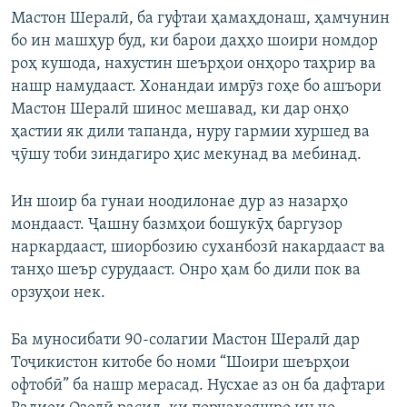
Мастон Шералӣ, ба гуфтаи ҳамаҳдонаш, ҳамчунин
бо ин машҳур буд, ки барои даҳҳо шоири номдор
роҳ кушода, нахустин шеърҳои онҳоро таҳрир ва
нашр намудааст. Хонандаи имрӯз гоҳе бо ашъори
Мастон Шералӣ шинос мешавад, ки дар онҳо
ҳастии як дили тапанда, нуру гармии хуршед ва
ҷӯшу тоби зиндагиро ҳис мекунад ва мебинад.
Ин шоир ба гунаи ноодилонае дур аз назарҳо
мондааст. Ҷашну базмҳои бошукӯҳ баргузор
наркардааст, шиорбозию суханбозӣ накардааст ва
танҳо шеър сурудааст. Онро ҳам бо дили пок ва
орзуҳои нек.
Ба муносибати 90-солагии Мастон Шералӣ дар
Тоҷикистон китобе бо номи “Шоири шеърҳои
офтобӣ” ба нашр мерасад. Нусхае аз он ба дафтари