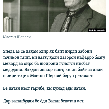
ГУЗОРИШҲОИ РАДИОӢ
Русский
ПАЙГИРӢ КУНЕД
Мастон Шералӣ
Зиёда аз се даҳаи охир як байт вирди забони
Ҳамаи сомонаҳои RFE/RL
тоҷикон гашт, ки вазъу ҳоли ҳазорон нафарро бозгӯ
мекард ва онро ба шоирони гуногун нисбат
медоданд. Баъдан ошкор гашт, ки ин байт аз дили
шоири тоҷик Мастон Шералӣ берун рехтааст:
Бе Ватан нест ғарибе, ки кунад ёди Ватан,
Дар ватанбудаи бе ёди Ватан беватан аст.