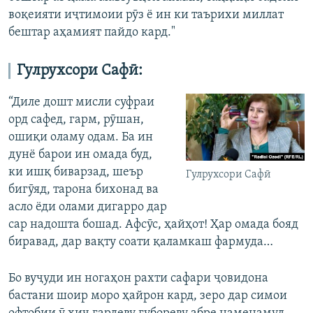
воқеияти иҷтимоии рӯз ё ин ки таърихи миллат
бештар аҳамият пайдо кард."
Гулрухсори Сафӣ:
“Диле дошт мисли суфраи
орд сафед, гарм, рӯшан,
ошиқи оламу одам. Ба ин
дунё барои ин омада буд,
ки ишқ биварзад, шеър
Гулрухсори Сафӣ
бигӯяд, тарона бихонад ва
асло ёди олами дигарро дар
сар надошта бошад. Афсӯс, ҳайҳот! Ҳар омада бояд
биравад, дар вақту соати қаламкаш фармуда…
Бо вуҷуди ин ногаҳон рахти сафари ҷовидона
бастани шоир моро ҳайрон кард, зеро дар симои