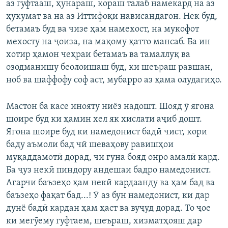
аз гуфтааш, ҳунараш, кораш талаб намекард на аз
ҳукумат ва на аз Иттифоқи нависандагон. Нек буд,
бетамаъ буд ва чизе ҳам намехост, на мукофот
мехосту на ҷоиза, на мақому ҳатто мансаб. Ба ин
хотир ҳамон чеҳраи бетамаъ ва тамаллуқ ва
озодманишу беолоишаш буд, ки шеъраш равшан,
ноб ва шаффофу соф аст, мубарро аз ҳама олудагиҳо.
Мастон ба касе инояту ниёз надошт. Шояд ӯ ягона
шоире буд ки ҳамин хел як хислати аҷиб дошт.
Ягона шоире буд ки намедонист бадӣ чист, кори
баду аъмоли бад чӣ шеваҳову равишҳои
муқаддамотӣ дорад, чи гуна бояд онро амалӣ кард.
Ба ҷуз некӣ пиндору андешаи бадро намедонист.
Агарчи баъзеҳо ҳам некӣ кардаанду ва ҳам бад ва
баъзеҳо фақат бад...! Ӯ аз бун намедонист, ки дар
дунё бадӣ кардан ҳам ҳаст ва вуҷуд дорад. То ҷое
ки мегӯему гуфтаем, шеъраш, хизматҳояш дар