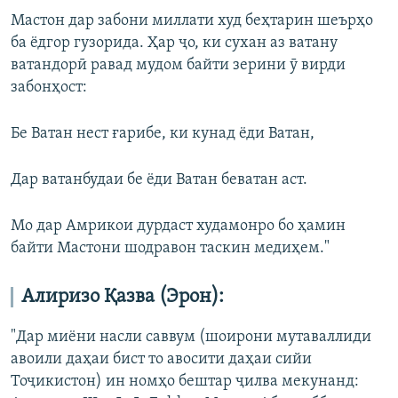
Мастон дар забони миллати худ беҳтарин шеърҳо
ба ёдгор гузорида. Ҳар ҷо, ки сухан аз ватану
ватандорӣ равад мудом байти зерини ӯ вирди
забонҳост:
Бе Ватан нест ғарибе, ки кунад ёди Ватан,
Дар ватанбудаи бе ёди Ватан беватан аст.
Мо дар Амрикои дурдаст худамонро бо ҳамин
байти Мастони шодравон таскин медиҳем."
Алиризо Қазва (Эрон):
"Дар миёни насли саввум (шоирони мутаваллиди
авоили даҳаи бист то авосити даҳаи сийи
Тоҷикистон) ин номҳо бештар ҷилва мекунанд: