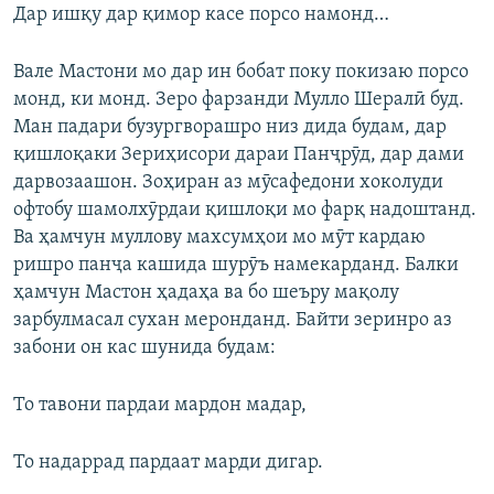
Дар ишқу дар қимор касе порсо намонд…
Вале Мастони мо дар ин бобат поку покизаю порсо
монд, ки монд. Зеро фарзанди Мулло Шералӣ буд.
Ман падари бузургворашро низ дида будам, дар
қишлоқаки Зериҳисори дараи Панҷрӯд, дар дами
дарвозаашон. Зоҳиран аз мӯсафедони хоколуди
офтобу шамолхӯрдаи қишлоқи мо фарқ надоштанд.
Ва ҳамчун муллову махсумҳои мо мӯт кардаю
ришро панҷа кашида шурӯъ намекарданд. Балки
ҳамчун Мастон ҳадаҳа ва бо шеъру мақолу
зарбулмасал сухан меронданд. Байти зеринро аз
забони он кас шунида будам:
То тавони пардаи мардон мадар,
То надаррад пардаат марди дигар.