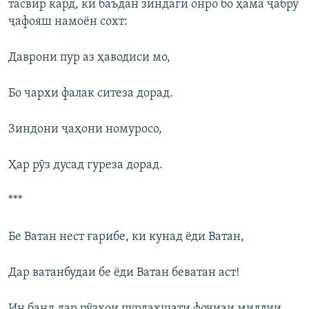
тасвир кард, ки баъдан зиндагӣ онро бо ҳама ҷабру
ҷафояш намоён сохт:
Даврони пур аз ҳаводиси мо,
Бо чархи фалак ситеза дорад.
Зиндони ҷаҳони номуросо,
Ҳар рӯз дусад гуреза дорад.
***
Бе Ватан нест ғарибе, ки кунад ёди Ватан,
Дар ватанбудаи бе ёди Ватан беватан аст!
Ин банд дар рӯзҳои пурдаҳшати фоҷиаи миллии