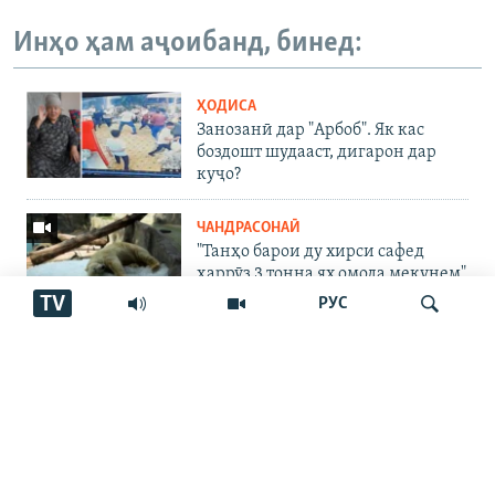
Инҳо ҳам аҷоибанд, бинед:
ҲОДИСА
Занозанӣ дар "Арбоб". Як кас
боздошт шудааст, дигарон дар
куҷо?
ЧАНДРАСОНАӢ
"Танҳо барои ду хирси сафед
ҳаррӯз 3 тонна ях омода мекунем"
TV
РУС
ЧАНДРАСОНАӢ
Пахтакорони Фархор аз тақсими
об шикоят доранд
Ҷустуҷӯ
ҶАНГИ УКРАИНА
"Аз ин ҷо бӯйи ҷасад меояд…