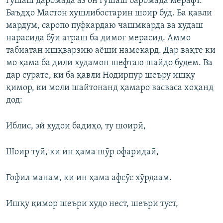
гӯшаш даромада аз он гӯшаш баромада мерафт.
Баъдҳо Мастон хушлибостарин шоир буд. Ба қавли
мардум, саропо пуфкардаю чашмкарда ва худаш
нарасида бӯи атраш ба димоғ мерасид. Аммо
табиатан ишқварзию аёшӣ намекард. Дар вақте ки
мо ҳама ба дили худамон шефтаю шайдо будем. Ва
дар сурате, ки ба қавли Нодирпур шеъру ишқу
қимор, ки моли шайтонанд ҳамаро васваса хоҳанд
дод:
Иблис, эй худои бадиҳо, ту шоирӣ,
Шоир туӣ, ки ин ҳама шӯр офаридаӣ,
Ғофил манам, ки ин ҳама афсӯс хӯрдаам.
Ишқу қимор шеъри худо нест, шеъри туст,