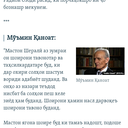
Радиои Озодӣ расид, ки порчаҳояшро ин ҷо
бознашр мекунем.
***
Мӯъмин Қаноат:
“Мастон Шералӣ аз зумраи
он шоирони тавонотар ва
таҳсилкардатаре буд, ки
дар охири солҳои шастум
вориди адабиёт шуданд. Ва
Мӯъмин Қаноат
онҳо аз назари теъдод
нисбат ба солҳои пеш хеле
зиёд ҳам буданд. Шоирони ҳамин насл дарвоқеъ
шоирони тавоно буданд.
Мастон ягона шоире буд ки тамаъ надошт, подоше