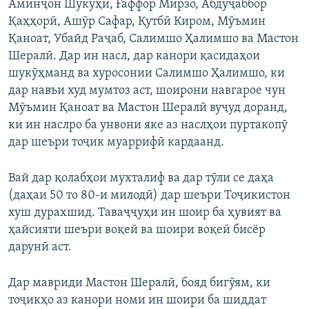
Аминҷон Шукӯҳӣ, Ғаффор Мирзо, Абдуҷаббор
Қаҳҳорӣ, Ашӯр Сафар, Қутбӣ Киром, Мӯъмин
Қаноат, Убайд Раҷаб, Салимшо Ҳалимшо ва Мастон
Шералӣ. Дар ин насл, дар канори қасидаҳои
шукӯҳманд ва хуросонии Салимшо Ҳалимшо, ки
дар навъи худ мумтоз аст, шоирони навгарое чун
Мӯъмин Қаноат ва Мастон Шералӣ вуҷуд доранд,
ки ин наслро ба унвони яке аз наслҳои пуртакопӯ
дар шеъри тоҷик муаррифӣ кардаанд.
Вай дар қолабҳои мухталиф ва дар тӯли се даҳа
(даҳаи 50 то 80-и милодӣ) дар шеъри Тоҷикистон
хуш дурахшид. Таваҷҷуҳи ин шоир ба ҳувият ва
ҳайсияти шеъри воқеӣ ва шоири воқеӣ бисёр
дарунӣ аст.
Дар мавриди Мастон Шералӣ, бояд бигӯям, ки
тоҷикҳо аз канори номи ин шоири ба шиддат