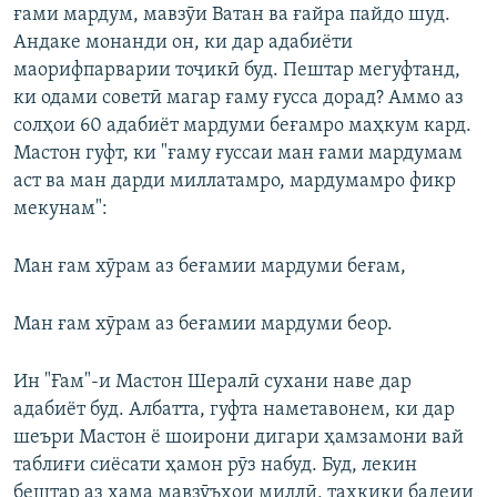
ғами мардум, мавзӯи Ватан ва ғайра пайдо шуд.
Андаке монанди он, ки дар адабиёти
маорифпарварии тоҷикӣ буд. Пештар мегуфтанд,
ки одами советӣ магар ғаму ғусса дорад? Аммо аз
солҳои 60 адабиёт мардуми беғамро маҳкум кард.
Мастон гуфт, ки "ғаму ғуссаи ман ғами мардумам
аст ва ман дарди миллатамро, мардумамро фикр
мекунам":
Ман ғам хӯрам аз беғамии мардуми беғам,
Ман ғам хӯрам аз беғамии мардуми беор.
Ин "Ғам"-и Мастон Шералӣ сухани наве дар
адабиёт буд. Албатта, гуфта наметавонем, ки дар
шеъри Мастон ё шоирони дигари ҳамзамони вай
таблиғи сиёсати ҳамон рӯз набуд. Буд, лекин
бештар аз ҳама мавзӯъҳои миллӣ, таҳқиқи бадеии