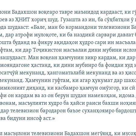
иони Бадахшон воқеаро тавре маънидод кардааст, ки 
ев аз ҲНИТ хориҷ шуд. Гузашта аз ин, ба сӯҳбатҳои ӯ 
да шудааст: «Бале, ман бо кормандони телевизиони 
, дар атрофи мулоқоте, ки ба наздикӣ сарвари давлат 
ошта буданд ва фикру ақидаҳои ҳудро сари ин масъала
гуфтам, ки дар Тоҷикистон масъалаи дини мубини исло
 нашудааст. Ман воқеан ҳамчунин зикр кардам, ки дар
амояндагоне ҳастанд, ки дини мубинро ба фоидаи худ 
рсатҷӯӣ мекунанд, ҳангоматалабӣ мекунанд ва аз ҳис
мекунанд. Ҳамчунин гуфтам, ки агар ҳукумат дар шах
 имконият диҳанд, ки касбамро ҳамчун омӯзгор, ки сӣ
фи он кардам ва аз он берун шудан намехоҳам, идома
авонам, масъулияти худро ба ҳайси раиси бахши ноҳия
 дар телевизион бародарон баъзе суханҳоямро бардошт
ва бидуни инсоф аст.»
л масъулони телевизиони Бадахшон мегӯянд, ки мусоҳ