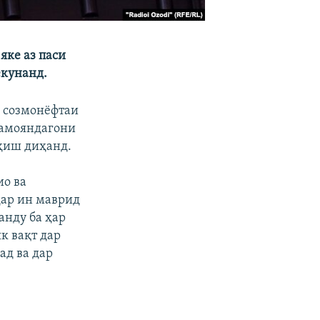
яке аз паси
екунанд.
и созмонёфтаи
намояндагони
оҳиш диҳанд.
ио ва
дар ин маврид
анду ба ҳар
к вақт дар
ад ва дар