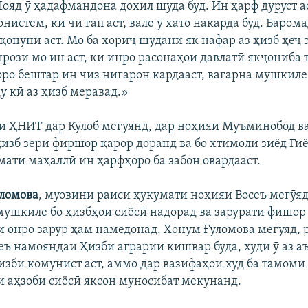
ояд ӯ ҳадафмандона дохил шуда буд. Ин ҳарф дуруст ас
нистем, ки чи гап аст, вале ӯ хато накарда буд. Баром
қонунӣ аст. Мо ба хориҷ шудани як нафар аз ҳизб ҳеҷ 
ирози мо ин аст, ки инро расонаҳои давлатӣ якҷониба
ро бештар ин чиз нигарон кардааст, вагарна мушкиле 
у кӣ аз ҳизб меравад.»
 ҲНИТ дар Кӯлоб мегӯянд, дар ноҳияи Мӯъминобод в
ҳизб зери фиршор қарор доранд ва бо хтимоли зиёд Гиё
ати маҳаллӣ ин ҳарфҳоро ба забон овардааст.
уломова
, муовини раиси ҳукумати ноҳияи Восеъ мегӯя
мушкиле бо ҳизбҳои сиёсӣ надорад ва зарурати фишор
 онро зарур ҳам намедонад. Хонум Ғуломова мегӯяд, 
еъ намояндаи Ҳизби аграрии кишвар буда, худи ӯ аз а
изби комунист аст, аммо дар вазифаҳои худ ба тамоми
 аҳзоби сиёсӣ яксон муносибат мекунанд.