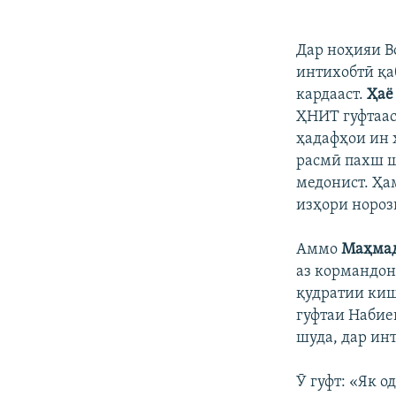
Дар ноҳияи В
интихобтӣ қа
кардааст.
Ҳаё 
ҲНИТ гуфтааст
ҳадафҳои ин 
расмӣ пахш ш
медонист. Ҳа
изҳори нороз
Аммо
Маҳма
аз кормандон
қудратии киш
гуфтаи Набие
шуда, дар ин
Ӯ гуфт: «Як о