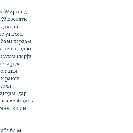
гӯё Мирсаид
гӯё хосияти
Бадахшон
бо уламои
 баён кардам
м низ чандон
 ислом имрӯз
истифода
оби дин
си раиси
 соли
 диҳам, дар
вии ҳизб қатъ
анд, ки ин
иба бо М.