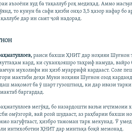
аи аъзоёни худ ба тақаллуб роҳ медиҳад. Аммо масъ
ӯянд, то кунун ба сафи ҳизби онҳо 3,5 ҳазор нафар бо
ақаллубе дар ин самт ҷой надорад.
ҒНОН
аҳматуллоев,
раиси бахши ҲНИТ дар ноҳияи Шуғнон 
уттаҳам кард, ки суханҳояшро таҳриф намуда, вайро 
амчун мухолифи ин ҳизб муаррифӣ кардааст. Соле пеш
гори мактаби деҳи Муни ноҳияи Шуғнон озод карданд
даш мақомот ба ӯ шарт гузоштанд, ки дар ивази тарк
 мактаб баргардад.
ҳматуллоев мегӯяд, бо назардошти вазъи иҷтимоии х
сби омӯзгорӣ, вай розӣ шудааст, аз раҳбарии бахши н
ммо нагуфтааст, ҳизбро тамоман тарк мекунад. Ӯ умед
ли интихоботии ҲНИТ дар минтақа боқӣ мемонад.