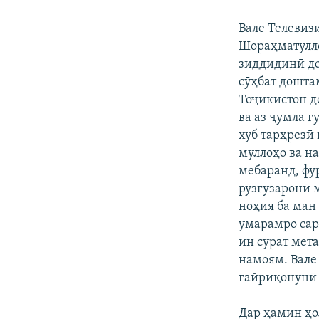
Вале Телевиз
Шораҳматулло
зиддидинӣ до
сӯҳбат доштам
Тоҷикистон д
ва аз ҷумла 
хуб тарҳрезӣ
муллоҳо ва н
мебаранд, фу
рӯзгузаронӣ 
ноҳия ба ман
умарамро сар
ин сурат мет
намоям. Вале
ғайриқонунӣ 
Дар ҳамин ҳо