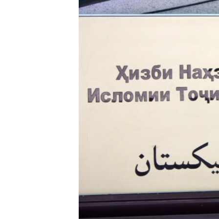
ГУЗОРИШҲОИ РАДИОӢ