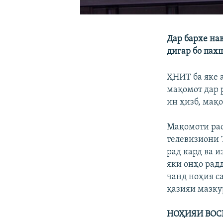
Дар бархе на
дигар бо пах
ҲНИТ ба яке 
мақомот дар 
ин ҳизб, мақ
Мақомоти рас
телевизиони 
рад кард ва и
яки онҳо рад
чанд ноҳия с
қазияи мазку
НОҲИЯИ ВОС