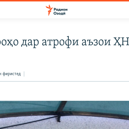
оҳо дар атрофи аъзои Ҳ
н фиристед