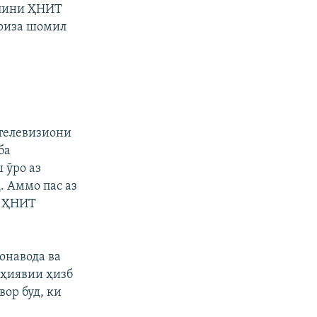
улини ҲНИТ
 ариза шомил
телевизиони
ба
 ӯро аз
. Аммо пас аз
и ҲНИТ
онавода ва
оҳиявии ҳизб
вор буд, ки