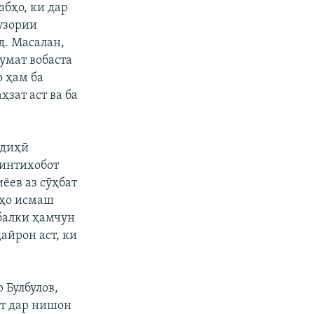
бҳо, ки дар
гузории
д. Масалан,
умат вобаста
о ҳам ба
зат аст ва ба
йдиҳӣ
 интихобот
ёев аз сӯҳбат
дҳо исмаш
 балки ҳамчун
айрон аст, ки
 Булбулов,
ат дар нишон