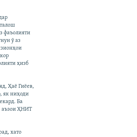
дар
 талош
аз фаъолияти
нун ӯ аз
изионҳои
ҳкор
олияти ҳизб
д, Ҳаё Гиёев,
, як ниҳоди
екард. Ба
а аъзои ҲНИТ
рад, хато