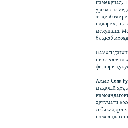
намекунад. Ш
ӯро мо намедо
аз ҳизб ғайри
надорем, эът
мекунанд. Мо
ба ҳизб меояд
Намояндагони
низ аъзоёни 
фишори ҳукум
Аммо
Лола Ғ
маҳаллӣ ҳеҷ 
намояндагони
ҳукумати Вос
собиқадори ҳ
намояндагони