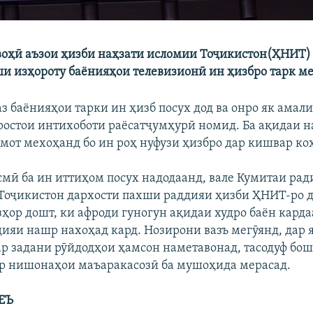
воҳӣ аъзои ҳизби наҳзати исломии Тоҷикистон(ҲНИТ) 
ши изҳороту баёнияҳои телевизионӣ ин ҳизбро тарк м
аз баёнияҳои тарки ин ҳизб посух дод ва онро як амал
ростои интихоботи раёсатҷумҳурӣ номид. Ба ақидаи 
омот мехоҳанд бо ин роҳ нуфузи ҳизбро дар кишвар к
мӣ ба ин иттиҳом посух надодаанд, вале Кумитаи рад
Тоҷикистон дархости пахши раддияи ҳизби ҲНИТ-ро 
зҳор дошт, ки афроди гуногун ақидаи худро баён карда
дияи нашр нахоҳад кард. Нозирони вазъ мегӯянд, дар я
ар задани рӯйдодҳои ҳамсон наметавонад, тасодуф бош
р нишонаҳои маъаракасозӣ ба мушоҳида мерасад.
ЕЪ