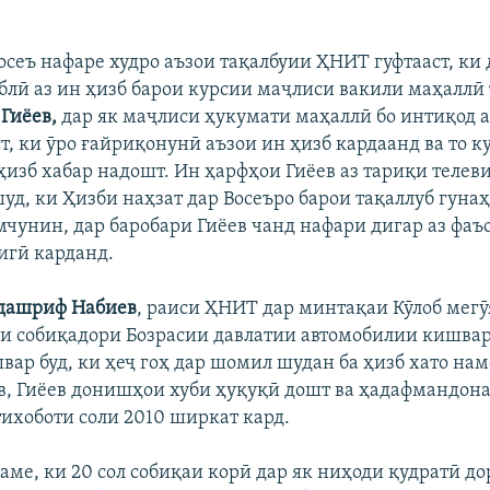
осеъ нафаре худро аъзои тақалбуии ҲНИТ гуфтааст, ки 
блӣ аз ин ҳизб барои курсии маҷлиси вакили маҳаллӣ
Гиёев,
дар як маҷлиси ҳукумати маҳаллӣ бо интиқод 
, ки ӯро ғайриқонунӣ аъзои ин ҳизб кардаанд ва то ку
ҳизб хабар надошт. Ин ҳарфҳои Гиёев аз тариқи телев
уд, ки Ҳизби наҳзат дар Восеъро барои тақаллуб гуна
мчунин, дар баробари Гиёев чанд нафари дигар аз фаъ
игӣ карданд.
дашриф Набиев
, раиси ҲНИТ дар минтақаи Кӯлоб мегӯя
и собиқадори Бозрасии давлатии автомобилии кишвар
вар буд, ки ҳеҷ гоҳ дар шомил шудан ба ҳизб хато нам
в, Гиёев донишҳои хуби ҳуқуқӣ дошт ва ҳадафмандон
тихоботи соли 2010 ширкат кард.
даме, ки 20 сол собиқаи корӣ дар як ниҳоди қудратӣ до