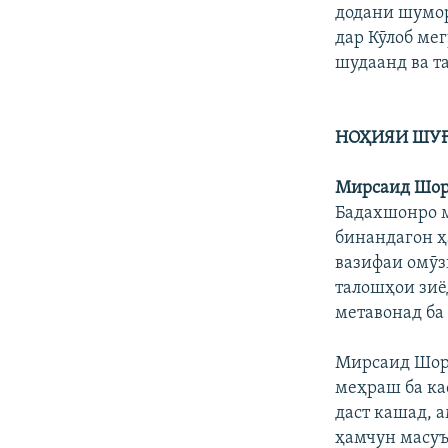
додани шумор
дар Кӯлоб мег
шудаанд ва т
НОҲИЯИ ШУ
Мирсаид Шор
Бадахшонро м
бинандагон ҳ
вазифаи омӯз
талошҳои зиё
метавонад ба
Мирсаид Шора
меҳраш ба ка
даст кашад, а
ҳамчун масуъ