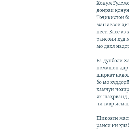
Хонум Ғуломо
доираи қонун
Тоҷикистон б
ман аъзои ҳи
нест. Касе аз
раисони худ 
мо дахл надо
Ба дунболи Ҳ
номашон дар 
ширкат надош
бо мо худдор
ҳамчун нозир 
як шаҳрванд 
чи тавр исма
Шикояти масъ
раиси ин ҳиз