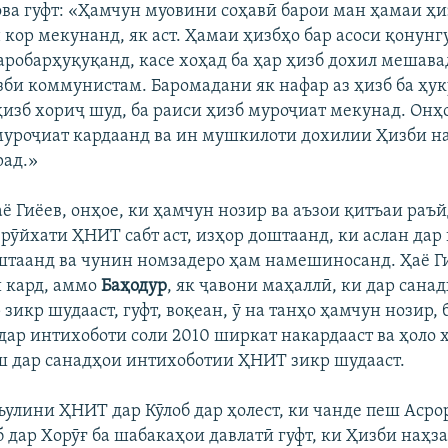
ва гуфт: «Ҳамчун муовини соҳавӣ барои ман ҳамаи ҳиз
 кор мекунанд, як аст. Ҳамаи ҳизбҳо бар асоси қонун
аробарҳуқуқанд, касе хоҳад ба ҳар ҳизб дохил мешава
зби коммунистам. Баромадани як нафар аз ҳизб ба ҳук
 ҳизб хориҷ шуд, ба раиси ҳизб муроҷиат мекунад. Онҳ
муроҷиат кардаанд ва ин мушкилоти дохилии Ҳизби наҳ
рад.»
аё Гиёев, онҳое, ки ҳамчун нозир ва аъзои қитъаи раъ
рӯйхати ҲНИТ сабт аст, изҳор доштаанд, ки аслан дар
таанд ва чунин номзадеро ҳам намешиносанд. Ҳаё Ги
ӣ кард, аммо
Баҳодур
, як ҷавони маҳаллӣ, ки дар сана
зикр шудааст, гуфт, воқеан, ӯ на танҳо ҳамчун нозир,
дар интихоботи соли 2010 ширкат накардааст ва ҳоло ҳ
ш дар санадҳои интихоботии ҲНИТ зикр шудааст.
улини ҲНИТ дар Кӯлоб дар ҳолест, ки чанде пеш Асрор
б дар Хорӯғ ба шабакаҳои давлатӣ гуфт, ки Ҳизби наҳз