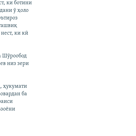
т, ки ботини
адани ӯ ҳоло
эътироз
 ташвиқ
нест, ки кӣ
а Шӯрообод
ев низ зери
д, ҳукумати
 овардан ба
раиси
ъзоёни