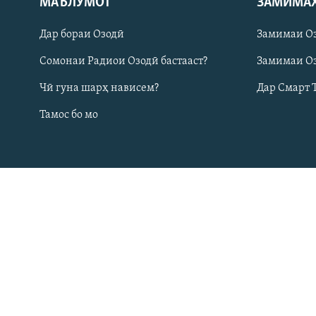
МАЪЛУМОТ
ЗАМИМА
ГУЗОРИШҲОИ РАДИОӢ
Дар бораи Озодӣ
Замимаи О
Сомонаи Радиои Озодӣ бастааст?
Замимаи Оз
Чӣ гуна шарҳ нависем?
Дар Смарт 
Тамос бо мо
Русский
ПАЙГИРӢ КУНЕД