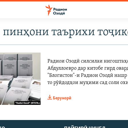
 пинҳони таърихи тоҷик
Радиои Озодӣ силсилаи нигоштаҳ
Абдуллоевро дар китобе гирд овар
"Блогистон"-и Радиои Озодӣ нашр
то рӯйдодҳои муҳими сад соли ох
Берунорӣ