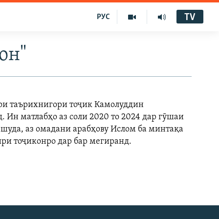
TV
РУС
он"
ои таърихнигори тоҷик Камолуддин
д. Ин матлабҳо аз соли 2020 то 2024 дар гӯшаи
 шуда, аз омадани арабҳову Ислом ба минтақа
ири тоҷиконро дар бар мегиранд.