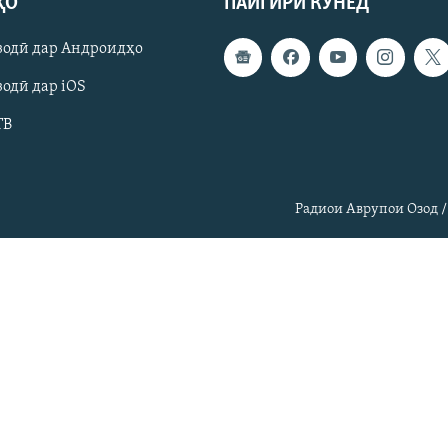
ҲО
ПАЙГИРӢ КУНЕД
зодӣ дар Андроидҳо
одӣ дар iOS
ТВ
Радиои Аврупои Озод /