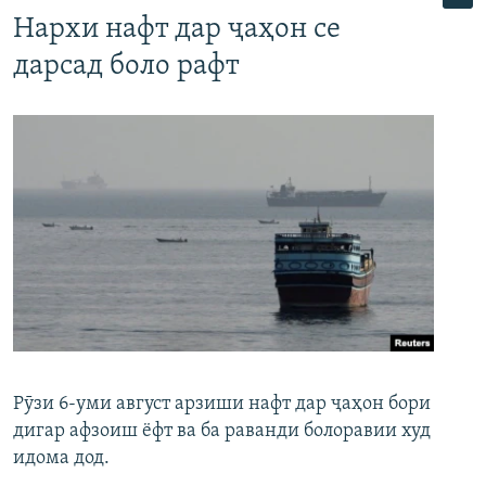
Нархи нафт дар ҷаҳон се
дарсад боло рафт
Рӯзи 6-уми август арзиши нафт дар ҷаҳон бори
дигар афзоиш ёфт ва ба раванди болоравии худ
идома дод.