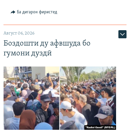
Ба дигарон фиристед
Август 06, 2026
Боздошти ду афвшуда бо
гумони дуздӣ