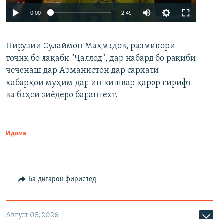
Auto
0:00
2:49
240p
Пирӯзии Сулаймон Маҳмадов, размикори
360p
тоҷик бо лақаби "Ҷаллод", дар набард бо рақиби
480p
Auto
240p
360p
480p
чеченаш дар Арманистон дар сархати
720p
хабарҳои муҳим дар ин кишвар қарор гирифт
720p
1080p
ва баҳси зиёдеро барангехт.
1080p
Идома
Ба дигарон фиристед
Август 05, 2026