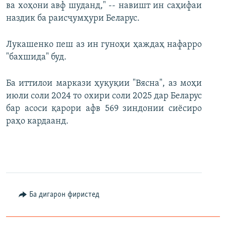
ва хоҳони авф шуданд," -- навишт ин саҳифаи
наздик ба раисҷумҳури Беларус.
Лукашенко пеш аз ин гуноҳи ҳаждаҳ нафарро
"бахшида" буд.
Ба иттилои маркази ҳуқуқии "Вясна", аз моҳи
июли соли 2024 то охири соли 2025 дар Беларус
бар асоси қарори афв 569 зиндонии сиёсиро
раҳо кардаанд.
Ба дигарон фиристед