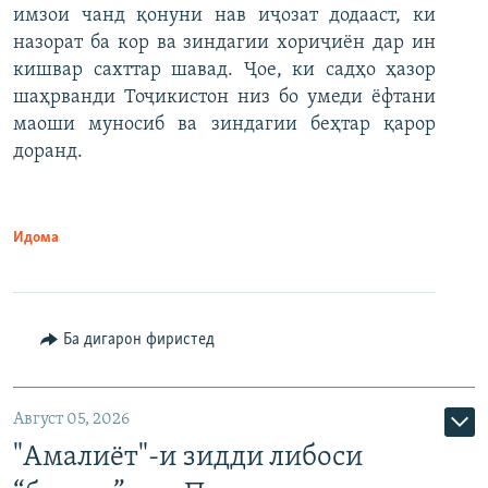
имзои чанд қонуни нав иҷозат додааст, ки
назорат ба кор ва зиндагии хориҷиён дар ин
кишвар сахттар шавад. Ҷое, ки садҳо ҳазор
шаҳрванди Тоҷикистон низ бо умеди ёфтани
маоши муносиб ва зиндагии беҳтар қарор
доранд.
Идома
Ба дигарон фиристед
Август 05, 2026
"Амалиёт"-и зидди либоси