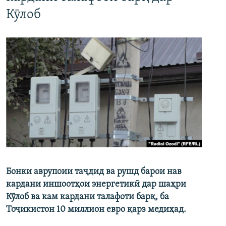
Кӯлоб
Бонки аврупоии таҷдид ва рушд барои нав
кардани иншоотҳои энергетикӣ дар шаҳри
Кӯлоб ва кам кардани талафоти барқ, ба
Тоҷикистон 10 миллион евро қарз медиҳад.