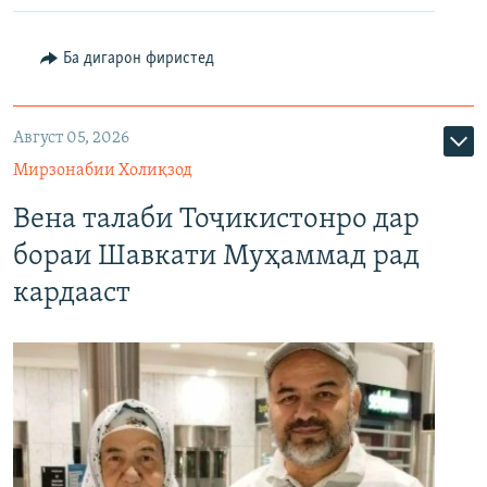
Ба дигарон фиристед
Август 05, 2026
Мирзонабии Холиқзод
Вена талаби Тоҷикистонро дар
бораи Шавкати Муҳаммад рад
кардааст