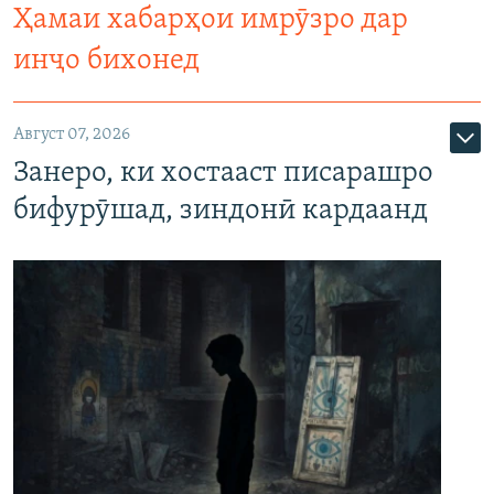
Ҳамаи хабарҳои имрӯзро дар
инҷо бихонед
Август 07, 2026
Занеро, ки хостааст писарашро
бифурӯшад, зиндонӣ кардаанд