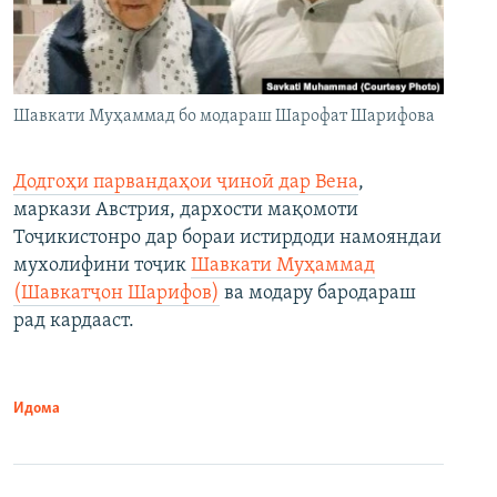
Шавкати Муҳаммад бо модараш Шарофат Шарифова
Додгоҳи парвандаҳои ҷиноӣ дар Вена
,
маркази Австрия, дархости мақомоти
Тоҷикистонро дар бораи истирдоди намояндаи
мухолифини тоҷик
Шавкати Муҳаммад
(Шавкатҷон Шарифов)
ва модару бародараш
рад кардааст.
Идома