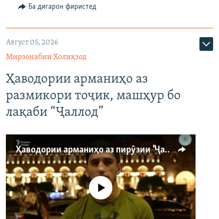
Ба дигарон фиристед
Август 05, 2026
Мирзонабии Холиқзод
Ҳаводории арманиҳо аз
размикори тоҷик, машҳур бо
лақаби “Ҷаллод”
Ҳаводории арманиҳо аз пирӯзии "Ҷаллод"-и тоҷик
Феълан кор намекунад