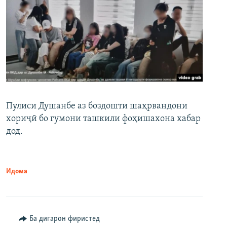
Пулиси Душанбе аз боздошти шаҳрвандони
хориҷӣ бо гумони ташкили фоҳишахона хабар
дод.
Идома
Ба дигарон фиристед