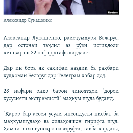
ГУЗОРИШҲОИ РАДИОӢ
Русский
Александр Лукашенко
ПАЙГИРӢ КУНЕД
Александр Лукашенко, раисҷумҳури Беларус,
дар остонаи таҷлил аз рӯзи истиқлоли
кишвараш 32 нафарро афв кардааст.
Ҳамаи сомонаҳои RFE/RL
Дар ин бора як саҳифаи наздик ба раҳбари
худкомаи Беларус дар Телеграм хабар дод.
28 нафари онҳо барои ҷиноятҳои "дорои
хусусияти экстремистӣ" маҳкум шуда буданд.
"Қарор бар асоси усули инсондӯстӣ нисбат ба
маҳкумшудаҳо ва оилаҳояшон гирифта шуд.
Ҳамаи онҳо гуноҳро пазируфта, тавба карданд