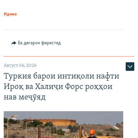
Идома
Ба дигарон фиристед
Август 06, 2026
Туркия барои интиқоли нафти
Ироқ ва Халиҷи Форс роҳҳои
нав меҷӯяд