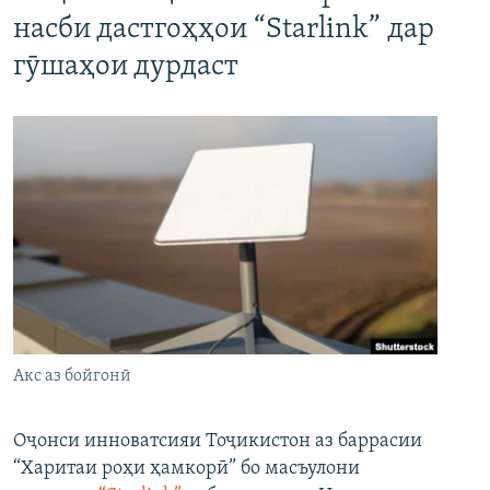
насби дастгоҳҳои “Starlink” дар
гӯшаҳои дурдаст
Акс аз бойгонӣ
Оҷонси инноватсияи Тоҷикистон аз баррасии
“Харитаи роҳи ҳамкорӣ” бо масъулони