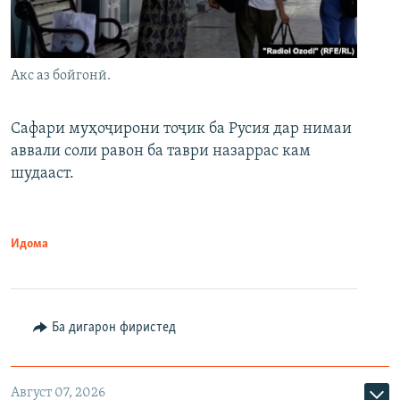
Акс аз бойгонӣ.
Сафари муҳоҷирони тоҷик ба Русия дар нимаи
аввали соли равон ба таври назаррас кам
шудааст.
Идома
Ба дигарон фиристед
Август 07, 2026