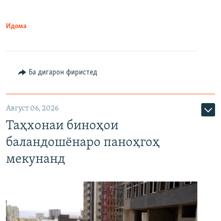
Идома
Ба дигарон фиристед
Август 06, 2026
Таҳхонаи биноҳои
баландошёнаро паноҳгоҳ
мекунанд