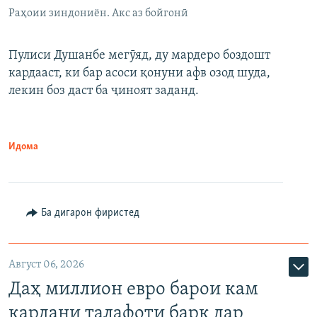
Раҳоии зиндониён. Акс аз бойгонӣ
Пулиси Душанбе мегӯяд, ду мардеро боздошт
кардааст, ки бар асоси қонуни афв озод шуда,
лекин боз даст ба ҷиноят заданд.
Идома
Ба дигарон фиристед
Август 06, 2026
Даҳ миллион евро барои кам
кардани талафоти барқ дар