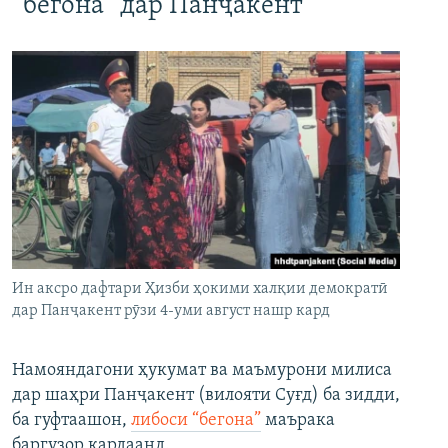
“бегона” дар Панҷакент
Ин аксро дафтари Ҳизби ҳокими халқии демократӣ
дар Панҷакент рӯзи 4-уми август нашр кард
Намояндагони ҳукумат ва маъмурони милиса
дар шаҳри Панҷакент (вилояти Суғд) ба зидди,
ба гуфтаашон,
либоси “бегона”
маърака
баргузор кардаанд.