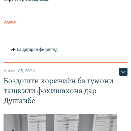
Идома
Ба дигарон фиристед
Август 05, 2026
Боздошти хориҷиён ба гумони
ташкили фоҳишахона дар
Душанбе