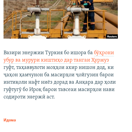
Вазири энержии Туркия бо ишора ба
бӯҳрони
убур ва мурури киштиҳо дар тангаи Ҳурмуз
гуфт, таҳаввулоти моҳҳои ахир нишон дод, ки
ҷаҳон ҳамчунон ба масирҳои ҷойгузин барои
интиқоли нафт ниёз дорад ва Анқара дар ҳоли
гуфтугӯ бо Ироқ барои тавсеаи масирҳои нави
содироти энержӣ аст.
Идома