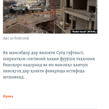
Акс аз бойгонӣ
Як мансабдор дар вилояти Суғд гуфтааст,
ширкатҳои сохтмонӣ ҳаққи фурӯши таҳхонаи
биноҳоро надоранд ва ин маконҳо ҳамчун
паноҳгоҳ дар ҳолати фавқулода истифода
мешаванд.
Идома