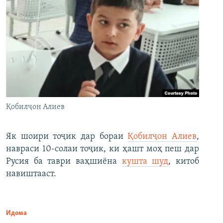
Қобилҷон Алиев
Як шоири тоҷик дар бораи
Қобилҷон Алиев
,
навраси 10-солаи тоҷик, ки ҳашт моҳ пеш дар
Русия ба таври ваҳшиёна
кушта шуд
, китоб
навиштааст.
Идома