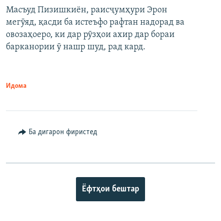
Масъуд Пизишкиён, раисҷумҳури Эрон
мегӯяд, қасди ба истеъфо рафтан надорад ва
овозаҳоеро, ки дар рӯзҳои ахир дар бораи
барканории ӯ нашр шуд, рад кард.
Идома
Ба дигарон фиристед
Ёфтҳои бештар