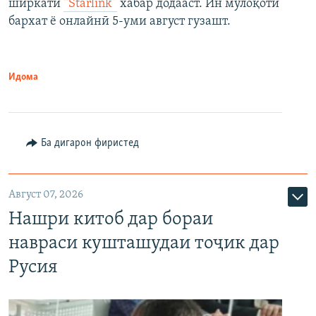
ширкати
“Starlink”
хабар додааст. Ин мулоқоти
бархат ё онлайнӣ 5-уми август гузашт.
Идома
Ба дигарон фиристед
Август 07, 2026
Нашри китоб дар бораи
навраси кушташудаи тоҷик дар
Русия