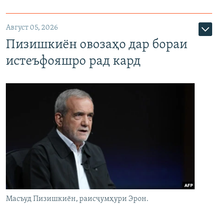
Август 05, 2026
Пизишкиён овозаҳо дар бораи
истеъфояшро рад кард
Масъуд Пизишкиён, раисҷумҳури Эрон.