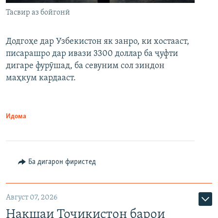
Тасвир аз бойгонӣ
Додгоҳе дар Узбекистон як занро, ки хостааст,
писарашро дар ивази 3300 доллар ба ҷуфти
дигаре фурӯшад, ба севуним сол зиндон
маҳкум кардааст.
Идома
Ба дигарон фиристед
Август 07, 2026
Нақшаи Тоҷикистон барои