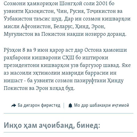
Созмони ҳамкориҳои Шонгҳой соли 2001 бо
узвияти Қазоқистон, Чин, Русия, Тоҷикистон ва
Ӯзбакистон таъсис шуд. Дар ин созмон кишварҳои
мисли Афғонистон, Беларус, Ҳинд, Эрон,
Муғулистон ва Покистон нақши нозирро доранд.
Рӯзҳои 8 ва 9 июн қарор аст дар Остона ҳамоиши
раҳбарони кишварони СҲШ бо иштироки
президентони кишварҳои узв баргузор шавад. Яке
аз масоили эҳтимолии мавриди баррасии ин
нишаст - ба узвияти созмон пазируфтани Ҳинду
Покистон ва Эрон хоҳад буд.
Ба дигарон фиристед
Мо дар шабакаҳои иҷтимоӣ
Инҳо ҳам аҷоибанд, бинед: