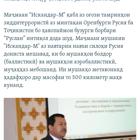
Маҷмааи “Искандар-М” қабл аз оғози тамринҳои
зиддитеррористӣ аз минтақаи Оренбурги Русия ба
Тоҷикистон бо ҳавопаймои бузурги борбари
“Руслан” интиқол дода шуд. Маҷмааи мушакии
"Искандар-М" аз навтарин навъи силоҳи Русия
дониста мешавад, ки бо мушакҳои болдор
(баллистикӣ) ва мушакҳои аэробаллистикӣ,
муҷаҳҳаз мебошанд. Ин мушакҳо метавонанд
ҳадафҳоро дар масофаи то 500 километр маҳв
кунанд.