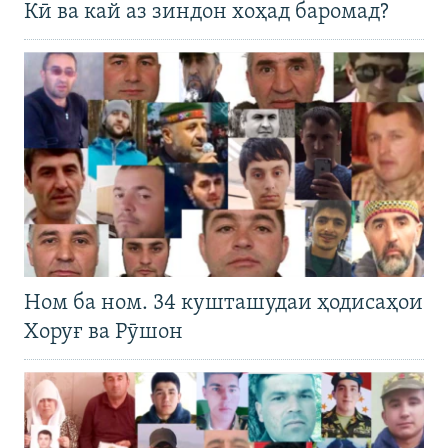
Кӣ ва кай аз зиндон хоҳад баромад?
Ном ба ном. 34 кушташудаи ҳодисаҳои
Хоруғ ва Рӯшон