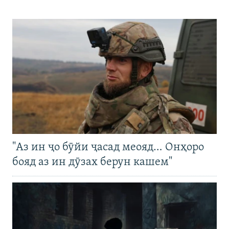
"Аз ин ҷо бӯйи ҷасад меояд… Онҳоро
бояд аз ин дӯзах берун кашем"