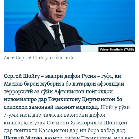
ГУЗОРИШҲОИ РАДИОӢ
Русский
ПАЙГИРӢ КУНЕД
Акси Сергей Шойгу аз бойгонӣ
Ҳамаи сомонаҳои RFE/RL
Сергей Шойгу – вазири дифои Русия – гуфт, ки
Маскав барои мубориза бо хатарҳои афзояндаи
террористӣ аз сӯйи Афғонистон пойгоҳҳои
низомиашро дар Тоҷикистону Қирғизистон бо
силоҳҳои замонавӣ тақвият медиҳад.
Шойгу рӯзи
7-уми июн дар ҷаласаи вазирони дифои
кишварҳои узви Созмони Ҳамкориҳои Шонгҳой
дар пойтахти Қазоқистон дар ин бора хабар дод.
Шералӣ Мирзо
, вазири дифои Тоҷикистон, низ дар