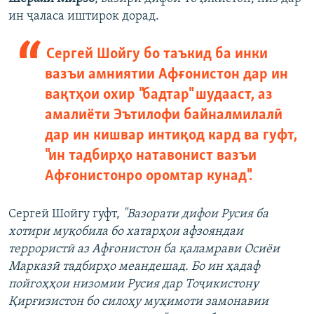
ин ҷаласа иштирок дорад.
Сергей Шойгу бо таъкид ба инки
вазъи амниятии Афғонистон дар ин
вақтҳои охир "бадтар" шудааст, аз
амалиёти Эътилофи байналмилалӣ
дар ин кишвар интиқод кард ва гуфт,
"ин тадбирҳо натавонист вазъи
Афғонистонро оромтар кунад".
Сергей Шойгу гуфт,
"Вазорати дифои Русия ба
хотири муқобила бо хатарҳои афзояндаи
террористӣ аз Афғонистон ба қаламрави Осиёи
Марказӣ тадбирҳо меандешад. Бо ин ҳадаф
пойгоҳҳои низомии Русия дар Тоҷикистону
Қирғизистон бо силоҳу муҳимоти замонавии