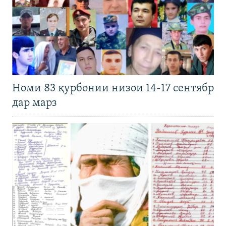
Номи 83 қурбонии низои 14-17 сентябр
дар марз