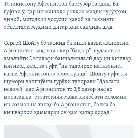
Тоҷикистону Афғонистон баргузор гардид. Ба
гуфтаи ӯ, дар ин машқҳо роҳҳои маҳви гурӯҳҳои
ҷиноӣ, методҳои ҷосусии ҳавоӣ ва тақвияти
объектҳои муҳими дигар ҳам санҷида шуд.
Сергей Шойгу бо таъкид ба инки вазъи амниятии
Афғонистон вақтҳои охир "бадтар" шудааст, аз
амалиёти Эътилофи байналмилалӣ дар ин кишвар
интиқод кард ва гуфт, "ин тадбирҳо натавонист
вазъи Афғонистонро ором кунад". Шойгу гуфт, ки
шумори ҷангҷӯёни гурӯҳи тундрави "Давлати
исломӣ" дар Афғонистон то 3,5 ҳазор нафар
мерасад ва "стратегияи эҷоди хилофати исломии
ин созмон на танҳо ба Афғонистон, балки ба
кишварҳои ҳаммарзи он ҳам хатар дорад."