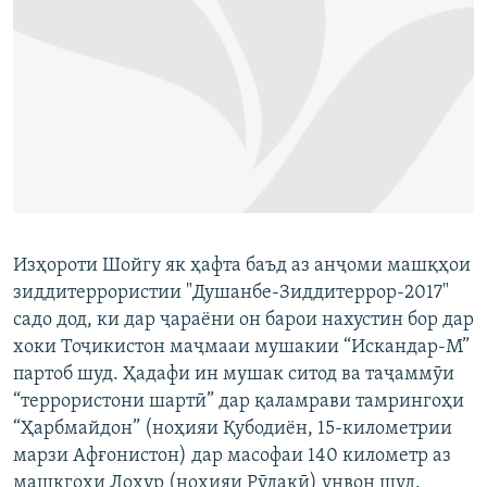
Изҳороти Шойгу як ҳафта баъд аз анҷоми машқҳои
зиддитеррористии "Душанбе-Зиддитеррор-2017"
садо дод, ки дар ҷараёни он барои нахустин бор дар
хоки Тоҷикистон маҷмааи мушакии “Искандар-М”
партоб шуд. Ҳадафи ин мушак ситод ва таҷаммӯи
“террористони шартӣ” дар қаламрави тамрингоҳи
“Ҳарбмайдон” (ноҳияи Қубодиён, 15-километрии
марзи Афғонистон) дар масофаи 140 километр аз
машқгоҳи Лоҳур (ноҳияи Рӯдакӣ) унвон шуд.