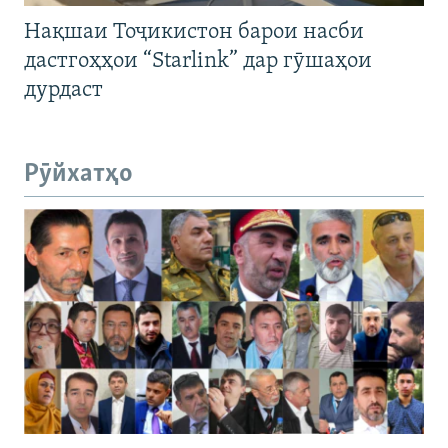
Нақшаи Тоҷикистон барои насби
дастгоҳҳои “Starlink” дар гӯшаҳои
дурдаст
Рӯйхатҳо