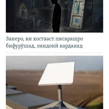
Занеро, ки хостааст писарашро
бифурӯшад, зиндонӣ кардаанд