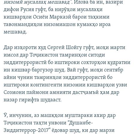
низомӣ мусаллаҳ мешавад".
Илова ба ин, вазири
дифои Русия гуфт, ба нирӯҳои мусаллаҳи
кишварҳои Осиёи Марказӣ барои таҳкими
тавонмандиҳои низомиашон кумакҳо ироа
мешавад.
Дар изҳороти худ Сергей Шойгу гуфт, моҳи марти
имсол дар Тоҷикистон тамринҳои ситоди
зиддитеррористӣ бо иштироки сохторҳои қудратии
ин кишвар баргузор шуд. Вай гуфт, моҳи сентябр
айни чунин тамринҳои зиддитеррористӣ бо
иштироки контингенти низомии кишварҳои узви
Созмони паймони амнияти дастҷамъӣ ҳам дар
назар гирифта шудааст.
Ӯ, инчунин, аз машқҳои муштараки ахир дар
Тоҷикистон таҳти унвони “Душанбе-
Зиддитеррор-2017” ёдовар шуд, ки дар марзи