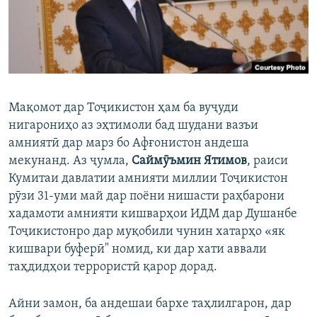
Мақомот дар Тоҷикистон ҳам ба вуҷуди
нигарониҳо аз эҳтимоли бад шудани вазъи
амниятӣ дар марз бо Афғонистон андеша
мекунанд. Аз ҷумла,
Саймӯъмин Ятимов
, раиси
Кумитаи давлатии амнияти миллии Тоҷикистон
рӯзи 31-уми май дар поёни нишасти раҳбарони
хадамоти амнияти кишварҳои ИДМ дар Душанбе
Тоҷикистонро дар муқобили чунин хатарҳо «як
кишвари буферӣ" номид, ки дар хати аввали
таҳдидҳои террористӣ қарор дорад.
Айни замон, ба андешаи бархе таҳлилгарон, дар