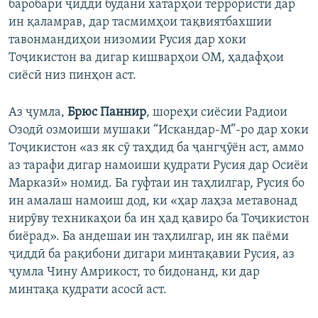
баробари ҷиддӣ будани хатарҳои террористӣ дар
ин қаламрав, дар тасмимҳои тақвиятбахшии
тавонмандиҳои низомии Русия дар хоки
Тоҷикистон ва дигар кишварҳои ОМ, ҳадафҳои
сиёсӣ низ пинҳон аст.
Аз ҷумла,
Брюс Паннир
, шореҳи сиёсии Радиои
Озодӣ озмоиши мушаки “Искандар-М”-ро дар хоки
Тоҷикистон «аз як сӯ таҳдид ба ҷангҷӯён аст, аммо
аз тарафи дигар намоиши қудрати Русия дар Осиёи
Марказӣ» номид. Ба гуфтаи ин таҳлилгар, Русия бо
ин амалаш намоиш дод, ки «ҳар лаҳза метавонад
нирӯву техникаҳои ба ин ҳад қавиро ба Тоҷикистон
биёрад». Ба андешаи ин таҳлилгар, ин як паёми
ҷиддӣ ба рақибони дигари минтақавии Русия, аз
ҷумла Чину Амрикост, то бидонанд, ки дар
минтақа қудрати асосӣ аст.