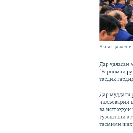
Акс аз ҷараёни
Дар ҷаласаи 
"Барномаи ру
тасдиқ гарди
Дар муддати
ҷамъоварии м
ва истгоҳҳои
гузоштани ар
тасмими шаҳ