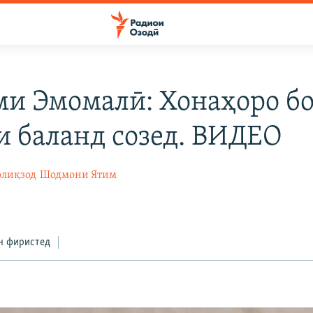
ми Эмомалӣ: Хонаҳоро б
и баланд созед. ВИДЕО
лиқзод
Шодмони Ятим
н фиристед