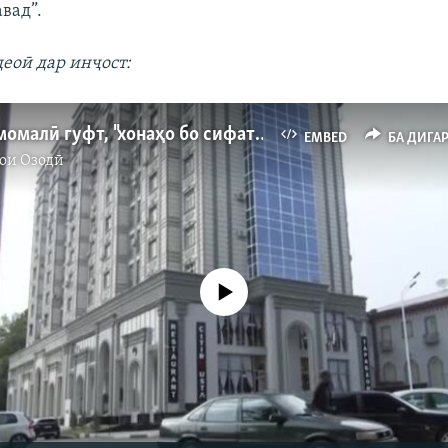
вад”.
еоӣ дар инҷост:
Рустами Эмомалӣ гуфт, "хонаҳо бо сифати баланд сохта шаванд"
EMBED
БА ДИГА
ои Озодӣ
Феълан кор намекунад