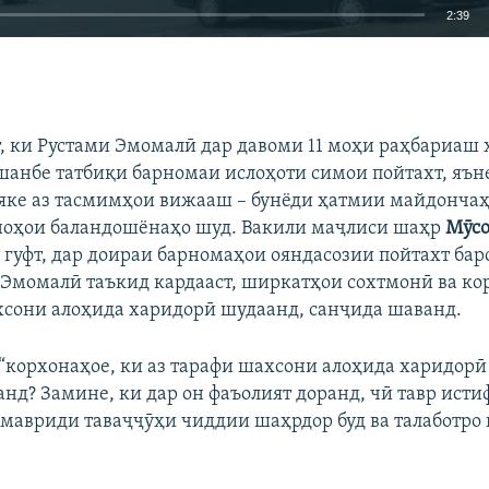
2:39
EMBED
БА ДИГАРОН 
т, ки Рустами Эмомалӣ дар давоми 11 моҳи раҳбариаш
анбе татбиқи барномаи ислоҳоти симои пойтахт, яън
 яке аз тасмимҳои вижааш – бунёди ҳатмии майдонча
ноҳои баландошёнаҳо шуд. Вакили маҷлиси шаҳр
Мӯсо
 гуфт, дар доираи барномаҳои ояндасозии пойтахт баро
 Эмомалӣ таъкид кардааст, ширкатҳои сохтмонӣ ва ко
хсони алоҳида харидорӣ шудаанд, санҷида шаванд.
, “корхонаҳое, ки аз тарафи шахсони алоҳида харидорӣ
анд? Замине, ки дар он фаъолият доранд, чӣ тавр исти
мавриди таваҷҷӯҳи чиддии шаҳрдор буд ва талаботро 