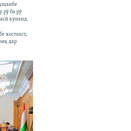
Душанбе
 рӯ ба рӯ
асӣ кунанд.
е хостааст,
риқ дар