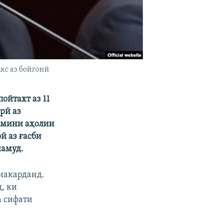
кс аз бойгонӣ
ойтахт аз 11
рӣ аз
аъмини аҳолии
ӣ аз ғасби
намуд.
накарданд.
, ки
а сифати