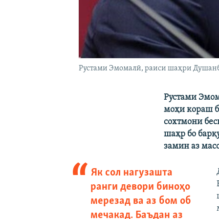
Рустами Эмомалӣ, раиси шаҳри Душанбе
Рустами Эмом
моҳи кораш б
сохтмони бес
шаҳр бо барқ
замин аз мас
Як сол нагузашта
ранги девори биноҳо
мерезад ва аз бом об
мечакад. Баъдан аз