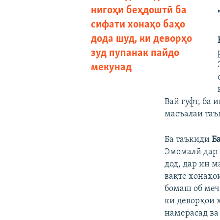
нигоҳи беҳдоштӣ ба
сифати хонаҳо баҳо
дода шуд, ки деворҳо
зуд пупанак пайдо
мекунад
Вай гуфт, ба 
масъалаи таъм
Ба таъкиди
Б
Эмомалӣ дар 
дод, дар ин м
вақте хонаҳо
бомаш об меч
ки деворҳои 
намерасад ва