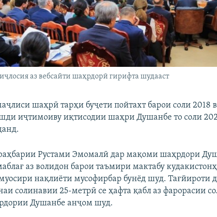
 иҷлосия аз вебсайти шаҳрдорӣ гирифта шудааст
маҷлиси шаҳрӣ тарҳи буҷети пойтахт барои соли 2018 
шди иҷтимоиву иқтисодии шаҳри Душанбе то соли 202
данд.
 раҳбарии Рустами Эмомалӣ дар мақоми шаҳрдори Ду
аблағ аз волидон барои таъмири мактабу кудакистон
 муосири нақлиёти мусофирбар бунёд шуд. Тағйироти д
чаи солинавии 25-метрӣ се ҳафта қабл аз фарорасии со
рдории Душанбе анҷом шуд.