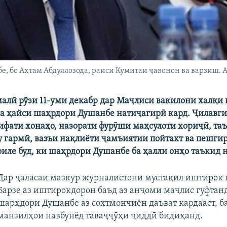
, бо Аҳтам Абдуллозода, раиси Кумитаи ҷавонон ва варзиш. А
алӣ рӯзи 11-уми декабр дар Маҷлиси вакилони халқи п
а ҳайси шаҳрдори Душанбе натиҷагирӣ кард. Ҷилавги
ифати хонаҳо, назорати фурӯши маҳсулоти хориҷӣ, т
у гармӣ, вазъи нақлиёти ҷамъиятии пойтахт ва пешгир
оиле буд, ки шаҳрдори Душанбе ба ҳалли онҳо таъкид 
Дар ҷаласаи мазкур журналистони мустақил иштирок 
Барзе аз иштирокдорон баъд аз анҷоми маҷлис гуфтанд
шарҳдори Душанбе аз сохтмончиён даъват кардааст, б
манзилҳои навбунёд таваҷҷӯҳи ҷиддӣ бидиҳанд.