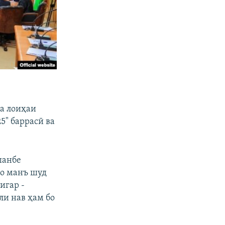
ва лоиҳаи
5" баррасӣ ва
шанбе
ҳо манъ шуд
игар -
ли нав ҳам бо