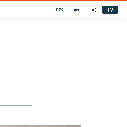
TV
РУС
о