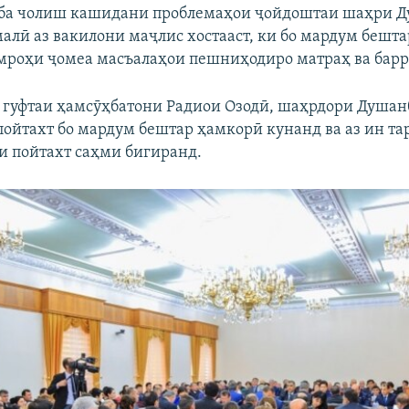
 ба чолиш кашидани проблемаҳои ҷойдоштаи шаҳри 
алӣ аз вакилони маҷлис хостааст, ки бо мардум бештар
мроҳи ҷомеа масъалаҳои пешниҳодиро матраҳ ва барр
 гуфтаи ҳамсӯҳбатони Радиои Озодӣ, шаҳрдори Душанб
пойтахт бо мардум бештар ҳамкорӣ кунанд ва аз ин та
и пойтахт саҳми бигиранд.