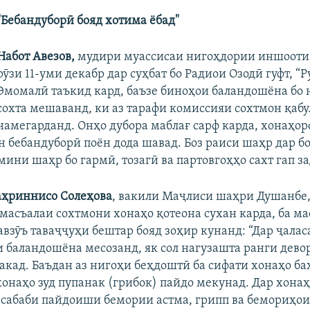
"Бебандуборӣ бояд хотима ёбад"
Набот Авезов,
мудири муассисаи нигоҳдории иншооти
рӯзи 11-уми декабр дар суҳбат бо Радиои Озодӣ гуфт, “
Эмомалӣ таъкид кард, баъзе биноҳои баландошёна бо 
сохта мешаванд, ки аз тарафи комиссияи сохтмон қабу
намегарданд. Онҳо дубора маблағ сарф карда, хонаҳор
ин бебандуборӣ поён дода шавад. Боз раиси шаҳр дар б
ини шаҳр бо гармӣ, тозагӣ ва партовгоҳҳо сахт гап за
аҳриннисо Солеҳова
, вакили Маҷлиси шаҳри Душанбе,
масъалаи сохтмони хонаҳо қотеона сухан карда, ба ма
авзӯъ таваҷҷуҳи бештар бояд зоҳир кунанд: “Дар ҷалас
и баландошёна месозанд, як сол нагузашта ранги девор
акад. Баъдан аз нигоҳи беҳдоштӣ ба сифати хонаҳо ба
хонаҳо зуд пупанак (грибок) пайдо мекунад. Дар хонаҳ
 сабаби пайдоиши бемории астма, грипп ва бемориҳои