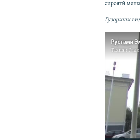
сироятӣ меша
Гузориши вид
Таҳияи
Ради