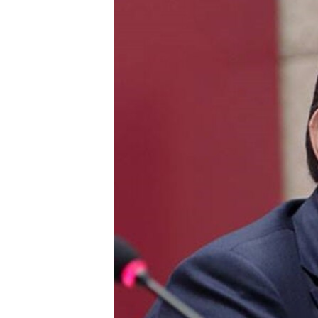
ГУЗОРИШҲОИ РАДИОӢ