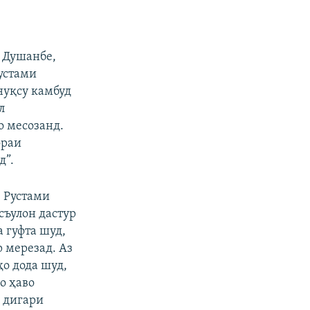
 Душанбе,
Рустами
нуқсу камбуд
л
о месозанд.
ораи
д”.
 Рустами
съулон дастур
а гуфта шуд,
 мерезад. Аз
ҳо дода шуд,
о ҳаво
 дигари