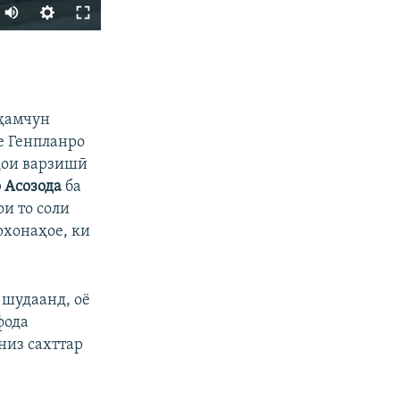
ФИРИСТЕД
 ҳамчун
е Генпланро
ҳои варзишӣ
 Асозода
ба
и то соли
рхонаҳое, ки
px
бар
 шудаанд, оё
фода
низ сахттар