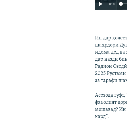
0:00
Ин дар ҳолес
шаҳрдори Душ
идома дод ва
дар назди би
Радиои Озодӣ
2025 Рустами
аз тарафи ша
Асозода гуфт
фаъолият дор
мешавад? Ин 
кард”.