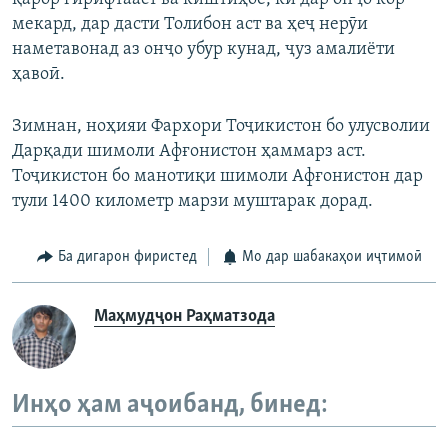
мекард, дар дасти Толибон аст ва ҳеҷ нерӯи
наметавонад аз онҷо убур кунад, ҷуз амалиёти
ҳавоӣ.
Зимнан, ноҳияи Фархори Тоҷикистон бо улусволии
Дарқади шимоли Афғонистон ҳаммарз аст.
Тоҷикистон бо манотиқи шимоли Афғонистон дар
тули 1400 километр марзи муштарак дорад.
Ба дигарон фиристед
Мо дар шабакаҳои иҷтимоӣ
Маҳмудҷон Раҳматзода
Инҳо ҳам аҷоибанд, бинед: