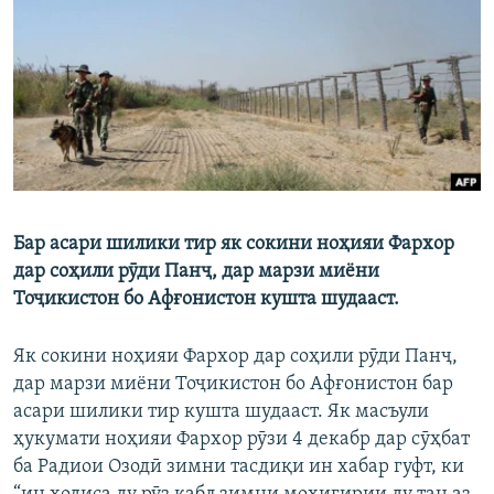
ГУЗОРИШҲОИ РАДИОӢ
Русский
ПАЙГИРӢ КУНЕД
Бар асари шилики тир як сокини ноҳияи Фархор
Ҳамаи сомонаҳои RFE/RL
дар соҳили рӯди Панҷ, дар марзи миёни
Тоҷикистон бо Афғонистон кушта шудааст.
Як сокини ноҳияи Фархор дар соҳили рӯди Панҷ,
дар марзи миёни Тоҷикистон бо Афғонистон бар
асари шилики тир кушта шудааст. Як масъули
ҳукумати ноҳияи Фархор рӯзи 4 декабр дар сӯҳбат
ба Радиои Озодӣ зимни тасдиқи ин хабар гуфт, ки