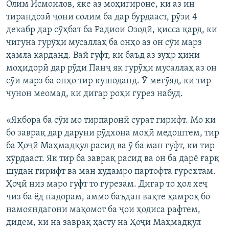
Олим Исмоилов, яке аз моҳигироне, ки аз ин
тирандозӣ ҷони солим ба дар бурдааст, рӯзи 4
декабр дар сӯҳбат ба Радиои Озодӣ, қисса қард, ки
чигуна гурӯҳи мусаллаҳ ба онҳо аз он сӯи марз
ҳамла карданд. Вай гуфт, ки баъд аз зуҳр ҳини
моҳидорӣ дар рӯди Панҷ як гурӯҳи мусаллаҳ аз он
сӯи марз ба онҳо тир кушоданд. Ӯ мегӯяд, ки тир
чунон меомад, ки дигар роҳи гурез набуд.
«Якбора ба сӯи мо тирпаронӣ сурат гирифт. Мо ки
бо заврақ дар даруни рӯдхона моҳӣ медоштем, тир
ба Ҳоҷӣ Маҳмадқул расид ва ӯ ба ман гуфт, ки тир
хӯрдааст. Як тир ба заврақ расид ва он ба дарё ғарқ
шудан гирифт ва ман худамро партофта гурехтам.
Ҳоҷӣ низ маро гуфт то гурезам. Дигар то ҳол хеҷ
чиз ба ёд надорам, аммо баъдан вақте ҳамроҳ бо
намояндагони мақомот ба ҷои ҳодиса рафтем,
дидем, ки на заврақ ҳасту на Ҳоҷӣ Маҳмадқул