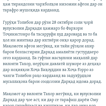
ҳам тирандозии чархболҳои низомии афғон дар он
тарафро мушоҳида кардаанд.
Гурӯҳи Толибон дар рӯзи 28 октябри соли ҷорӣ
вулусволии Дарқади ҳаммарз бо Фархори
Тоҷикистонро ба тасарруфи худ даровард ва то ба
ҳол ин минтақа дар ихтиёри онҳо қарор дорад.
Мақомоти афғон мегӯянд, ки тайи рӯзҳои ахир
барои бозпасгирии Дарқад амалиёти густурдаеро
оғоз кардаанд. Ба гуфтаи масъулони маҳаллӣ дар
вилояти Тахор, нерӯҳои давлатӣ шуморе аз деҳаҳо
дар ноҳияҳои Хоҷа Баҳоуддин ва Хоҷа Ғорро аз
чанги Толибон раҳо кардаанд ва задухӯрдҳои
мусаллаҳона барои озодсозии Дарқад идома дорад.
Мақомот ар вилояти Тахор мегӯянд, ки вулусволии
Дарқад дар ҷое аст, ки дар се тарафаш дарёи Ому
қарор гирифтааст ва киштиҳое, ки дар онҷо кор