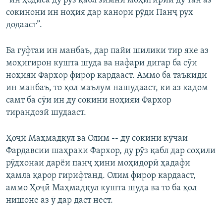
“ин ҳодиса ду рӯз қабл зимни моҳигирии ду тан аз
сокинони ин ноҳия дар канори рӯди Панҷ рух
додааст”.
Ба гуфтаи ин манбаъ, дар пайи шилики тир яке аз
моҳигирон кушта шуда ва нафари дигар ба сӯи
ноҳияи Фархор фирор кардааст. Аммо ба таъкиди
ин манбаъ, то ҳол маълум нашудааст, ки аз кадом
самт ба сӯи ин ду сокини ноҳияи Фархор
тирандозӣ шудааст.
Ҳоҷӣ Маҳмадқул ва Олим -- ду сокини кӯчаи
Фардавсии шаҳраки Фархор, ду рӯз қабл дар соҳили
рӯдхонаи дарёи панҷ ҳини моҳидорӣ ҳадафи
ҳамла қарор гирифтанд. Олим фирор кардааст,
аммо Ҳоҷӣ Маҳмадқул кушта шуда ва то ба ҳол
нишоне аз ӯ дар даст нест.