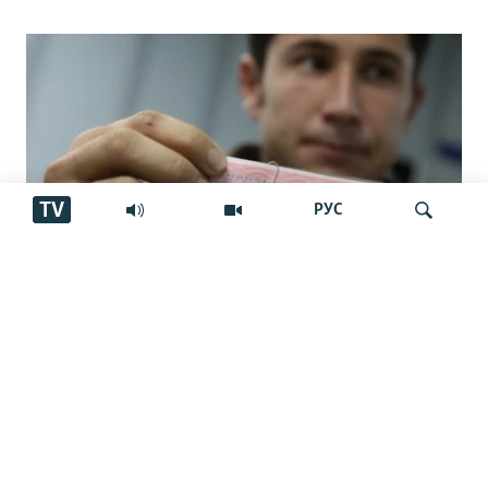
TV
РУС
Низоми нави назорат ба муҳоҷирон.
Ҷустуҷӯ
Маҷрои қонунӣ ё фишори бештар?