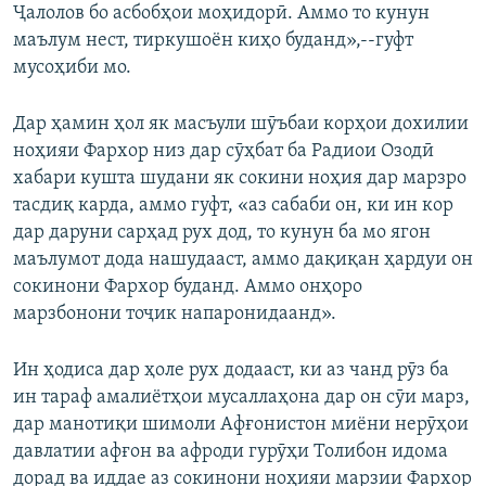
Ҷалолов бо асбобҳои моҳидорӣ. Аммо то кунун
маълум нест, тиркушоён киҳо буданд»,--гуфт
мусоҳиби мо.
Дар ҳамин ҳол як масъули шӯъбаи корҳои дохилии
ноҳияи Фархор низ дар сӯҳбат ба Радиои Озодӣ
хабари кушта шудани як сокини ноҳия дар марзро
тасдиқ карда, аммо гуфт, «аз сабаби он, ки ин кор
дар даруни сарҳад рух дод, то кунун ба мо ягон
маълумот дода нашудааст, аммо дақиқан ҳардуи он
сокинони Фархор буданд. Аммо онҳоро
марзбонони тоҷик напаронидаанд».
Ин ҳодиса дар ҳоле рух додааст, ки аз чанд рӯз ба
ин тараф амалиётҳои мусаллаҳона дар он сӯи марз,
дар манотиқи шимоли Афғонистон миёни нерӯҳои
давлатии афғон ва афроди гурӯҳи Толибон идома
дорад ва иддае аз сокинони ноҳияи марзии Фархор