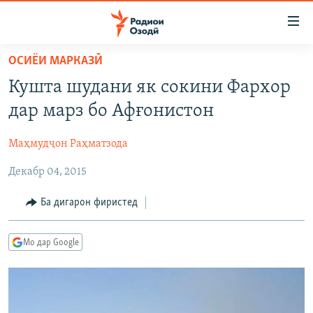
Пайвандҳои
дастрасӣ
Ҷаҳиш
ОСИЁИ МАРКАЗӢ
ба
ГӮШАҲО
Кушта шудани як сокини Фархор
мояи
ГАПИ ОЗОД
СИЁСАТ
аслӣ
дар марз бо Афғонистон
РӮЗГОРИ МУҲОҶИР
Ҷаҳиш
ИҚТИСОД
ба
Маҳмудҷон Раҳматзода
САЛОМ, ХОҲАР
ҶОМЕА
феҳристи
Декабр 04, 2015
ТАҲҚИҚОТ
ҚАЗИЯИ "КРОКУС"
аслӣ
Ҷаҳиш
ҶАНГ ДАР УКРАИНА
ОСИЁИ МАРКАЗӢ
Ба дигарон фиристед
ба
НАЗАРИ МАРДУМ
ФАРҲАНГ
ҷустор
Мо дар Google
ЧАНДРАСОНАӢ
МЕҲМОНИ ОЗОДӢ
БЛОГИСТОН
РӮЙХАТҲО
ВАРЗИШ
ОЗОДӢ ОНЛАЙН
ВИДЕО
КИТОБҲОИ ОЗОДӢ
НИГОРИСТОН