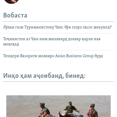
Вобаста
Лӯлаи гази Туркманистону Чин: бӯи газро эҳсос мекунед?
Тоҷикистон аз Чин ним миллиард доллар қарзи нав
мехоҳад
Тендери Вазорати молияро Asian Business Group бурд
Инҳо ҳам аҷоибанд, бинед: