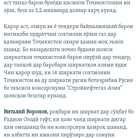
аст танҳо барои бунёди қисмати Тоҷикистонии ин
лӯла, беш аз 3,2 миллиард доллар харҷ кунад.
Қарор аст, озмун ва ё тендери байналмилалӣ барои
интихоби пудратчии сохтмони лӯлаи газ дар
қаламрави Тоҷикистон охири ҳамин моҳ эълон
шавад. Бо назардошти ночиз будани шонси
ширкатҳои тоҷикистонӣ барои пирӯзӣ дар тендер,
дар танҳоӣ дар баробари ширкатҳои азими худи
Чин қарор шуд, ки 14 ширкати сохтмонии
Тоҷикистон ва ду ширкати русии ботаҷрибаи Русия
бо таъсиси консорсиуми “Стройнефтегаз-Азия”
шонсҳои бештар кунанд.
Виталий Воронов,
роҳбари ин ширкат дар сӯҳбат бо
Радиои Озодӣ гуфт, ки ҳоло чанд ширкати дигар
ҳам омодаанд ба ин консорсиум ҳамроҳ шаванд,
ки албатта ин имкони пирӯзиро дар озмуни