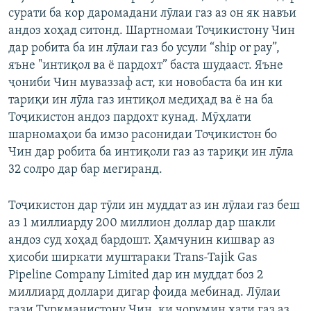
сурати ба кор даромадани лӯлаи газ аз он як навъи
андоз хоҳад ситонд. Шартномаи Тоҷикистону Чин
дар робита ба ин лӯлаи газ бо усули “ship or pay”,
яъне "интиқол ва ё пардохт” баста шудааст. Яъне
ҷониби Чин муваззаф аст, ки новобаста ба ин ки
тариқи ин лӯла газ интиқол медиҳад ва ё на ба
Тоҷикистон андоз пардохт кунад. Мӯҳлати
шарномаҳои ба имзо расонидаи Тоҷикистон бо
Чин дар робита ба интиқоли газ аз тариқи ин лӯла
32 солро дар бар мегиранд.
Тоҷикистон дар тӯли ин муддат аз ин лӯлаи газ беш
аз 1 миллиарду 200 миллион доллар дар шакли
андоз суд хоҳад бардошт. Ҳамчунин кишвар аз
ҳисоби ширкати муштараки Trans-Tajik Gas
Pipeline Company Limited дар ин муддат боз 2
миллиард доллари дигар фоида мебинад. Лӯлаи
гази Туркманистону Чин, ки чорумин хати газ аз