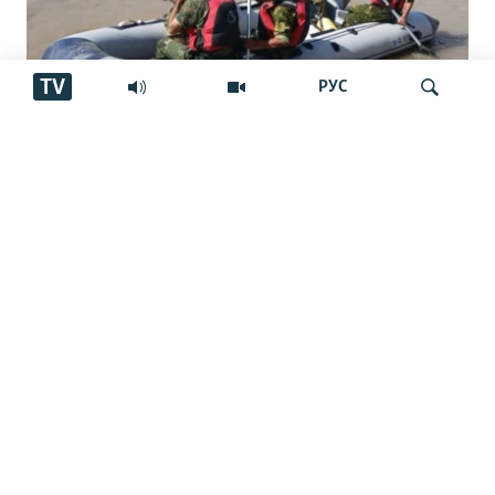
TV
РУС
Ҷасади як ҷавонро баъди ҳашт рӯз аз
Ҷустуҷӯ
дарёи Кофарниҳон ёфтаанд