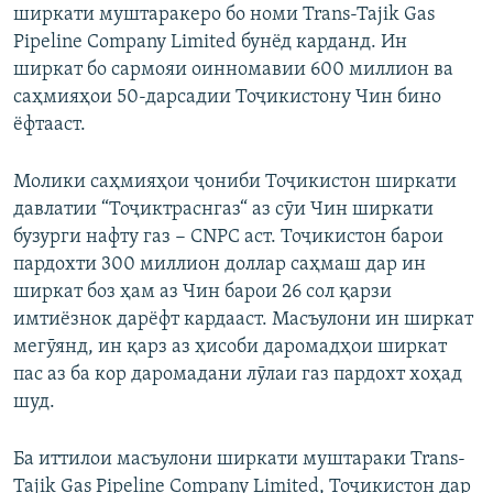
ширкати муштаракеро бо номи Trans-Tajik Gas
Pipeline Company Limited бунёд карданд. Ин
ширкат бо сармояи оинномавии 600 миллион ва
саҳмияҳои 50-дарсадии Тоҷикистону Чин бино
ёфтааст.
Молики саҳмияҳои ҷониби Тоҷикистон ширкати
давлатии “Тоҷиктраснгаз“ аз сӯи Чин ширкати
бузурги нафту газ − CNPC аст. Тоҷикистон барои
пардохти 300 миллион доллар саҳмаш дар ин
ширкат боз ҳам аз Чин барои 26 сол қарзи
имтиёзнок дарёфт кардааст. Масъулони ин ширкат
мегӯянд, ин қарз аз ҳисоби даромадҳои ширкат
пас аз ба кор даромадани лӯлаи газ пардохт хоҳад
шуд.
Ба иттилои масъулони ширкати муштараки Trans-
Tajik Gas Pipeline Company Limited, Тоҷикистон дар