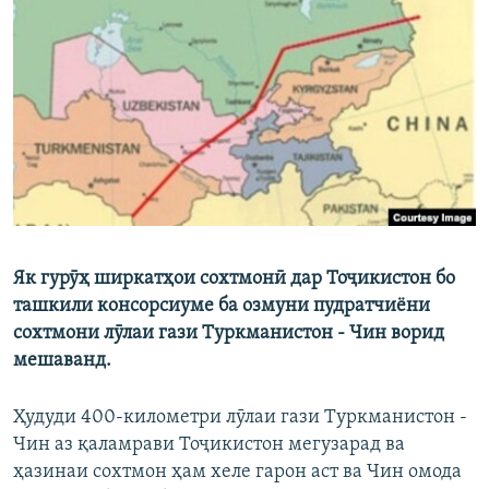
ГУЗОРИШҲОИ РАДИОӢ
Русский
ПАЙГИРӢ КУНЕД
Ҳамаи сомонаҳои RFE/RL
Як гурӯҳ ширкатҳои сохтмонӣ дар Тоҷикистон бо
ташкили консорсиуме ба озмуни пудратчиёни
сохтмони лӯлаи гази Туркманистон - Чин ворид
мешаванд.
Ҳудуди 400-километри лӯлаи гази Туркманистон -
Чин аз қаламрави Тоҷикистон мегузарад ва
ҳазинаи сохтмон ҳам хеле гарон аст ва Чин омода