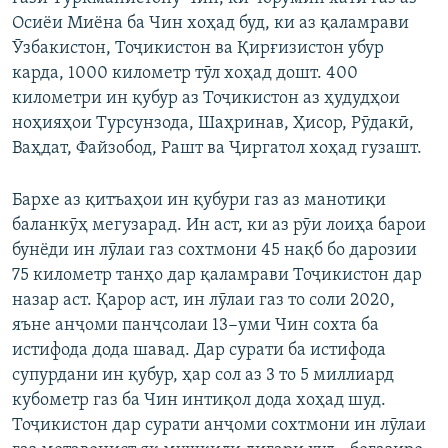
Осиёи Миёна ба Чин хоҳад буд, ки аз қаламрави
Ӯзбакистон, Тоҷикистон ва Қирғизистон убур
карда, 1000 километр тӯл хоҳад дошт. 400
километри ин қубур аз Тоҷикистон аз ҳудудҳои
ноҳияҳои Турсунзода, Шаҳринав, Ҳисор, Рӯдакӣ,
Ваҳдат, Файзобод, Рашт ва Ҷиргатол хоҳад гузашт.
Бархе аз қитъаҳои ин қубури газ аз манотиқи
баланкӯҳ мегузарад. Ин аст, ки аз рӯи лоиҳа барои
бунёди ин лӯлаи газ сохтмони 45 нақб бо дарозии
75 километр танҳо дар қаламрави Тоҷикистон дар
назар аст. Қарор аст, ин лӯлаи газ то соли 2020,
яъне анҷоми панҷсолаи 13−уми Чин сохта ба
истифода дода шавад. Дар сурати ба истифода
супурдани ин қубур, ҳар сол аз 3 то 5 миллиард
кубометр газ ба Чин интиқол дода хоҳад шуд.
Тоҷикистон дар сурати анҷоми сохтмони ин лӯлаи