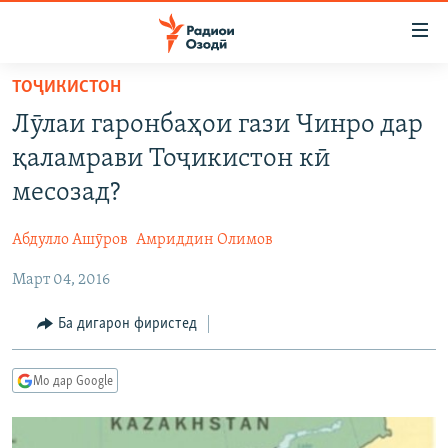
Пайвандҳои
дастрасӣ
Ҷаҳиш
ТОҶИКИСТОН
ба
ГӮШАҲО
Лӯлаи гаронбаҳои гази Чинро дар
мояи
ГАПИ ОЗОД
СИЁСАТ
аслӣ
қаламрави Тоҷикистон кӣ
РӮЗГОРИ МУҲОҶИР
Ҷаҳиш
ИҚТИСОД
месозад?
ба
САЛОМ, ХОҲАР
ҶОМЕА
феҳристи
Абдулло Ашӯров
Амриддин Олимов
ТАҲҚИҚОТ
ҚАЗИЯИ "КРОКУС"
аслӣ
Ҷаҳиш
Март 04, 2016
ҶАНГ ДАР УКРАИНА
ОСИЁИ МАРКАЗӢ
ба
НАЗАРИ МАРДУМ
ФАРҲАНГ
Ба дигарон фиристед
ҷустор
ЧАНДРАСОНАӢ
МЕҲМОНИ ОЗОДӢ
БЛОГИСТОН
Мо дар Google
РӮЙХАТҲО
ВАРЗИШ
ОЗОДӢ ОНЛАЙН
ВИДЕО
КИТОБҲОИ ОЗОДӢ
НИГОРИСТОН