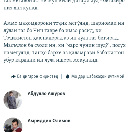
газ метавонист як мушкили дигари худ - бегазиро
низ ҳал кунад.
Аммо мақомдорони тоҷик мегӯянд, шарномаи ин
лӯлаи газ бо Чин тавре ба имзо расид, ки
Тоҷикистон ҳақ надорад аз ин лӯла газ бигирад.
Масъулон ба суоли ин, ки "чаро чунин шуд?", посух
намегӯянд. Танҳо бархе аз қаламрави Ӯзбакистон
убур кардани ин лӯла ишора мекунанд.
Ба дигарон фиристед
Мо дар шабакаҳои иҷтимоӣ
Абдулло Ашӯров
Амриддин Олимов