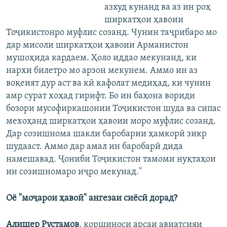
азхуд кунанд ва аз ин роҳ
ширкатҳои ҳавоии
Тоҷикистонро муфлис созанд. Чунин таҷрибаро мо
дар мисоли ширкатҳои ҳавоии Арманистон
мушоҳида кардаем. Ҳоло иддао мекунанд, ки
нархи билетро мо арзон мекунем. Аммо ин аз
воқеият дур аст ва кӣ кафолат медиҳад, ки чунин
амр сурат хоҳад гирифт. Бо ин баҳона вориди
бозори мусофиркашонии Тоҷикистон шуда ва сипас
мехоҳанд ширкатҳои ҳавоии моро муфлис созанд.
Дар созишнома шакли баробарии ҳамкорӣ зикр
шудааст. Аммо дар амал ин баробарӣ дида
намешавад. Ҷониби Тоҷикистон тамоми нуқтаҳои
ин созишномаро иҷро мекунад."
Оё "моҷарои ҳавоӣ" ангезаи сиёсӣ дорад?
Алишер Рустамов
, коршиноси арсаи авиатсияи