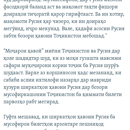
фасодкорӣ баланд аст ва мақомот таҳти фишори
доираҳои тиҷоратӣ қарор гирифтааст. Ба ин хотир,
мақомоти Русия ҳар чизеро, ки ин доираҳо
мегӯянд, иҷро мекунад. Вале, ҳадафи асосии Русия
забти бозори ҳавоии Тоҷикистон мебошад."
“Моҷарои ҳавоӣ” миёни Тоҷикистон ва Русия дар
ҳоле шадидтар шуд, ки аз моҳи гузашта мавсими
сафари муҳоҷирони кории тоҷик ба Русия шурӯъ
шудааст. Бархе аз коршиносон ҳадс мезананд, ки
сабаби аслии ихтилофи назарҳо дар мавриди
ҳузури ширкатҳои ҳавоии Русия дар бозори
мусофиркашонии Тоҷикистон ба қиммати билети
парвозҳо рабт мегирад.
Гуфта мешавад, ки ширкатҳои ҳавоии Русия ба
мусофирон билетҳои арзонтаре пешниҳод