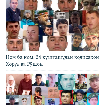
Ном ба ном. 34 кушташудаи ҳодисаҳои
Хоруғ ва Рӯшон