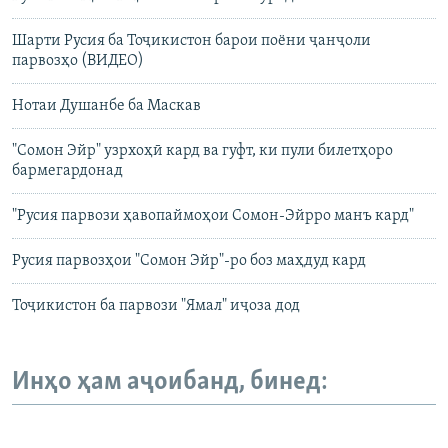
Шарти Русия ба Тоҷикистон барои поёни ҷанҷоли
парвозҳо (ВИДЕО)
Нотаи Душанбе ба Маскав
"Сомон Эйр" узрхоҳӣ кард ва гуфт, ки пули билетҳоро
бармегардонад
"Русия парвози ҳавопаймоҳои Сомон-Эйрро манъ кард"
Русия парвозҳои "Сомон Эйр"-ро боз маҳдуд кард
Тоҷикистон ба парвози "Ямал" иҷоза дод
Инҳо ҳам аҷоибанд, бинед: