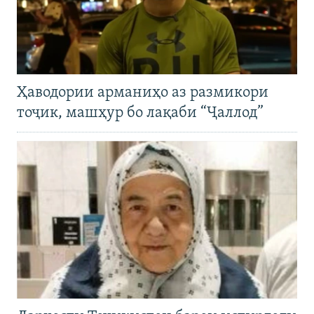
Ҳаводории арманиҳо аз размикори
тоҷик, машҳур бо лақаби “Ҷаллод”