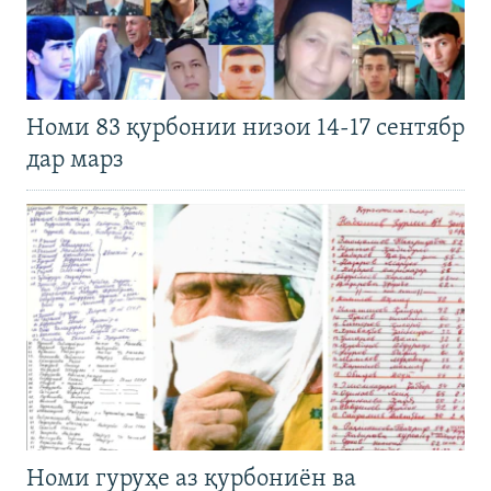
Номи 83 қурбонии низои 14-17 сентябр
дар марз
Номи гуруҳе аз қурбониён ва