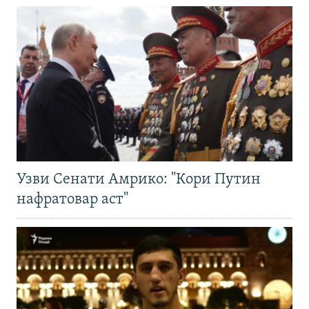
Узви Сенати Амрико: "Кори Путин
нафратовар аст"