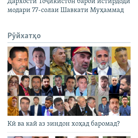
Дархости Тоҷикистон барои истирдоди
модари 77-солаи Шавкати Муҳаммад
Рӯйхатҳо
Кӣ ва кай аз зиндон хоҳад баромад?