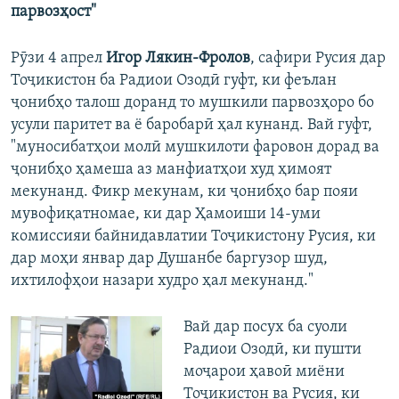
парвозҳост"
Рӯзи 4 апрел
Игор Лякин-Фролов
, сафири Русия дар
Тоҷикистон ба Радиои Озодӣ гуфт, ки феълан
ҷонибҳо талош доранд то мушкили парвозҳоро бо
усули паритет ва ё баробарӣ ҳал кунанд. Вай гуфт,
"муносибатҳои молӣ мушкилоти фаровон дорад ва
ҷонибҳо ҳамеша аз манфиатҳои худ ҳимоят
мекунанд. Фикр мекунам, ки ҷонибҳо бар пояи
мувофиқатномае, ки дар Ҳамоиши 14-уми
комиссияи байнидавлатии Тоҷикистону Русия, ки
дар моҳи январ дар Душанбе баргузор шуд,
ихтилофҳои назари худро ҳал мекунанд."
Вай дар посух ба суоли
Радиои Озодӣ, ки пушти
моҷарои ҳавоӣ миёни
Тоҷикистон ва Русия, ки