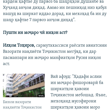
кардем ҳафтае ду парвоз ба шаҳрҳҳои Душанбе ва
Хуҷанд анҷом диҳад. Аммо ин пешниҳод низ қабул
нашуд ва ширкат иддао дорад, ки мехоҳад ба ин ду
шаҳр ҳафтае 7 парвоз анҷом диҳад”.
Пушти ин моҷаро чӣ ниҳон аст?
Илҳом Тоҳиров,
сармутахассиси раёсати авиатсияи
Вазорати нақлиёти Тоҷикистон мегӯяд, ки дар
пасманзари ин моҷаро манфиатҳои Русия ниҳон
аст.
Вай афзуд: "Ҳадафи аслии
ин моҷаро фишороварӣ ба
ширкатҳои ҳавоии
Тоҷикистон мебошад. Яъне,
мехоҳанд мусофирони
Бинои вазорати
ширкатҳои ҳавоии моро
нақлиёти Тоҷикистон