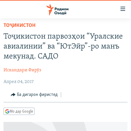
Пайвандҳои
дастрасӣ
Ҷаҳиш
ТОҶИКИСТОН
ба
ГӮШАҲО
Тоҷикистон парвозҳои “Уралские
мояи
ГАПИ ОЗОД
СИЁСАТ
аслӣ
авиалинии” ва “ЮтЭйр”-ро манъ
РӮЗГОРИ МУҲОҶИР
Ҷаҳиш
ИҚТИСОД
мекунад. САДО
ба
САЛОМ, ХОҲАР
ҶОМЕА
феҳристи
Искандари Фирӯз
ТАҲҚИҚОТ
ҚАЗИЯИ "КРОКУС"
аслӣ
Ҷаҳиш
Апрел 04, 2017
ҶАНГ ДАР УКРАИНА
ОСИЁИ МАРКАЗӢ
ба
НАЗАРИ МАРДУМ
ФАРҲАНГ
Ба дигарон фиристед
ҷустор
ЧАНДРАСОНАӢ
МЕҲМОНИ ОЗОДӢ
БЛОГИСТОН
Мо дар Google
РӮЙХАТҲО
ВАРЗИШ
ОЗОДӢ ОНЛАЙН
ВИДЕО
КИТОБҲОИ ОЗОДӢ
НИГОРИСТОН