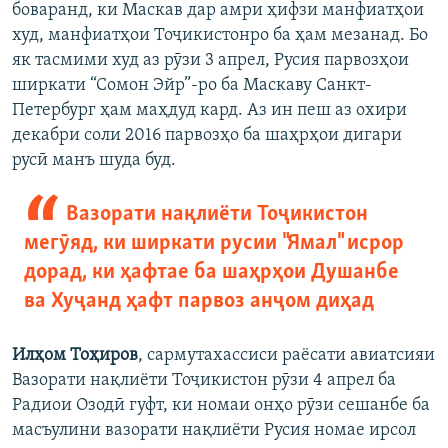
боваранд, ки Маскав дар амри ҳифзи манфиатҳои
худ, манфиатҳои Тоҷикистонро ба ҳам мезанад. Бо
як тасмими худ аз рӯзи 3 апрел, Русия парвозҳои
ширкати “Сомон Эйр”-ро ба Маскаву Санкт-
Петербург ҳам маҳдуд кард. Аз ин пеш аз охири
декабри соли 2016 парвозҳо ба шаҳрҳои дигари
русӣ манъ шуда буд.
Вазорати нақлиёти Тоҷикистон
мегӯяд, ки ширкати русии "Ямал" исрор
дорад, ки ҳафтае ба шаҳрҳои Душанбе
ва Хуҷанд ҳафт парвоз анҷом диҳад
Илҳом Тоҳиров
, сармутахассиси раёсати авиатсияи
Вазорати нақлиёти Тоҷикистон рӯзи 4 апрел ба
Радиои Озодӣ гуфт, ки номаи онҳо рӯзи сешанбе ба
масъулини вазорати нақлиёти Русия номае ирсол