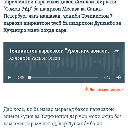
апрел манъи парвозҳои ҳавопаймоҳои ширкати
“Сомон Эйр” ба шаҳрҳои Москва ва Санкт-
Петербург лағв нашавад, ҷониби Тоҷикистон 7
парвози ширкатҳои русӣ ба шаҳрҳҳои Душанбе ва
Хуҷандро манъ хоҳад кард.
Тоҷикистон парвозҳои “Уралские авиалинии” ва “Ютейр”-ро манъ мекунад
Аз ҷониби
Радиои Озодӣ
Феълан кор намекунад
0:00
4:41
Линки мустақим
Дар ҳоле, ки ба назар мерасад баҳси парвозҳои
миёни Русия ва Тоҷикистон дар чор моҳи охир боз
ҳам амиқтар мешавад, дар Душанбе ба ин