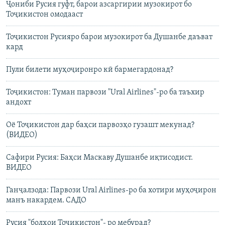
Ҷониби Русия гуфт, барои азсаргирии музокирот бо
Тоҷикистон омодааст
Тоҷикистон Русияро барои музокирот ба Душанбе даъват
кард
Пули билети муҳоҷиронро кӣ бармегардонад?
Тоҷикистон: Туман парвози "Ural Airlines"-ро ба таъхир
андохт
Оё Тоҷикистон дар баҳси парвозҳо гузашт мекунад?
(ВИДЕО)
Сафири Русия: Баҳси Маскаву Душанбе иқтисодист.
ВИДЕО
Ганҷалзода: Парвози Ural Airlines-ро ба хотири муҳоҷирон
манъ накардем. САДО
Русия "болҳои Тоҷикистон"- ро мебурад?