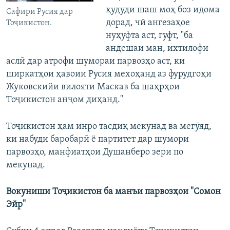
ҳудуди шаш моҳ боз идома
Сафири Русия дар
дорад, чӣ ангезаҳое
Тоҷикистон.
нуҳуфта аст, гуфт, "ба
андешаи ман, ихтилофи
аслӣ дар атрофи шумораи парвозҳо аст, ки
ширкатҳои ҳавоии Русия мехоҳанд аз фурудгоҳи
Жуковскийи вилояти Маскав ба шаҳрҳои
Тоҷикистон анҷом диҳанд."
Тоҷикистон ҳам инро тасдиқ мекунад ва мегӯяд,
ки набуди баробарӣ ё партитет дар шумори
парвозҳо, манфиатҳои Душанберо зери по
мекунад.
Вокуниши Тоҷикистон ба манъи парвозҳои "Сомон
Эйр"