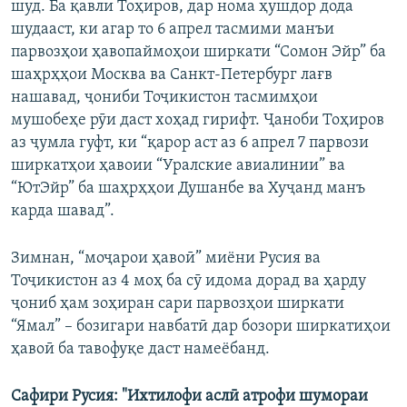
шуд. Ба қавли Тоҳиров, дар нома ҳушдор дода
шудааст, ки агар то 6 апрел тасмими манъи
парвозҳои ҳавопаймоҳои ширкати “Сомон Эйр” ба
шаҳрҳҳои Москва ва Санкт-Петербург лағв
нашавад, ҷониби Тоҷикистон тасмимҳои
мушобеҳе рӯи даст хоҳад гирифт. Ҷаноби Тоҳиров
аз ҷумла гуфт, ки “қарор аст аз 6 апрел 7 парвози
ширкатҳои ҳавоии “Уралские авиалинии” ва
“ЮтЭйр” ба шаҳрҳҳои Душанбе ва Хуҷанд манъ
карда шавад”.
Зимнан, “моҷарои ҳавоӣ” миёни Русия ва
Тоҷикистон аз 4 моҳ ба сӯ идома дорад ва ҳарду
ҷониб ҳам зоҳиран сари парвозҳои ширкати
“Ямал” – бозигари навбатӣ дар бозори ширкатиҳои
ҳавоӣ ба тавофуқе даст намеёбанд.
Сафири Русия: "Ихтилофи аслӣ атрофи шумораи