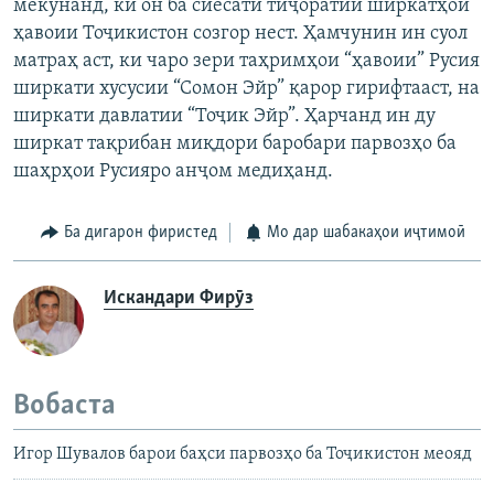
мекунанд, ки он ба сиёсати тиҷоратии ширкатҳои
ҳавоии Тоҷикистон созгор нест. Ҳамчунин ин суол
матраҳ аст, ки чаро зери таҳримҳои “ҳавоии” Русия
ширкати хусусии “Сомон Эйр” қарор гирифтааст, на
ширкати давлатии “Тоҷик Эйр”. Ҳарчанд ин ду
ширкат тақрибан миқдори баробари парвозҳо ба
шаҳрҳои Русияро анҷом медиҳанд.
Ба дигарон фиристед
Мо дар шабакаҳои иҷтимоӣ
Искандари Фирӯз
Вобаста
Игор Шувалов барои баҳси парвозҳо ба Тоҷикистон меояд