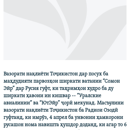
ГУЗОРИШҲОИ РАДИОӢ
Русский
ПАЙГИРӢ КУНЕД
Ҳамаи сомонаҳои RFE/RL
Вазорати нақлиёти Тоҷикистон дар посух ба
маҳдудияти парвозҳои ширкати ватании “Сомон
Эйр” дар Русия гуфт, ки таҳримҳои худро ба ду
ширкати ҳавоии ин кишвар -- “Уралские
авиалинии” ва “ЮтЭйр” ҷорӣ мекунад. Масъулини
вазорати нақлиёти Тоҷикистон ба Радиои Озодӣ
гуфтанд, ки имрӯз, 4 апрел ба унвонии ҳамкорони
русашон нома навишта ҳушдор доданд, ки агар то 6