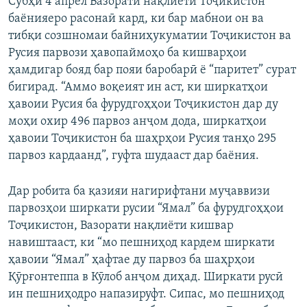
Субҳи 4 апрел Вазорати нақлиёти Тоҷикистон
баёнияеро расонаӣ кард, ки бар мабнои он ва
тибқи созшномаи байниҳукуматии Тоҷикистон ва
Русия парвози ҳавопаймоҳо ба кишварҳои
ҳамдигар бояд бар пояи баробарӣ ё “паритет” сурат
бигирад. “Аммо воқеият ин аст, ки ширкатҳои
ҳавоии Русия ба фурудгоҳҳои Тоҷикистон дар ду
моҳи охир 496 парвоз анҷом дода, ширкатҳои
ҳавоии Тоҷикистон ба шаҳрҳои Русия танҳо 295
парвоз кардаанд”, гуфта шудааст дар баёния.
Дар робита ба қазияи нагирифтани муҷаввизи
парвозҳои ширкати русии “Ямал” ба фурудгоҳҳои
Тоҷикистон, Вазорати нақлиёти кишвар
навиштааст, ки “мо пешниҳод кардем ширкати
ҳавоии “Ямал” ҳафтае ду парвоз ба шаҳрҳои
Қӯрғонтеппа в Кӯлоб анҷом диҳад. Ширкати русӣ
ин пешниҳодро напазируфт. Сипас, мо пешниҳод