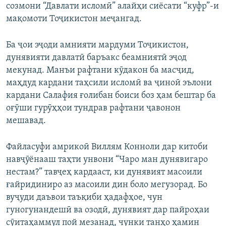
созмони “Давлати исломӣ” алайҳи сиёсати “куфр”-и
мақомоти Тоҷикистон меҷангад.
Ба ҷои эҷоди амнияти мардуми Тоҷикистон,
дунявияти давлатӣ баръакс беамниятӣ эҷод
мекунад. Манъи рафтани кӯдакон ба масҷид,
маҳдуд кардани таҳсили исломӣ ва ҷиноӣ эълони
кардани Салафия ғолибан боиси боз ҳам бештар ба
оғӯши гурӯҳҳои тундрав рафтани ҷавонон
мешавад.
Файласуфи амрикоӣ Виллям Конноли дар китоби
навҷӯёнааш таҳти унвони “Чаро ман дунявигаро
нестам?” тавҷеҳ кардааст, ки дунявият масоили
ғайридиниро аз масоили дин боло мегузорад. Бо
вуҷуди даъвои таъқиби ҳадафҳое, чун
гуногунандешӣ ва озодӣ, дунявият дар пайроҳаи
сӯитаҳаммул пой мезанад, чунки танҳо ҳамин