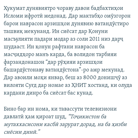
Ҳукумат дунявиятро чораву давои бадбахтиҳои
Исломи ифротӣ медонад. Дар мактабҳо омӯзгорон
барои наврасон арзишҳои дунявию ватандӯстиро
ташвиқ мекунанд. Ин сиёсат дар Қонуни
масъулияти падари модар аз соли 2011 низ дарҷ
шудааст. Ин қонун рафтани наврасон ба
масҷидҳоро манъ карда, ба волидон тарбияи
фарзандонашон “дар рӯҳияи арзишҳои
башардӯстонаву ватандӯстона”-ро амр мекунад.
Дар авоили моҳи январ, беш аз 8000 донишҷӯ аз
вилояти Суғд дар номае аз ҲНИТ хостанд, ки олуда
кардани динро ба сиёсат бас кунад.
Бино бар ин нома, ки тавассути телевизиони
давлатӣ ҳам қироат шуд,
“Тоҷикистон ба
мутаххасисони касбӣ зарурат дорад, на ба ҳизби
сиёсии динӣ.”