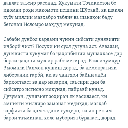
давлат таъсир расонад. Ҳукумати Тоҷикистон бо
идомаи роҳи мақомоти пешини Шӯравӣ, як шакли
хубу миллии мазҳабро таблиғ ва шаклҳои баду
бегонаи Исломро маҳдуд мекунад.
Сабаби дунбол кардани чунин сиёсати дунявияти
иҷборӣ чист? Посухи ин суол дугуна аст. Аввалан,
дунявияти ҳукумат ба ҷаҳонбинии мушаххасе дар
бораи ҷаҳони муосир рабт мегирад. Раисиҷумҳур
Эмомалӣ Раҳмон кӯшиш дорад, ба демократияи
либералии ғарбӣ, ки аз ҷангҳои байни адён
бархостааст ва дар назария, таъсири дин ба
сиёсатро истисно мекунад, пайравӣ кунад.
Дувуман, дунявият зоҳиран як василаест, ки
амнияти миллиро замонат медиҳад; мазҳаб
зарфияти ба ҳам задани сулҳеро, ки ин режим
барои таъминаш хеле мубориза бурдааст, дорад.