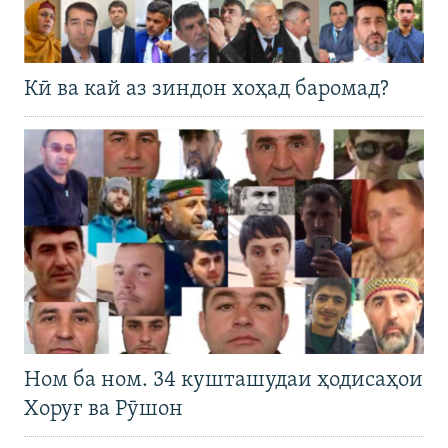
Кӣ ва кай аз зиндон хоҳад баромад?
Ном ба ном. 34 кушташудаи ҳодисаҳои
Хоруғ ва Рӯшон