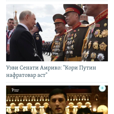
Узви Сенати Амрико: "Кори Путин
нафратовар аст"