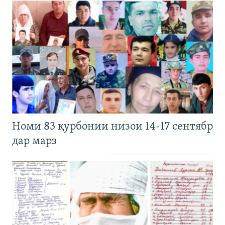
Номи 83 қурбонии низои 14-17 сентябр
дар марз