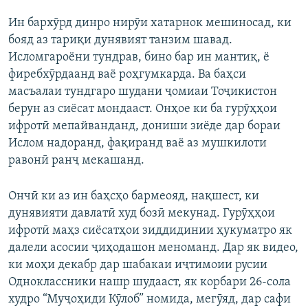
Ин бархӯрд динро нирӯи хатарнок мешиносад, ки
бояд аз тариқи дунявият танзим шавад.
Исломгароёни тундрав, бино бар ин мантиқ, ё
фиребхӯрдаанд ваё роҳгумкарда. Ва баҳси
масъалаи тундгаро шудани ҷомиаи Тоҷикистон
берун аз сиёсат мондааст. Онҳое ки ба гурӯҳҳои
ифротӣ мепайванданд, дониши зиёде дар бораи
Ислом надоранд, фақиранд ваё аз мушкилоти
равонӣ ранҷ мекашанд.
Ончӣ ки аз ин баҳсҳо бармеояд, нақшест, ки
дунявияти давлатӣ худ бозӣ мекунад. Гурӯҳҳои
ифротӣ маҳз сиёсатҳои зиддидинии ҳукуматро як
далели асосии ҷиҳодашон меноманд. Дар як видео,
ки моҳи декабр дар шабакаи иҷтимоии русии
Одноклассники нашр шудааст, як корбари 26-сола
худро “Муҷоҳиди Кӯлоб” номида, мегӯяд, дар сафи