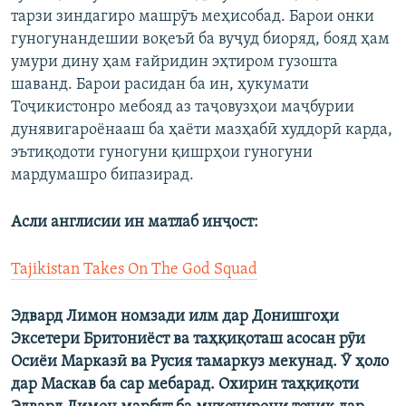
тарзи зиндагиро машрӯъ меҳисобад. Барои онки
гуногунандешии воқеъӣ ба вуҷуд биоряд, бояд ҳам
умури дину ҳам ғайридин эҳтиром гузошта
шаванд. Барои расидан ба ин, ҳукумати
Тоҷикистонро мебояд аз таҷовузҳои маҷбурии
дунявигароёнааш ба ҳаёти мазҳабӣ худдорӣ карда,
эътиқодоти гуногуни қишрҳои гуногуни
мардумашро бипазирад.
Асли англисии ин матлаб инҷост:
Tajikistan Takes On The God Squad
Эдвард Лимон номзади илм дар Донишгоҳи
Эксетери Бритониёст ва таҳқиқоташ асосан рӯи
Осиёи Марказӣ ва Русия тамаркуз мекунад. Ӯ ҳоло
дар Маскав ба сар мебарад. Охирин таҳқиқоти