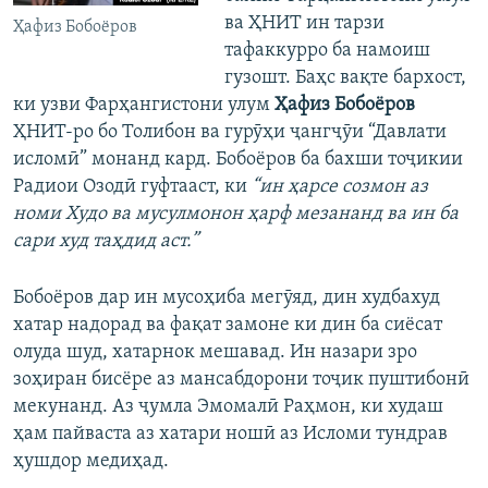
ва ҲНИТ ин тарзи
Ҳафиз Бобоёров
тафаккурро ба намоиш
гузошт. Баҳс вақте бархост,
ки узви Фарҳангистони улум
Ҳафиз Бобоёров
ҲНИТ-ро бо Толибон ва гурӯҳи ҷангҷӯи “Давлати
исломӣ” монанд кард. Бобоёров ба бахши тоҷикии
Радиои Озодӣ гуфтааст, ки
“ин ҳарсе созмон аз
номи Худо ва мусулмонон ҳарф мезананд ва ин ба
сари худ таҳдид аст.”
Бобоёров дар ин мусоҳиба мегӯяд, дин худбахуд
хатар надорад ва фақат замоне ки дин ба сиёсат
олуда шуд, хатарнок мешавад. Ин назари зро
зоҳиран бисёре аз мансабдорони тоҷик пуштибонӣ
мекунанд. Аз ҷумла Эмомалӣ Раҳмон, ки худаш
ҳам пайваста аз хатари ношӣ аз Исломи тундрав
ҳушдор медиҳад.