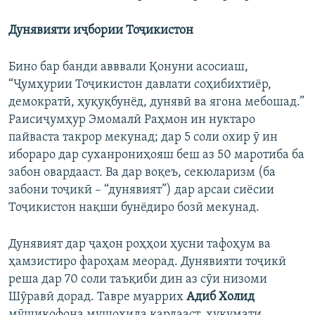
Дунявияти иҷбории Тоҷикистон
Бино бар банди авввали Қонуни асосиаш,
“Ҷумҳурии Тоҷикистон давлати соҳибихтиёр,
демократӣ, ҳуқуқбунёд, дунявӣ ва ягона мебошад.”
Раисиҷумҳур Эмомалӣ Раҳмон ин нуктаро
пайваста такрор мекунад; дар 5 соли охир ӯ ин
ибораро дар суханрониҳояш беш аз 50 маротиба ба
забон овардааст. Ва дар воқеъ, секюларизм (ба
забони тоҷикӣ – “дунявият”) дар арсаи сиёсии
Тоҷикистон нақши бунёдиро бозӣ мекунад.
Дунявият дар ҷаҳон роҳҳои ҳусни тафоҳум ва
ҳамзистиро фароҳам меорад. Дунявияти тоҷикӣ
реша дар 70 соли таъқиби дин аз сӯи низоми
Шӯравӣ дорад. Тавре муаррих
Адиб Холид
мӯшикофона мушоҳида кардааст, ҳукумати