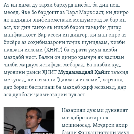
Аз ин ҳама ду тарзи бархӯрд нисбат ба дин пеш
меояд. Яке бо бардошт аз Карл Маркс аст, ки динро
як падидаи эпифеноменалӣ мешуморад ва бар ин
аст, ки дин танҳо як ниқоб барои таъқиби дигар
манфиатҳост. Бар асоси ин дидгор, ки ман онро аз
бисёре аз соҳибназарони тоҷик шунидаам, ҳизби
наҳзати исломӣ (ҲНИТ) ба сурати умум ҳизби
мазҳабӣ нест. Балки он динро ҳамчун як василаи
ҷалби мардум истифода мебарад. Ба навбаи худ,
муовини раиси ҲНИТ
Муҳаммадалӣ Ҳайит
таъкид
мекунад, ки созмони “Давлати исломӣ”, ҳарчанд
дар бораи бастагиаш ба мазҳаб ҳарф мезанад, дар
асл дунболи ҷаамъоварии пул аст.
Назарияи дуюми дунявият
мазҳабро хатарнок
мешиносад. Моҷарои ахир
байни Фарҳангистони умул