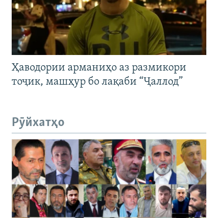
Ҳаводории арманиҳо аз размикори
тоҷик, машҳур бо лақаби “Ҷаллод”
Рӯйхатҳо