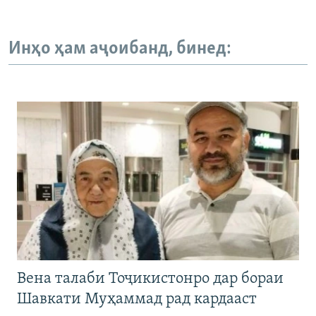
Инҳо ҳам аҷоибанд, бинед:
Вена талаби Тоҷикистонро дар бораи
Шавкати Муҳаммад рад кардааст