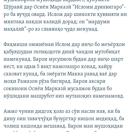
Шӯравӣ дар Осиёи Марказӣ “Исломи дуянвигаро”-
ро ба вуҷуд овард. Ислом дар шинохти ҳуввияти ин
минтақа нақши калидӣ дорад; он “мардуми
маҳаллӣ”-ро аз славянҳо ҷудо мекунад.
Фаҳмиши оммиёнаи Ислом дар инҷо бо меъёрҳои
қабулшудаи эътиқодоти динӣ чандон мутобиқат
намекунад. Барои мусулмон будан дар инҷо шарт
нест, ки одам 5 вақт намозашро хонад, хайру
саховат кунад, ба зиёрати Макка равад ваё дар
моҳи Рамазон рӯза бигирад. Барои аксари
сокинони Осиёи Марказӣ мусалмон будан бо
нӯшидани машрубот низ мутаноқиз наменамояд.
Аммо чунин дидгоҳ ҳоло аз сӯи насли нав, ки ба
дину оин таваҷҷӯҳи бузургтар нишон медиҳад, ба
чолиш кашонда мешавад. Барои ман мушоҳидаи