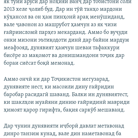
як тӯйи арӯсӣ дар ноҳияи Ванҷ дар тобистони соли
2013 хеле ҷолиб буд. Дар ин тӯй танҳо мардони
кӯҳансол ва он ҳам пинҳонӣ арақ менӯшиданд,
вале ҷавонон аз машрубот ҳамчун аз як чизи
ғайриисломӣ парҳез мекарданд. Аммо бо вуҷуди
онки мизони эътиқодоти динӣ дар байни мардум
меафзояд, дунявият ҳамчун шеваи тафаккури
бисёре аз мақомот ва донишмандони тоҷик дар
бораи сиёсат боқӣ мемонад.
Аммо ончӣ ки дар Тоҷикистон мегузарад,
дунявияте нест, ки масоили дину ғайридин
баробар расидагӣ шаванд. Балки ин дунявиятест,
ки шаклҳои муайяни динию ғайридинӣ мавриди
ҳимоят қарор гирифта, бақия саркӯб мешаванд.
Дар чунин дунявияти иҷборӣ давлат метавонад
динро танзим кунад, вале дин наметавонад ба