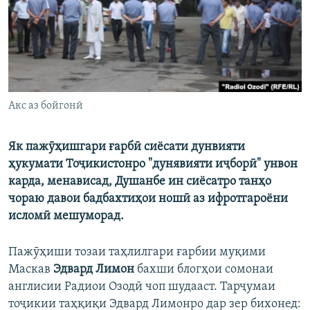
ГУЗОРИШҲОИ РАДИОӢ
Русский
ПАЙГИРӢ КУНЕД
Акс аз бойгонӣ
Як пажӯҳишгари ғарбӣ сиёсати дунвияти
Ҳамаи сомонаҳои RFE/RL
ҳукумати Тоҷикистонро "дунявияти иҷборӣ" унвон
карда, менависад, Душанбе ин сиёсатро танҳо
чораю давои бадбахтиҳои ношӣ аз ифротгароёни
исломӣ мешуморад.
Пажӯҳиши тозаи таҳлилгари ғарбии муқими
Маскав
Эдвард Лимон
бахши блогҳои сомонаи
англисии Радиои Озодӣ чоп шудааст. Тарҷумаи
тоҷикии таҳқиқи Эдвард Лимонро дар зер бихонед: