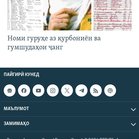
Номи гуруҳе аз қурбониён ва
гумшудаҳои ҷанг
ПАЙГИРӢ КУНЕД
МАЪЛУМОТ
ЗАМИМАҲО