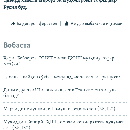
Эдвард Лимон марбут ба муҳоҷирони тоҷик дар
Русия буд.
Ба дигарон фиристед
Мо дар шабакаҳои иҷтимоӣ
Вобаста
Ҳафиз Бобоёров: "ҲНИТ мисли ДИИШ мулҳиду кофар
меҷӯяд"
Ҷаҳон аз кайҳон сӯҳбат мекунад, мо то ҳол - аз ришу сала
Динӣ ё дунявӣ? Низоми давлатии Тоҷикистон чӣ гуна
бошад?
Марзи дину дунявият. Намунаи Тоҷикистон (ВИДЕО)
Муҳиддин Кабирӣ: "ҲНИТ омодаи кор дар сатҳи ҳукумат
аст" (ВИДЕО)