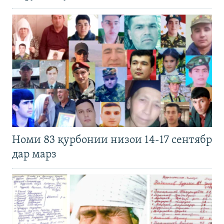
Номи 83 қурбонии низои 14-17 сентябр
дар марз