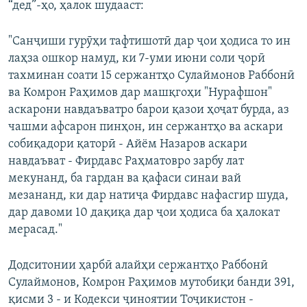
“дед”-ҳо, ҳалок шудааст:
"Санҷиши гурӯҳи тафтишотӣ дар ҷои ҳодиса то ин
лаҳза ошкор намуд, ки 7-уми июни соли ҷорӣ
тахминан соати 15 сержантҳо Сулаймонов Раббонӣ
ва Комрон Раҳимов дар машқгоҳи "Нурафшон"
аскарони навдаъватро барои қазои ҳоҷат бурда, аз
чашми афсарон пинҳон, ин сержантҳо ва аскари
собиқадори қаторӣ - Айём Назаров аскари
навдаъват - Фирдавс Раҳматовро зарбу лат
мекунанд, ба гардан ва қафаси синаи вай
мезананд, ки дар натиҷа Фирдавс нафасгир шуда,
дар давоми 10 дақиқа дар ҷои ҳодиса ба ҳалокат
мерасад."
Додситонии ҳарбӣ алайҳи сержантҳо Раббонӣ
Сулаймонов, Комрон Раҳимов мутобиқи банди 391,
қисми 3 - и Кодекси ҷиноятии Тоҷикистон -