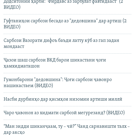
Додситонии ҳарбӣ: "Фирдавс аз зарбулат фавтидааст" (2
ВИДЕО)
Гуфтаниҳои сарбози бесадо аз "дедовшина" дар артиш (2
ВИДЕО)
Сарбози Вазорати дифоъ баъди латту кӯб аз гап задан
мондааст
Ҷазои шаш сарбози ВКД барои шикастани ҷоғи
ҳамхидматашон
Гумонбарони "дедовшина": Ҷоғи сарбози ҷавонро
нашикастаем (ВИДЕО)
Насби дурбинҳо дар қисмҳои низомии артиши миллӣ
Чаро ҷавонон аз хидмати сарбозӣ мегурезанд? (ВИДЕО)
“Ман зидди шиканҷаам, ту – чӣ?” Чанд сарнавишти талх –
дар аксҳо