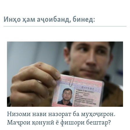
Инҳо ҳам аҷоибанд, бинед:
Низоми нави назорат ба муҳоҷирон.
Маҷрои қонунӣ ё фишори бештар?