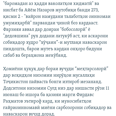
"баромадан аз ҳадди ваколатҳои хидматӣ" ва
нисбат ба Айём Назаров мутобиқи банди 273,
қисми 2 - "вайрон намудани талаботҳои оинномаи
умумиҳарбӣ" парвандаи ҷиноӣ боз кардааст.
Фарзияи аввал дар доираи "бобосолорӣ" ё
"дедовшина" рух додани латукӯб аст, ки аскарони
собиқадор худро “хӯҷаин”-и мутлақи наваскарон
пиндошта, барои мутеъ кардан онҳоро бидуни
сабаб ва бераҳмона мекӯбанд.
Ҳомиёни ҳуқуқ дар бораи вуҷуди “меҳтарсолорӣ”
дар воҳидҳои низомии нирӯҳои мусаллаҳи
Тоҷикистон пайваста бонги изтироб мезананд.
Додситони низомии Суғд низ дар нишасти рӯзи 11
июнаш бо ишора ба қазияи марги Фирдавс
Раҳматов эътироф кард, ки муносибатҳои
ғайриоинномавӣ миёни сарбозорони собиқадор ва
наваскарон вуҷуд дорад.