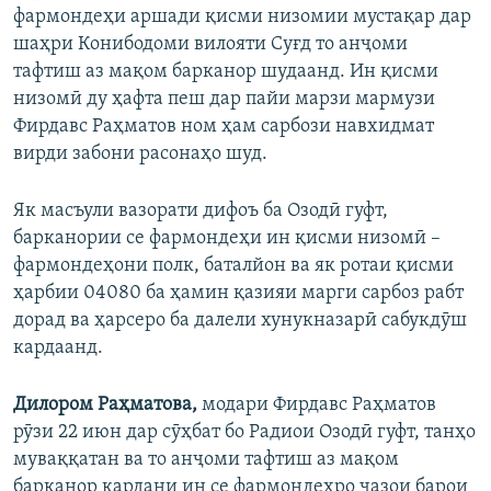
фармондеҳи аршади қисми низомии мустақар дар
шаҳри Конибодоми вилояти Суғд то анҷоми
тафтиш аз мақом барканор шудаанд. Ин қисми
низомӣ ду ҳафта пеш дар пайи марзи мармузи
Фирдавс Раҳматов ном ҳам сарбози навхидмат
вирди забони расонаҳо шуд.
Як масъули вазорати дифоъ ба Озодӣ гуфт,
барканории се фармондеҳи ин қисми низомӣ –
фармондеҳони полк, баталйон ва як ротаи қисми
ҳарбии 04080 ба ҳамин қазияи марги сарбоз рабт
дорад ва ҳарсеро ба далели хунукназарӣ сабукдӯш
кардаанд.
Дилором Раҳматова,
модари Фирдавс Раҳматов
рӯзи 22 июн дар сӯҳбат бо Радиои Озодӣ гуфт, танҳо
муваққатан ва то анҷоми тафтиш аз мақом
барканор кардани ин се фармондеҳро ҷазои барои