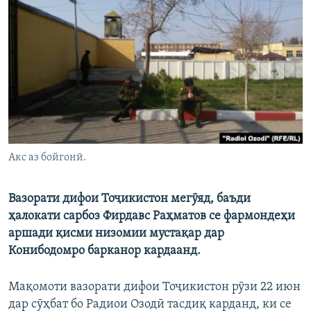
ГУЗОРИШҲОИ РАДИОӢ
Русский
ПАЙГИРӢ КУНЕД
Ҳамаи сомонаҳои RFE/RL
Акс аз бойгонӣ.
Вазорати дифои Тоҷикистон мегӯяд, баъди
ҳалокати сарбоз Фирдавс Раҳматов се фармондеҳи
аршади қисми низомии мустақар дар
Конибодомро барканор кардаанд.
Мақомоти вазорати дифои Тоҷикистон рӯзи 22 июн
дар сӯҳбат бо Радиои Озодӣ тасдиқ карданд, ки се