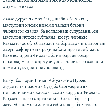
ҳамон қисми низомии воқеъ дар Конибодом
хидмат мекард.
Аммо дуруст як моҳ баъд, шаби 7 ба 8 июн,
масъулони қисми низомӣ ҷасади беҷони
Фирдавсро оварда, ба волидонаш супурданд. Ин
масъулон ибтидо гуфтаанд, ки гӯё Фирдавс
Раҳматовро офтоб задааст ва бар асари ин, забонаш
дарун рафтву пеши роҳи нафасашро гирифтааст.
Вале волидони Фирдавс ба ин фарзия бовар
накарда, марги мармузи ӯро аз тариқи созмонҳои
ҳомии ҳуқуқ расонаӣ карданд.
Ба дунбол, рӯзи 11 июн Абдулқодир Нуров,
додситони низомии Суғд бо баргузории як
нишасти вижаи хабарӣ тасдиқ кард, ки Фирдавс
Раҳматов на бо марги табиӣ, балки бар асари
латукӯби ҳамхидматони собиқадор, ба истилоҳ