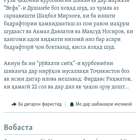
Рӯзи ҷаҳонии қурбониёни шиканҷа дар маркази
“Вефа”-и Душанбе боз хоҳад шуд, аз ҷумла аз
сарнавишти Шаҳбол Мирзоев, ки ба иллати
бадрафтории ҳамхидматаш аз пои равон маҳрум
шудааст ва Акмал Давлатов ва Мақсуд Носиров, ки
ҳангоми адои хидмати низомӣ низ бар асари
бадрафторӣ ҷон бохтаанд, қисса хоҳад шуд.
Акнун ба ин “рӯйхати сиёҳ”-и қурбониёни
шиканҷа дар нирӯҳои мусаллаҳи Тоҷикистон боз
як исми дигар илова мешавад: Фирдавс Раҳматов,
ки ҳамагӣ 22 сол ва дар дил як ҷаҳон орзу дошт...
Ба дигарон фиристед
Мо дар шабакаҳои иҷтимоӣ
Вобаста