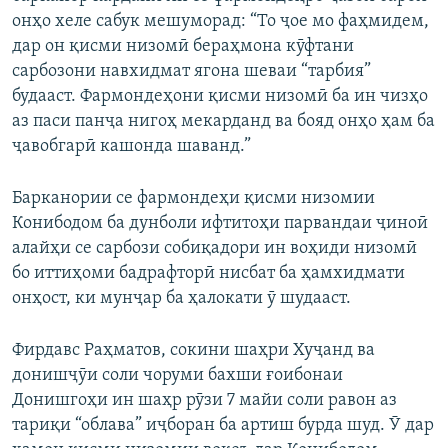
онҳо хеле сабук мешуморад: “То ҷое мо фаҳмидем,
дар он қисми низомӣ бераҳмона кӯфтани
сарбозони навхидмат ягона шеваи “тарбия”
будааст. Фармондеҳони қисми низомӣ ба ин чизҳо
аз паси панҷа нигоҳ мекарданд ва бояд онҳо ҳам ба
ҷавобгарӣ кашонда шаванд.”
Барканории се фармондеҳи қисми низомии
Конибодом ба дунболи ифтитоҳи парвандаи ҷиноӣ
алайҳи се сарбози собиқадори ин воҳиди низомӣ
бо иттиҳоми бадрафторӣ нисбат ба ҳамхидмати
онҳост, ки мунҷар ба ҳалокати ӯ шудааст.
Фирдавс Раҳматов, сокини шаҳри Хуҷанд ва
донишҷӯи соли чоруми бахши ғоибонаи
Донишгоҳи ин шаҳр рӯзи 7 майи соли равон аз
тариқи “облава” иҷборан ба артиш бурда шуд. Ӯ дар