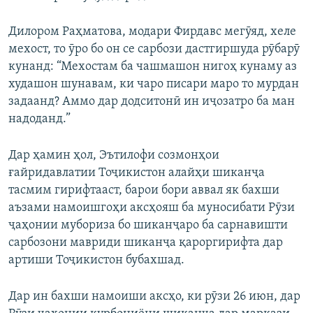
Дилором Раҳматова, модари Фирдавс мегӯяд, хеле
мехост, то ӯро бо он се сарбози дастгиршуда рӯбарӯ
кунанд: “Мехостам ба чашмашон нигоҳ кунаму аз
худашон шунавам, ки чаро писари маро то мурдан
задаанд? Аммо дар додситонӣ ин иҷозатро ба ман
надоданд.”
Дар ҳамин ҳол, Эътилофи созмонҳои
ғайридавлатии Тоҷикистон алайҳи шиканҷа
тасмим гирифтааст, барои бори аввал як бахши
аъзами намоишгоҳи аксҳояш ба муносибати Рӯзи
ҷаҳонии мубориза бо шиканҷаро ба сарнавишти
сарбозони мавриди шиканҷа қароргирифта дар
артиши Тоҷикистон бубахшад.
Дар ин бахши намоиши аксҳо, ки рӯзи 26 июн, дар