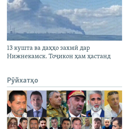
13 кушта ва даҳҳо захмӣ дар
Нижнекамск. Тоҷикон ҳам ҳастанд
Рӯйхатҳо