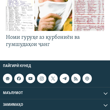
Номи гуруҳе аз қурбониён ва
гумшудаҳои ҷанг
ПАЙГИРӢ КУНЕД
МАЪЛУМОТ
ЗАМИМАҲО