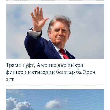
Трамп гуфт, Амрико дар фикри
фишори иқтисодии бештар ба Эрон
аст