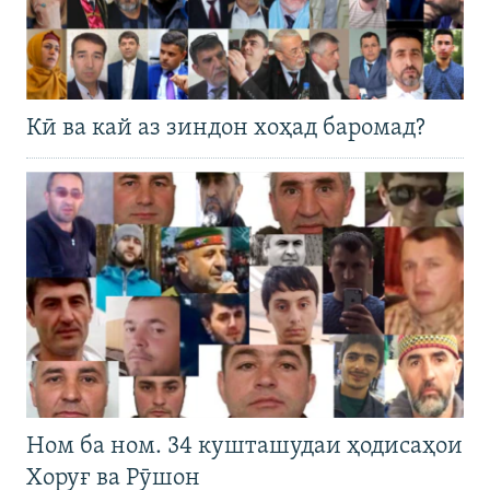
Кӣ ва кай аз зиндон хоҳад баромад?
Ном ба ном. 34 кушташудаи ҳодисаҳои
Хоруғ ва Рӯшон