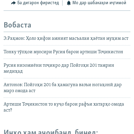
Ба дигарон фиристед
Мо дар шабакаҳои иҷтимоӣ
Вобаста
Э.Раҳмон: Ҳоло ҳифзи амният масъалаи ҳаётан муҳим аст
Тонку тӯпҳои муосири Русия барои артиши Тоҷикистон
Русия низомиёни тоҷикро дар Пойгоҳи 201 тамрин
медиҳад
Антонов: Пойгоҳи 201 ба ҳамагуна вазъи ногаҳонӣ дар
марз омода аст
Артиши Тоҷикистон то куҷо барои рафъи хатарҳо омода
аст?
Инҳо ҳам аҷоибанд, бинед: