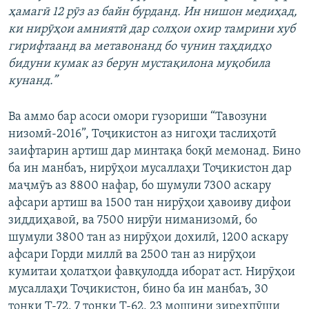
ҳамагӣ 12 рӯз аз байн бурданд. Ин нишон медиҳад,
ки нирӯҳои амниятӣ дар солҳои охир тамрини хуб
гирифтаанд ва метавонанд бо чунин таҳдидҳо
бидуни кумак аз берун мустақилона муқобила
кунанд.”
Ва аммо бар асоси омори гузориши “Тавозуни
низомӣ-2016”, Тоҷикистон аз нигоҳи таслиҳотӣ
заифтарин артиш дар минтақа боқӣ мемонад. Бино
ба ин манбаъ, нирӯҳои мусаллаҳи Тоҷикистон дар
маҷмӯъ аз 8800 нафар, бо шумули 7300 аскару
афсари артиш ва 1500 тан нирӯҳои ҳавоиву дифои
зиддиҳавоӣ, ва 7500 нирӯи ниманизомӣ, бо
шумули 3800 тан аз нирӯҳои дохилӣ, 1200 аскару
афсари Горди миллӣ ва 2500 тан аз нирӯҳои
кумитаи ҳолатҳои фавқулодда иборат аст. Нирӯҳои
мусаллаҳи Тоҷикистон, бино ба ин манбаъ, 30
тонки Т-72, 7 тонки Т-62, 23 мошини зиреҳпӯши