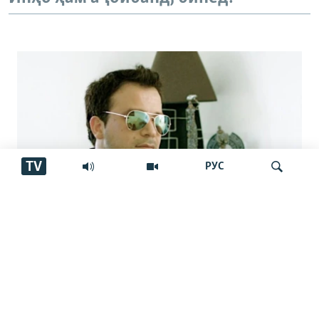
TV
РУС
Аз марги овозхон Баҳром Ғафурӣ шаш
Ҷустуҷӯ
сол гузашт. Вай имсол 50-сола мешуд