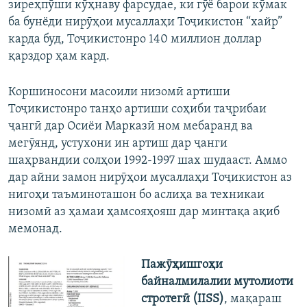
зиреҳпӯши кӯҳнаву фарсудае, ки гӯё барои кӯмак
ба бунёди нирӯҳои мусаллаҳи Тоҷикистон “хайр”
карда буд, Тоҷикистонро 140 миллион доллар
қарздор ҳам кард.
Коршиносони масоили низомӣ артиши
Тоҷикистонро танҳо артиши соҳиби таҷрибаи
ҷангӣ дар Осиёи Марказӣ ном мебаранд ва
мегӯянд, устухони ин артиш дар ҷанги
шаҳрвандии солҳои 1992-1997 шах шудааст. Аммо
дар айни замон нирӯҳои мусаллаҳи Тоҷикистон аз
нигоҳи таъминоташон бо аслиҳа ва техникаи
низомӣ аз ҳамаи ҳамсояҳояш дар минтақа ақиб
мемонад.
Пажӯҳишгоҳи
байналмилалии мутолиоти
стротегӣ (IISS)
, мақараш