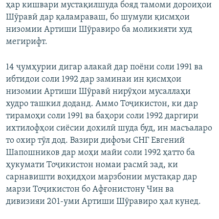
ҳар кишвари мустақилшуда бояд тамоми дороиҳои
Шӯравӣ дар қаламраваш, бо шумули қисмҳои
низомии Артиши Шӯравиро ба моликияти худ
мегирифт.
14 ҷумҳурии дигар алакай дар поёни соли 1991 ва
ибтидои соли 1992 дар заминаи ин қисмҳои
низомии Артиши Шӯравӣ нирӯҳои мусаллаҳи
худро ташкил доданд. Аммо Тоҷикистон, ки дар
тирамоҳи соли 1991 ва баҳори соли 1992 даргири
ихтилофҳои сиёсии дохилӣ шуда буд, ин масъаларо
то охир тӯл дод. Вазири дифоъи СНГ Евгений
Шапошников дар моҳи майи соли 1992 ҳатто ба
ҳукумати Тоҷикистон номаи расмӣ зад, ки
сарнавишти воҳидҳои марзбонии мустақар дар
марзи Тоҷикистон бо Афғонистону Чин ва
дивизияи 201-уми Артиши Шӯравиро ҳал кунед.