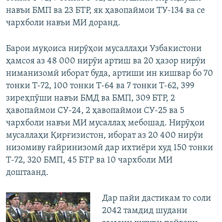
навъи БМП ва 23 БТР, як ҳавопаймои ТУ-134 ва се
чархболи навъи МИ доранд.
Барои муқоиса нирӯҳои мусаллаҳи Узбакистони
ҳамсоя аз 48 000 нирӯи артиш ва 20 ҳазор нирӯи
ниманизомӣ иборат буда, артиши ин кишвар бо 70
тонки Т-72, 100 тонки Т-64 ва 7 тонки Т-62, 399
зиреҳпӯши навъи БМД ва БМП, 309 БТР, 2
ҳавопаймои СУ-24, 2 ҳавопаймои СУ-25 ва 5
чархболи навъи МИ мусаллаҳ мебошад. Нирӯҳои
мусаллаҳи Қирғизистон, иборат аз 20 400 нирӯи
низомиву ғайринизомӣ дар ихтиёри худ 150 тонки
Т-72, 320 БМП, 45 БТР ва 10 чархболи МИ
доштаанд.
Дар пайи дастикам то соли
2042 тамдид шудани