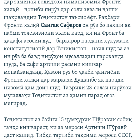
дар заминаи воҳидҳои ниманизомии Фронти
халқӣ – ҷониби пирӯз дар соли аввали ҷанги
шаҳрвандии Тоҷикистон таъсис ёфт. Раҳбари
Фронти халқӣ
Сангак Сафаров
он рӯз бо пахши як
паёми телевизионӣ эълон кард, ки ин Фронт ба
ҳадафи асосии худ – барқарор кардани ҳукумати
конститутсионӣ дар Тоҷикистон – ноил шуд ва аз
ин рӯз ба баъд нирӯҳои мусаллаҳаш пароканда
шуда, ба сафи артиши расмии кишвар
мепайванданд. Ҳамон рӯз бо ҷалби ҷангиёни
Фронти халқӣ дар маркази Душанбе як паради
низомӣ ҳам доир шуд. Таърихи 23-солаи нирӯҳои
мусаллаҳи Тоҷикистон аз ҳамин парад оғоз
мегирад.
Тоҷикистон аз байни 15 ҷумҳурии Шӯравии собиқ
танҳо кишварест, ки аз мероси Артиши Шӯравӣ
даст кашид. Тибқи тартиби тақсими мероси СССР,