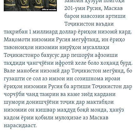
замоин ҳузури пойгоҳи
201-уми Русия, Маскав
барои навсозии артиши
Тоҷикистон ваъдаи
тақрибан 1 миллиард доллар ёриҳои низомӣ кард.
Мақомоти низомии Русия мегуфтанд, ин ёриҳо
тавоноиҳои низомии нирӯҳои мусаллаҳи
Тоҷикистонро бахусус дар пешорӯи афзоиши
таҳдиди ҷангҷӯёни ифротӣ хеле боло хоҳанд бурд.
Вале манобеи низомӣ дар Тоҷикистон мегӯянд, бо
гузашти се сол аз имзои ин созишнома ироаи
ёриҳои низомии Русия ба артиши Тоҷикистон дар
чорчӯби чанд тамрин ва каме зиёд кардани
шумори донишҷӯёни тоҷик дар мактабҳои
низомии он кишвар маҳдуд боқӣ монда, ҳанӯз
кадом ёрии қобили мулоҳизае аз Маскав
нарасидааст.