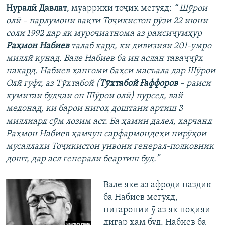
Нуралӣ Давлат
, муаррихи тоҷик мегӯяд:
“ Шӯрои
олӣ – парлумони вақти Тоҷикистон рӯзи 22 июни
соли 1992 дар як муроҷиатнома аз раисиҷумҳур
Раҳмон Набиев
талаб кард, ки дивизияи 201-умро
миллӣ кунад. Вале Набиев ба ин аслан таваҷҷӯҳ
накард. Набиев ҳангоми баҳси масъала дар Шӯрои
Олӣ гуфт, аз Тӯхтабой (
Тӯхтабой Ғаффоров
– раиси
кумитаи будҷаи он Шӯрои олӣ) пурсед, вай
медонад, ки барои нигоҳ доштани артиш 3
миллиард сӯм лозим аст. Ба ҳамин далел, ҳарчанд
Раҳмон Набиев ҳамчун сарфармондеҳи нирӯҳои
мусаллаҳи Тоҷикистон унвони генерал-полковник
дошт, дар асл генерали беартиш буд.”
Вале яке аз афроди наздик
ба Набиев мегӯяд,
нигаронии ӯ аз як ноҳияи
дигар ҳам буд. Набиев ба