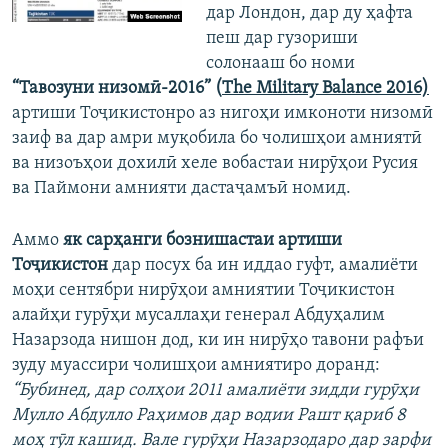
дар Лондон, дар ду ҳафта
пеш дар гузориши
солонааш бо номи
“Тавозуни низомӣ-2016” (
The Military Balance 2016)
артиши Тоҷикистонро аз нигоҳи имконоти низомӣ
заиф ва дар амри муқобила бо чолишҳои амниятӣ
ва низоъҳои дохилӣ хеле вобастаи нирӯҳои Русия
ва Паймони амнияти дастаҷамъӣ номид.
Аммо
як сарҳанги бознишастаи артиши
Тоҷикистон
дар посух ба ин иддао гуфт, амалиёти
моҳи сентябри нирӯҳои амниятии Тоҷикистон
алайҳи гурӯҳи мусаллаҳи генерал Абдуҳалим
Назарзода нишон дод, ки ин нирӯҳо тавони рафъи
зуду муассири чолишҳои амниятиро доранд:
“Бубинед, дар солҳои 2011 амалиёти зидди гурӯҳи
Мулло Абдулло Раҳимов дар водии Рашт қариб 8
моҳ тӯл кашид. Вале гурӯҳи Назарзодаро дар зарфи