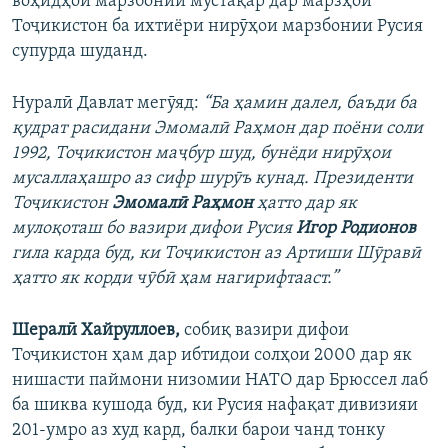
воҳидҳои марзбонии мустақар дар марзҳои
Тоҷикистон ба ихтиёри нирӯҳои марзбонии Русия
супурда шуданд.
Нуралӣ Давлат мегӯяд:
“Ба ҳамин далел, баъди ба
қудрат расидани Эмомалӣ Раҳмон дар поёни соли
1992, Тоҷикистон маҷбур шуд, бунёди нирӯҳои
мусаллаҳашро аз сифр шурӯъ кунад. Президенти
Тоҷикистон
Эмомалӣ Раҳмон
ҳатто дар як
мулоқоташ бо вазири дифои Русия
Игор Родионов
гила карда буд, ки Тоҷикистон аз Артиши Шӯравӣ
ҳатто як корди чӯбӣ ҳам нагирифтааст.”
Шералӣ Хайруллоев,
собиқ вазири дифои
Тоҷикистон ҳам дар ибтидои солҳои 2000 дар як
нишасти паймони низомии НАТО дар Брюссел лаб
ба шиква кушода буд, ки Русия нафақат дивизияи
201-умро аз худ кард, балки барои чанд тонку