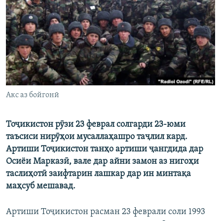
ГУЗОРИШҲОИ РАДИОӢ
Русский
ПАЙГИРӢ КУНЕД
Акс аз бойгонӣ
Ҳамаи сомонаҳои RFE/RL
Тоҷикистон рӯзи 23 феврал солгарди 23-юми
таъсиси нирӯҳои мусаллаҳашро таҷлил кард.
Артиши Тоҷикистон танҳо артиши ҷангдида дар
Осиёи Марказӣ, вале дар айни замон аз нигоҳи
таслиҳотӣ заифтарин лашкар дар ин минтақа
маҳсуб мешавад.
Артиши Тоҷикистон расман 23 феврали соли 1993