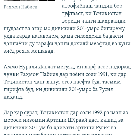
атрофиёнаш чандин бор
Раҳмон Набиев
гуфтааст, ки Тоҷикистон
вориди ҷанги шаҳрвандӣ
шудааст ва агар мо дивизияи 201-умро бигирему
ӯҳда карда натавонем, ҳама силоҳҳояш ба дасти
ҷангиёни ду тарафи ҷанги дохилӣ меафтад ва хуни
зиёд рехта мешавад.
Аммо Нуралӣ Давлат мегӯяд, ин ҳарф асос надорад,
чунки Раҳмон Набиев дар поёни соли 1991, ки дар
Тоҷикистон ҷанг ҳанӯз оғоз наёфта буд, тасмим
гирифта буд, ки дивизияи 201-умро ба Русия
диҳанд.
Дар ҳар сурат, Тоҷикистон дар соли 1992 расман аз
мероси низомии Артиши Шӯравӣ даст кашид ва
дивизияи 201-ум ба ҳайъати артиши Русия ва