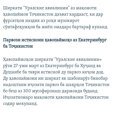
Ширкати "Уралские авиалинии" аз мақомоти
ҳавопаймои Тоҷикистон даъват кардааст, ки дар
фурсатҳои наздик аз роҳи музокирот
сӯитафоҳумҳои ба миён омадаро бартараф кунанд.
Парвози истисноии ҳавопаймоҳо аз Екатеринбург
ба Тоҷикистон
Ҳавопаймоҳои ширкати "Уралские авиалинии»
рӯзи 27-уми март аз Екатеринбург ба Хуҷанд ва
Душанбе ба таври истисноӣ ду парвоз анҷом дод.
Ду ҳавопаймоии ин ширкат як шабонарӯз бинобар
надоштани иҷозати парвоз ба шаҳрҳои Тоҷикистон
бо беш аз 300 мусофиронаш дармонда буданд.
Иҷозатномаро мақомоти ҳавопаймоии Тоҷикистон
содир мекунанд.