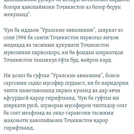
бозори ҳавопаймоии Тоҷикистон аз бозор берун
мекунанд".
Чун ба иддаои "Уралские авиалинии", ширкат аз
соли 1994 ба самти Тоҷикистон парвозҳо анҷом
медиҳад ва тасмими ҳукумати Тоҷикистон
мувозинаи парвозҳоро, ки ба фоидаи ширкатҳои
Тоҷикистон ташаккул ёфта буд, вайрон кард.
Ин ҳолат ба гуфтаи "Уралские авиалини", боиси
сарсонии садҳо мусофир шудааст, ки бо харидории
чипта наметавонанд парвоз кунанд ва дар авҷи
афсурдагӣ қарор гирифтаанд. Чун ба гуфтаи ин
ширкати русӣ, шумораи мусофирон чиптадор соат
ба соат меафзояд ва онҳо гаравгони тасмими
мақомоти ҳавопаймоии Тоҷикистон қарор
гирифтаанд.