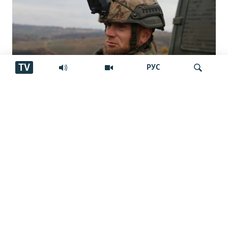
TV
РУС
"Аз ин ҷо бӯйи ҷасад меояд… Онҳоро
Ҷустуҷӯ
бояд аз ин дӯзах берун кашем"