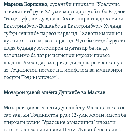
Марина Корпенко
, сухангӯи ширкати "Уралские
авиалинии" рӯзи 27-уми март дар сӯҳбат бо Радиои
Озодӣ гуфт, ки ду ҳавопаймои ширкат дар масири
Екатеринбург-Душанбе ва Екатеринбург- Хуҷанд
субҳи сешанбе парвоз карданд. "Ҳавопаймоии ин
ду сайрхатҳо парвоз карданд. Чун билетҳо фурӯхта
шуда буданду мусофирон мунтазир ба ин ду
ҳавопаймо ба таври истисноӣ иҷозаи парвоз
доданд. Аммо дар мавриди дигар парвозҳо ҳанӯз
аз Тоҷикистон посухе нагирифтаем ва мунтазири
посухи Тоҷикистонем".
Моҷарои ҳавоӣ миёни Душанбе ва Маскав
Моҷарои ҳавоӣ миёни Душанбеву Маскав пас аз он
сар зад, ки Тоҷикистон рӯзи 12-уми марти имсол ба
ширкати русии "Уралские авиалинии" иҷозати
парвоз дар масири нави Перм-Душанберо надод.