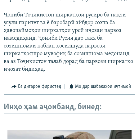
Ҷониби Тоҷикистон ширкатҳои русиро ба нақзи
усули паритет ва ё баробарӣ айбдор сохта ба
ҳавопаймоҳои ширкатҳои урсӣ иҷозаи парвоз
намедиҳанд. Ҷониби Русия дар такя ба
созишномаи қаблан ҳосилшуда парвози
ширкатҳояшро мувофиқ ба созишнома медонанд
ва аз Тоҷикистон талаб дорад ба парвози ширкатҳо
иҷозат бидиҳад.
Ба дигарон фиристед
Мо дар шабакаҳои иҷтимоӣ
Инҳо ҳам аҷоибанд, бинед: