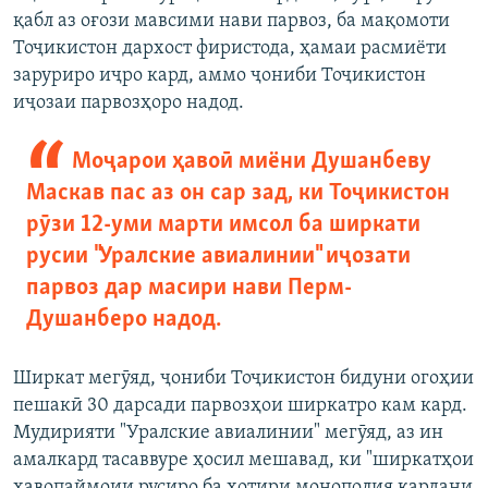
қабл аз оғози мавсими нави парвоз, ба мақомоти
Тоҷикистон дархост фиристода, ҳамаи расмиёти
заруриро иҷро кард, аммо ҷониби Тоҷикистон
иҷозаи парвозҳоро надод.
Моҷарои ҳавоӣ миёни Душанбеву
Маскав пас аз он сар зад, ки Тоҷикистон
рӯзи 12-уми марти имсол ба ширкати
русии "Уралские авиалинии" иҷозати
парвоз дар масири нави Перм-
Душанберо надод.
Ширкат мегӯяд, ҷониби Тоҷикистон бидуни огоҳии
пешакӣ 30 дарсади парвозҳои ширкатро кам кард.
Мудирияти "Уралские авиалинии" мегӯяд, аз ин
амалкард тасаввуре ҳосил мешавад, ки "ширкатҳои
ҳавопаймоии русиро ба хотири монополия кардани