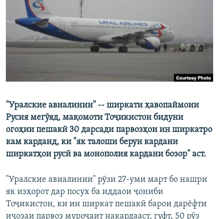
ГУЗОРИШҲОИ РАДИОӢ
Русский
ПАЙГИРӢ КУНЕД
"Уралские авиалинии" -- ширкати ҳавопаймоии
Ҳамаи сомонаҳои RFE/RL
Русия мегӯяд, мақомоти Тоҷикистон бидуни
огоҳии пешакӣ 30 дарсади парвозҳои ин ширкатро
кам карданд, ки "як талоши берун кардани
ширкатҳои русӣ ва монополия кардани бозор" аст.
"Уралские авиалинии" рӯзи 27-уми март бо нашри
як изҳорот дар посух ба иддаои ҷониби
Тоҷикистон, ки ин ширкат пешакӣ барои дарёфти
иҷозаи парвоз муроҷаит накардааст, гуфт, 50 рӯз