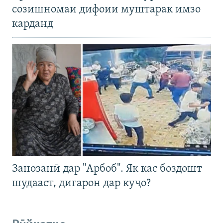
созишномаи дифоии муштарак имзо
карданд
Занозанӣ дар "Арбоб". Як кас боздошт
шудааст, дигарон дар куҷо?