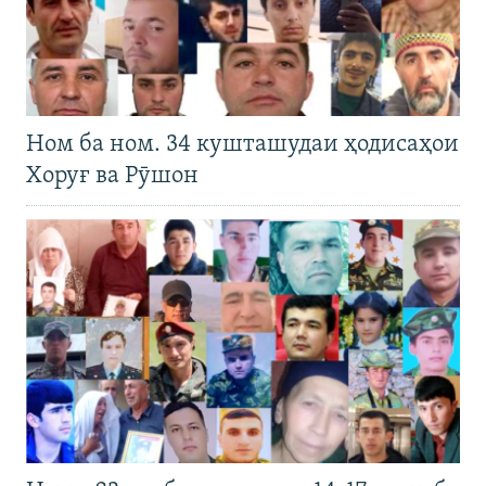
Ном ба ном. 34 кушташудаи ҳодисаҳои
Хоруғ ва Рӯшон