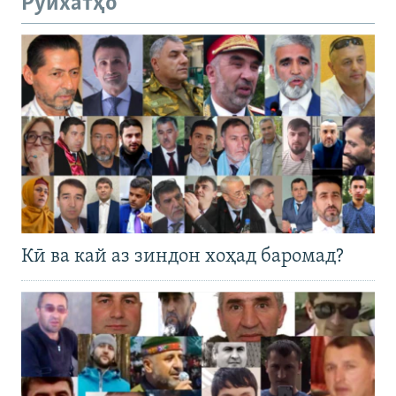
Рӯйхатҳо
Кӣ ва кай аз зиндон хоҳад баромад?