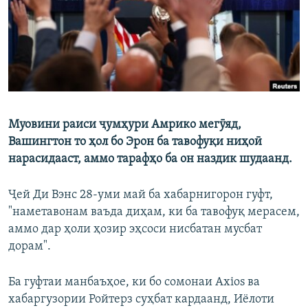
ГУЗОРИШҲОИ РАДИОӢ
Русский
ПАЙГИРӢ КУНЕД
Муовини раиси ҷумҳури Амрико мегӯяд,
Вашингтон то ҳол бо Эрон ба тавофуқи ниҳоӣ
Ҳамаи сомонаҳои RFE/RL
нарасидааст, аммо тарафҳо ба он наздик шудаанд.
Ҷей Ди Вэнс 28-уми май ба хабарнигорон гуфт,
"наметавонам ваъда диҳам, ки ба тавофуқ мерасем,
аммо дар ҳоли ҳозир эҳсоси нисбатан мусбат
дорам".
Ба гуфтаи манбаъҳое, ки бо сомонаи Axios ва
хабаргузории Ройтерз суҳбат кардаанд, Иёлоти