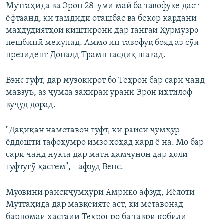
Муттаҳида ва Эрон 28-уми май ба тавофуқе даст
ёфтаанд, ки тамдиди оташбас ва бекор кардани
маҳдудиятҳои киштиронӣ дар тангаи Ҳурмузро
пешбинӣ мекунад. Аммо ин тавофуқ бояд аз сӯи
президент Доналд Трамп тасдиқ шавад.
Вэнс гуфт, дар музокирот бо Теҳрон бар сари чанд
мавзуъ, аз ҷумла захираи урани Эрон ихтилоф
вуҷуд дорад.
"Дақиқан наметавон гуфт, ки раиси ҷумҳур
ёддошти тафоҳумро имзо хоҳад кард ё на. Мо бар
сари чанд нукта дар матн ҳамчунон дар ҳоли
гуфтугӯ ҳастем", - афзуд Венс.
Муовини раисиҷумҳури Амрико афзуд, Иёлоти
Муттаҳида дар мавқеияте аст, ки метавонад
барномаи ҳастаии Теҳронро ба таври қобили