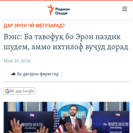
Пайвандҳои
дастрасӣ
Ҷаҳиш
ДАР ЭРОН ЧӢ МЕГУЗАРАД?
ба
ГӮШАҲО
Вэнс: Ба тавофуқ бо Эрон наздик
мояи
ГАПИ ОЗОД
СИЁСАТ
аслӣ
шудем, аммо ихтилоф вуҷуд дорад
РӮЗГОРИ МУҲОҶИР
Ҷаҳиш
ИҚТИСОД
ба
Май 29, 2026
САЛОМ, ХОҲАР
ҶОМЕА
феҳристи
ТАҲҚИҚОТ
Ба дигарон фиристед
ҚАЗИЯИ "КРОКУС"
аслӣ
Ҷаҳиш
ҶАНГ ДАР УКРАИНА
ОСИЁИ МАРКАЗӢ
ба
Мо дар Google
НАЗАРИ МАРДУМ
ФАРҲАНГ
ҷустор
ЧАНДРАСОНАӢ
МЕҲМОНИ ОЗОДӢ
БЛОГИСТОН
РӮЙХАТҲО
ВАРЗИШ
ОЗОДӢ ОНЛАЙН
ВИДЕО
КИТОБҲОИ ОЗОДӢ
НИГОРИСТОН