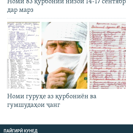
Номи 83 қурбонии низои 14-17 сентябр
дар марз
Номи гуруҳе аз қурбониён ва
гумшудаҳои ҷанг
ПАЙГИРӢ КУНЕД