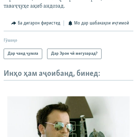
таваҷҷуҳе ақиб андозад.
Ба дигарон фиристед
Мо дар шабакаҳои иҷтимоӣ
Гӯшаҳо
Дар чанд ҷумла
Дар Эрон чӣ мегузарад?
Инҳо ҳам аҷоибанд, бинед: