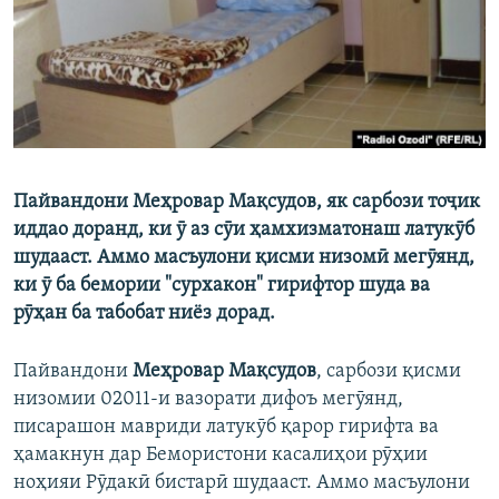
ГУЗОРИШҲОИ РАДИОӢ
Русский
ПАЙГИРӢ КУНЕД
Пайвандони Меҳровар Мақсудов, як сарбози тоҷик
иддао доранд, ки ӯ аз сӯи ҳамхизматонаш латукӯб
Ҳамаи сомонаҳои RFE/RL
шудааст. Аммо масъулони қисми низомӣ мегӯянд,
ки ӯ ба бемории "сурхакон" гирифтор шуда ва
рӯҳан ба табобат ниёз дорад.
Пайвандони
Меҳровар Мақсудов
, сарбози қисми
низомии 02011-и вазорати дифоъ мегӯянд,
писарашон мавриди латукӯб қарор гирифта ва
ҳамакнун дар Бемористони касалиҳои рӯҳии
ноҳияи Рӯдакӣ бистарӣ шудааст. Аммо масъулони