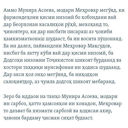
Аммо Мунира Асоева, модари Меҳровар мегӯяд, ки
фармондеҳони қисми низомӣ бо хобондани вай
дар Беорхонаи касалиҳои рӯҳӣ, мехоҳанд то,
ҷиноятеро, ки дар нисбати писараш аз ҷониби
ҳамхизматаонаш шудааст, ба ин восита пӯшонанд.
Ба ин далел, пайвандони Меҳровар Мақсудов,
нисбат ба латту кӯби вай дар қисми низомӣ, ба
Додгоҳи низомии Тоҷикистон шикоят бурдаанд ва
хостори таҳқиқи мунсифонаи ин ҳодиса шудаанд.
Дар акси ҳол онҳо мегӯянд, ба ниҳодҳои
салоҳиятдор, аз ҷумла додгоҳ шикоят мебаранд.
Зеро ба иддаои на танҳо Мунира Асоева, модари
ин сарбоз, ҳатто ҳамсояҳои ин хонадон, Меҳровар
то даъват ба хизмати сарбозӣ ва ҳодисаи ахир,
ҷавони бардаму ҷисман сиҳат будааст.