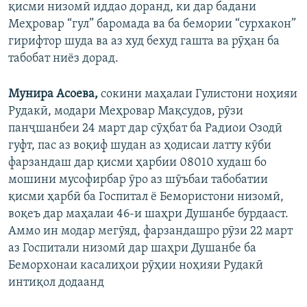
қисми низомӣ иддао доранд, ки дар бадани
Меҳровар “гул” баромада ва ба бемории “сурхакон”
гирифтор шуда ва аз худ бехуд гашта ва рӯҳан ба
табобат ниёз дорад.
Мунира Асоева,
сокини маҳалаи Гулистони ноҳияи
Рудакӣ, модари Меҳровар Мақсудов, рӯзи
панҷшанбеи 24 март дар сӯҳбат ба Радиои Озодӣ
гуфт, пас аз воқиф шудан аз ҳодисаи латту кӯби
фарзандаш дар қисми ҳарбии 08010 худаш бо
мошини мусофирбар ӯро аз шӯъбаи табобатии
қисми ҳарбӣ ба Госпитал ё Бемористони низомӣ,
воқеъ дар маҳалаи 46-и шаҳри Душанбе бурдааст.
Аммо ин модар мегӯяд, фарзандашро рӯзи 22 март
аз Госпитали низомӣ дар шаҳри Душанбе ба
Беморхонаи касалиҳои рӯҳии ноҳияи Рудакӣ
интиқол додаанд