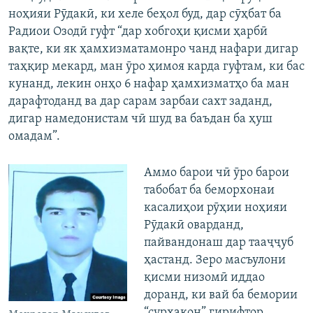
ноҳияи Рӯдакӣ, ки хеле беҳол буд, дар сӯҳбат ба
Радиои Озодӣ гуфт “дар хобгоҳи қисми ҳарбӣ
вақте, ки як ҳамхизматамонро чанд нафари дигар
таҳқир мекард, ман ӯро ҳимоя карда гуфтам, ки бас
кунанд, лекин онҳо 6 нафар ҳамхизматҳо ба ман
дарафтоданд ва дар сарам зарбаи сахт заданд,
дигар намедонистам чӣ шуд ва баъдан ба ҳуш
омадам”.
Аммо барои чӣ ӯро барои
табобат ба беморхонаи
касалиҳои рӯҳии ноҳияи
Рӯдакӣ оварданд,
пайвандонаш дар тааҷҷуб
ҳастанд. Зеро масъулони
қисми низомӣ иддао
доранд, ки вай ба бемории
“сурхакон” гирифтор