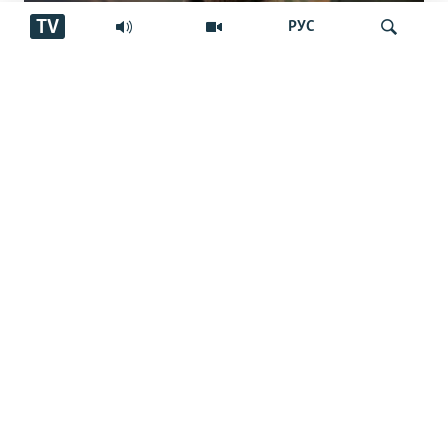
TV
РУС
"Аз ин ҷо бӯйи ҷасад меояд… Онҳоро
Ҷустуҷӯ
бояд аз ин дӯзах берун кашем"
Занеро, ки хостааст писарашро