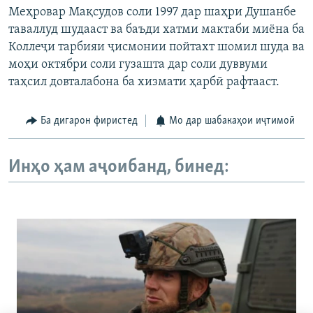
Меҳровар Мақсудов соли 1997 дар шаҳри Душанбе
таваллуд шудааст ва баъди хатми мактаби миёна ба
Коллеҷи тарбияи ҷисмонии пойтахт шомил шуда ва
моҳи октябри соли гузашта дар соли дуввуми
таҳсил довталабона ба хизмати ҳарбӣ рафтааст.
Ба дигарон фиристед
Мо дар шабакаҳои иҷтимоӣ
Инҳо ҳам аҷоибанд, бинед: