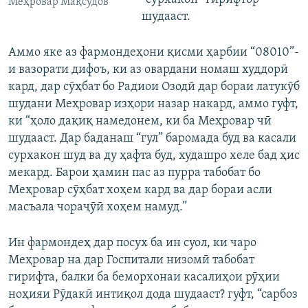
Меҳровар Мақсудов
шудааст.
Аммо яке аз фармондеҳони қисми ҳарбии “08010”-
и вазорати дифоъ, ки аз овардани номаш худдорӣ
кард, дар сӯҳбат бо Радиои Озодӣ дар бораи латукӯб
шудани Меҳровар изҳори назар накард, аммо гуфт,
ки “ҳоло дақиқ намедонем, ки ба Меҳровар чӣ
шудааст. Дар баданаш “гул” баромада буд ва касали
сурхакон шуд ва ду ҳафта буд, худашро хеле бад ҳис
мекард. Барои ҳамин пас аз пурра табобат бо
Меҳровар сӯҳбат хоҳем кард ва дар бораи асли
масъала чораҷӯӣ хоҳем намуд.”
Ин фармондеҳ дар посух ба ин суол, ки чаро
Меҳровар на дар Госпитали низомӣ табобат
гирифта, балки ба беморхонаи касалиҳои рӯҳии
ноҳияи Рӯдакӣ интиқол дода шудааст? гуфт, “сарбоз