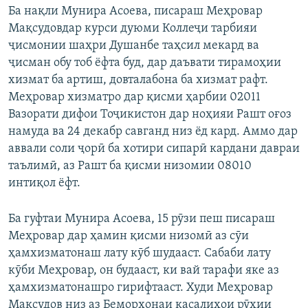
Ба нақли Мунира Асоева, писараш Меҳровар
Мақсудовдар курси дуюми Коллеҷи тарбияи
ҷисмонии шаҳри Душанбе таҳсил мекард ва
ҷисман обу тоб ёфта буд, дар даъвати тирамоҳии
хизмат ба артиш, довталабона ба хизмат рафт.
Меҳровар хизматро дар қисми ҳарбии 02011
Вазорати дифои Тоҷикистон дар ноҳияи Рашт оғоз
намуда ва 24 декабр савганд низ ёд кард. Аммо дар
аввали соли ҷорӣ ба хотири сипарӣ кардани давраи
таълимӣ, аз Рашт ба қисми низомии 08010
интиқол ёфт.
Ба гуфтаи Мунира Асоева, 15 рӯзи пеш писараш
Меҳровар дар ҳамин қисми низомӣ аз сӯи
ҳамхизматонаш лату кӯб шудааст. Сабаби лату
кӯби Меҳровар, он будааст, ки вай тарафи яке аз
ҳамхизматонашро гирифтааст. Худи Меҳровар
Мақсудов низ аз Беморхонаи касалиҳои рӯҳии