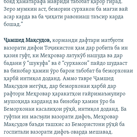
бояд ҳаматарафа мавриди табобат қарор гирад.
Зеро мумкин аст, бемории сурхакон ба мағзи вай
асар карда ва ба ҷиҳати равониаш таъсир карда
бошад.”
Ҷамшед Мақсудов,
корманди дафтари матбуоти
вазорати дифои Тоҷикистон ҳам дар робита ба ин
қазия гуфт, ки Меҳровар латукӯб нашуда ва дар
бадани ӯ “шукуфа” ва ё “сурхакон” пайдо шудааст
ва бинобар ҳамин ӯро барои табобат ба беморхонаи
ҳарбӣ интиқол доданд. Аммо тавре Ҷамшед
Мақсудов мегӯяд, дар беморхонаи ҳарбӣ дар
рафтори Меҳровар ҳаракатҳои ғайримаъмулиро
мушоҳида карданд ва бинобар ҳамин ӯро ба
Беморхонаи касалиҳои рӯҳӣ, интиқол доданд. Ба
гуфтаи ин масъули вазорати дифоъ, Меҳровар
Мақсудов баъди ташхис аз Бемористони рӯҳӣ ба
госпитали вазорати дифоъ оварда мешавад.