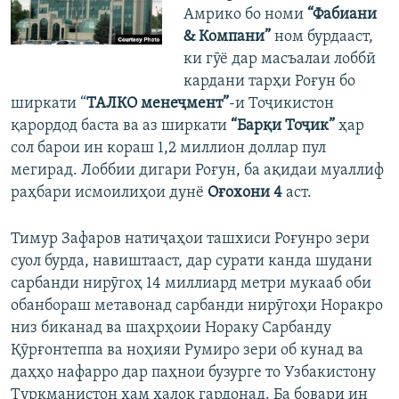
Амрико бо номи
“Фабиани
& Компани”
ном бурдааст,
ки гӯё дар масъалаи лоббӣ
кардани тарҳи Роғун бо
ширкати “
ТАЛКО менеҷмент”
-и Тоҷикистон
қарордод баста ва аз ширкати
“Барқи Тоҷик”
ҳар
сол барои ин кораш 1,2 миллион доллар пул
мегирад. Лоббии дигари Роғун, ба ақидаи муаллиф
раҳбари исмоилиҳои дунё
Оғохони 4
аст.
Тимур Зафаров натиҷаҳои ташхиси Роғунро зери
суол бурда, навиштааст, дар сурати канда шудани
сарбанди нирӯгоҳ 14 миллиард метри мукааб оби
обанбораш метавонад сарбанди нирӯгоҳи Норакро
низ биканад ва шаҳрҳоии Нораку Сарбанду
Қӯрғонтеппа ва ноҳияи Румиро зери об кунад ва
даҳҳо нафарро дар паҳнои бузурге то Узбакистону
Туркманистон ҳам ҳалок гардонад. Ба бовари ин