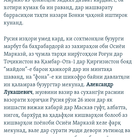
Амрико аз ҷонибҳои зидахл даъват кардааст, ба
хотири кумак ба ин раванд, дар машварату
баррасиҳои таҳти назари Бонки ҷаҳонӣ иштирок
кунанд.
Русия изҳори умед кард, ки сохтмонҳои бузурги
марбут ба баҳрабардорӣ аз захираҳои оби Осиёи
Марказӣ, аз ҷумла тарҳи нирӯгоҳҳои Роғун дар
Тоҷикистон ва Қамбар-Ота-1 дар Қирғизистон бояд
“майдон”-е барои ҳамкорӣ дар ин минтақа
шаванд, на “фона”-е ки шикофро байни давлатҳои
ин қаламрав бузургтар мекунад.
Александр
Лукашевич
, муовини вазир ва сухангӯи расмии
вазорати хориҷаи Русия рӯзи 26 июн дар як
нишасти вижаи хабарӣ дар Маскав гуфт, албатта,
нигоҳ, бархӯрд ва ҳадафҳои кишварҳои болооб аз
кишварҳои поёноби Осиёи Марказӣ хеле фарқ
мекунад, вале дар сурати эҷоди девори эътимод ва