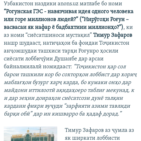
Узбакистон наздики anons.uz матлабе бо номи
“Рогунская ГЭС - навязчивая идея одного человека
или горе миллионов людей?” (“Нирӯгоҳи Роғун –
васвасаи як нафар ё бадбахтиии миллионҳо?”)
, ки
аз номи “сиёсатшиноси мустақил”
Тимур Зафаров
нашр шудааст, натиҷаҳои ба фоидаи Тоҷикистон
анҷомшудаи ташхиси тарҳи Роғунро ҳосили
сиёсати лоббиҷӯии Душанбе дар арсаи
байналмилалӣ номидааст:
“Тоҷикистон ҳар сол
барои ташкили кор бо сохторҳои лоббист дар хориҷ
маблағҳои бузург харҷ карда, бо кумаки онҳо дар
майдони иттилоотӣ ақидаҳоеро таблиғ мекунад, к
и дар зеҳни доираҳои сиёсатсози дунё талқин
кардани фикри вуҷуди “зарфияти азими тавлиди
барқи обӣ” дар ин кишварро ба ҳадаф дорад.”
Тимур Зафаров аз ҷумла аз
як ширкати лоббисти