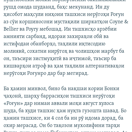
рушд омода шудаанд, баҳс мекунанд. Ин ду
ҳисобот маҳсули ниҳоии ташхиси нерӯгоҳи Роғун
аз сӯи коршиносони мустақили ширкатҳои Coyne &
Bellier ва Poyry мебошад. Ин ташхисҳо арзёбии
амнияти сарбанд, идораи захираҳои обӣ ва
истифодаи обанборҳо, таҳлили иқтисодию
молиявӣ, сохатни нирӯгоҳ ва чолишҳои марбут ба
он, таъсири зистмуҳитӣ ва иҷтимоӣ, таъсир ба
кишварҳои атроф ва ҳам таҳлили алтернативаҳои
нерӯгоҳи Роғунро дар бар мегирад.
Ба ҳамин минвол, бино ба нақшаи кории Бонки
ҷаҳонӣ, шарҳу баррасиҳои ташхиси нерӯгоҳи
«Роғун» дар нимаи аввали моҳи август хулоса
шуда, ба худи ташхис ҳам нуқта гузошта шавад. Бо
ҳамин ташхисе, ки 4 сол ба ин рӯ идома дорад, ба
охир мерасад. Он бо тақозои мухолифини тарҳи