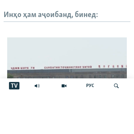
Инҳо ҳам аҷоибанд, бинед:
TV
РУС
Қарздор ҳаст ё не? Посухҳои гуногуни
Ҷустуҷӯ
мақомот дар бораи корхонаи чинӣ