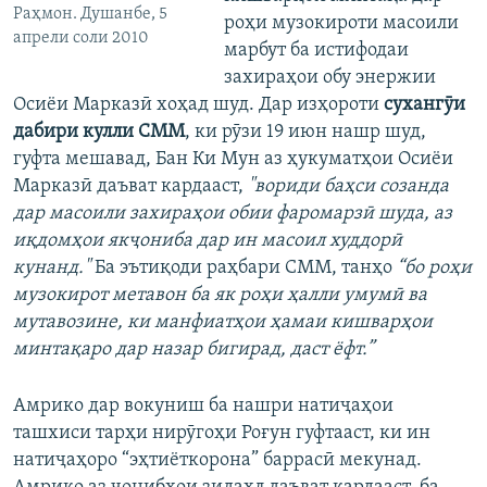
Раҳмон. Душанбе, 5
роҳи музокироти масоили
апрели соли 2010
марбут ба истифодаи
захираҳои обу энержии
Осиёи Марказӣ хоҳад шуд. Дар изҳороти
сухангӯи
дабири кулли СММ
, ки рӯзи 19 июн нашр шуд,
гуфта мешавад, Бан Ки Мун аз ҳукуматҳои Осиёи
Марказӣ даъват кардааст,
"вориди баҳси созанда
дар масоили захираҳои обии фаромарзӣ шуда, аз
иқдомҳои якҷониба дар ин масоил худдорӣ
кунанд."
Ба эътиқоди раҳбари СММ, танҳо
“бо роҳи
музокирот метавон ба як роҳи ҳалли умумӣ ва
мутавозине, ки манфиатҳои ҳамаи кишварҳои
минтақаро дар назар бигирад, даст ёфт.”
Амрико дар вокуниш ба нашри натиҷаҳои
ташхиси тарҳи нирӯгоҳи Роғун гуфтааст, ки ин
натиҷаҳоро “эҳтиёткорона” баррасӣ мекунад.