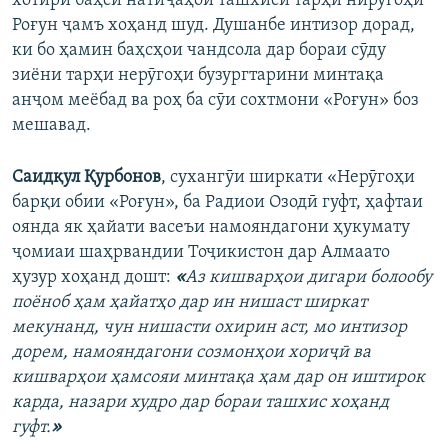
хотири баҳси натиҷаҳои ташхиси тарҳи нирӯгоҳи
Роғун ҷамъ хоҳанд шуд. Душанбе интизор дорад,
ки бо ҳамин баҳсҳои чандсола дар бораи сӯду
зиёни тарҳи нерӯгоҳи бузургтарини минтақа
анҷом меёбад ва роҳ ба сӯи сохтмони «Роғун» боз
мешавад.
Саидқул Қурбонов
, сухангӯи ширкати «Нерӯгоҳи
барқи обии «Роғун», ба Радиои Озодӣ гуфт, ҳафтаи
оянда як ҳайати васеъи намояндагони ҳукумату
ҷомиаи шаҳрвандии Тоҷикистон дар Алмаато
ҳузур хоҳанд дошт:
«
А
з кишварҳои дигари болообу
поёноб ҳам ҳайатҳо дар ин нишаст ширкат
мекунанд, чун нишасти охирин аст, мо интизор
дорем, намояндагони созмонҳои хориҷӣ ва
кишварҳои ҳамсояи минтақа ҳам дар он иштирок
карда, назари худро дар бораи ташхис хоҳанд
гуфт
.
»