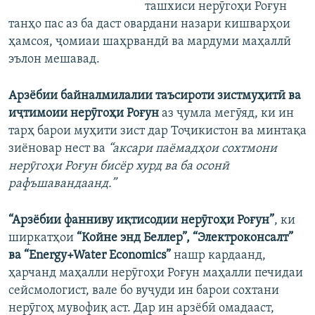
ташхиси нерӯгоҳи Роғун
танҳо пас аз ба даст овардани назари кишварҳои
ҳамсоя, ҷомиаи шаҳрвандӣ ва мардуми маҳаллӣ
эълон мешавад.
Арзёбии байналмилалии таъсироти зистмуҳитӣ ва
иҷтимоии нерӯгоҳи Роғун
аз ҷумла мегӯяд, ки ин
тарҳ барои муҳити зист дар Тоҷикистон ва минтақа
зиёновар нест ва
“аксари паёмадҳои сохтмони
нерӯгоҳи Роғун бисёр хурд ва ба осонӣ
рафъшавандаанд.”
“Арзёбии фанниву иқтисодии нерӯгоҳи Роғун”
, ки
ширкатҳои
“Койне энд Беллер”, “Электроконсалт”
ва “Energy+Water Economics”
нашр кардаанд,
ҳарчанд маҳалли нерӯгоҳи Роғун маҳалли печидаи
сейсмологист, вале бо вуҷуди ин барои сохтани
нерӯгоҳ мувофиқ аст. Дар ин арзёбӣ омадааст,