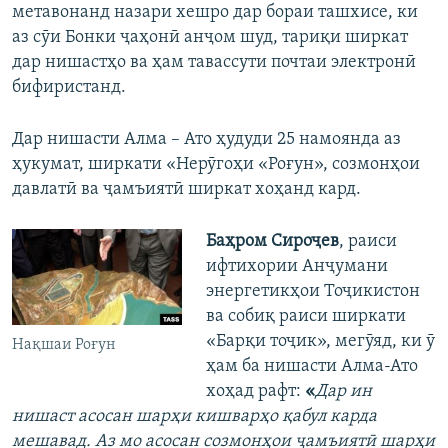
метавонанд назари хешро дар бораи ташхисе, ки
аз сӯи Бонки ҷаҳонӣ анҷом шуд, тариқи ширкат
дар нишастҳо ва ҳам тавассути почтаи электронӣ
бифиристанд.
Дар нишасти Алма – Ато ҳудуди 25 намоянда аз
ҳукумат, ширкати «Нерӯгоҳи «Роғун», созмонҳои
давлатӣ ва ҷамъиятӣ ширкат хоҳанд кард.
Баҳром Сироҷев
, раиси
ифтихории Анҷумани
энергетикҳои Тоҷикистон
ва собиқ раиси ширкати
«Барқи тоҷик», мегӯяд, ки ӯ
Нақшаи Роғун
ҳам ба нишасти Алма-Ато
хоҳад рафт:
«
Дар ин
нишаст асосан шарҳи кишварҳо қабул карда
мешавад. Аз мо асосан созмонҳои ҷамъиятӣ шарҳи