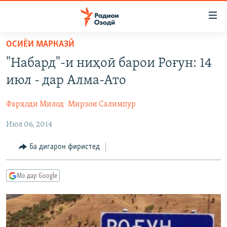
Пайвандҳои
дастрасӣ
Ҷаҳиш
ОСИЁИ МАРКАЗӢ
ба
ГӮШАҲО
"Набард"-и ниҳоӣ барои Роғун: 14
мояи
ГАПИ ОЗОД
СИЁСАТ
аслӣ
июл - дар Алма-Ато
РӮЗГОРИ МУҲОҶИР
Ҷаҳиш
ИҚТИСОД
ба
Фарҳоди Милод
Мирзои Салимпур
САЛОМ, ХОҲАР
ҶОМЕА
феҳристи
Июл 06, 2014
ТАҲҚИҚОТ
ҚАЗИЯИ "КРОКУС"
аслӣ
Ҷаҳиш
ҶАНГ ДАР УКРАИНА
ОСИЁИ МАРКАЗӢ
Ба дигарон фиристед
ба
НАЗАРИ МАРДУМ
ФАРҲАНГ
ҷустор
Мо дар Google
ЧАНДРАСОНАӢ
МЕҲМОНИ ОЗОДӢ
БЛОГИСТОН
РӮЙХАТҲО
ВАРЗИШ
ОЗОДӢ ОНЛАЙН
ВИДЕО
КИТОБҲОИ ОЗОДӢ
НИГОРИСТОН