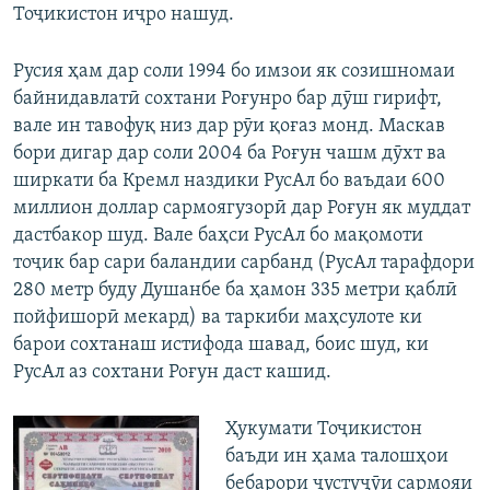
Тоҷикистон иҷро нашуд.
Русия ҳам дар соли 1994 бо имзои як созишномаи
байнидавлатӣ сохтани Роғунро бар дӯш гирифт,
вале ин тавофуқ низ дар рӯи қоғаз монд. Маскав
бори дигар дар соли 2004 ба Роғун чашм дӯхт ва
ширкати ба Кремл наздики РусАл бо ваъдаи 600
миллион доллар сармоягузорӣ дар Роғун як муддат
дастбакор шуд. Вале баҳси РусАл бо мақомоти
тоҷик бар сари баландии сарбанд (РусАл тарафдори
280 метр буду Душанбе ба ҳамон 335 метри қаблӣ
пойфишорӣ мекард) ва таркиби маҳсулоте ки
барои сохтанаш истифода шавад, боис шуд, ки
РусАл аз сохтани Роғун даст кашид.
Ҳукумати Тоҷикистон
баъди ин ҳама талошҳои
бебарори ҷустуҷӯи сармояи