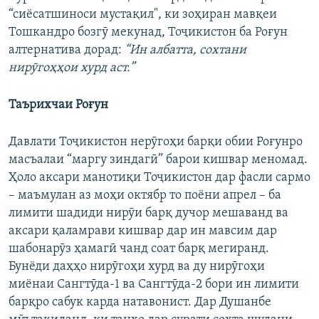
“сиёсатшиноси мустақил", ки зоҳиран мавқеи
Тошкандро бозгӯ мекунад, Тоҷикистон ба Роғун
алтернатива дорад:
“Ин албатта, сохтани
нирӯгоҳҳои хурд аст.”
Таърихчаи Роғун
Давлати Тоҷикистон нерӯгоҳи барқи обии Роғунро
масъалаи “маргу зиндагӣ” барои кишвар меномад.
Ҳоло аксари манотиқи Тоҷикистон дар фасли сармо
– маъмулан аз моҳи октябр то поёни апрел – ба
лимити шадиди нирӯи барқ дучор мешаванд ва
аксари қаламрави кишвар дар ин мавсим дар
шабонарӯз ҳамагӣ чанд соат барқ мегиранд.
Бунёди даҳҳо нирӯгоҳи хурд ва ду нирӯгоҳи
миёнаи Сангтӯда-1 ва Сангтӯда-2 бори ин лимити
барқро сабук карда натавонист. Дар Душанбе