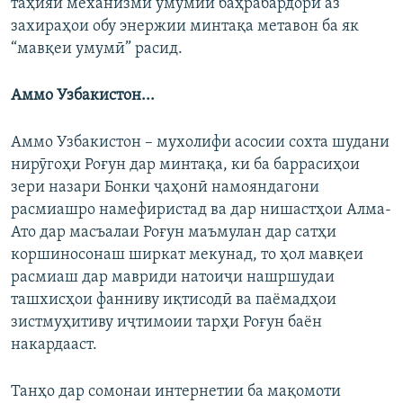
таҳияи механизми умумии баҳрабардорӣ аз
захираҳои обу энержии минтақа метавон ба як
“мавқеи умумӣ” расид.
Аммо Узбакистон...
Аммо Узбакистон – мухолифи асосии сохта шудани
нирӯгоҳи Роғун дар минтақа, ки ба баррасиҳои
зери назари Бонки ҷаҳонӣ намояндагони
расмиашро намефиристад ва дар нишастҳои Алма-
Ато дар масъалаи Роғун маъмулан дар сатҳи
коршиносонаш ширкат мекунад, то ҳол мавқеи
расмиаш дар мавриди натоиҷи нашршудаи
ташхисҳои фанниву иқтисодӣ ва паёмадҳои
зистмуҳитиву иҷтимоии тарҳи Роғун баён
накардааст.
Танҳо дар сомонаи интернетии ба мақомоти