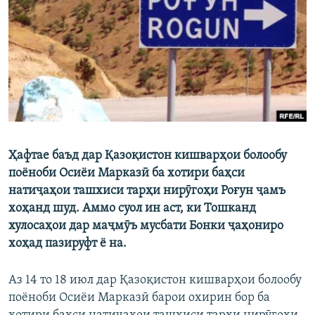
ГУЗОРИШҲОИ РАДИОӢ
Русский
ПАЙГИРӢ КУНЕД
Ҳафтае баъд дар Қазоқистон кишварҳои болообу
Ҳамаи сомонаҳои RFE/RL
поёноби Осиёи Марказӣ ба хотири баҳси
натиҷаҳои ташхиси тарҳи нирӯгоҳи Роғун ҷамъ
хоҳанд шуд. Аммо суол ин аст, ки Тошканд
хулосаҳои дар маҷмӯъ мусбати Бонки ҷаҳониро
хоҳад пазируфт ё на.
Аз 14 то 18 июл дар Қазоқистон кишварҳои болообу
поёноби Осиёи Марказӣ барои охирин бор ба