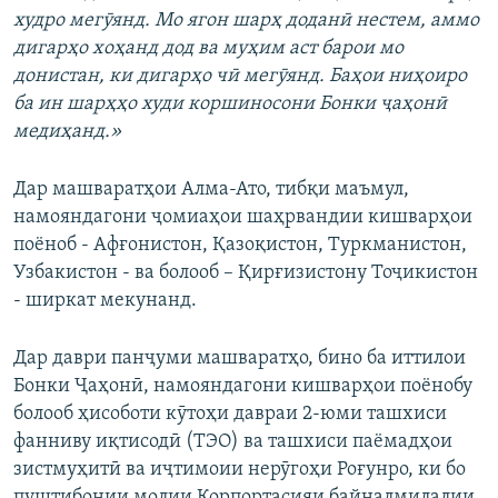
худро мегӯянд. Мо ягон шарҳ доданӣ нестем, аммо
дигарҳо хоҳанд дод ва муҳим аст барои мо
донистан, ки дигарҳо чӣ мегӯянд. Баҳои ниҳоиро
ба ин шарҳҳо худи коршиносони Бонки ҷаҳонӣ
медиҳанд
.
»
Дар машваратҳои Алма-Ато, тибқи маъмул,
намояндагони ҷомиаҳои шаҳрвандии кишварҳои
поёноб - Афғонистон, Қазоқистон, Туркманистон,
Узбакистон - ва болооб – Қирғизистону Тоҷикистон
- ширкат мекунанд.
Дар даври панҷуми машваратҳо, бино ба иттилои
Бонки Ҷаҳонӣ, намояндагони кишварҳои поёнобу
болооб ҳисоботи кӯтоҳи давраи 2-юми ташхиси
фанниву иқтисодӣ (ТЭО) ва ташхиси паёмадҳои
зистмуҳитӣ ва иҷтимоии нерӯгоҳи Роғунро, ки бо
пуштибонии молии Корпортасияи байналмилалии