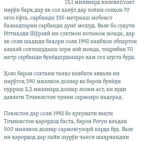
13,1 миллиард киловат/соат
нирӯи барқ дар як сол ҳанӯз дар поёни солҳои 70
оғоз ёфта, сарбанди 335-метриаш мебоист
баландтарин сарбанди дунё мешуд. Вале бо суқути
Иттиҳоди Шӯравӣ ин сохтмон нотамом монда, дар
як сели шадиди баҳори соли 1992 нақбҳои обпартои
алакай сохташудааш зери лой монда, тақрибан 70
метр сарбанди бунёдшудаашро ҳам сел шуста бурд.
Ҳоло барои сохтани танҳо навбати аввали ин
нирӯгоҳ 590 миллион доллар ва барои бунёди
пурраш 2,2 миллиард доллар лозим аст, ки худи
давлати Тоҷикистон чунин сармояро надорад.
Покистон дар соли 1992 бо ҳукумати вақти
Тоҷикистон қарордод баста, барои Роғун ваъдаи
500 миллион доллар сармоягузорӣ карда буд. Вале
ин қарордод дар пайи шурӯи ҷанги шаҳрвандии