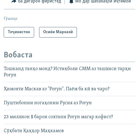
Ба дигарон фиристед
Мо дар шабакаҳои иҷтимоӣ
Гӯшаҳо
Тоҷикистон
Осиёи Марказӣ
Вобаста
Тошканд танҳо монд? Истиқболи СММ аз ташхиси тарҳи
Роғун
Ҳимояти Маскав аз "Роғун". Паём ба кӣ ва чаро?
Пуштибонии ногаҳонии Русия аз Роғун
23 миллион $ барои сохтани Роғун магар кофист?
Сӯҳбати Қаҳҳор Маҳкамов