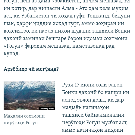
Роғун, пеш аз ҳама Ӯзбакистон, анҷом мешавад. Аз
ин хотир, дар нишасти Алма - Ато ҳам хеле муҳим
аст, ки Узбакистон чӣ хоҳад гуфт. Тошканд, бидуни
шак, ҳарфи ҷиддие хоҳад гуфт, аммо зоҳиран ин
воқеиятро, ки пас аз ниҳоӣ шудани ташхиси Бонки
ҷаҳонӣ заминаи бештаре барои идомаи сохтмони
«Роғун» фароҳам мешавад, наметавонад рад
кунад.
Арзёбиҳо чӣ мегӯянд?
Рӯзи 17 июни соли равон
Бонки ҷаҳонӣ бо нашри ин
аснод эълон дошт, ки дар
маҷмӯъ натиҷаҳои
ташхиси байналмилалии
Маҳалли сохтмони
нерӯгоҳи Роғун мусбат аст,
нирӯгоҳи Роғун
аммо натиҷаҳои ниҳоии