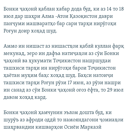
Бонки ҷаҳонӣ қаблан хабар дода буд, ки аз 14 то 18
июл дар шаҳри Алма -Атои Қазоқистон даври
панҷуми машваратҳо бар сари тарҳи нирӯгоҳи
Роғун доир хоҳад шуд.
Аммо ин нишаст аз нишастҳои қаблӣ куллан фарқ
мекунад, зеро ин дафъа натиҷаҳои аз сӯи Бонки
ҷаҳонӣ ва ҳукумати Тоҷикистон нашршудаи
ташхиси тарҳи ин нирӯгоҳи барои Тоҷикистон
ҳаётан муҳим баҳс хоҳад шуд. Баҳси натоиҷи
ташхиси тарҳи Роғун рӯзи 17 июн, аз рӯзи нашри
ин санад аз сӯи Бонки ҷаҳонӣ оғоз ёфта, то 29 июл
давом хоҳад кард.
Бонки ҷаҳонӣ ҳамчунин эълом дошта буд, ки
шурӯъ аз афроди оддӣ то намояндагони ҷомиаҳои
шаҳрвандии кишварҳои Осиёи Марказӣ