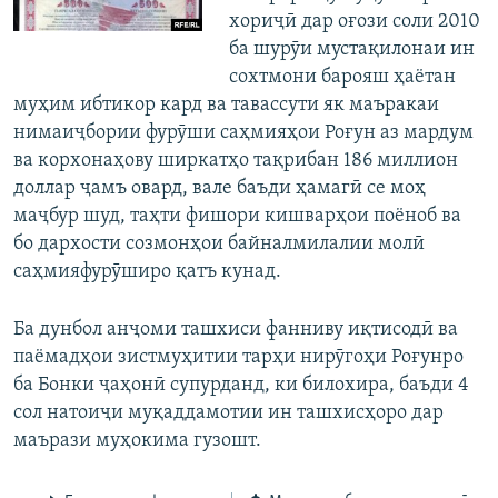
хориҷӣ дар оғози соли 2010
ба шурӯи мустақилонаи ин
сохтмони барояш ҳаётан
муҳим ибтикор кард ва тавассути як маъракаи
нимаиҷбории фурӯши саҳмияҳои Роғун аз мардум
ва корхонаҳову ширкатҳо тақрибан 186 миллион
доллар ҷамъ овард, вале баъди ҳамагӣ се моҳ
маҷбур шуд, таҳти фишори кишварҳои поёноб ва
бо дархости созмонҳои байналмилалии молӣ
саҳмияфурӯширо қатъ кунад.
Ба дунбол анҷоми ташхиси фанниву иқтисодӣ ва
паёмадҳои зистмуҳитии тарҳи нирӯгоҳи Роғунро
ба Бонки ҷаҳонӣ супурданд, ки билохира, баъди 4
сол натоиҷи муқаддамотии ин ташхисҳоро дар
маърази муҳокима гузошт.