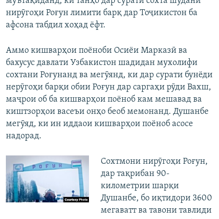
мӯътақиданд, ки танҳо дар сурати сохта шудани
нирӯгоҳи Роғун лимити барқ дар Тоҷикистон ба
афсона табдил хоҳад ёфт.
Аммо кишварҳои поёноби Осиёи Марказӣ ва
бахусус давлати Узбакистон шадидан мухолифи
сохтани Роғунанд ва мегӯянд, ки дар сурати бунёди
нерӯгоҳи барқи обии Роғун дар саргаҳи рӯди Вахш,
маҷрои об ба кишварҳои поёноб кам мешавад ва
киштзорҳои васеъи онҳо беоб мемонанд. Душанбе
мегӯяд, ки ин иддаои кишварҳои поёноб асосе
надорад.
Сохтмони нирӯгоҳи Роғун,
дар тақрибан 90-
километрии шарқи
Душанбе, бо иқтидори 3600
мегаватт ва тавони тавлиди