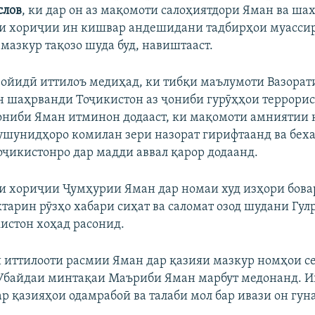
слов
, ки дар он аз мақомоти салоҳиятдори Яман ва шах
и хориҷии ин кишвар андешидани тадбирҳои муасси
мазкур тақозо шуда буд, навиштааст.
Сойидӣ иттилоъ медиҳад, ки тибқи маълумоти Вазорат
 шаҳрванди Тоҷикистон аз ҷониби гурӯҳҳои террорис
ониби Яман итминон додааст, ки мақомоти амниятии
ушунидҳоро комилан зери назорат гирифтаанд ва бех
ҷикистонро дар мадди аввал қарор додаанд.
и хориҷии Ҷумҳурии Яман дар номаи худ изҳори бова
тарин рӯзҳо хабари сиҳат ва саломат озод шудани Гул
истон хоҳад расонид.
иттилооти расмии Яман дар қазияи мазкур номҳои се
Убайдаи минтақаи Маъриби Яман марбут медонанд. И
ар қазияҳои одамрабоӣ ва талаби мол бар ивази он гун