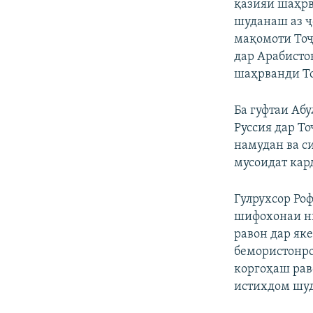
қазияи шаҳрв
шуданаш аз ҷ
мақомоти Тоҷ
дар Арабистон
шаҳрванди То
Ба гуфтаи Аб
Руссия дар То
намудан ва с
мусоидат кард
Гулрухсор Ро
шифохонаи ни
равон дар як
бемористонро,
коргоҳаш рав
истихдом шуд