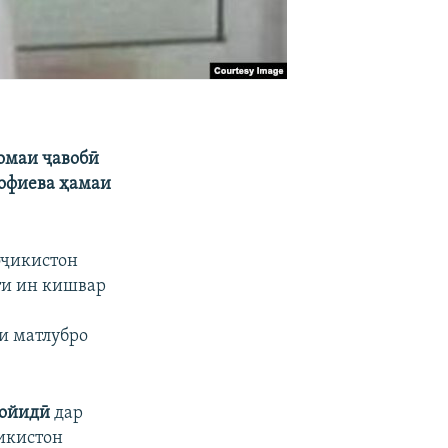
омаи ҷавобӣ
Рофиева ҳамаи
оҷикистон
ти ин кишвар
аи матлубро
Сойидӣ
дар
икистон