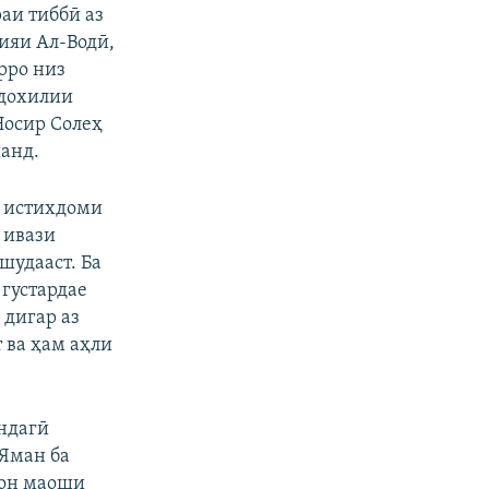
аи тиббӣ аз
ияи Ал-Водӣ,
рро низ
 дохилии
Носир Солеҳ
анд.
и истихдоми
 ивази
шудааст. Ба
густардае
 дигар аз
 ва ҳам аҳли
индагӣ
Яман ба
бон маоши