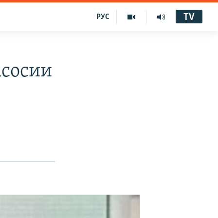
TV
РУС
асосии