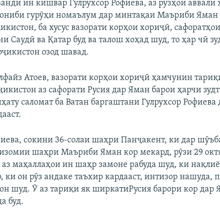
анди ин кишвар Гулрухсор Рофиева, аз рӯзҳои аввали 
ониби гурӯҳи номаълум дар минтақаи Маъриби Яман 
икистон, ба хусус вазорати корҳои хориҷӣ, сафоратҳо
и Саудӣ ва Қатар буд ва талош хоҳад шуд, то ҳар чӣ зу
ҷикистон озод шавад.
улфайз Атоев, вазорати корҳои хориҷӣ ҳамчунин тариқ
ҷикистон аз сафорати Русия дар Яман барои ҳарчи зудт
иҳату саломат ба Ватан баргаштани Гулрухсор Рофиева
ааст.
фиева, сокини 36-солаи шаҳри Панҷакент, ки дар шӯъ
зомии шаҳри Маъриби Яман кор мекард, рӯзи 29 окт
е аз маҳаллаҳои ин шаҳр замоне рабуда шуд, ки нақли
 ки он рӯз андаке таъхир кардааст, интизор нашуда, 
он шуд. Ӯ аз тариқи як ширкатиРусия барори кор дар
а буд.