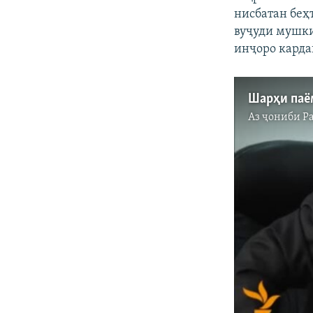
нисбатан беҳ
вуҷуди мушки
инҷоро карда
Аз ҷониби
Р