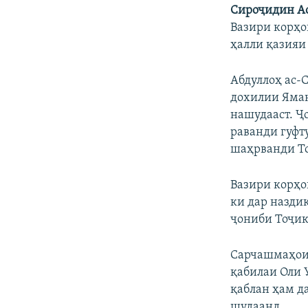
Сироҷидин А
Вазири корҳо
ҳалли қазияи 
Абдуллоҳ ас-
дохилии Яман
нашудааст. Ҷ
раванди гуфт
шаҳрванди То
Вазири корҳо
ки дар наздик
ҷониби Тоҷик
Сарчашмаҳои 
қабилаи Оли 
қаблан ҳам д
шудаанд.