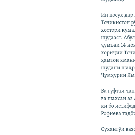
Ин посух дар
Тоҷикистон р
хостори кӯма
шудааст. Абу
ҷумъаи 14 но
хориҷии Тоҷи
ҳамтои ямани
шудани шаҳрв
Ҷумҳурии Яма
Ба гуфтаи ҷа
ва шахсан аз
ки бо истифо
Рофиева тадб
Сухангӯи ваз