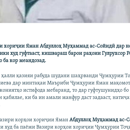
и хориҷии Яман Абдуллоҳ Муҳаммад ас-Сойидӣ дар н
ҷики худ гуфтааст, кишвараш барои раҳоии Гулрухсор 
 ба кор меандозад.
а ҳалли қазияи рабуда шудани шаҳрванди Ҷумҳурии Т
фиева дар минтақаи Маъриби Ҷумҳурии Яман мақомо
кониятҳо истифода мебаранд, то дар гуфтушунидҳо бо
 қабилае, ки ба ин амали манфур даст задааст, натиҷ
.
Вазири корҳои хориҷии Яман
Абдуллоҳ Муҳаммад ас-
и худ ба паёми Вазири корҳои хориҷии Ҷумҳурии Тоҷ