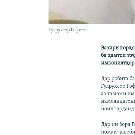
Гулрухсор Рофиева
Вазири корҳо
ба ҳамтои то
имкониятҳоро
Дар робита б
Гулрухсор Ро
аз тамоми им
намояндагони
ноил гарданд
Дар ин бора 
номаи ҷавоби