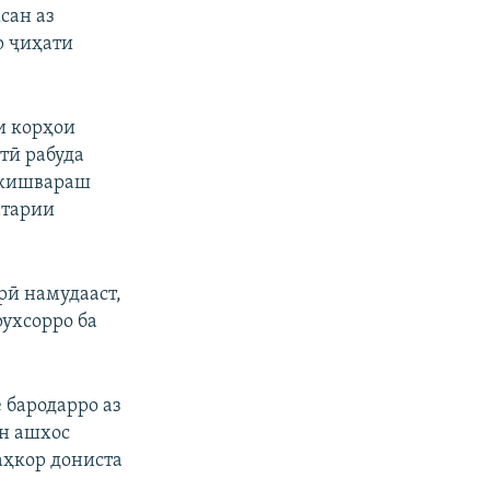
сан аз
р ҷиҳати
и корҳои
тӣ рабуда
 кишвараш
атарии
рӣ намудааст,
рухсорро ба
 бародарро аз
н ашхос
аҳкор дониста