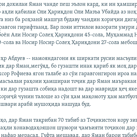
ри дохилаи Яман чанде пеш эълон кард, ки ин ҳамшир
 аҳли қабилаи Оли Ҳариқдон Оли Мазъа Убайда аз ноҳ
та низ ба роҳзанӣ машғул будаву чандин хориҷии дига
аравгон гирифтаанд. Бар пояи иттилои вазорати умури
оён Али Носир Солеҳ Ҳариқдони 45-сола, Муҳаммад 
-сола ва Носир Носир Солеҳ Ҳариқдони 27-сола мебош
р Абдуев -- намояндагони як ширкати русии масъул
ик дар Яман,мегӯяд, бо гузашти инак қариб як моҳ дар
сор Рофиева ягон талабе аз сӯи гаравгонгирон ироа на
р масъалаи раҳоии ҳамшираи тоҷик дар Яман маъракаи 
 ки дар гузашта собиқа надошт ва дар мавриди ҳеҷ яке
хориҷӣ чунин талоше аз сӯи ҳам мақомоту ҳам матбуот
швари арабӣ мушоҳида нашуда буд.
ҳо, дар Яман тақрибан 70 табиб аз Тоҷикистон кору з
 аҳли хонаводаҳояшон шумори ҷамъияти тоҷикон дар 
 нафар мерасад. Гуфта мешавад, дар Яман барои таби