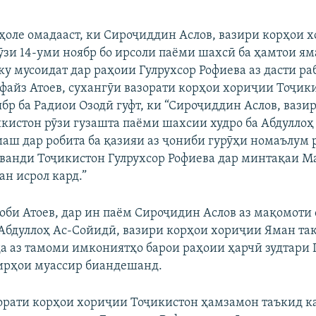
 ҳоле омадааст, ки Сироҷиддин Аслов, вазири корҳои 
ӯзи 14-уми ноябр бо ирсоли паёми шахсӣ ба ҳамтои я
ку мусоидат дар раҳоии Гулрухсор Рофиева аз дасти р
лфайз Атоев, сухангӯи вазорати корҳои хориҷии Тоҷики
ябр ба Радиои Озодӣ гуфт, ки “Сироҷиддин Аслов, вази
кистон рӯзи гузашта паёми шахсии худро ба Абдуллоҳ
аш дар робита ба қазияи аз ҷониби гурӯҳи номаълум 
анди Тоҷикистон Гулрухсор Рофиева дар минтақаи 
н исрол кард.”
ноби Атоев, дар ин паём Сироҷидин Аслов аз мақомоти
 Абдуллоҳ Ас-Сойидӣ, вазири корҳои хориҷии Яман тақ
да аз тамоми имкониятҳо барои раҳоии ҳарчӣ зудтари 
ирҳои муассир биандешанд.
орати корҳои хориҷии Тоҷикистон ҳамзамон таъкид ка