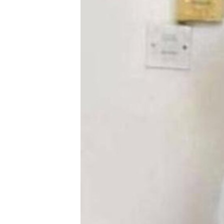
ГУЗОРИШҲОИ РАДИОӢ