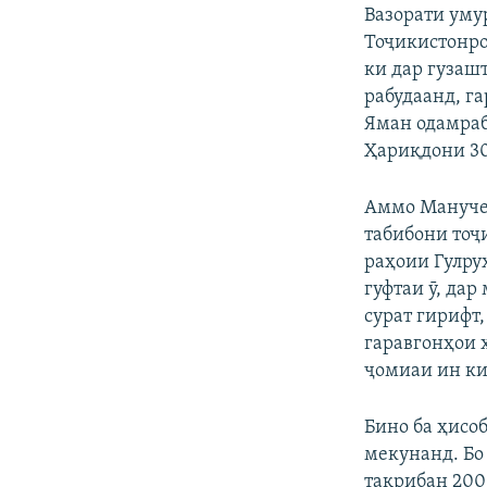
Вазорати уму
Тоҷикистонро
ки дар гузаш
рабудаанд, г
Яман одамраб
Ҳариқдони 30
Аммо Манучеҳ
табибони тоҷ
раҳоии Гулрух
гуфтаи ӯ, да
сурат гирифт,
гаравгонҳои 
ҷомиаи ин ки
Бино ба ҳисоб
мекунанд. Бо
тақрибан 200