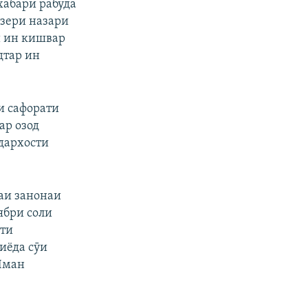
хабари рабуда
зери назари
и ин кишвар
дтар ин
и сафорати
ар озод
 дархости
баи занонаи
ябри соли
ёти
пиёда сӯи
 Яман