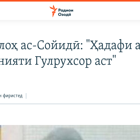
лоҳ ас-Сойидӣ: "Ҳадафи 
нияти Гулрухсор аст"
н фиристед