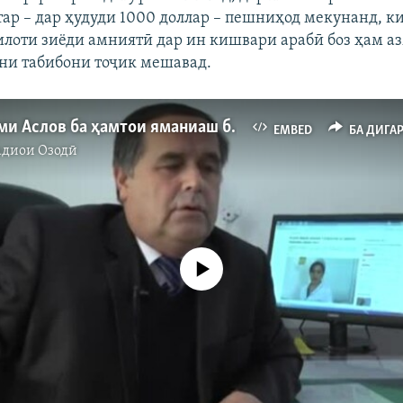
тар – дар ҳудуди 1000 доллар – пешниҳод мекунанд, ки
лоти зиёди амниятӣ дар ин кишвари арабӣ боз ҳам аз
ни табибони тоҷик мешавад.
Шарҳи паёми Аслов ба ҳамтои яманиаш барои раҳоии Гулрухсор
EMBED
БА ДИГА
адиои Озодӣ
Феълан кор намекунад