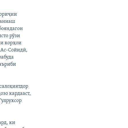
хориҷии
маниаш
абояндагон
сто рӯзи
ри корҳои
 Ас-Сойидӣ,
рабуда
Маъриби
 салоҳиятдор
озо кардааст,
Гулрухсор
рд, ки