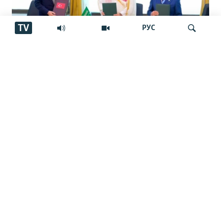
TV
РУС
Арабистон, Покистон ва Туркия
Ҷустуҷӯ
созишномаи дифоии муштарак имзо
карданд