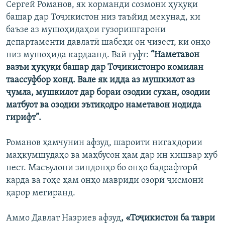
Сергей Романов, як корманди созмони ҳуқуқи
башар дар Тоҷикистон низ таъйид мекунад, ки
баъзе аз мушоҳидаҳои гузоришгарони
департаменти давлатӣ шабеҳи он чизест, ки онҳо
низ мушоҳида кардаанд. Вай гуфт:
“Наметавон
вазъи ҳуқуқи башар дар Тоҷикистонро комилан
таассуфбор хонд. Вале як идда аз мушкилот аз
ҷумла, мушкилот дар бораи озодии сухан, озодии
матбуот ва озодии эътиқодро наметавон нодида
гирифт”.
Романов ҳамчунин афзуд, шароити нигаҳдории
маҳкумшудаҳо ва маҳбусон ҳам дар ин кишвар хуб
нест. Масъулони зиндонҳо бо онҳо бадрафторӣ
карда ва гоҳе ҳам онҳо мавриди озорӣ ҷисмонӣ
қарор мегиранд.
Аммо Давлат Назриев афзуд
, «Тоҷикистон ба таври