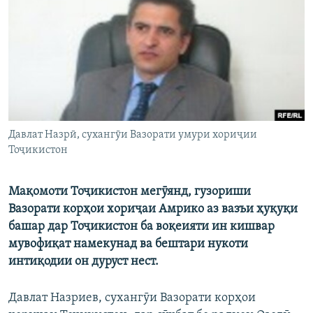
ГУЗОРИШҲОИ РАДИОӢ
Русский
ПАЙГИРӢ КУНЕД
Давлат Назрӣ, сухангӯи Вазорати умури хориҷии
Тоҷикистон
Ҳамаи сомонаҳои RFE/RL
Мақомоти Тоҷикистон мегӯянд, гузориши
Вазорати корҳои хориҷаи Амрико аз вазъи ҳуқуқи
башар дар Тоҷикистон ба воқеияти ин кишвар
мувофиқат намекунад ва бештари нукоти
интиқодии он дуруст нест.
Давлат Назриев, сухангӯи Вазорати корҳои