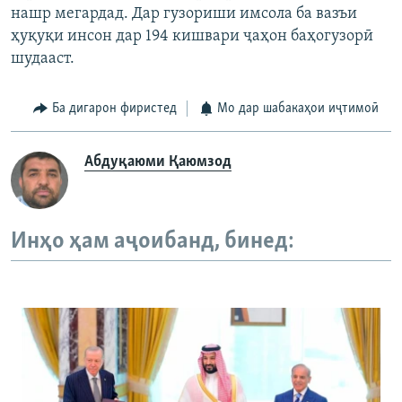
нашр мегардад. Дар гузориши имсола ба вазъи
ҳуқуқи инсон дар 194 кишвари ҷаҳон баҳогузорӣ
шудааст.
Ба дигарон фиристед
Мо дар шабакаҳои иҷтимоӣ
Абдуқаюми Қаюмзод
Инҳо ҳам аҷоибанд, бинед: