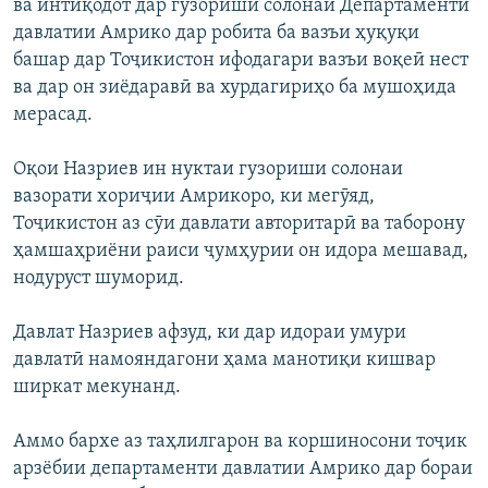
ва интиқодот дар гузориши солонаи Департаменти
давлатии Амрико дар робита ба вазъи ҳуқуқи
башар дар Тоҷикистон ифодагари вазъи воқеӣ нест
ва дар он зиёдаравӣ ва хурдагириҳо ба мушоҳида
мерасад.
Оқои Назриев ин нуктаи гузориши солонаи
вазорати хориҷии Амрикоро, ки мегӯяд,
Тоҷикистон аз сӯи давлати авторитарӣ ва таборону
ҳамшаҳриёни раиси ҷумҳурии он идора мешавад,
нодуруст шуморид.
Давлат Назриев афзуд, ки дар идораи умури
давлатӣ намояндагони ҳама манотиқи кишвар
ширкат мекунанд.
Аммо бархе аз таҳлилгарон ва коршиносони тоҷик
арзёбии департаменти давлатии Амрико дар бораи