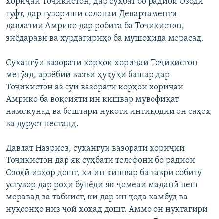
хориҷаи Тоҷикистон, дар сӯҳбат бо радиои Озодӣ
гуфт, дар гузориши солонаи Департаменти
давлатии Амрико дар робита ба Тоҷикистон,
зиёдаравӣ ва хурдагириҳо ба мушоҳида мерасад.
Сухангӯи вазорати корҳои хориҷаи Тоҷикистон
мегӯяд, арзёбии вазъи ҳуқуқи башар дар
Тоҷикистон аз сӯи вазорати корҳои хориҷаи
Амрико ба воқеияти ин кишвар мувофиқат
намекунад ва бештари нукоти интиқодии он саҳеҳ
ва дуруст нестанд.
Давлат Назриев, сухангӯи вазорати хориҷии
Тоҷикистон дар як сӯҳбати телефонӣ бо радиои
Озодӣ изҳор дошт, ки ин кишвар ба таври собиту
устувор дар роҳи бунёди як ҷомеаи маданӣ пеш
меравад ва табиист, ки дар ин ҷода камбуд ва
нуқсонҳо низ ҷой хоҳад дошт. Аммо он нуктагирӣ