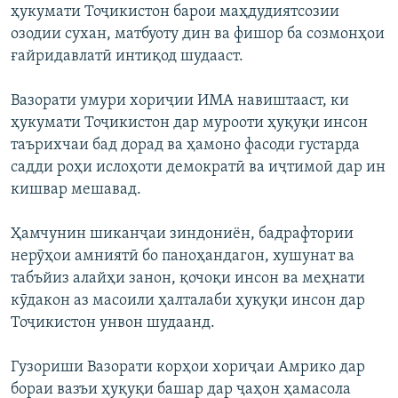
ҳукумати Тоҷикистон барои маҳдудиятсозии
озодии сухан, матбуоту дин ва фишор ба созмонҳои
ғайридавлатӣ интиқод шудааст.
Вазорати умури хориҷии ИМА навиштааст, ки
ҳукумати Тоҷикистон дар мурооти ҳуқуқи инсон
таърихчаи бад дорад ва ҳамоно фасоди густарда
садди роҳи ислоҳоти демократӣ ва иҷтимоӣ дар ин
кишвар мешавад.
Ҳамчунин шиканҷаи зиндониён, бадрафтории
нерӯҳои амниятӣ бо паноҳандагон, хушунат ва
табъйиз алайҳи занон, қочоқи инсон ва меҳнати
кӯдакон аз масоили ҳалталаби ҳуқуқи инсон дар
Тоҷикистон унвон шудаанд.
Гузориши Вазорати корҳои хориҷаи Амрико дар
бораи вазъи ҳуқуқи башар дар ҷаҳон ҳамасола