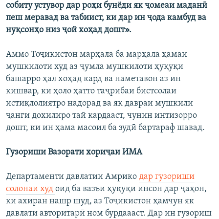
собиту устувор дар роҳи бунёди як ҷомеаи маданӣ
пеш меравад ва табиист, ки дар ин ҷода камбуд ва
нуқсонҳо низ ҷой хоҳад дошт».
Аммо Тоҷикистон марҳала ба марҳала ҳамаи
мушкилоти худ аз ҷумла мушкилоти ҳуқуқи
башарро ҳал хоҳад кард ва наметавон аз ин
кишвар, ки ҳоло ҳатто таҷрибаи бистсолаи
истиқлолиятро надорад ва як давраи мушкили
ҷанги дохилиро тай кардааст, чунин интизорро
дошт, ки ин ҳама масоил ба зудӣ бартараф шавад.
Гузориши Вазорати хориҷаи ИМА
Департаменти давлатии Амрико
дар гузориши
солонаи худ
оид ба вазъи ҳуқуқи инсон дар ҷаҳон,
ки ахиран нашр шуд, аз Тоҷикистон ҳамчун як
давлати авторитарӣ ном бурдаааст. Дар ин гузориш