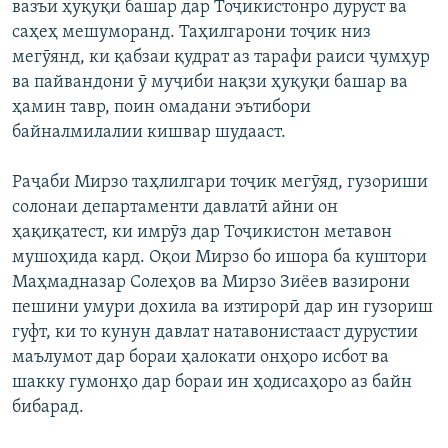
вазъи ҳуқуқи башар дар Тоҷикистонро дуруст ва
саҳеҳ мешуморанд. Таҳилгарони тоҷик низ
мегӯянд, ки қабзаи қудрат аз тарафи раиси ҷумҳур
ва пайвандони ӯ муҷиби нақзи ҳуқуқи башар ва
ҳамин тавр, поин омадани эътибори
байналмилалии кишвар шудааст.
Раҷаби Мирзо таҳлилгари тоҷик мегӯяд, гузориши
солонаи департаменти давлатӣ айни он
ҳақиқатест, ки имрӯз дар Тоҷикистон метавон
мушоҳида кард. Оқои Мирзо бо ишора ба куштори
Маҳмадназар Солеҳов ва Мирзо Зиёев вазирони
пешини умури дохила ва изтирорӣ дар ин гузориш
гуфт, ки то кунун давлат натавонистааст дурустии
маълумот дар бораи ҳалокати онҳоро исбот ва
шакку гумонҳо дар бораи ин ҳодисаҳоро аз байн
бибарад.