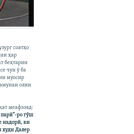
узург соатҳо
ани ҳар
ат беҳтарин
се чун ӯ ба
ии муосир
 намунаи олии
қат меафзояд:
 парӣ”-ро гӯш
е надорӣ, ки
и худи Далер