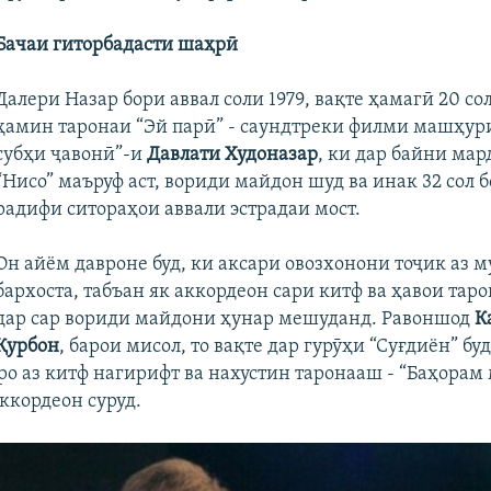
Бачаи гиторбадасти шаҳрӣ
Далери Назар бори аввал соли 1979, вақте ҳамагӣ 20 сол
ҳамин таронаи “Эй парӣ” - саундтреки филми машҳур
субҳи ҷавонӣ”-и
Давлати Худоназар
, ки дар байни ма
“Нисо” маъруф аст, вориди майдон шуд ва инак 32 сол б
радифи ситораҳои аввали эстрадаи мост.
Он айём давроне буд, ки аксари овозхонони тоҷик аз м
бархоста, табъан як аккордеон сари китф ва ҳавои тар
дар сар вориди майдони ҳунар мешуданд. Равоншод
К
Қурбон
, барои мисол, то вақте дар гурӯҳи “Суғдиён” буд
о аз китф нагирифт ва нахустин таронааш - “Баҳорам
ккордеон суруд.