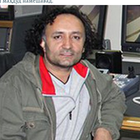
ӣ маҳдуд намешавад.