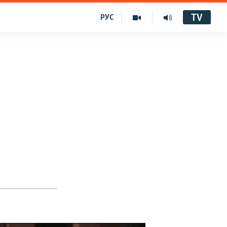
TV
РУС