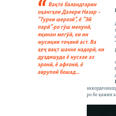
Вақте баландтарин
оҳангҳои Далери Назар –
“Турки шерозӣ”, ё “Эй
парӣ”-ро гӯш мекунӣ,
яқинан мегӯӣ, ки ин
мусиқии тоҷикӣ аст. Ва
ҳеҷ вақт шакке надорӣ, ки
дуздишуда ё нусхае аз
эронӣ, ё афғонӣ, ё
аврупоӣ бошад...
аккордеонашр
ро бо ҳамин а