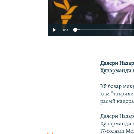
0:00
Далери Назар
Ҳунарманди 
Кӣ бовар мек
ҳам “таърихи
расмӣ надора
Далери Назар
Ҳунарманди м
17-солааш Ме