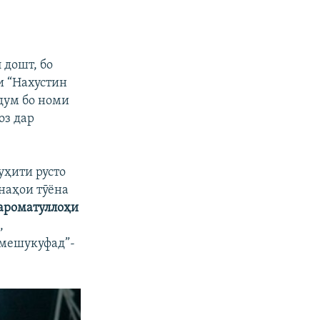
 дошт, бо
и “Нахустин
рдум бо номи
оз дар
уҳити русто
онаҳои тӯёна
ароматуллоҳи
,
 мешукуфад”-