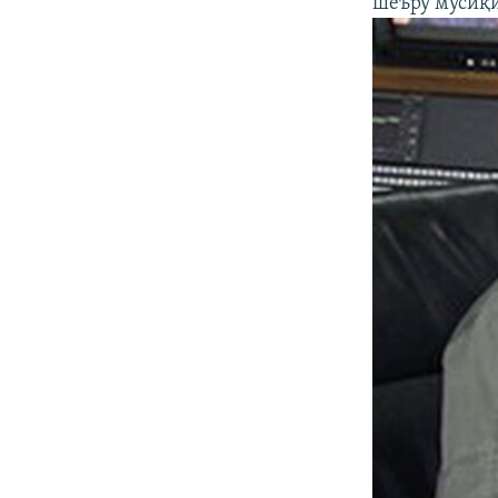
шеъру мусиқ