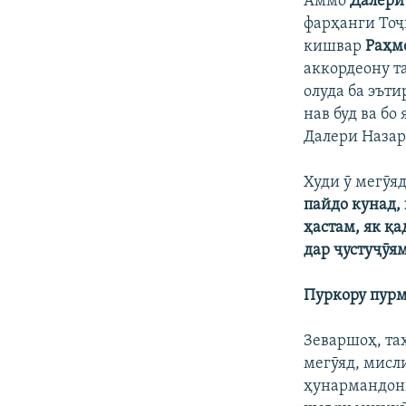
Аммо
Далери
фарҳанги То
кишвар
Раҳм
аккордеону та
олуда ба эъти
нав буд ва бо
Далери Назар
Худи ӯ мегӯя
пайдо кунад, 
ҳастам, як қ
дар ҷустуҷӯям
Пуркору пур
Зеваршоҳ, та
мегӯяд, мисл
ҳунармандони