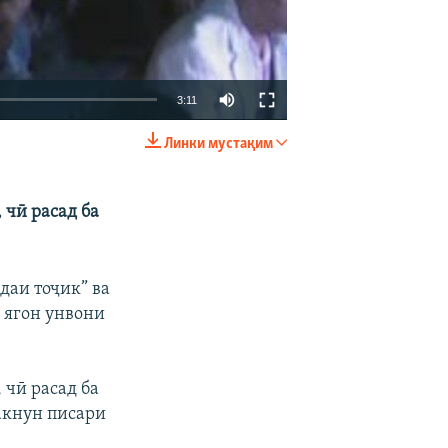
3:11
Линки мустақим
EMBED
БА ДИГАРОН ФИРИСТЕД
 чӣ расад ба
даи тоҷик” ва
 ягон унвони
 чӣ расад ба
акнун писари