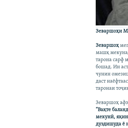
Зеваршоҳи 
Зеваршоҳ
мег
машқ мекунад
тарона сарф м
бошад. Ин аст
чунин омези
даст наёфтаас
таронаи тоҷи
Зеваршоҳ афз
“Вақте балан
мекунӣ, яқина
дуздишуда ё н