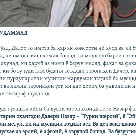
МУҲАММАД
ӯяд, Далер то имрӯз ба ҳар як консерти чӣ хурд ва чӣ б
, ки омадагиаш комил бошад, ва моҳҳоро барои сохт
екунад, ки ҳарчӣ аз номи ӯ берун меояд, фақат ва фақ
, ки бо вуҷуди кам будани теъдоди таронаҳои Далер, ка
ши пурҳунаронаи мусиқии мардумии тоҷикӣ бо мусиқ
т ва ҳамин таронаҳои ӯст, ки дар хориҷ ба унвони як
кӣ эътироф шудаанд.
уд, гузашти айём ба ҳусни таронаҳои Далери Назар фа
дтарин оҳангҳои Далери Назар – “Турки шерозӣ”, ё “Эй
н мегӯӣ, ки ин мусиқии тоҷикӣ аст. Ва ҳеҷ вақт шакк
усхае аз эронӣ, ё афғонӣ, ё аврупоӣ бошад. Ва бузурги