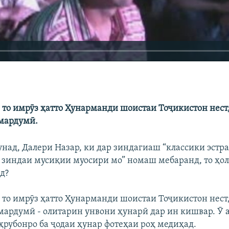
 то имрӯз ҳатто Ҳунарманди шоистаи Тоҷикистон нест,
мардумӣ.
унад, Далери Назар, ки дар зиндагиаш “классики эстра
 зиндаи мусиқии муосири мо” номаш мебаранд, то ҳол
д?
 то имрӯз ҳатто Ҳунарманди шоистаи Тоҷикистон нест,
ардумӣ - олитарин унвони ҳунарӣ дар ин кишвар. Ӯ 
ҳрубонро ба ҷодаи ҳунар фотеҳаи роҳ медиҳад.