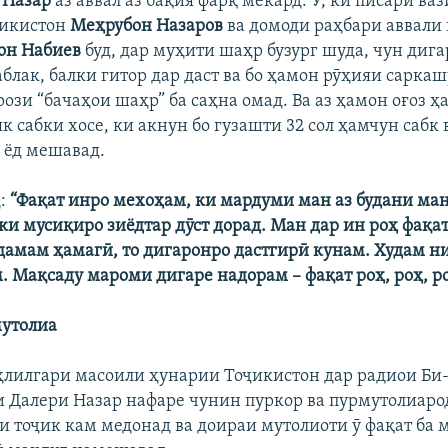
 Назар
аз аввал аз бақия фарқ мекард. Ӯ, ки писари ва
ҷикистон
Меҳрубон Назаров
ва домоди раҳбари аввали
он Набиев
буд, дар муҳити шаҳр бузург шуда, чун дига
блак, балки гитор дар даст ва бо ҳамон рӯҳияи сарка
рози “бачаҳои шаҳр” ба саҳна омад. Ва аз ҳамон оғоз ҳ
 як сабки хосе, ки акнун бо гузашти 32 сол ҳамчун сабк
 ёд мешавад.
д:
“Фақат инро мехоҳам, ки мардуми ман аз будани ма
ки мусиқиро зиёдтар дӯст дорад. Ман дар ин роҳ фақа
адамам ҳамагӣ, то дигаронро дастгирӣ кунам. Худам н
. Мақсаду мароми дигаре надорам – фақат роҳ, роҳ, ро
мутолиа
ҳлилгари масоили ҳунарии Тоҷикистон дар радиои Би
и Далери Назар нафаре чунин пуркор ва пурмутолиаро
 тоҷик кам медонад ва доираи мутолиоти ӯ фақат ба 