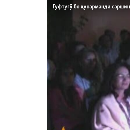
ГУЗОРИШҲОИ РАДИОӢ
Гуфтугӯ бо ҳунарманди саршин