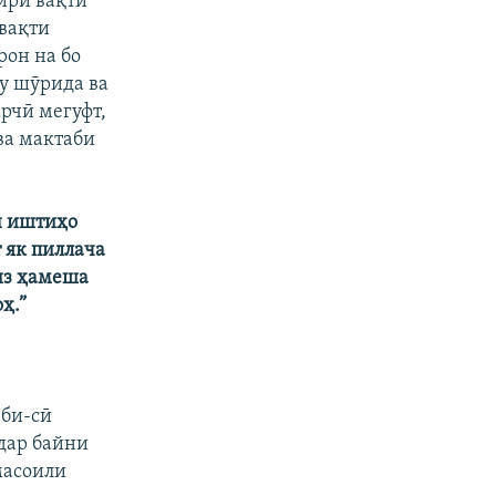
зири вақти
 вақти
рон на бо
шу шӯрида ва
арчӣ мегуфт,
 ва мактаби
н иштиҳо
т як пиллача
из ҳамеша
ҳ.”
-би-сӣ
дар байни
масоили