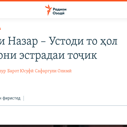
А
и Назар – Устоди то ҳол
они эстрадаи тоҷик
пур
Барот Юсуфӣ
Сафаргули Олимӣ
1
н фиристед