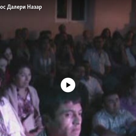
ос Далери Назар
Феълан кор намекунад