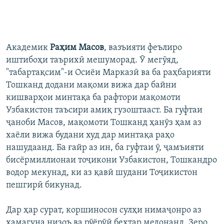
Академик
Раҳим Масов
, вазъияти феълиро
иштибоҳи таърихӣ мешуморад. Ӯ мегӯяд,
"табартақсим"-и Осиёи Марказӣ ва ба раҳбарияти
Тошканд додани мақоми вижа дар байни
кишварҳои минтақа ба рафтори мақомоти
Узбакистон таъсири амиқ гузоштааст. Ба гуфтаи
ҷаноби Масов, мақомоти Тошканд ҳанӯз ҳам аз
хаёли вижа будани худ дар минтақа раҳо
нашудаанд. Ба ғайр аз ин, ба гуфтаи ӯ, ҷамъияти
бисёрмиллионаи тоҷикони Узбакистон, Тошкандро
водор мекунад, ки аз қавӣ шудани Тоҷикистон
пешгирӣ бикунад.
Дар ҳар сурат, коршиносон сулҳи нимаҷонро аз
ҳамагуна низоъ ва рӯёрӯӣ беҳтар медонанд. Зеро