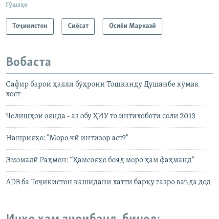
Гӯшаҳо
Тоҷикистон
Сиёсат
Осиёи Марказӣ
Вобаста
Сафир барои ҳалли бӯҳрони Тошканду Душанбе кӯмак
хост
Чолишҳои оянда - аз обу ҲИУ то интихоботи соли 2013
Нашрияҳо: "Моро чӣ интизор аст?"
Эмомалӣ Раҳмон: “Ҳамсояҳо бояд моро ҳам фаҳманд”
ADB ба Тоҷикистон кашидани хатти барқу газро ваъда дод