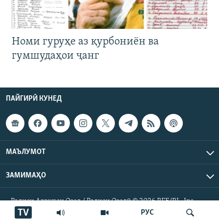
Номи гуруҳе аз қурбониён ва
гумшудаҳои ҷанг
ПАЙГИРӢ КУНЕД
МАЪЛУМОТ
ЗАМИМАҲО
Радиои Аврупои Озод / Радиои Озодӣ © 2026 RFE/RL. Inc.
Ҳамаи ҳуқуқ маҳфуз аст.
TV
РУС