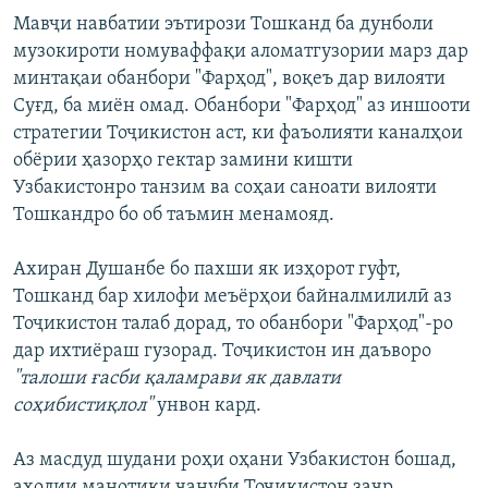
Мавҷи навбатии эътирози Тошканд ба дунболи
музокироти номуваффақи аломатгузории марз дар
минтақаи обанбори "Фарҳод", воқеъ дар вилояти
Суғд, ба миён омад. Обанбори "Фарҳод" аз иншооти
стратегии Тоҷикистон аст, ки фаъолияти каналҳои
обёрии ҳазорҳо гектар замини кишти
Узбакистонро танзим ва соҳаи саноати вилояти
Тошкандро бо об таъмин менамояд.
Ахиран Душанбе бо пахши як изҳорот гуфт,
Тошканд бар хилофи меъёрҳои байналмилилӣ аз
Тоҷикистон талаб дорад, то обанбори "Фарҳод"-ро
дар ихтиёраш гузорад. Тоҷикистон ин даъворо
"талоши ғасби қаламрави як давлати
соҳибистиқлол"
унвон кард.
Аз масдуд шудани роҳи оҳани Узбакистон бошад,
аҳолии манотиқи ҷануби Точикистон заҷр