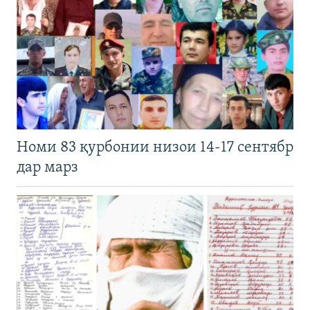
Номи 83 қурбонии низои 14-17 сентябр
дар марз