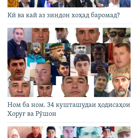
Кӣ ва кай аз зиндон хоҳад баромад?
Ном ба ном. 34 кушташудаи ҳодисаҳои
Хоруғ ва Рӯшон