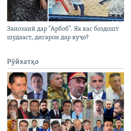
Занозанӣ дар "Арбоб". Як кас боздошт
шудааст, дигарон дар куҷо?
Рӯйхатҳо