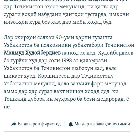
дар Тоҷикистон эҳсос мекунанд, ки ҳатто дар
сурати воқеӣ набудани ҷангҳои густарда, имкони
низоъҳои хурд боз ҳам дар миён хоҳад буд.
Дар охирҳои солҳои 90-уми қарни гузашта
Узбакистон ба полковники узбактабори Тоҷикистон
Маҳмуд Худойбердиев
паноҳгоҳ дод. Худойбердиев
бо гурӯҳи худ дар соли 1998 аз қаламрави
Узбакистон ба Тоҷикистон шабехун зад, вале
шикаст хӯрд. Коршиносон дар Тоҷикистону
Узбакистон мегӯянд, ҳоло вазъият фарқ мекунад,
аммо дар ҳар сурат вақт нишон хоҳад дод, ки
Тошканд дубора ин муҳраро ба бозӣ медарорад, ё
не.
Ба дигарон фиристед
Мо дар шабакаҳои иҷтимоӣ