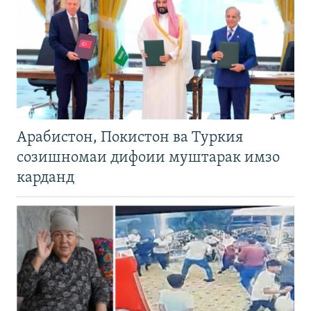
Арабистон, Покистон ва Туркия
созишномаи дифоии муштарак имзо
карданд