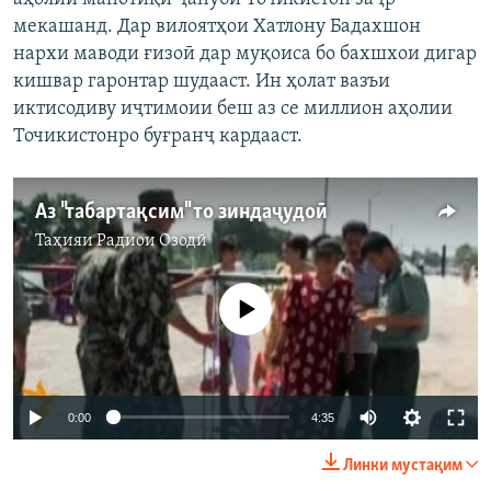
мекашанд. Дар вилоятҳои Хатлону Бадахшон
нархи маводи ғизоӣ дар муқоиса бо бахшхои дигар
кишвар гаронтар шудааст. Ин ҳолат вазъи
иктисодиву иҷтимоии беш аз се миллион аҳолии
Точикистонро буғранҷ кардааст.
Аз "табартақсим" то зиндаҷудоӣ
Таҳияи
Радиои Озодӣ
Феълан кор намекунад
0:00
4:35
Линки мустақим