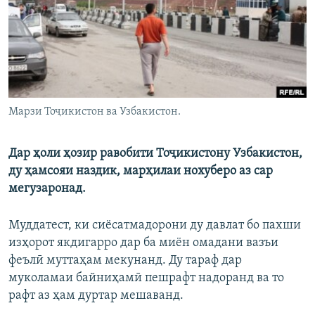
ГУЗОРИШҲОИ РАДИОӢ
Русский
ПАЙГИРӢ КУНЕД
Марзи Тоҷикистон ва Узбакистон.
Дар ҳоли ҳозир равобити Тоҷикистону Узбакистон,
Ҳамаи сомонаҳои RFE/RL
ду ҳамсояи наздик, марҳилаи нохуберо аз сар
мегузаронад.
Муддатест, ки сиёсатмадорони ду давлат бо пахши
изҳорот якдигарро дар ба миён омадани вазъи
феълӣ муттаҳам мекунанд. Ду тараф дар
муколамаи байниҳамӣ пешрафт надоранд ва то
рафт аз ҳам дуртар мешаванд.