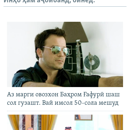
Инҳо ҳам аҷоибанд, бинед:
Аз марги овозхон Баҳром Ғафурӣ шаш
сол гузашт. Вай имсол 50-сола мешуд