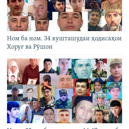
Ном ба ном. 34 кушташудаи ҳодисаҳои
Хоруғ ва Рӯшон