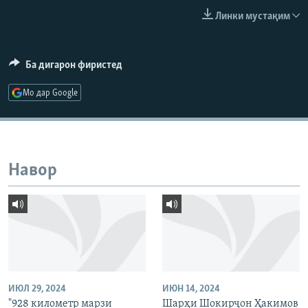
ГУЗОРИШҲОИ РАДИОӢ
Линки мустақим
Русский
ПАЙГИРӢ КУНЕД
Ба дигарон фиристед
Мо дар Google
Ҳамаи сомонаҳои RFE/RL
Навор
ИЮЛ 29, 2024
ИЮН 14, 2024
"928 километр марзи
Шарҳи Шокирҷон Ҳакимов