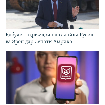
Қабули таҳримҳои нав алайҳи Русия
ва Эрон дар Сенати Амрико