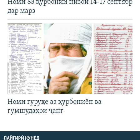
Номи 83 қурбонии низои 14-17 сентябр
дар марз
Номи гуруҳе аз қурбониён ва
гумшудаҳои ҷанг
ПАЙГИРӢ КУНЕД