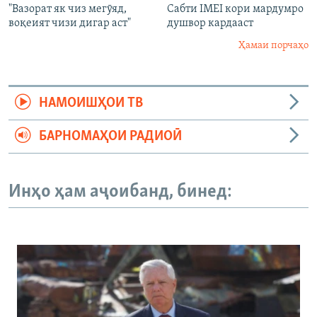
"Вазорат як чиз мегӯяд,
Сабти IMEI кори мардумро
воқеият чизи дигар аст"
душвор кардааст
Ҳамаи порчаҳо
НАМОИШҲОИ ТВ
БАРНОМАҲОИ РАДИОӢ
Инҳо ҳам аҷоибанд, бинед: