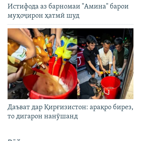
Истифода аз барномаи "Амина" барои
муҳоҷирон ҳатмӣ шуд
Даъват дар Қирғизистон: арақро бирез,
то дигарон нанӯшанд