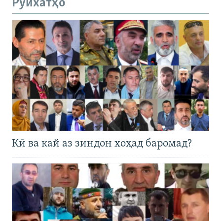
Рӯйхатҳо
Кӣ ва кай аз зиндон хоҳад баромад?