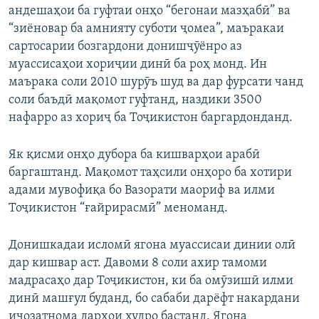
андешаҳои ба гуфтаи онҳо “бегонаи мазҳабӣ” ва
“зиёновар ба амнияту суботи ҷомеа”, маъракаи
сартосарии бозгардони донишҷӯёнро аз
муассисаҳои хориҷии динӣ ба роҳ монд. Ин
маърака соли 2010 шурӯъ шуд ва дар фурсати чанд
соли баъдӣ мақомот гуфтанд, наздики 3500
нафарро аз хориҷ ба Тоҷикистон баргардонданд.
Як қисми онҳо дубора ба кишварҳои арабӣ
баргаштанд. Мақомот таҳсили онҳоро ба хотири
адами мувофиқа бо Вазорати маориф ва илми
Тоҷикистон “ғайрирасмӣ” меноманд.
Донишкадаи исломӣ ягона муассисаи динии олӣ
дар кишвар аст. Давоми 8 соли ахир тамоми
мадрасаҳо дар Тоҷикистон, ки ба омӯзишӣ илми
динӣ машғул буданд, бо сабаби дарёфт накардани
иҷозатнома дарҳои худро бастанд. Ягона