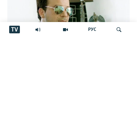
TV
РУС
Аз марги овозхон Баҳром Ғафурӣ шаш
Ҷустуҷӯ
сол гузашт. Вай имсол 50-сола мешуд