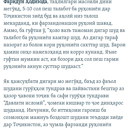
Фаридун Ҳодизода
, таҳлилгари масоили динӣ
мегӯяд, 5-10 сол пеш талабот ба руҳониён дар
Тоҷикистон зиёд буд ва аҳолӣ низ талош
мекарданд, ки фарзандонашон руҳонӣ шавад.
Аммо, ба гуфтаи ӯ, “ҳоло вазъ тамоман дигар шуд ва
талабот ба руҳониён камтар шуд. Аз дигар тараф
назорат аз болои кори руҳониён сахттар шуд. Барои
ҳамин онҳо намехоҳанд ин корро кунанд. Яъне
гуфтан мумкин аст, ки бозори даҳ сол пеш гарми
руҳониён акнун сусттар шудааст.”
Як ҳамсуҳбати дигари мо мегӯяд, баъд аз фаъол
шудани гурӯҳҳои тундрав ва пайвастани бештар аз
ҳазор ҷавони тоҷик ба сафи гурӯҳи тундрави
“Давлати исломӣ”, ҷомеаи кишвар то ҷое динҳарос
шудаанд. Инчунин, бо иттиҳоми гароиш ба
созмонҳои мамнуъ боздошт шудани теъдоди зиёде
дар Тоҷикистон, аз ҷумла фарзанди руҳониён