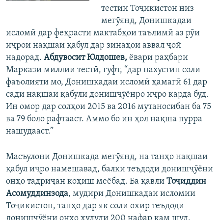
тестии Тоҷикистон низ
мегӯянд, Донишкадаи
исломӣ дар феҳрасти мактабҳои таълимӣ аз рӯи
иҷрои нақшаи қабул дар зинаҳои аввал ҷой
надорад.
Абдувосит Юлдошев,
ёвари раҳбари
Маркази миллии тестӣ, гуфт, “дар нахустин соли
фаъолияти мо, Донишкадаи исломӣ ҳамагӣ 61 дар
сади нақшаи қабули донишҷӯёнро иҷро карда буд.
Ин омор дар солҳои 2015 ва 2016 мутаносибан ба 75
ва 79 боло рафтааст. Аммо бо ин ҳол нақша пурра
нашудааст.”
Масъулони Донишкада мегӯянд, на танҳо нақшаи
қабул иҷро намешавад, балки теъдоди донишҷӯёни
онҳо тадриҷан коҳиш меёбад. Ба қавли
Тоҷиддин
Асомуддинзода
, мудири Донишкадаи исломии
Тоҷикистон, танҳо дар як соли охир теъдоди
донишҷӯёни онҳо ҳудуди 200 нафар кам шуд.