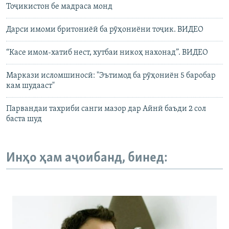
Тоҷикистон бе мадраса монд
Дарси имоми бритониёӣ ба рӯҳониёни тоҷик. ВИДЕО
“Касе имом-хатиб нест, хутбаи никоҳ нахонад”. ВИДЕО
Маркази исломшиносӣ: "Эътимод ба рӯҳониён 5 баробар
кам шудааст"
Парвандаи тахриби санги мазор дар Айнӣ баъди 2 сол
баста шуд
Инҳо ҳам аҷоибанд, бинед: