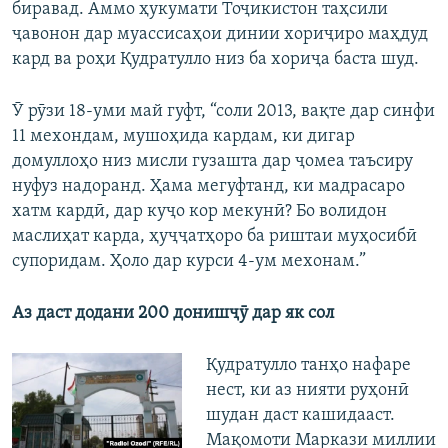
биравад. Аммо ҳукумати Тоҷикистон таҳсили
ҷавонон дар муассисаҳои динии хориҷиро маҳдуд
кард ва роҳи Қудратулло низ ба хориҷа баста шуд.
Ӯ рӯзи 18-уми май гуфт, “соли 2013, вақте дар синфи
11 мехондам, мушоҳида кардам, ки дигар
домуллоҳо низ мисли гузашта дар ҷомеа таъсиру
нуфуз надоранд. Ҳама мегуфтанд, ки мадрасаро
хатм кардӣ, дар куҷо кор мекунӣ? Бо волидон
маслиҳат карда, ҳуҷҷатҳоро ба риштаи муҳосибӣ
супоридам. Ҳоло дар курси 4-ум мехонам.”
Аз даст додани 200 донишҷӯ дар як сол
Қудратулло танҳо нафаре
нест, ки аз нияти руҳонӣ
шудан даст кашидааст.
Мақомоти Маркази миллии