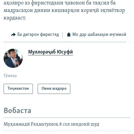
аҳолиро аз фиристодани ҷавонон ба таҳсил ба
мадрасаҳои динии кишварҳои хориҷӣ эҳтиёткор
кардааст.
Ба дигарон фиристед
Мо дар шабакаҳои иҷтимоӣ
Муллораҷаб Юсуфӣ
Гӯшаҳо
Тоҷикистон
Оини мадоро
Вобаста
Муҳаммадӣ Раҳматуллоҳ 8 сол зиндонӣ шуд