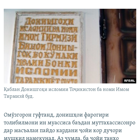
Қаблан Донишгоҳи исломии Тоҷикистон ба номи Имом
Тирмизӣ буд.
Омӯзгорон гуфтанд, донишҳои фарогири
толибилмони ин муассиса баъдан муттахассисонро
дар масъалаи пайдо кардани ҷойи кор дучори
мушкил намекунад. Аз ҷумла, ба ҷойи танҳо