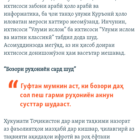
ихтисоси забони арабӣ ҳоло арабӣ ва
информатика, ба ҷои танҳо улуми Қуръонӣ ҳоло
иловатан мероси хаттиро меомӯзанд. Инчунин,
ихтисоси “Улуми ислом” ба ихтисоси “Улуми ислом
ва матни классикӣ” табдил дода шуд.
Асомуддинзода мегӯяд, аз ин ҳисоб доираи
ихтисоси донишомӯзон ҳам васеътар мешавад.
“Бозори руҳониён сард шуд”
Гуфтан мумкин аст, ки бозори даҳ
сол пеш гарми руҳониён акнун
сусттар шудааст.
Ҳукумати Тоҷикистон дар амри таҳкими назорат
аз фаъолиятҳои мазҳабӣ дар кишвар, ҷилавгирӣ аз
тақвияти ақидаҳои ифротӣ ва роҳ ёфтани