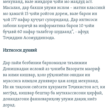
мекунанд, вале миқдори ҷойи мо маҳдуд аст.
Масалан, дар бахши улуми ислом – матни классикӣ
мо ҳамагӣ 15 ҷойи ройгон дорем, вале барои ин
ҷой 177 нафар ҳуҷҷат супориданд. Дар ихтисоси
забони хориҷӣ ва информатика барои 10 ҷойи
буҷавӣ 60 нафар талабгор шудаанд”, - афзуд
Тоҷиддин Асомуддинзода.
Ихтисоси дунявӣ
Дар пайи бозбинии барномаҳои таълимии
Донишкадаи исломӣ аз ҷониби Вазорати маориф
ва илми кишвар, ҳоло рӯҳониёни ояндаи ин
муассиса илмҳои дунявиро ҳам азхуд мекунанд.
Ин як тақозои сиёсати ҳукумати Тоҷикистон аст, ки
мегӯяд, кишвар бештар ба мутахассисони ҳирфаӣ,
донандагони фанновариҳову улуми дақиқ ниёз
дорад.