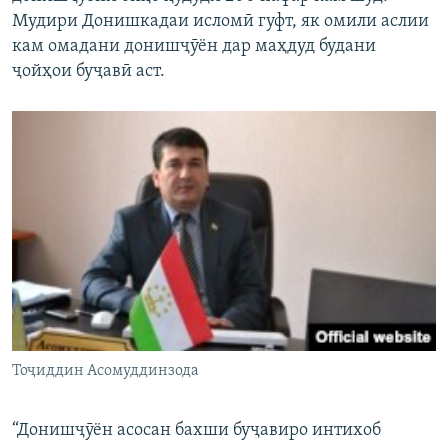
Мудири Донишкадаи исломӣ гуфт, як омили аслии
кам омадани донишҷӯён дар маҳдуд будани
ҷойҳои буҷавӣ аст.
Тоҷиддин Асомуддинзода
“Донишҷӯён асосан бахши буҷавиро интихоб