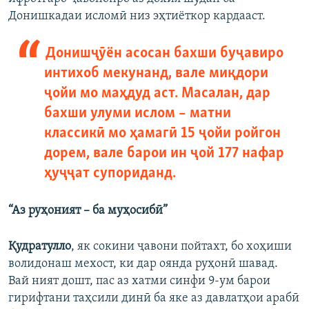
Донишкадаи исломӣ низ эҳтиёткор кардааст.
Донишҷӯён асосан бахши буҷавиро
интихоб мекунанд, вале миқдори
ҷойи мо маҳдуд аст. Масалан, дар
бахши улуми ислом – матни
классикӣ мо ҳамагӣ 15 ҷойи ройгон
дорем, вале барои ин ҷой 177 нафар
ҳуҷҷат супориданд.
“Аз руҳоният – ба муҳосибӣ”
Қудратулло
, як сокини ҷавони пойтахт, бо хоҳиши
волидонаш мехост, ки дар оянда руҳонӣ шавад.
Вай ният дошт, пас аз хатми синфи 9-ум барои
гирифтани таҳсили динӣ ба яке аз давлатҳои арабӣ