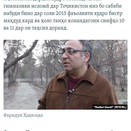
гимназияи исломӣ дар Тоҷикистон низ бо сабаби
набуди бино дар соли 2015 фаъолияти худро бисёр
маҳдуд кард ва ҳоло танҳо хонандагони синфҳо 10
ва 11 дар он таҳсил доранд.
Фаридун Ҳодизода