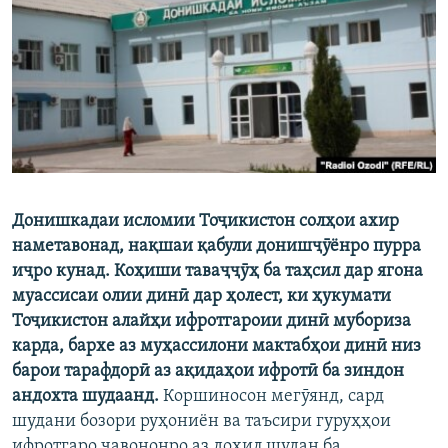
ГУЗОРИШҲОИ РАДИОӢ
Русский
ПАЙГИРӢ КУНЕД
Донишкадаи исломии Тоҷикистон солҳои ахир
Ҳамаи сомонаҳои RFE/RL
наметавонад, нақшаи қабули донишҷӯёнро пурра
иҷро кунад. Коҳиши таваҷҷӯҳ ба таҳсил дар ягона
муассисаи олии динӣ дар ҳолест, ки ҳукумати
Тоҷикистон алайҳи ифротгароии динӣ мубориза
карда, бархе аз муҳассилони мактабҳои динӣ низ
барои тарафдорӣ аз ақидаҳои ифротӣ ба зиндон
андохта шудаанд.
Коршиносон мегӯянд, сард
шудани бозори руҳониён ва таъсири гуруҳҳои
ифротгаро ҷавононро аз дохил шудан ба