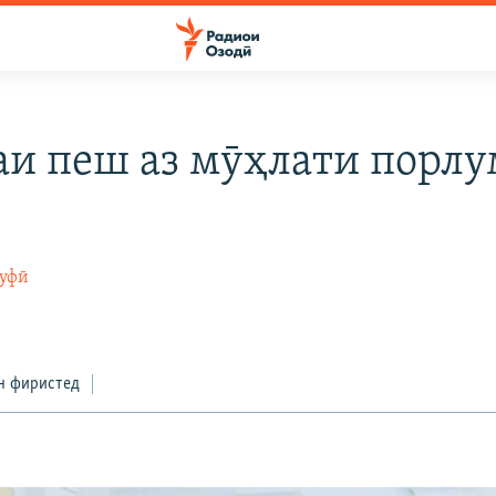
аи пеш аз мӯҳлати порлу
суфӣ
н фиристед