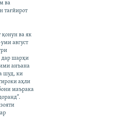
м ва
н тағйирот
 қонун ва як
-уми август
ури
, дар шарҳи
зими анъана
а шуд, ки
тироки аҳли
ибони маърака
доранд”.
зояти
дар