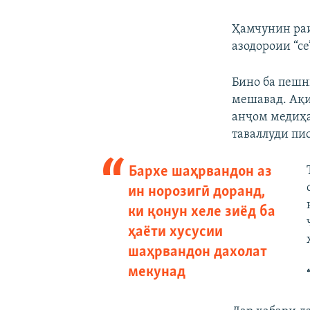
Ҳамчунин раи
азодороии “се
Бино ба пешн
мешавад. Ақи
анҷом медиҳа
таваллуди пис
Бархе шаҳрвандон аз
ин норозигӣ доранд,
ки қонун хеле зиёд ба
ҳаёти хусусии
шаҳрвандон дахолат
мекунад