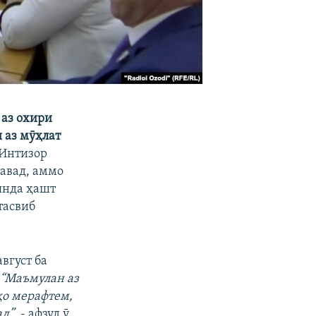
 аз охири
ш аз мӯҳлат
Интизор
шавад, аммо
янда ҳашт
тасвиб
август ба
“Маъмулан аз
ҳо мерафтем,
ад”
, - афзуд ӯ.