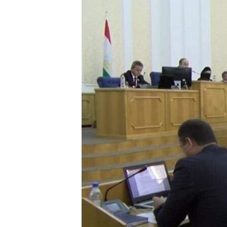
ГУЗОРИШҲОИ РАДИОӢ