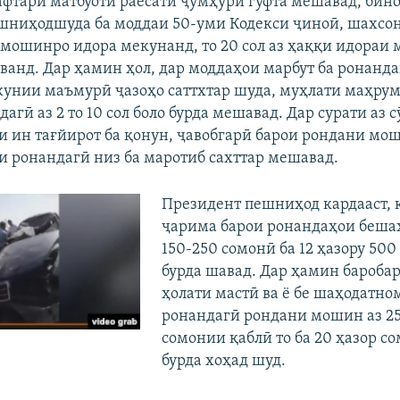
афтари матбуоти раёсати ҷумҳурӣ гуфта мешавад, бин
шниҳодшуда ба моддаи 50-уми Кодекси ҷиноӣ, шахсон
 мошинро идора мекунанд, то 20 сол аз ҳаққи идораи
анд. Дар ҳамин ҳол, дар моддаҳои марбут ба ронанд
унии маъмурӣ ҷазоҳо саттхтар шуда, муҳлати маҳрум 
агӣ аз 2 то 10 сол боло бурда мешавад. Дар сурати аз 
и ин тағйирот ба қонун, ҷавобгарӣ барои рондани мо
 ронандагӣ низ ба маротиб сахттар мешавад.
Президент пешниҳод кардааст, 
ҷарима барои ронандаҳои беша
150-250 сомонӣ ба 12 ҳазору 500
бурда шавад. Дар ҳамин бароба
ҳолати мастӣ ва ё бе шаҳодатно
ронандагӣ рондани мошин аз 2
сомонии қаблӣ то ба 20 ҳазор с
бурда хоҳад шуд.