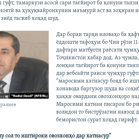
гуфт, тамаркузи асосӣ сари тағйирот ба қонуни танзи
ноятӣ ва ҳуқуқвайронкунии маъмурӣ аст ва зоҳиран и
 зиёд тасвиб хоҳад шуд.
Дар бораи тарҳи иловаҳо ба ҳафт
ёддошти тафоҳум бо Чин рӯзи 11
дафтари матбуоти раёсати ҷумҳ
Тоҷикистон хабар дод. Аз ҷумла
лоиҳаи тағйирот ба қонуни тан
дар вебсайти раиси ҷумҳур гуфт
“маросими хатнасур бояд бо иш
хонавода баргузор шуда ва соҳ
ҳаққи овардани овозхонҳоро на
Маросими хатнаи писарон бо ри
ралиев
волидон то бистрӯзагии навзод 
бемористон сурат хоҳад гирифт.
лу сол то иштироки овозхонҳо дар хатнасур”