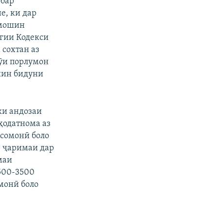
обар
е, ки дар
 мошин
агии Кодекси
сохтан аз
сӯи порлумон
шин бидуни
ки андозаи
ҳодатнома аз
 сомонӣ боло
р ҷаримаи дар
маи
500-3500
омонӣ боло