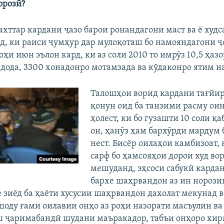
орозӣ?
хттар кардани ҷазо барои ронандагони маст ва ё худс
, ки раиси ҷумҳур дар мулоқoташ бо намояндагони 
и июн эълон кард, ки аз соли 2010 то имрӯз 10,5 ҳаз
 дода, 3300 хонадонро мотамзада ва кӯдаконро ятим н
Талошҳои ворид кардани тағйир
қонун оид ба танзими расму ои
ҳолест, ки бо гузашти 10 соли қа
он, ҳанӯз ҳам бархӯрди мардум 
нест. Бисёр оилаҳои камбизоат, 
сарф бо ҳамсояҳои дорои худ во
мешуданд, эҳсоси сабукӣ карда
бархе шаҳрвандон аз ин норози
е зиёд ба ҳаёти хусусии шаҳрвандон дахолат мекунад в
оду ғами оилавии онҳо аз роҳи назорати масъулин ва
 ҷаримабандӣ шудани маъракадор, табъи онҳоро хир