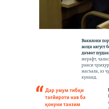
Вакилони пор
моҳи август б
даъват шудаа
мерафт, ҷала
раиси ҷумҳур
масъала, аз 
кунанд.​
Дар умум тибқи
тағйироти нав ба
қонуни танзим