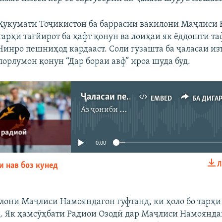
Ҳукумати Тоҷикистон ба баррасии вакилони Маҷлиси
тарҳи тағйирот ба ҳафт қонун ва лоиҳаи як ёддошти та
Чинро пешниҳод кардааст. Соли гузашта ба ҷаласаи и
порлумон қонун “Дар бораи авф” ироа шуда буд.
Ҷаласаи пеш аз мӯҳлати порлумон
EMBED
БА ДИГА
А
з ҷониби
Радиои Озодӣ
Феълан кор намекунад
0:00
Л
и нав боз кунед
EMBED
БА ДИГАРОН 
илони Маҷлиси Намояндагон гуфтанд, ки ҳоло бо тарҳи
. Як ҳамсӯҳбати Радиои Озодӣ дар Маҷлиси Намоянда