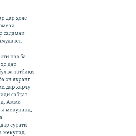
ар дар ҳоле
ҷомеаи
ор садамаи
амудааст.
оти нав ба
нҳо дар
бул ва татбиқи
ба он якранг
ки дар харҷу
риди сабқат
нд. Аммо
гӣ мекунанд,
а
 дар сурати
а мекунад.