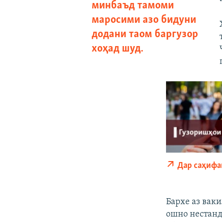
минбаъд тамоми
маросими азо бидуни
додани таом баргузор
хоҳад шуд.
Дар саҳифа
Бархе аз вак
ошно нестанд