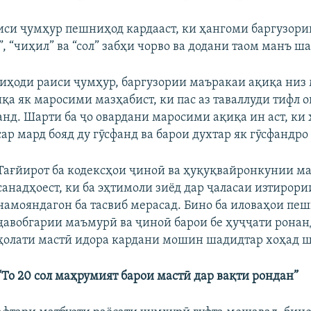
си ҷумҳур пешниҳод кардааст, ки ҳангоми баргузор
”, “чиҳил” ва “сол” забҳи чорво ва додани таом манъ ша
иҳоди раиси ҷумҳур, баргузории маъракаи ақиқа низ
қа як маросими мазҳабист, ки пас аз таваллуди тифл о
нд. Шарти ба ҷо овардани маросими ақиқа ин аст, ки
ар мард бояд ду гӯсфанд ва барои духтар як гӯсфандро
Тағйирот ба кодексҳои ҷиноӣ ва ҳуқуқвайронкунии м
санадҳоест, ки ба эҳтимоли зиёд дар ҷаласаи изтирор
намояндагон ба тасвиб мерасад. Бино ба иловаҳои пе
ҷавобгарии маъмурӣ ва ҷиноӣ барои бе ҳуҷҷати ронан
ҳолати мастӣ идора кардани мошин шадидтар хоҳад ш
“То 20 сол маҳрумият барои мастӣ дар вақти рондан”