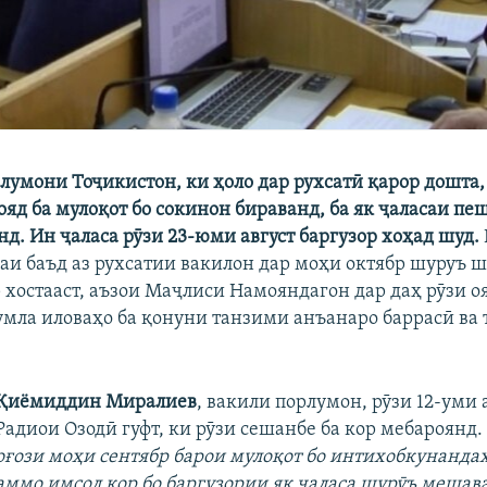
лумони Тоҷикистон, ки ҳоло дар рухсатӣ қарор дошта,
ояд ба мулоқот бо сокинон бираванд, ба як ҷаласаи пе
нд. Ин ҷаласа рӯзи 23-юми август баргузор хоҳад шуд.
саи баъд аз рухсатии вакилон дар моҳи октябр шуруъ 
 хостааст, аъзои Маҷлиси Намояндагон дар даҳ рӯзи о
ҷумла иловаҳо ба қонуни танзими анъанаро баррасӣ ва 
Қиёмиддин Миралиев
, вакили порлумон, рӯзи 12-уми 
Радиои Озодӣ гуфт, ки рӯзи сешанбе ба кор мебароянд.
оғози моҳи сентябр барои мулоқот бо интихобкунанда
аммо имсол кор бо баргузории як ҷаласа шурӯъ мешав