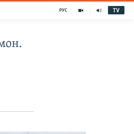
TV
РУС
мон.