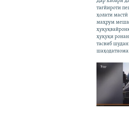
Дар хабари д
тағйироти пе
ҳолати мастӣ
маҳрум мешав
ҳуқуқвайронк
ҳуқуқи ронанд
тасвиб шудан
шаҳодатномаи