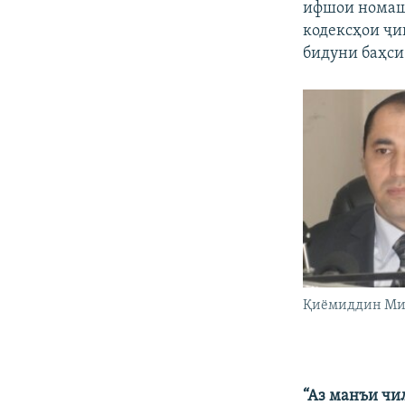
ифшои номаш 
кодексҳои ҷи
бидуни баҳси
Қиёмиддин Ми
“Аз манъи чи