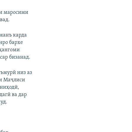
ии маросими
вад.
 манъ карда
нро бархе
 ҳангоми
 сар бизанад.
аъмурӣ низ аз
ии Маҷлиси
шниҳодӣ,
дагӣ ва дар
уд.