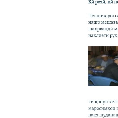
Кӣ розӣ, кӣ н
Пешниҳоди са
нашр мешавад
шаҳрвандӣ моҳ
нақлиётӣ рух
ки қонун хел
маросимҳои ш
нақз шуданаш