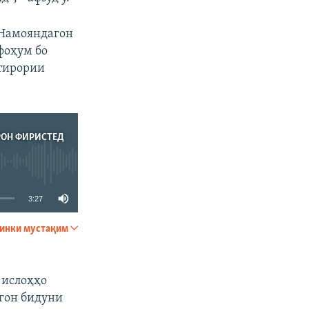
 Намояндагон
фоҳум бо
зтирории
РОН ФИРИСТЕД
3:27
инки мустақим
ФИРИСТЕД
 ислоҳҳо
гон бидуни