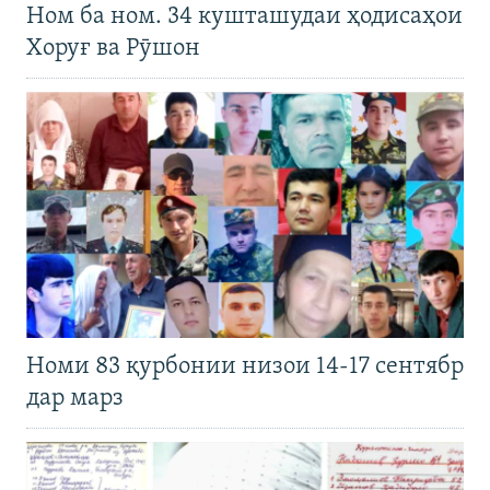
Ном ба ном. 34 кушташудаи ҳодисаҳои
Хоруғ ва Рӯшон
Номи 83 қурбонии низои 14-17 сентябр
дар марз