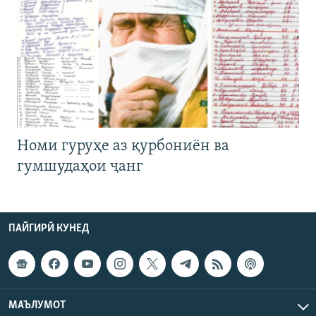
Номи гуруҳе аз қурбониён ва
гумшудаҳои ҷанг
ПАЙГИРӢ КУНЕД
МАЪЛУМОТ