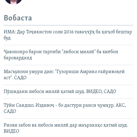
Вобаста
ИМА: Дар Тоҷикистон соли 2016 таваҷҷӯҳ ба ҳиҷоб бештар
буд
Ҷавононро барои тарғиби "либоси миллӣ" ба хиёбон
бароварданд
Масъулони умури дин: "Гузориши Амрико ғайривоқеӣ
аст". САДО
Пӯшидани либоси миллӣ ҳатмӣ шуд. ВИДЕО, САДО
Тӯйи Саидшо. Издивоҷ – бо дастури раиси ҷумҳур. АКС,
САДО
Риояи забон ва либоси миллӣ дар маъракаҳо ҳатмӣ шуд.
ВИДЕО