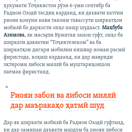
ҳукумати Тоҷикистон рӯзи 6-уми сентябр ба
Радиои Озодӣ тасдиқ карданд, ки даъвати хаттии
риояи қонуни нави танзим тавассути ширкатҳои
мобилӣ бо дархости онҳо нашр шудааст.
Маҳбуба
Азимова
, як масъули Кумитаи занон гуфт, онҳо ба
ширкати давлатии “Тоҷиктелеком” ва ба
ширкатҳои дигари мобилии кишвар номаи расмӣ
фиристода, хоҳиш кардаанд, ки дар мавриди
эҳтироми либоси миллӣ ба муштариҳояшон
паёмак фиристанд.
Риояи забон ва либоси миллӣ
дар маъракаҳо ҳатмӣ шуд
Дар як ширкати мобилӣ ба Радиои Озодӣ гуфтанд,
ки дар заминаи даъвати мардум ба риояи либоси