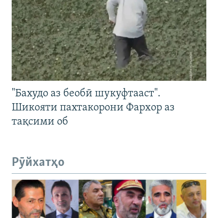
"Бахудо аз беобӣ шукуфтааст".
Шикояти пахтакорони Фархор аз
тақсими об
Рӯйхатҳо