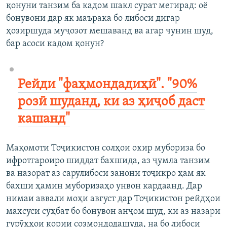
қонуни танзим ба кадом шакл сурат мегирад: оё
бонувони дар як маърака бо либоси дигар
ҳозиршуда муҷозот мешаванд ва агар чунин шуд,
бар асоси кадом қонун?
Рейди "фаҳмондадиҳӣ". "90%
розӣ шуданд, ки аз ҳиҷоб даст
кашанд"
Мақомоти Тоҷикистон солҳои охир мубориза бо
ифротгароиро шиддат бахшида, аз ҷумла танзим
ва назорат аз сарулибоси занони тоҷикро ҳам як
бахши ҳамин муборизаҳо унвон кардаанд. Дар
нимаи аввали моҳи август дар Тоҷикистон рейдҳои
махсуси сӯҳбат бо бонувон анҷом шуд, ки аз назари
гурӯҳҳои кории созмондодашуда, на бо либоси