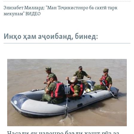
Элизабет Миллард: "Ман Тоҷикистонро ба сахтӣ тарк
мекунам" ВИДЕО
Инҳо ҳам аҷоибанд, бинед: