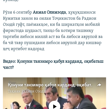
Рӯзи 6 сентябр
Акмал Олимзода
, ҳуқуқшиноси
Кумитаи занон ва оилаи Тоҷикистон ба Радиои
Озодӣ гуфт, паёмакҳое, ки ба ширкатҳои мобилӣ
фиристода шудааст, танҳо ба хотири ташвиқу
тарғиби либоси миллӣ аст ва ба либоси аврупоӣ ва
ба чӣ тавр пушидани либоси аврупоӣ дар кишвар
ҳеҷ иртибот надорад
Видео: Қонуни танзимро қабул карданд, оқибаташ
чист?
Қонуни танзимро қабул карданд, оқибаташ чист?
Таҳияи
Радиои Озодӣ
Феълан кор намекунад