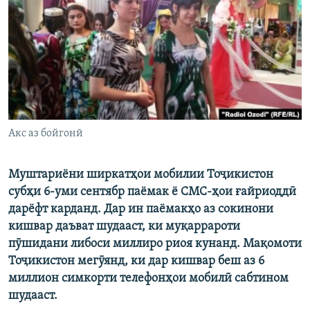
ГУЗОРИШҲОИ РАДИОӢ
Русский
ПАЙГИРӢ КУНЕД
Акс аз бойгонӣ
Ҳамаи сомонаҳои RFE/RL
Муштариёни ширкатҳои мобилии Тоҷикистон
субҳи 6-уми сентябр паёмак ё СМС-ҳои ғайриоддӣ
дарёфт карданд. Дар ин паёмакҳо аз сокинони
кишвар даъват шудааст, ки муқаррароти
пӯшидани либоси миллиро риоя кунанд. Мақомоти
Тоҷикистон мегӯянд, ки дар кишвар беш аз 6
миллион симкорти телефонҳои мобилӣ сабтином
шудааст.