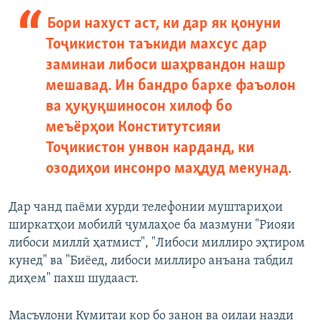
Бори нахуст аст, ки дар як қонуни
Тоҷикистон таъкиди махсус дар
заминаи либоси шаҳрвандон нашр
мешавад. Ин бандро бархе фаъолон
ва ҳуқуқшиносон хилоф бо
меъёрҳои Конститутсияи
Тоҷикистон унвон карданд, ки
озодиҳои инсонро маҳдуд мекунад.
Дар чанд паёми хурди телефонии муштариҳои
ширкатҳои мобилӣ ҷумлаҳое ба мазмуни "Риояи
либоси миллӣ ҳатмист", "Либоси миллиро эҳтиром
кунед" ва "Биёед, либоси миллиро анъана табдил
диҳем" пахш шудааст.
Масъулони Кумитаи кор бо занон ва оилаи назди