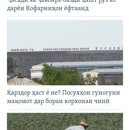
Ҷасади як ҷавонро баъди ҳашт рӯз аз
дарёи Кофарниҳон ёфтаанд
Қарздор ҳаст ё не? Посухҳои гуногуни
мақомот дар бораи корхонаи чинӣ