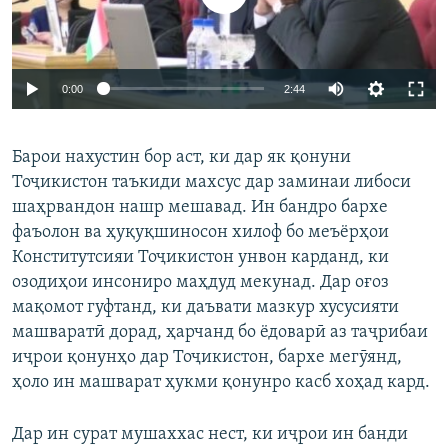
0:00
2:44
Барои нахустин бор аст, ки дар як қонуни
Тоҷикистон таъкиди махсус дар заминаи либоси
шаҳрвандон нашр мешавад. Ин бандро бархе
фаъолон ва ҳуқуқшиносон хилоф бо меъёрҳои
Конститутсияи Тоҷикистон унвон карданд, ки
озодиҳои инсониро маҳдуд мекунад. Дар оғоз
мақомот гуфтанд, ки даъвати мазкур хусусияти
машваратӣ дорад, ҳарчанд бо ёдоварӣ аз таҷрибаи
иҷрои қонунҳо дар Тоҷикистон, бархе мегӯянд,
ҳоло ин машварат ҳукми қонунро касб хоҳад кард.
Дар ин сурат мушаххас нест, ки иҷрои ин банди