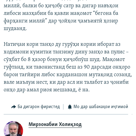
миллӣ, балки бо ҳиҷобу сатр ва дигар навъҳои
либоси мазҳабии ба қавли мақомот “бегона ба
фарҳанги миллӣ” дар ҷойҳои ҷамъиятӣ ҳозир
шудаанд.
Натиҷаи кори танҳо ду гурӯҳи кории иборат аз
ходимони кумитаи танзиму дину занҳо ва пулис –
сӯҳбат бо 8 ҳазор бонуи ҳиҷобпӯш шуд. Мақомот
гуфтанд, ки тавонистанд беш аз 90 дарсади онҳоро
барои тағйири либос карданашон мутақоид созанд,
вале маълум нест, ки дар асл ин талабот аз ҷониби
онҳо дар амал риоя мешавад, ё на.
Ба дигарон фиристед
Мо дар шабакаҳои иҷтимоӣ
Мирзонабии Холиқзод