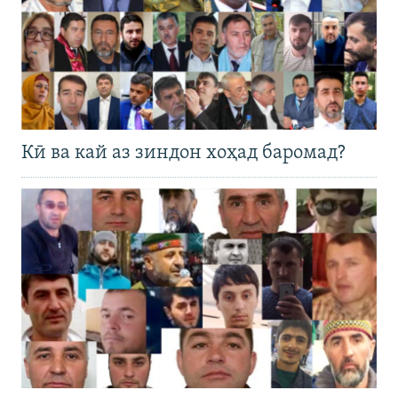
Кӣ ва кай аз зиндон хоҳад баромад?