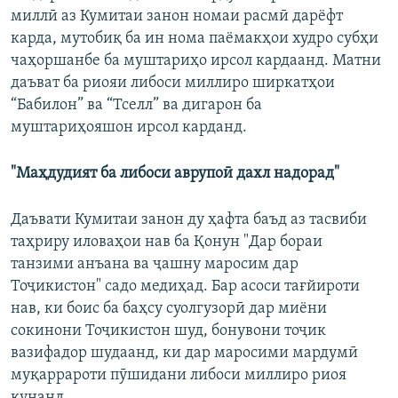
миллӣ аз Кумитаи занон номаи расмӣ дарёфт
карда, мутобиқ ба ин нома паёмакҳои худро субҳи
чаҳоршанбе ба муштариҳо ирсол кардаанд. Матни
даъват ба риояи либоси миллиро ширкатҳои
“Бабилон” ва “Тселл” ва дигарон ба
муштариҳояшон ирсол карданд.
"Маҳдудият ба либоси аврупоӣ дахл надорад"
Даъвати Кумитаи занон ду ҳафта баъд аз тасвиби
таҳриру иловаҳои нав ба Қонун "Дар бораи
танзими анъана ва ҷашну маросим дар
Тоҷикистон" садо медиҳад. Бар асоси тағйироти
нав, ки боис ба баҳсу суолгузорӣ дар миёни
сокинони Тоҷикистон шуд, бонувони тоҷик
вазифадор шудаанд, ки дар маросими мардумӣ
муқаррароти пӯшидани либоси миллиро риоя
кунанд.