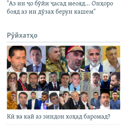
"Аз ин ҷо бӯйи ҷасад меояд… Онҳоро
бояд аз ин дӯзах берун кашем"
Рӯйхатҳо
Кӣ ва кай аз зиндон хоҳад баромад?