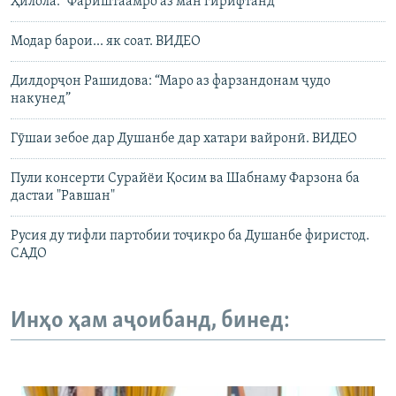
Ҳилола: “Фариштаамро аз ман гирифтанд”
Модар барои... як соат. ВИДЕО
Дилдорҷон Рашидова: “Маро аз фарзандонам ҷудо
накунед”
Гӯшаи зебое дар Душанбе дар хатари вайронӣ. ВИДЕО
Пули консерти Сурайёи Қосим ва Шабнаму Фарзона ба
дастаи "Равшан"
Русия ду тифли партобии тоҷикро ба Душанбе фиристод.
САДО
Инҳо ҳам аҷоибанд, бинед: