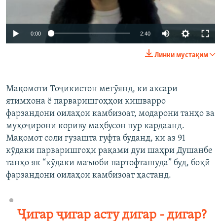
0:00
2:40
Линки мустақим
Мақомоти Тоҷикистон мегӯянд, ки аксари
ятимхона ё парваришгоҳҳои кишварро
фарзандони оилаҳои камбизоат, модарони танҳо ва
муҳоҷирони кориву маҳбусон пур кардаанд.
Мақомот соли гузашта гуфта буданд, ки аз 91
кӯдаки парваришгоҳи рақами дуи шаҳри Душанбе
танҳо як “кӯдаки маъюби партофташуда” буд, боқӣ
фарзандони оилаҳои камбизоат ҳастанд.
Ҷигар ҷигар асту дигар - дигар?