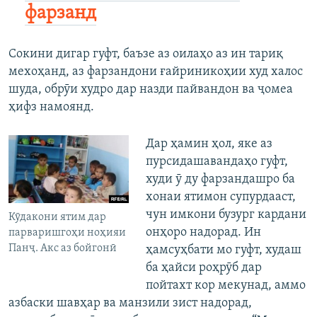
фарзанд
Сокини дигар гуфт, баъзе аз оилаҳо аз ин тариқ
мехоҳанд, аз фарзандони ғайриникоҳии худ халос
шуда, обрӯи худро дар назди пайвандон ва ҷомеа
ҳифз намоянд.
Дар ҳамин ҳол, яке аз
пурсидашавандаҳо гуфт,
худи ӯ ду фарзандашро ба
хонаи ятимон супурдааст,
чун имкони бузург кардани
Кӯдакони ятим дар
онҳоро надорад. Ин
парваришгоҳи ноҳияи
Панҷ. Акс аз бойгонӣ
ҳамсуҳбати мо гуфт, худаш
ба ҳайси роҳрӯб дар
пойтахт кор мекунад, аммо
азбаски шавҳар ва манзили зист надорад,