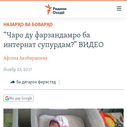
Пайвандҳои
дастрасӣ
Ҷаҳиш
НАЗАРҲО ВА БОВАРҲО
ба
ГӮШАҲО
“Чаро ду фарзандамро ба
мояи
ГАПИ ОЗОД
СИЁСАТ
аслӣ
интернат супурдам?” ВИДЕО
РӮЗГОРИ МУҲОҶИР
Ҷаҳиш
ИҚТИСОД
ба
Афсона Акобиршоева
САЛОМ, ХОҲАР
ҶОМЕА
феҳристи
Ноябр 23, 2017
ТАҲҚИҚОТ
ҚАЗИЯИ "КРОКУС"
аслӣ
Ҷаҳиш
ҶАНГ ДАР УКРАИНА
ОСИЁИ МАРКАЗӢ
Ба дигарон фиристед
ба
НАЗАРИ МАРДУМ
ФАРҲАНГ
ҷустор
Мо дар Google
ЧАНДРАСОНАӢ
МЕҲМОНИ ОЗОДӢ
БЛОГИСТОН
РӮЙХАТҲО
ВАРЗИШ
ОЗОДӢ ОНЛАЙН
ВИДЕО
КИТОБҲОИ ОЗОДӢ
НИГОРИСТОН