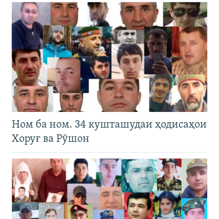
Ном ба ном. 34 кушташудаи ҳодисаҳои
Хоруғ ва Рӯшон