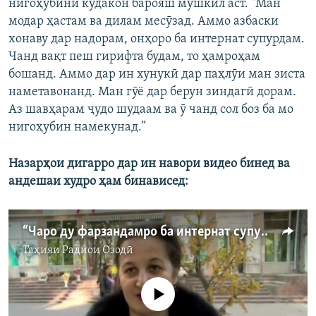
нигоҳубини кӯдакон барояш мушкил аст. “Ман
модар ҳастам ва дилам месӯзад. Аммо азбаски
хонаву дар надорам, онҳоро ба интернат супурдам.
Чанд вақт пеш гирифта будам, то ҳамроҳам
бошанд. Аммо дар ин хунукӣ дар паҳлӯи ман зиста
наметавонанд. Ман гӯё дар берун зиндагӣ дорам.
Аз шавҳарам ҷудо шудаам ва ӯ чанд сол боз ба мо
нигоҳубин намекунад.”
Назарҳои дигарро дар ин навори видео бинед ва
андешаи худро ҳам бинависед:
“Чаро ду фарзандамро ба интернат супурдам?”
Таҳияи
Радиои Озодӣ
Феълан кор намекунад