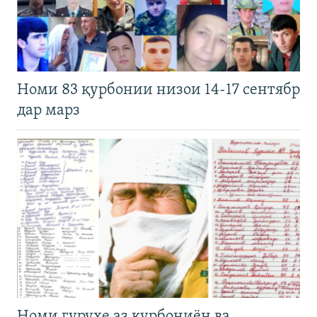
Номи 83 қурбонии низои 14-17 сентябр
дар марз
Номи гуруҳе аз қурбониён ва