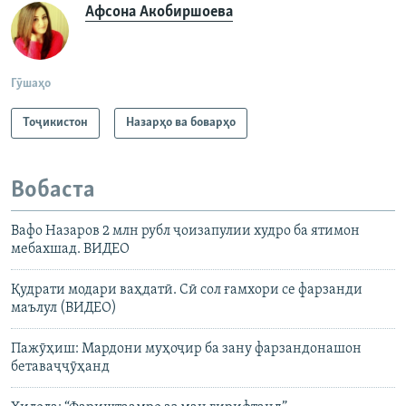
Афсона Акобиршоева
Гӯшаҳо
Тоҷикистон
Назарҳо ва боварҳо
Вобаста
Вафо Назаров 2 млн рубл ҷоизапулии худро ба ятимон
мебахшад. ВИДЕО
Қудрати модари ваҳдатӣ. Сӣ сол ғамхори се фарзанди
маълул (ВИДЕО)
Пажӯҳиш: Мардони муҳоҷир ба зану фарзандонашон
бетаваҷҷӯҳанд