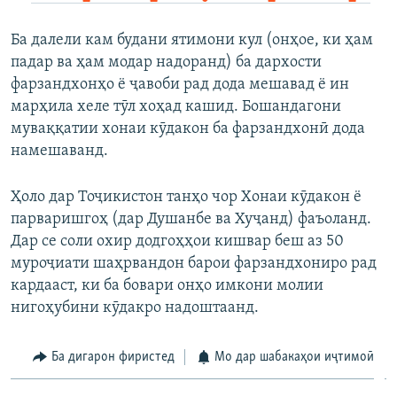
Ба далели кам будани ятимони кул (онҳое, ки ҳам
падар ва ҳам модар надоранд) ба дархости
фарзандхонҳо ё ҷавоби рад дода мешавад ё ин
марҳила хеле тӯл хоҳад кашид. Бошандагони
муваққатии хонаи кӯдакон ба фарзандхонӣ дода
намешаванд.
Ҳоло дар Тоҷикистон танҳо чор Хонаи кӯдакон ё
парваришгоҳ (дар Душанбе ва Хуҷанд) фаъоланд.
Дар се соли охир додгоҳҳои кишвар беш аз 50
муроҷиати шаҳрвандон барои фарзандхониро рад
кардааст, ки ба бовари онҳо имкони молии
нигоҳубини кӯдакро надоштаанд.
Ба дигарон фиристед
Мо дар шабакаҳои иҷтимоӣ