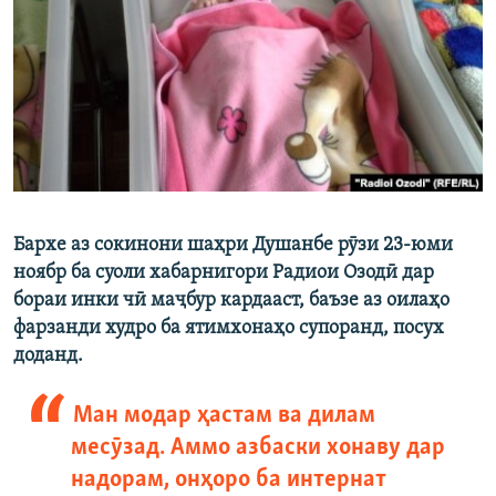
ГУЗОРИШҲОИ РАДИОӢ
Русский
ПАЙГИРӢ КУНЕД
Бархе аз сокинони шаҳри Душанбе рӯзи 23-юми
Ҳамаи сомонаҳои RFE/RL
ноябр ба суоли хабарнигори Радиои Озодӣ дар
бораи инки чӣ маҷбур кардааст, баъзе аз оилаҳо
фарзанди худро ба ятимхонаҳо супоранд, посух
доданд.
Ман модар ҳастам ва дилам
месӯзад. Аммо азбаски хонаву дар
надорам, онҳоро ба интернат