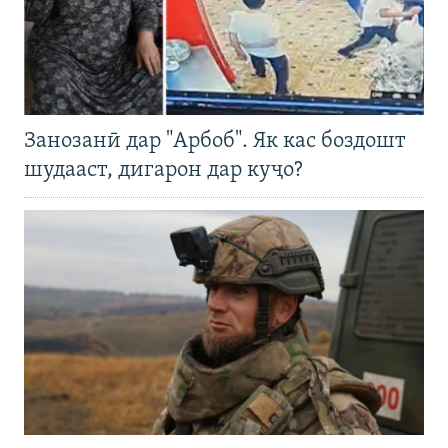
Занозанӣ дар "Арбоб". Як кас боздошт
шудааст, дигарон дар куҷо?