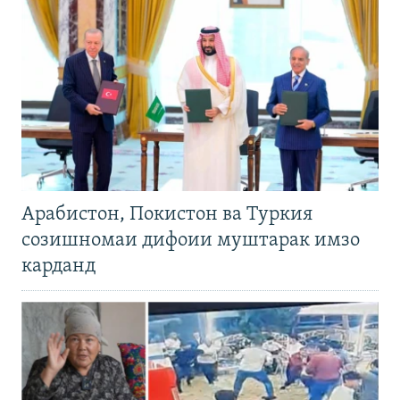
Арабистон, Покистон ва Туркия
созишномаи дифоии муштарак имзо
карданд