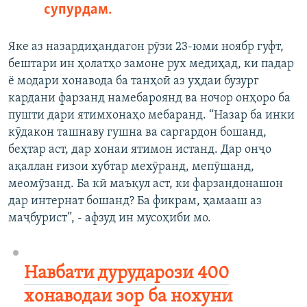
супурдам.
Яке аз назардиҳандагон рӯзи 23-юми ноябр гуфт,
бештари ин ҳолатҳо замоне рух медиҳад, ки падар
ё модари хонавода ба танҳоӣ аз уҳдаи бузург
кардани фарзанд намебароянд ва ночор онҳоро ба
пушти дари ятимхонаҳо мебаранд. “Назар ба инки
кӯдакон ташнаву гушна ва саргардон бошанд,
беҳтар аст, дар хонаи ятимон истанд. Дар онҷо
ақаллан ғизои хубтар мехӯранд, мепӯшанд,
меомӯзанд. Ба кӣ маъқул аст, ки фарзандонашон
дар интернат бошанд? Ба фикрам, ҳамааш аз
маҷбурист”, - афзуд ин мусоҳиби мо.
Навбати дурударози 400
хонаводаи зор ба нохуни