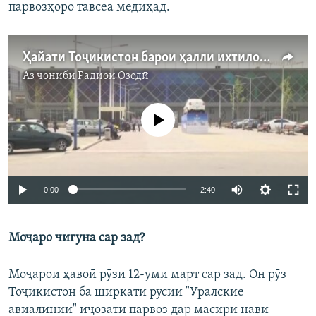
парвозҳоро тавсеа медиҳад.
Ҳайати Тоҷикистон барои ҳалли ихтилофи ҳавоӣ ба Маскав меравад
Аз ҷониби
Радиои Озодӣ
Феълан кор намекунад
0:00
2:40
Моҷаро чигуна сар зад?
Моҷарои ҳавоӣ рӯзи 12-уми март сар зад. Он рӯз
Тоҷикистон ба ширкати русии "Уралские
авиалинии" иҷозати парвоз дар масири нави