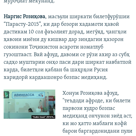
муроҷиат мекунанд.
Наргис Розиқова
, масъули ширкати билетфурӯшии
“Парасту-2015”, ки дар бозори хадамоти ҳавоӣ
дастикам 10 сол фаъолият дорад, мегӯяд, ҷангҳои
ҳавоии миёни ду кишвар дар зиндагии ҳазорон
сокинони Тоҷикистон асароти номатлуб
гузоштааст. Вай афзуд, давоми се рӯзи ахир аз субҳ
садҳо муштарии онҳо паси дари ширкат навбатпоӣ
карда, билетҳои қаблан ба шаҳрҳои Русия
харидорӣ кардаашонро бозпас медиҳанд.
Хонум Розиқова афзуд,
"теъдоди афроде, ки билети
парвози худро бозпас
медиҳанд ончунон зиёд аст,
ки мо ҳатто маблағи кофӣ
барои баргардонидани пули