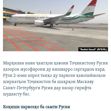
ГУЗОРИШҲОИ РАДИОӢ
Русский
ПАЙГИРӢ КУНЕД
Ҳамаи сомонаҳои RFE/RL
Марҳилаи нави ҷангҳои ҳавоии Тоҷикистону Русия
ҳазорон мусофирони ду кишварро саргардон кард.
Рӯзи 2-юми апрел танҳо ду парвози ҳавопаймоҳои
ширкатҳои Тоҷикистон ба шаҳрҳои Маскаву
Санкт-Петербурги Русия дар назар гирифта
шудаасту бас.
Коҳиши парвозҳо ба самти Русия