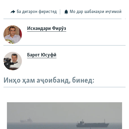
Ба дигарон фиристед
Мо дар шабакаҳои иҷтимоӣ
Искандари Фирӯз
Барот Юсуфӣ
Инҳо ҳам аҷоибанд, бинед: