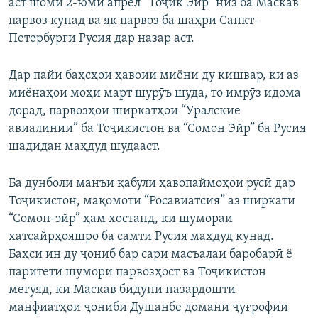
аст шоми 2-юми апрел “Тоҷик Эйр” низ ба Маскав
парвоз кунад ва як парвоз ба шаҳри Санкт-
Петербурги Русия дар назар аст.
Дар пайи баҳсҳои ҳавоии миёни ду кишвар, ки аз
миёнаҳои моҳи март шурӯъ шуда, то имрӯз идома
дорад, парвозҳои ширкатҳои “Уралские
авиалинии” ба Тоҷикистон ва “Сомон Эйр” ба Русия
шадидан маҳдуд шудааст.
Ба дунболи манъи қабули ҳавопаймоҳои русӣ дар
Тоҷикистон, мақомоти “Росавиатсия” аз ширкати
“Сомон-эйр” ҳам хостанд, ки шумораи
хатсайрҳояшро ба самти Русия маҳдуд кунад.
Баҳси ин ду ҷониб бар сари масъалаи баробарӣ ё
паритети шумори парвозҳост ва Тоҷикистон
мегӯяд, ки Маскав бидуни назардошти
манфиатҳои ҷониби Душанбе домани ҷуғрофии