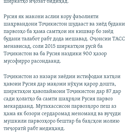
ширкатҳо иҷозат бидиҳад.
Русия як макони аслии кору фаъолияти
шаҳрвандони Тоҷикистон шудааст ва зиёд будани
парвозҳо ба ҳама самтҳои ин кишвар бо зиёд
будани талабот рабт дода мешавад. Оҷонсии ТАСС
менависад, соли 2015 ширкатҳои русӣ ба
Тоҷикистон ва ба Русия наздики 900 ҳазор
мусофирро расондаанд.
Тоҷикистон аз назари зиёдии истифодаи хатҳои
ҳавоии Русия дар мақоми нӯҳум қарор дошта,
ширктаҳои ҳавопаймоии Тоҷикистон дар 87 дар
сади ҳолатҳо ба самти шаҳрҳои Русия парвоз
мекардаанд. Мутахассисон парвозҳоро пеш аз
ҳама як бозори сердаромад меноманд ва вуҷуди
мушкили парвозҳоро бештар ба баҳсҳои молию
тиҷоратӣ рабт медиҳанд.