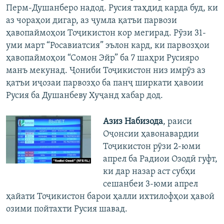
Перм-Душанберо надод. Русия таҳдид карда буд, ки
аз чораҳои дигар, аз ҷумла қатъи парвози
ҳавопаймоҳои Тоҷикистон кор мегирад. Рӯзи 31-
уми март “Росавиатсия” эълон кард, ки парвозҳои
ҳавопаймоҳои “Сомон Эйр” ба 7 шаҳри Русияро
манъ мекунад. Ҷониби Тоҷикистон низ имрӯз аз
қатъи иҷозаи парвозҳо ба панҷ ширкати ҳавоии
Русия ба Душанбеву Хуҷанд хабар дод.
Азиз Набизода
, раиси
Оҷонсии ҳавонавардии
Тоҷикистон рӯзи 2-юми
апрел ба Радиои Озодӣ гуфт,
ки дар назар аст субҳи
сешанбеи 3-юми апрел
ҳайати Тоҷикистон барои ҳалли ихтилофҳои ҳавоӣ
озими пойтахти Русия шавад.