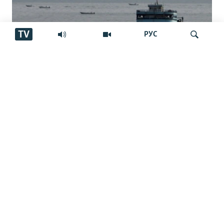
TV
РУС
Нархи нафт се дарсад боло рафт
Ҷустуҷӯ