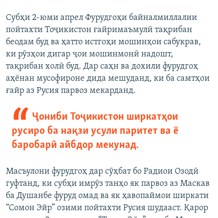
Субҳи 2-юми апрел Фурудгоҳи байналмиллалии
пойтахти Тоҷикистон ғайримаъмулӣ тақрибан
беодам буд ва ҳатто истгоҳи мошинҳои сабукрав,
ки рӯзҳои дигар ҷои мошинмонӣ надошт,
тақрибан холӣ буд. Дар саҳн ва дохили фурудгоҳ
аҳёнан мусофироне дида мешуданд, ки ба самтҳои
ғайр аз Русия парвоз мекарданд.
Ҷониби Тоҷикистон ширкатҳои
русиро ба нақзи усули паритет ва ё
баробарӣ айбдор мекунад.
Масъулони фурудгоҳ дар сӯҳбат бо Радиои Озодӣ
гуфтанд, ки субҳи имрӯз танҳо як парвоз аз Маскав
ба Душанбе фуруд омад ва як ҳавопаймои ширкати
“Сомон Эйр” озими пойтахти Русия шудааст. Қарор