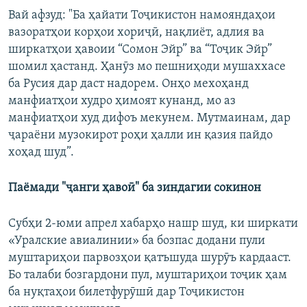
Вай афзуд: "Ба ҳайати Тоҷикистон намояндаҳои
вазоратҳои корҳои хориҷӣ, нақлиёт, адлия ва
ширкатҳои ҳавоии “Сомон Эйр” ва “Тоҷик Эйр”
шомил ҳастанд. Ҳанӯз мо пешниҳоди мушаххасе
ба Русия дар даст надорем. Онҳо мехоҳанд
манфиатҳои худро ҳимоят кунанд, мо аз
манфиатҳои худ дифоъ мекунем. Мутмаинам, дар
ҷараёни музокирот роҳи ҳалли ин қазия пайдо
хоҳад шуд”.
Паёмади "ҷанги ҳавоӣ" ба зиндагии сокинон
Субҳи 2-юми апрел хабарҳо нашр шуд, ки ширкати
«Уралские авиалинии» ба бозпас додани пули
муштариҳои парвозҳои қатъшуда шурӯъ кардааст.
Бо талаби бозгардони пул, муштариҳои тоҷик ҳам
ба нуқтаҳои билетфурӯшӣ дар Тоҷикистон