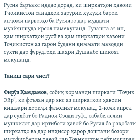
Русия баръакс иддао дорад, ки ширкатҳои ҳавоии
Тҷоикистон санадҳои зарурии ҳуқуқӣ барои
анҷоми парвозҳо ба Русияро дар муддати
муайяншуда ирсол намекунанд. Гузашта аз ин,
ҳам ширкатҳои русӣ ва ҳам ширкатҳои ҳавоии
Тоҷикистон аз гарон будани қиммати маводди
сӯхтӣ дар фурудгоҳи шаҳри Душанбе шикоят
мекунанд.
Таниш сари чист?
Фирӯз Ҳамдамов
, собиқ корманди ширкати “Тоҷик
Эйр”, ки феълан дар яке аз ширкатҳои ҳавоии
кишвари хориҷӣ фаъолият мекунад, 2-юми апрел
дар сӯҳбат бо Радиои Озодӣ гуфт, сабаби аслии
мушкилот дар иртиботи ҳавоӣ бо Русия ба рақобати
ширкатҳо ва дар инҳисор қарор доштани бозори
мусофирбарии ҳавоӣ дар Тоҷикистон рабт мегирад.