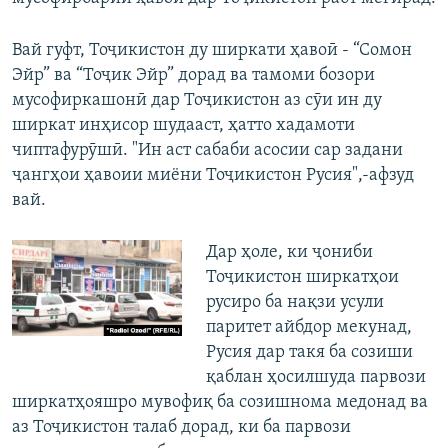
Вай гуфт, Тоҷикистон ду ширкати ҳавоӣ - “Сомон
Эйр” ва “Тоҷик Эйр” дорад ва тамоми бозори
мусофиркашонӣ дар Тоҷикистон аз сӯи ин ду
ширкат инҳисор шудааст, ҳатто хадамоти
чиптафурӯшӣ. "Ин аст сабаби асосии сар задани
ҷангҳои ҳавоии миёни Тоҷикистон Русия",-афзуд
вай.
Дар ҳоле, ки ҷониби
Тоҷикистон ширкатҳои
русиро ба нақзи усули
паритет айбдор мекунад,
Русия дар такя ба созиши
қаблан ҳосилшуда парвози
ширкатҳояшро мувофиқ ба созишнома медонад ва
аз Тоҷикистон талаб дорад, ки ба парвози