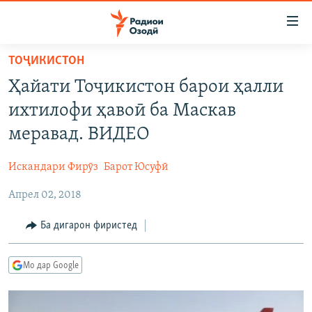
Пайвандҳои
дастрасӣ
Ҷаҳиш
ТОҶИКИСТОН
ба
ГӮШАҲО
Ҳайати Тоҷикистон барои ҳалли
мояи
ГАПИ ОЗОД
СИЁСАТ
аслӣ
ихтилофи ҳавоӣ ба Маскав
РӮЗГОРИ МУҲОҶИР
Ҷаҳиш
ИҚТИСОД
меравад. ВИДЕО
ба
САЛОМ, ХОҲАР
ҶОМЕА
феҳристи
Искандари Фирӯз
Барот Юсуфӣ
ТАҲҚИҚОТ
ҚАЗИЯИ "КРОКУС"
аслӣ
Ҷаҳиш
Апрел 02, 2018
ҶАНГ ДАР УКРАИНА
ОСИЁИ МАРКАЗӢ
ба
НАЗАРИ МАРДУМ
ФАРҲАНГ
Ба дигарон фиристед
ҷустор
ЧАНДРАСОНАӢ
МЕҲМОНИ ОЗОДӢ
БЛОГИСТОН
Мо дар Google
РӮЙХАТҲО
ВАРЗИШ
ОЗОДӢ ОНЛАЙН
ВИДЕО
КИТОБҲОИ ОЗОДӢ
НИГОРИСТОН