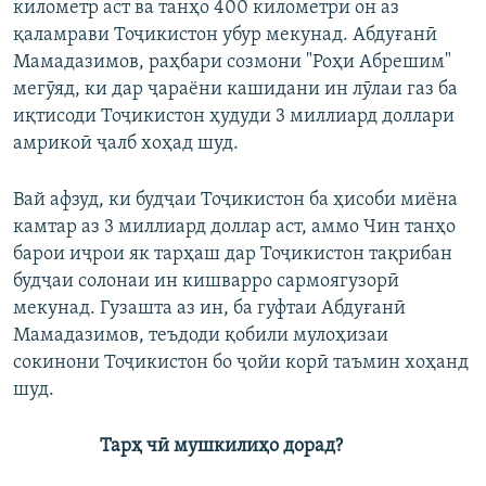
километр аст ва танҳо 400 километри он аз
қаламрави Тоҷикистон убур мекунад. Абдуғанӣ
Мамадазимов, раҳбари созмони "Роҳи Абрешим"
мегӯяд, ки дар ҷараёни кашидани ин лӯлаи газ ба
иқтисоди Тоҷикистон ҳудуди 3 миллиард доллари
амрикоӣ ҷалб хоҳад шуд.
Вай афзуд, ки будҷаи Тоҷикистон ба ҳисоби миёна
камтар аз 3 миллиард доллар аст, аммо Чин танҳо
барои иҷрои як тарҳаш дар Тоҷикистон тақрибан
будҷаи солонаи ин кишварро сармоягузорӣ
мекунад. Гузашта аз ин, ба гуфтаи Абдуғанӣ
Мамадазимов, теъдоди қобили мулоҳизаи
сокинони Тоҷикистон бо ҷойи корӣ таъмин хоҳанд
шуд.
Тарҳ чӣ мушкилиҳо дорад?