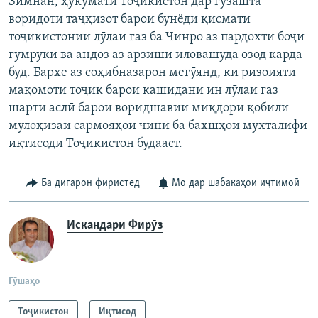
Зимнан, ҳукумати Тоҷикистон дар гузашта
воридоти таҷҳизот барои бунёди қисмати
тоҷикистонии лӯлаи газ ба Чинро аз пардохти боҷи
гумрукӣ ва андоз аз арзиши иловашуда озод карда
буд. Бархе аз соҳибназарон мегӯянд, ки ризоияти
мақомоти тоҷик барои кашидани ин лӯлаи газ
шарти аслӣ барои воридшавии миқдори қобили
мулоҳизаи сармояҳои чинӣ ба бахшҳои мухталифи
иқтисоди Тоҷикистон будааст.
Ба дигарон фиристед
Мо дар шабакаҳои иҷтимоӣ
Искандари Фирӯз
Гӯшаҳо
Тоҷикистон
Иқтисод