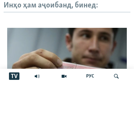
Инҳо ҳам аҷоибанд, бинед:
TV
РУС
Низоми нави назорат ба муҳоҷирон.
Ҷустуҷӯ
Маҷрои қонунӣ ё фишори бештар?