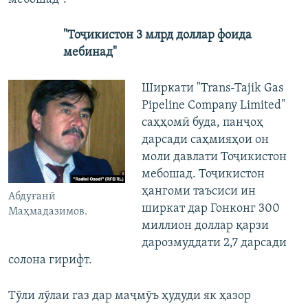
"Тоҷикистон 3 млрд доллар фоида
мебинад"
Ширкати "Trans-Tajik Gas
Pipeline Company Limited"
саҳҳомӣ буда, панҷоҳ
дарсади саҳмияҳои он
моли давлати Тоҷикистон
мебошад. Тоҷикистон
ҳангоми таъсиси ин
Абдуғанӣ
ширкат дар Гонконг 300
Маҳмадазимов.
миллион доллар қарзи
дарозмуддати 2,7 дарсади
солона гирифт.
Тӯли лӯлаи газ дар маҷмӯъ ҳудуди як ҳазор