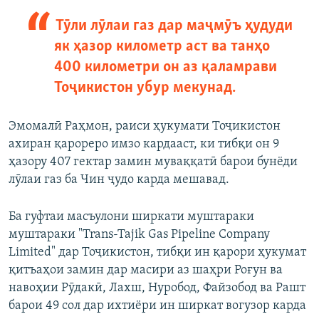
Тӯли лӯлаи газ дар маҷмӯъ ҳудуди
як ҳазор километр аст ва танҳо
400 километри он аз қаламрави
Тоҷикистон убур мекунад.
Эмомалӣ Раҳмон, раиси ҳукумати Тоҷикистон
ахиран қарореро имзо кардааст, ки тибқи он 9
ҳазору 407 гектар замин муваққатӣ барои бунёди
лӯлаи газ ба Чин ҷудо карда мешавад.
Ба гуфтаи масъулони ширкати муштараки
муштараки "Trans-Tajik Gas Pipeline Company
Limited" дар Тоҷикистон, тибқи ин қарори ҳукумат
қитъаҳои замин дар масири аз шаҳри Роғун ва
навоҳии Рӯдакӣ, Лахш, Нуробод, Файзобод ва Рашт
барои 49 сол дар ихтиёри ин ширкат вогузор карда