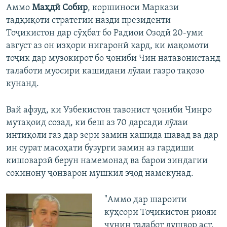
Аммо
Маҳдӣ Собир
, коршиноси Маркази
тадқиқоти стратегии назди президенти
Тоҷикистон дар сӯҳбат бо Радиои Озодӣ 20-уми
август аз он изҳори нигаронӣ кард, ки мақомоти
тоҷик дар музокирот бо ҷониби Чин натавонистанд
талаботи муосири кашидани лӯлаи газро тақозо
кунанд.
Вай афзуд, ки Узбекистон тавонист ҷониби Чинро
мутақоид созад, ки беш аз 70 дарсади лӯлаи
интиқоли газ дар зери замин кашида шавад ва дар
ин сурат масоҳати бузурги замин аз гардиши
кишоварзӣ берун намемонад ва барои зиндагии
сокинону ҷонварон мушкил эҷод намекунад.
"Аммо дар шароити
кӯҳсори Тоҷикистон риояи
чунин талабот душвор аст.