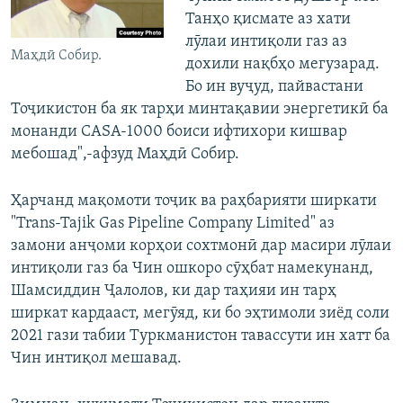
Танҳо қисмате аз хати
лӯлаи интиқоли газ аз
Маҳдӣ Собир.
дохили нақбҳо мегузарад.
Бо ин вуҷуд, пайвастани
Тоҷикистон ба як тарҳи минтақавии энергетикӣ ба
монанди CASA-1000 боиси ифтихори кишвар
мебошад",-афзуд Маҳдӣ Собир.
Ҳарчанд мақомоти тоҷик ва раҳбарияти ширкати
"Trans-Tajik Gas Pipeline Company Limited" аз
замони анҷоми корҳои сохтмонӣ дар масири лӯлаи
интиқоли газ ба Чин ошкоро сӯҳбат намекунанд,
Шамсиддин Ҷалолов, ки дар таҳияи ин тарҳ
ширкат кардааст, мегӯяд, ки бо эҳтимоли зиёд соли
2021 гази табии Туркманистон тавассути ин хатт ба
Чин интиқол мешавад.