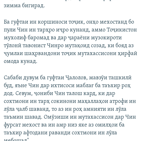
зимма бигирад.
Ба гуфтаи ин коршиноси тоҷик, онҳо мехостанд бо
пули Чин ин тарҳро иҷро кунанд, аммо Тоҷикистон
мухолиф баромад ва дар ҷараёни музокироти
тӯлонӣ тавонист Чинро мутақоид созад, ки бояд аз
ҷумлаи шаҳрвандони тоҷик мутахассисони ҳирфаӣ
омода кунад.
Сабаби дувум ба гуфтаи Ҷалолов, мавзӯи ташкилӣ
буд, яъне Чин дар ихтисоси маблағ ба таъхир роҳ
дод. Севум, ҷониби Чин талош кард, ки дар
сохтмони ин тарҳ сокинони маҳаллаҳои атрофи ин
лӯла ҷалб шаванд, то аз ин роҳ амнияти ин лӯла
таъмин шавад. Омӯзиши ин мутахассисон дар Чин
фурсат мехост ва ин амр низ яке аз омилҳои ба
таъхир афтодани раванди сохтмони ин лӯла
мебошад".