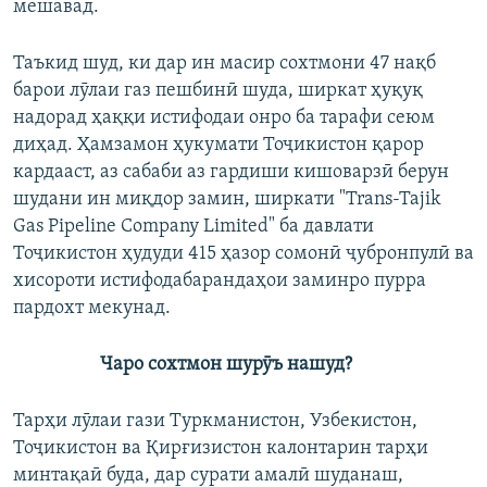
мешавад.
Таъкид шуд, ки дар ин масир сохтмони 47 нақб
барои лӯлаи газ пешбинӣ шуда, ширкат ҳуқуқ
надорад ҳаққи истифодаи онро ба тарафи сеюм
диҳад. Ҳамзамон ҳукумати Тоҷикистон қарор
кардааст, аз сабаби аз гардиши кишоварзӣ берун
шудани ин миқдор замин, ширкати "Trans-Tajik
Gas Pipeline Company Limited" ба давлати
Тоҷикистон ҳудуди 415 ҳазор сомонӣ ҷубронпулӣ ва
хисороти истифодабарандаҳои заминро пурра
пардохт мекунад.
Чаро сохтмон шурӯъ нашуд?
Тарҳи лӯлаи гази Туркманистон, Узбекистон,
Тоҷикистон ва Қирғизистон калонтарин тарҳи
минтақаӣ буда, дар сурати амалӣ шуданаш,