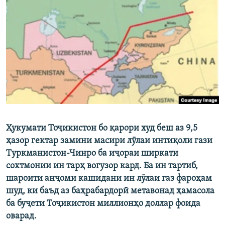
ГУЗОРИШҲОИ РАДИОӢ
Русский
ПАЙГИРӢ КУНЕД
Ҳамаи сомонаҳои RFE/RL
Ҳукумати Тоҷикистон бо қарори худ беш аз 9,5
ҳазор гектар замини масири лӯлаи интиқоли гази
Туркманистон-Чинро ба иҷораи ширкати
сохтмонии ин тарҳ вогузор кард. Ба ин тартиб,
шароити анҷоми кашидани ин лӯлаи газ фароҳам
шуд, ки баъд аз баҳрабардорӣ метавонад ҳамасола
ба буҷети Тоҷикистон миллионҳо доллар фоида
оварад.