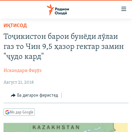
Пайвандҳои
дастрасӣ
Ҷаҳиш
ИҚТИСОД
ба
ГӮШАҲО
Тоҷикистон барои бунёди лӯлаи
мояи
ГАПИ ОЗОД
СИЁСАТ
аслӣ
газ то Чин 9,5 ҳазор гектар замин
РӮЗГОРИ МУҲОҶИР
Ҷаҳиш
ИҚТИСОД
"ҷудо кард"
ба
САЛОМ, ХОҲАР
ҶОМЕА
феҳристи
Искандари Фирӯз
ТАҲҚИҚОТ
ҚАЗИЯИ "КРОКУС"
аслӣ
Ҷаҳиш
Август 21, 2018
ҶАНГ ДАР УКРАИНА
ОСИЁИ МАРКАЗӢ
ба
НАЗАРИ МАРДУМ
ФАРҲАНГ
Ба дигарон фиристед
ҷустор
ЧАНДРАСОНАӢ
МЕҲМОНИ ОЗОДӢ
БЛОГИСТОН
Мо дар Google
РӮЙХАТҲО
ВАРЗИШ
ОЗОДӢ ОНЛАЙН
ВИДЕО
КИТОБҲОИ ОЗОДӢ
НИГОРИСТОН