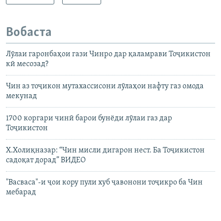
Вобаста
Лӯлаи гаронбаҳои гази Чинро дар қаламрави Тоҷикистон
кӣ месозад?
Чин аз тоҷикон мутахассисони лӯлаҳои нафту газ омода
мекунад
1700 коргари чинӣ барои бунёди лӯлаи газ дар
Тоҷикистон
Х.Холиқназар: “Чин мисли дигарон нест. Ба Тоҷикистон
садоқат дорад” ВИДЕО
"Васваса"-и ҷои кору пули хуб ҷавонони тоҷикро ба Чин
мебарад