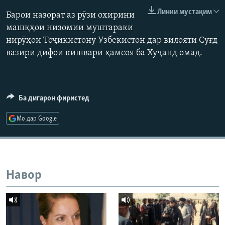
ГУЗОРИШҲОИ РАДИОӢ
Линки мустақим
Барои назорат аз рӯзи охирини
Русский
машқҳои низомии муштараки
нирӯҳои Тоҷикистону Узбекистон дар вилояти Суғд
ПАЙГИРӢ КУНЕД
вазири дифои кишвари ҳамсоя ба Хуҷанд омад.
Ба дигарон фиристед
Ҳамаи сомонаҳои RFE/RL
Мо дар Google
Навор