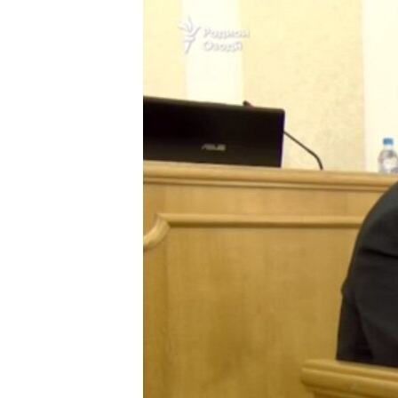
ГУЗОРИШҲОИ РАДИОӢ