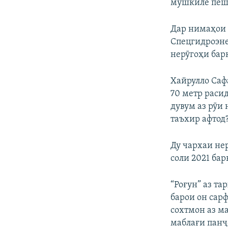
мушкиле пеш 
Дар нимаҳои
Спецгидроэне
нерӯгоҳи барқ
Хайрулло Сафа
70 метр раси
дувум аз рӯи
таъхир афтод
Ду чархаи не
соли 2021 ба
“Роғун” аз т
барои он сарф
сохтмон аз м
маблағи панҷ