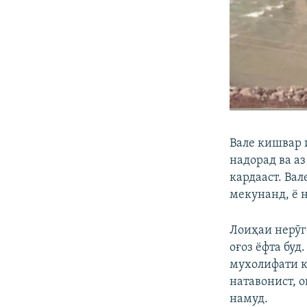
Вале кишвар 
надорад ва а
кардааст. Ва
мекунанд, ё н
Лоиҳаи нерӯг
оғоз ёфта бу
мухолифати 
натавонист, о
намуд.