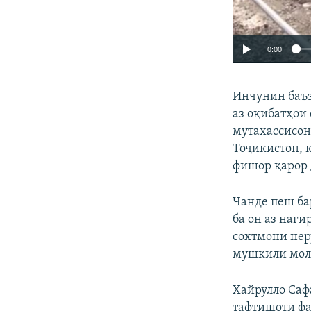
0:00
Инчунин баъз
аз оқибатҳои
мутахассисон
Тоҷикистон, 
фишор қарор 
Чанде пеш ба
ба он аз наг
сохтмони нер
мушкили молӣ
Хайрулло Саф
тафтишотӣ фа