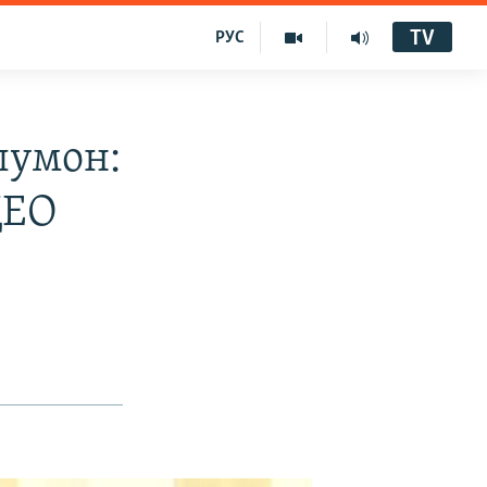
TV
РУС
лумон:
ДЕО