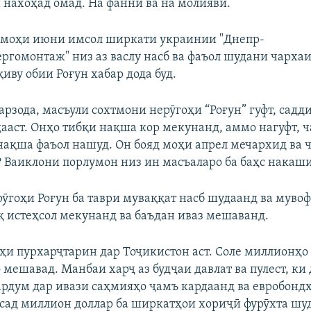
нахоҳад омад. На фаннӣ ва на молиявӣ.
 моҳи июни имсол ширкати украинии "Днепр-
ргомонтаж" низ аз васлу насб ва фаъол шудани чарха
иву обии Роғун хабар дода буд.
рзода, масъули сохтмони нерӯгоҳи “Роғун” гуфт, садди
дааст. Онҳо тибқи нақша кор мекунанд, аммо нагуфт, ч
 нақша фаъол нашуд. Он бояд моҳи апрел мечархид ва ч
? Ваиклони порлумон низ ин масъаларо ба баҳс накаш
рӯгоҳи Роғун ба таври муваққат насб шудаанд ва муво
рқ истеҳсол мекунанд ва баъдан иваз мешаванд.
арҳи пурхарҷтарин дар Тоҷикистон аст. Соле миллионҳо
 мешавад. Манбаи харҷ аз будҷаи давлат ва пулест, ки 
ардум дар ивази саҳмияҳо ҷамъ кардаанд ва евробондҳ
сад миллион доллар ба ширкатҳои хориҷӣ фурӯхта шу