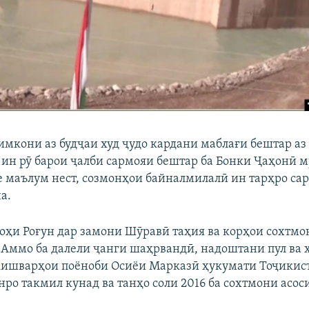
имкони аз будҷаи худ ҷудо кардани маблағи бештар аз
з ин рӯ барои ҷалби сармояи бештар ба Бонки Ҷаҳонӣ 
ле маълум нест, созмонҳои байналмилалӣ ин тарҳро са
а.
оҳи Роғун дар замони Шӯравӣ таҳия ва корҳои сохтмо
д. Аммо ба далели ҷанги шаҳрвандӣ, надоштани пул ва 
кишварҳои поёноби Осиёи Марказӣ ҳукумати Тоҷикис
нро такмил кунад ва танҳо соли 2016 ба сохтмони асо