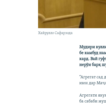
Хайрулло Сафарзода
Мудири кулли 
бе камбуд на
кард. Вай гуф
нерӯи барқ ш
“Агрегат сад 
июн дар Маҷ
Агрегати яку
ба сабаби му