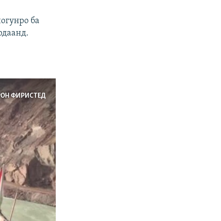
огунро ба
рдаанд.
РОН ФИРИСТЕД