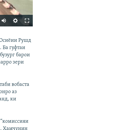
ФИРИСТЕД
 Осиёии Рушд
 Ба гуфтаи
бузург барои
варро зери
таби вобаста
онро аз
px
бар
анд, ки
, “комиссияи
д. Ҳамчунин