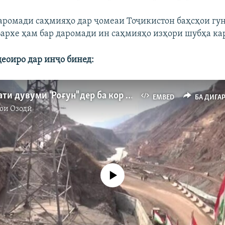
аромади саҳмияҳо дар ҷомеаи Тоҷикистон баҳсҳои гун
 Бархе ҳам бар даромади ин саҳмияҳо изҳори шубҳа ка
еоиро дар инҷо бинед:
Чаро агрегати дувуми "Роғун" дер ба кор сар кард?
EMBED
БА ДИГА
ои Озодӣ
Феълан кор намекунад