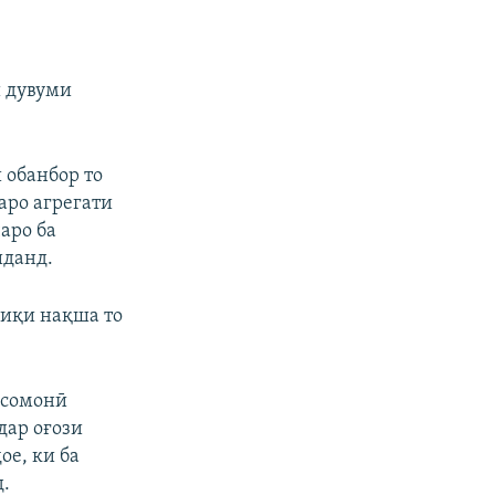
и дувуми
 обанбор то
аро агрегати
аро ба
иданд.
фиқи нақша то
 сомонӣ
дар оғози
ое, ки ба
д.