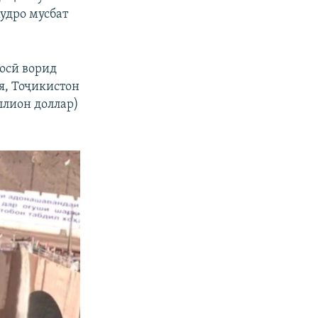
удро мусбат
сосӣ ворид
я, Тоҷикистон
ллион доллар)