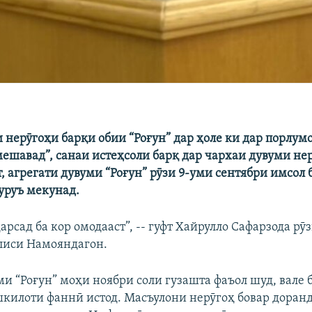
нерӯгоҳи барқи обии “Роғун” дар ҳоле ки дар порлумо
мешавад”, санаи истеҳсоли барқ дар чархаи дувуми не
т, агрегати дувуми “Роғун” рӯзи 9-уми сентябри имсол 
уруъ мекунад.
дарсад ба кор омодааст”, -- гуфт Хайрулло Сафарзода рӯ
лиси Намояндагон.
ми “Роғун” моҳи ноябри соли гузашта фаъол шуд, вале 
шкилоти фаннӣ истод. Масъулони нерӯгоҳ бовар доранд