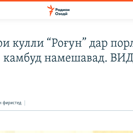
и кулли “Роғун” дар пор
е камбуд намешавад. ВИ
н фиристед