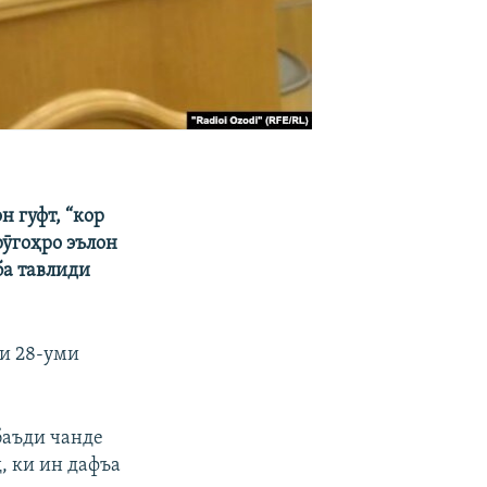
н гуфт, “кор
рӯгоҳро эълон
ба тавлиди
зи 28-уми
баъди чанде
, ки ин дафъа