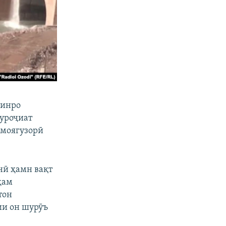
 инро
муроҷиат
рмоягузорӣ
нӣ ҳамн вақт
ҳам
тон
сии он шурӯъ