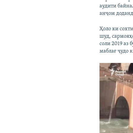
аудити байна
анҷом доданд
Ҳоло ки сохт
шуд, сармояҳ
соли 2019 аз
маблағ ҷудо к