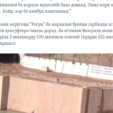
лмиллаӣ ба корҳои муҳосибӣ баҳо доданд. Онҳо кори х
. Хайр, кор бе камбуд намешавад.”
мони нерӯгоҳи “Роғун” ба марҳалаи бунёди сарбанди а
ои ҳангуфтеро тақозо дорад. Ба иттилои Вазорати моли
 будҷа 2 миллиарду 100 миллион сомонӣ (ҳудуди 222 ми
ардааст.