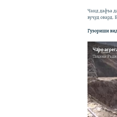
Чанд дафъа д
вуҷуд овард.
Гузориши вид
Таҳияи
Ради