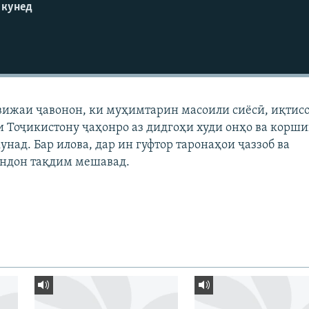
 кунед
вижаи ҷавонон, ки муҳимтарин масоили сиёсӣ, иқтис
 Тоҷикистону ҷаҳонро аз дидгоҳи худи онҳо ва корш
унад. Бар илова, дар ин гуфтор таронаҳои ҷаззоб ва
ндон тақдим мешавад.