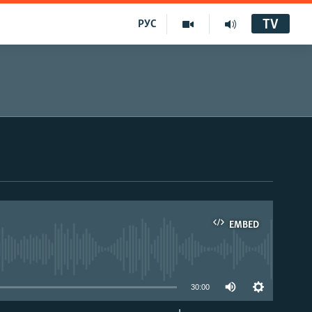
TV
РУС
EMBED
30:00