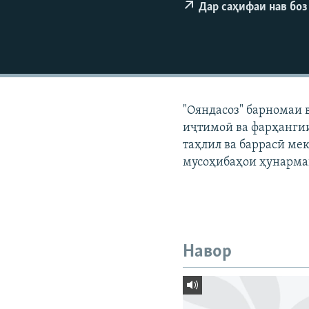
ГУЗОРИШҲОИ РАДИОӢ
Дар саҳифаи нав боз
"Ояндасоз" барномаи 
иҷтимоӣ ва фарҳангии
таҳлил ва баррасӣ мек
мусоҳибаҳои ҳунарма
Навор