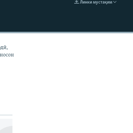
Линки мустақим
EMBED
одӣ,
иносон