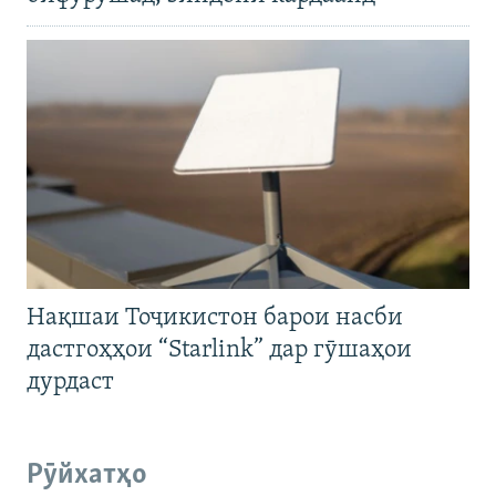
Нақшаи Тоҷикистон барои насби
дастгоҳҳои “Starlink” дар гӯшаҳои
дурдаст
Рӯйхатҳо