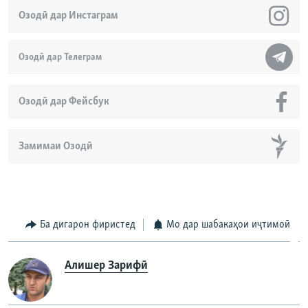
Озодӣ дар Инстаграм
Озодӣ дар Телеграм
Озодӣ дар Фейсбук
Замимаи Озодӣ
Ба дигарон фиристед
Мо дар шабакаҳои иҷтимоӣ
Алишер Зарифӣ