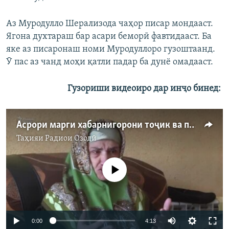
Аз Муродулло Шерализода чаҳор писар мондааст.
Ягона духтараш бар асари беморӣ фавтидааст. Ба
яке аз писаронаш номи Муродуллоро гузоштаанд.
Ӯ пас аз чанд моҳи қатли падар ба дунё омадааст.
Гузориши видеоиро дар инҷо бинед:
Асрори марги хабарнигорони тоҷик ва пайвандони мунтазири адолат
Таҳияи
Радиои Озодӣ
Феълан кор намекунад
Auto
0:00
4:13