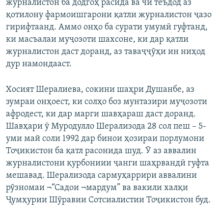
журналистон ба додгоҳ расида ва чӣ теъдод аз
қотилону фармоишгарони қатли журналистон ҷазо
гирифтаанд. Аммо онҳо ба сурати умумӣ гуфтанд,
ки масъалаи муҷозоти шахсоне, ки дар қатли
журналистон даст доранд, аз таваҷҷӯҳи ин ниҳод
дур намондааст.
Хосият Шералиева, сокини шаҳри Душанбе, аз
зумраи онҳоест, ки солҳо боз мунтазири муҷозоти
афродест, ки дар марги шавҳараш даст доранд.
Шавҳари ӯ Муродулло Шерализода 28 сол пеш – 5-
уми май соли 1992 дар бинои ҳозираи порлумони
Тоҷикистон ба қатл расонида шуд. Ӯ аз аввалин
журналистони қурбониии ҷанги шаҳрвандӣ гуфта
мешавад. Шерализода сармуҳаррири аввалини
рӯзномаи ¬“Садои ¬мардум” ва вакили халқи
Ҷумҳурии Шӯравии Сотсиалистии Тоҷикистон буд.