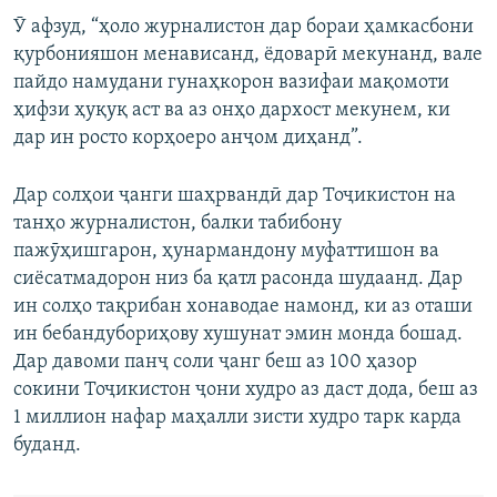
Ӯ афзуд, “ҳоло журналистон дар бораи ҳамкасбони
қурбонияшон менависанд, ёдоварӣ мекунанд, вале
пайдо намудани гунаҳкорон вазифаи мақомоти
ҳифзи ҳуқуқ аст ва аз онҳо дархост мекунем, ки
дар ин росто корҳоеро анҷом диҳанд”.
Дар солҳои ҷанги шаҳрвандӣ дар Тоҷикистон на
танҳо журналистон, балки табибону
пажӯҳишгарон, ҳунармандону муфаттишон ва
сиёсатмадорон низ ба қатл расонда шудаанд. Дар
ин солҳо тақрибан хонаводае намонд, ки аз оташи
ин бебандубориҳову хушунат эмин монда бошад.
Дар давоми панҷ соли ҷанг беш аз 100 ҳазор
сокини Тоҷикистон ҷони худро аз даст дода, беш аз
1 миллион нафар маҳалли зисти худро тарк карда
буданд.