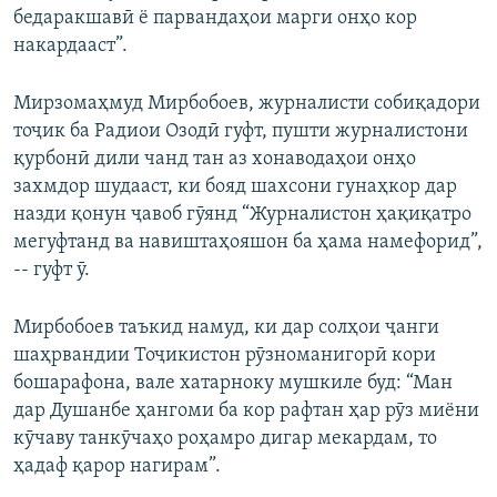
бедаракшавӣ ё парвандаҳои марги онҳо кор
накардааст”.
Мирзомаҳмуд Мирбобоев, журналисти собиқадори
тоҷик ба Радиои Озодӣ гуфт, пушти журналистони
қурбонӣ дили чанд тан аз хонаводаҳои онҳо
захмдор шудааст, ки бояд шахсони гунаҳкор дар
назди қонун ҷавоб гӯянд “Журналистон ҳақиқатро
мегуфтанд ва навиштаҳояшон ба ҳама намефорид”,
-- гуфт ӯ.
Мирбобоев таъкид намуд, ки дар солҳои ҷанги
шаҳрвандии Тоҷикистон рӯзноманигорӣ кори
бошарафона, вале хатарноку мушкиле буд: “Ман
дар Душанбе ҳангоми ба кор рафтан ҳар рӯз миёни
кӯчаву танкӯчаҳо роҳамро дигар мекардам, то
ҳадаф қарор нагирам”.