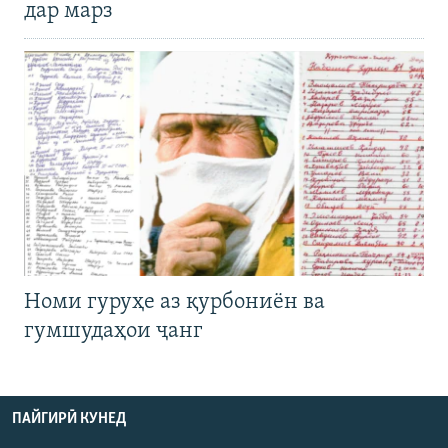
дар марз
Номи гуруҳе аз қурбониён ва
гумшудаҳои ҷанг
ПАЙГИРӢ КУНЕД