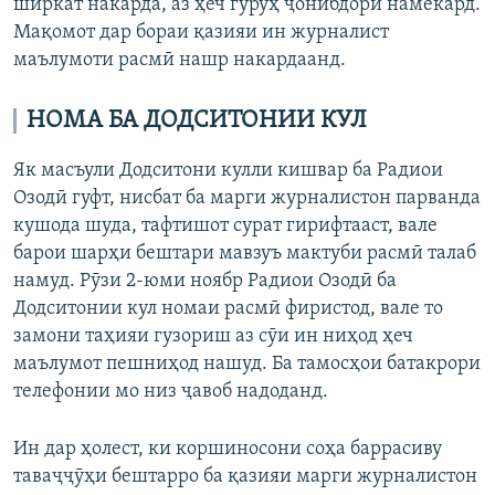
ширкат накарда, аз ҳеч гурӯҳ ҷонибдорӣ намекард.
Мақомот дар бораи қазияи ин журналист
маълумоти расмӣ нашр накардаанд.
НОМА БА ДОДСИТОНИИ КУЛ
Як масъули Додситони кулли кишвар ба Радиои
Озодӣ гуфт, нисбат ба марги журналистон парванда
кушода шуда, тафтишот сурат гирифтааст, вале
барои шарҳи бештари мавзуъ мактуби расмӣ талаб
намуд. Рӯзи 2-юми ноябр Радиои Озодӣ ба
Додситонии кул номаи расмӣ фиристод, вале то
замони таҳияи гузориш аз сӯи ин ниҳод ҳеч
маълумот пешниҳод нашуд. Ба тамосҳои батакрори
телефонии мо низ ҷавоб надоданд.
Ин дар ҳолест, ки коршиносони соҳа баррасиву
таваҷҷӯҳи бештарро ба қазияи марги журналистон