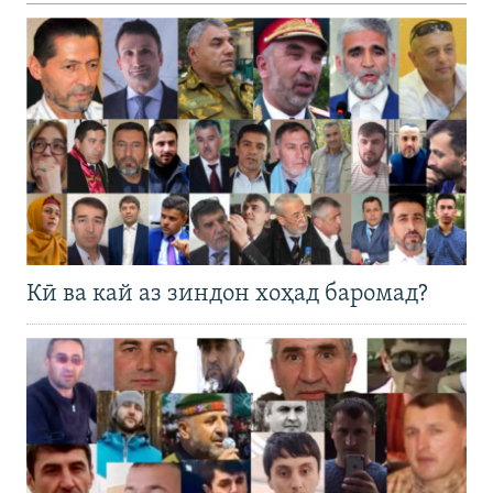
Кӣ ва кай аз зиндон хоҳад баромад?