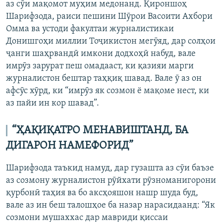
аз сӯи мақомот муҳим медонанд. Қироншоҳ
Шарифзода, раиси пешини Шӯрои Васоити Ахбори
Омма ва устоди факултаи журналистикаи
Донишгоҳи миллии Тоҷикистон мегӯяд, дар солҳои
ҷанги шаҳрвандӣ имкони додхоҳӣ набуд, вале
имрӯз зарурат пеш омадааст, ки қазияи марги
журналистон бештар таҳқиқ шавад. Вале ӯ аз он
афсӯс хӯрд, ки “имрӯз як созмон ё мақоме нест, ки
аз пайи ин кор шавад”.
“ҲАҚИҚАТРО МЕНАВИШТАНД, БА
ДИГАРОН НАМЕФОРИД”
Шарифзода таъкид намуд, дар гузашта аз сӯи баъзе
аз созмону журналистон рӯйхати рӯзноманигорони
қурбонӣ таҳия ва бо аксҳояшон нашр шуда буд,
вале аз ин беш талошҳое ба назар нарасидаанд: “Як
созмони мушаххас дар мавриди қиссаи