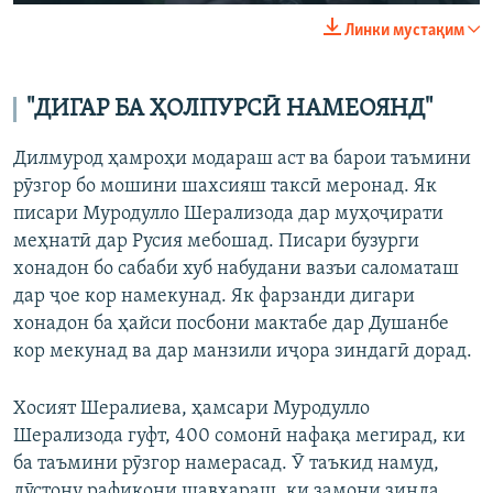
240p
Линки мустақим
360p
Auto
240p
360p
480p
480p
"ДИГАР БА ҲОЛПУРСӢ НАМЕОЯНД"
720p
720p
1080p
Дилмурод ҳамроҳи модараш аст ва барои таъмини
1080p
рӯзгор бо мошини шахсияш таксӣ меронад. Як
писари Муродулло Шерализода дар муҳоҷирати
меҳнатӣ дар Русия мебошад. Писари бузурги
хонадон бо сабаби хуб набудани вазъи саломаташ
дар ҷое кор намекунад. Як фарзанди дигари
хонадон ба ҳайси посбони мактабе дар Душанбе
кор мекунад ва дар манзили иҷора зиндагӣ дорад.
Хосият Шералиева, ҳамсари Муродулло
Шерализода гуфт, 400 сомонӣ нафақа мегирад, ки
ба таъмини рӯзгор намерасад. Ӯ таъкид намуд,
дӯстону рафиқони шавҳараш, ки замони зинда