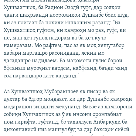
Моҳбегим Давлатмаҳмадова, ҳамсари
Хушвахтшоҳ, ба Радиои Озодӣ гуфт, дар солҳои
ҷанги шаҳрвандӣ нооромиҳои Душанбе боис шуд,
ки аз пойтахт ба ноҳияи Ишкошим раванд: “Ба
Хушвахтшоҳ гуфтем, ки ҳамроҳи мо рав, гуфт, ки
не, ман ҳеч гуноҳ надорам ва ба ҳеҷ куҷо
намеравам. Мо рафтем, пас аз як моҳ хешутабор
хабари маргашро расониданд, лекин мо
ҷасадашро надидаем. Ба мақомоти пулис барои
ёфтанаш муроҷиат кардем, наёфтанд, баъди чанд
сол парвандаро қатъ карданд."
Аз Хушвахтшоҳ Муборакшоев як писар ва як
духтар ба ёдгор мондааст, ки дар Душанбе ҳамроҳи
модарашон зиндагӣ мекунанд. Баъзе аз ҳамкорони
собиқи Хушвахтшоҳ аз ӯ як инсони оромтабиат
ном гирифта, гуфтанд, бо тахаллуси Анбаркӯҳӣ ба
ҳикоянависӣ низ машғул буд ва дар баҳсҳои сиёсӣ