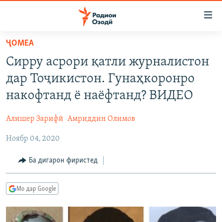
Пайвандҳои
дастрасӣ
Ҷаҳиш
ҶОМEА
ба
ГӮШАҲО
Сирру асрори қатли журналистон
мояи
ГАПИ ОЗОД
СИЁСАТ
аслӣ
дар Тоҷикистон. Гунаҳкоронро
РӮЗГОРИ МУҲОҶИР
Ҷаҳиш
ИҚТИСОД
накофтанд ё наёфтанд? ВИДЕО
ба
САЛОМ, ХОҲАР
ҶОМЕА
феҳристи
Алишер Зарифӣ
Амриддин Олимов
ТАҲҚИҚОТ
ҚАЗИЯИ "КРОКУС"
аслӣ
Ҷаҳиш
Ноябр 04, 2020
ҶАНГ ДАР УКРАИНА
ОСИЁИ МАРКАЗӢ
ба
НАЗАРИ МАРДУМ
ФАРҲАНГ
Ба дигарон фиристед
ҷустор
ЧАНДРАСОНАӢ
МЕҲМОНИ ОЗОДӢ
БЛОГИСТОН
Мо дар Google
РӮЙХАТҲО
ВАРЗИШ
ОЗОДӢ ОНЛАЙН
ВИДЕО
КИТОБҲОИ ОЗОДӢ
НИГОРИСТОН