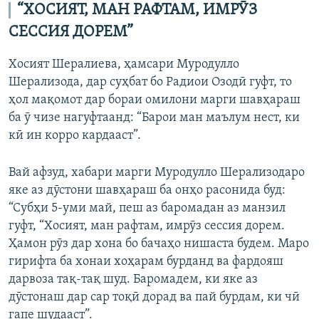
“ХОСИЯТ, МАН РАФТАМ, ИМРӮЗ
СЕССИЯ ДОРЕМ”
Хосият Шералиева, ҳамсари Муродулло
Шерализода, дар суҳбат бо Радиои Озодӣ гуфт, то
ҳол мақомот дар бораи омилони марги шавҳараш
ба ӯ чизе нагуфтаанд: “Барои ман маълум нест, ки
кӣ ин корро кардааст”.
Вай афзуд, хабари марги Муродулло Шерализодаро
яке аз дӯстони шавҳараш ба онҳо расонида буд:
“Субҳи 5-уми май, пеш аз баромадан аз манзил
гуфт, “Хосият, ман рафтам, имрӯз сессия дорем.
Ҳамон рӯз дар хона бо бачаҳо нишаста будем. Маро
гирифта ба хонаи хоҳарам бурданд ва фардояш
дарвоза тақ-тақ шуд. Баромадем, ки яке аз
дӯстонаш дар сар тоқӣ дорад ва пай бурдам, ки чӣ
гапе шудааст”.