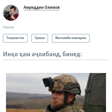
Амриддин Олимов
Гӯшаҳо
Тоҷикистон
Ҷомeа
Матолиби навтарин
Инҳо ҳам аҷоибанд, бинед: