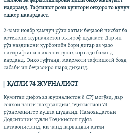
омилон ва фармоишгарони қатли онҳо маълумот
надоранд. Тафтишот рози куштори онҳоро то кунун
ошкор накардааст.
2-юми ноябр ҳамчун рӯзи хатми беҷазоӣ нисбат ба
қотилони журналистон эътироф шудааст. Дар ин
рӯз наздикони қурбониён бори дигар аз ҷазо
нагирифтани шахсони гунаҳкор садо баланд
карданд. Онҳо гуфтанд, мақомоти тафтишотӣ бояд
сабаби ин беҷазоиро шарҳ диҳанд.
ҚАТЛИ 74 ЖУРНАЛИСТ
Кумитаи дифоъ аз журналистон ё CPJ мегӯяд, дар
солҳои ҷанги шаҳрвандии Тоҷикистион 74
рӯзноманигор кушта шудаанд. Намояндагони
Додситонии кулли Тоҷикистон гуфта
натавонистанд, ки чанд парвандаи қатли