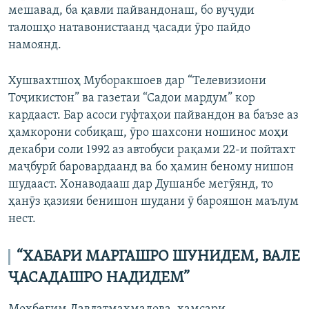
мешавад, ба қавли пайвандонаш, бо вуҷуди
талошҳо натавонистаанд ҷасади ӯро пайдо
намоянд.
Хушвахтшоҳ Муборакшоев дар “Телевизиони
Тоҷикистон” ва газетаи “Садои мардум” кор
кардааст. Бар асоси гуфтаҳои пайвандон ва баъзе аз
ҳамкорони собиқаш, ӯро шахсони ношинос моҳи
декабри соли 1992 аз автобуси рақами 22-и пойтахт
маҷбурӣ баровардаанд ва бо ҳамин беному нишон
шудааст. Хонаводааш дар Душанбе мегӯянд, то
ҳанӯз қазияи бенишон шудани ӯ барояшон маълум
нест.
“ХАБАРИ МАРГАШРО ШУНИДЕМ, ВАЛЕ
ҶАСАДАШРО НАДИДЕМ”