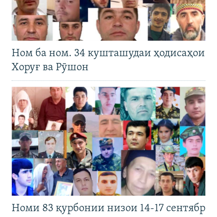
Ном ба ном. 34 кушташудаи ҳодисаҳои
Хоруғ ва Рӯшон
Номи 83 қурбонии низои 14-17 сентябр