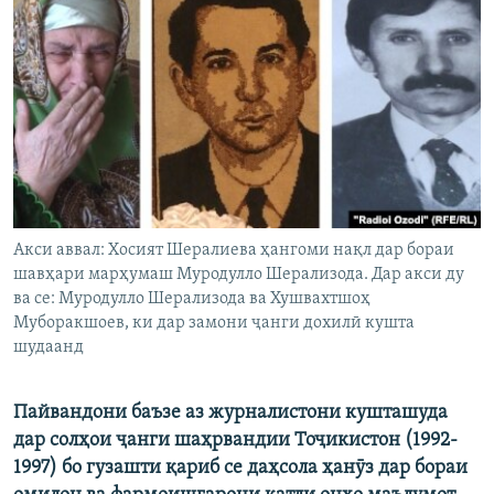
ГУЗОРИШҲОИ РАДИОӢ
Русский
ПАЙГИРӢ КУНЕД
Ҳамаи сомонаҳои RFE/RL
Акси аввал: Хосият Шералиева ҳангоми нақл дар бораи
шавҳари марҳумаш Муродулло Шерализода. Дар акси ду
ва се: Муродулло Шерализода ва Хушвахтшоҳ
Муборакшоев, ки дар замони ҷанги дохилӣ кушта
шудаанд
Пайвандони баъзе аз журналистони кушташуда
дар солҳои ҷанги шаҳрвандии Тоҷикистон (1992-
1997) бо гузашти қариб се даҳсола ҳанӯз дар бораи