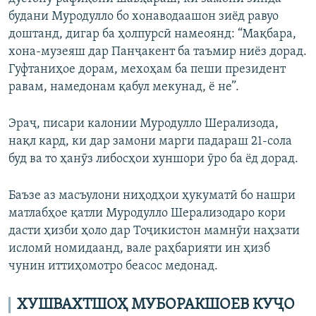
будани Муродулло бо хонаводаашон зиёд равуо
доштанд, дигар ба ҳолпурсӣ намеоянд: “Мақбара,
хона-музеяш дар Панҷакент ба таъмир ниёз дорад.
Гуфтаниҳое дорам, мехоҳам ба пеши президент
равам, намедонам қабул мекунад, ё не”.
Эраҷ, писари калонии Муродулло Шерализода,
нақл кард, ки дар замони марги падараш 21-сола
буд ва то ҳанӯз либосҳои хуншори ӯро ба ёд дорад.
Баъзе аз масъулони ниҳодҳои ҳукуматӣ бо нашри
матлабҳое қатли Муродулло Шерализодаро кори
дасти ҳизби ҳоло дар Тоҷикистон мамнӯи наҳзати
исломӣ номидаанд, вале раҳбарияти ин ҳизб
чунин иттиҳомотро беасос медонад.
ХУШВАХТШОҲ МУБОРАКШОЕВ КУҶО