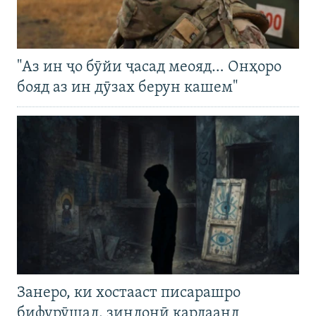
"Аз ин ҷо бӯйи ҷасад меояд… Онҳоро
бояд аз ин дӯзах берун кашем"
Занеро, ки хостааст писарашро
бифурӯшад, зиндонӣ кардаанд