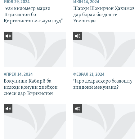
ИЮЛ 29, 2024
ИЮН 14, 2024
"928 километр марзи
Шарҳи Шокирҷон Ҳакимов
Тоҷикистон бо
дар бораи боздошти
Қирғизистон маълум шуд"
Усмонзода
АПРЕЛ 14, 2024
ФЕВРАЛ 21, 2024
Вокуниши Кабирӣ ба
Чаро додрасҳоро боздошту
ислоҳи қонуни ҳизбҳои
зиндонӣ мекунанд?
сиёсӣ дар Тоҷикистон