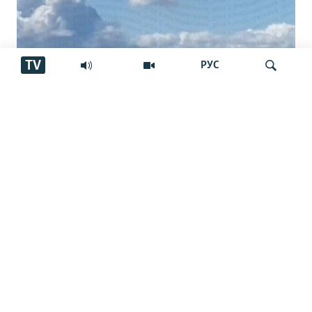
TV
РУС
13 кушта ва даҳҳо захмӣ дар
Ҷустуҷӯ
Нижнекамск. Тоҷикон ҳам ҳастанд