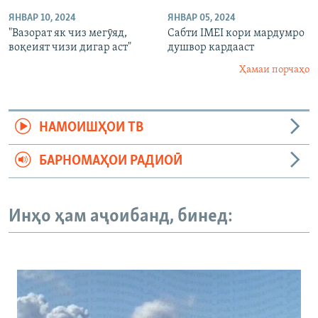
ЯНВАР 10, 2024
ЯНВАР 05, 2024
"Вазорат як чиз мегӯяд,
Сабти IMEI кори мардумро
воқеият чизи дигар аст"
душвор кардааст
Ҳамаи порчаҳо
НАМОИШҲОИ ТВ
БАРНОМАҲОИ РАДИОӢ
Инҳо ҳам аҷоибанд, бинед: