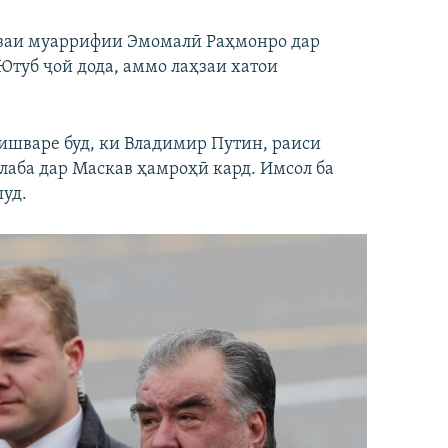
ҳзаи муаррифии Эмомалӣ Раҳмонро дар
Ютуб ҷой дода, аммо лаҳзаи хатои
ишваре буд, ки Владимир Путин, раиси
лаба дар Маскав ҳамроҳӣ кард. Имсол ба
шуд.