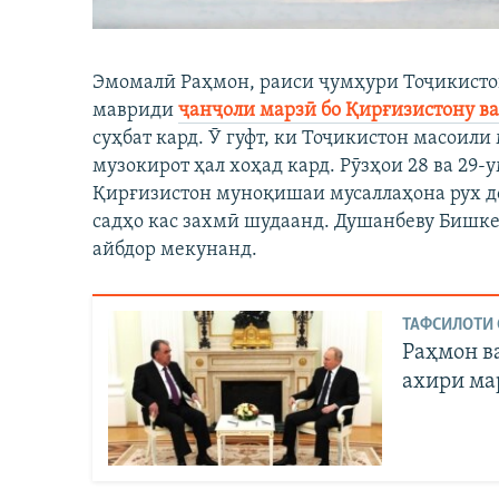
Эмомалӣ Раҳмон, раиси ҷумҳури Тоҷикистон
мавриди
ҷанҷоли марзӣ бо Қирғизистону в
суҳбат кард. Ӯ гуфт, ки Тоҷикистон масоили
музокирот ҳал хоҳад кард. Рӯзҳои 28 ва 29-
Қирғизистон муноқишаи мусаллаҳона рух до
садҳо кас захмӣ шудаанд. Душанбеву Бишке
айбдор мекунанд.
ТАФСИЛОТИ 
Раҳмон в
ахири ма