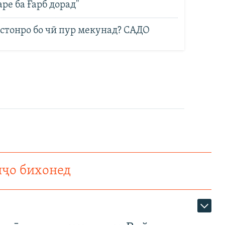
е ба Ғарб дорад"
стонро бо чӣ пур мекунад? САДО
нҷо бихонед