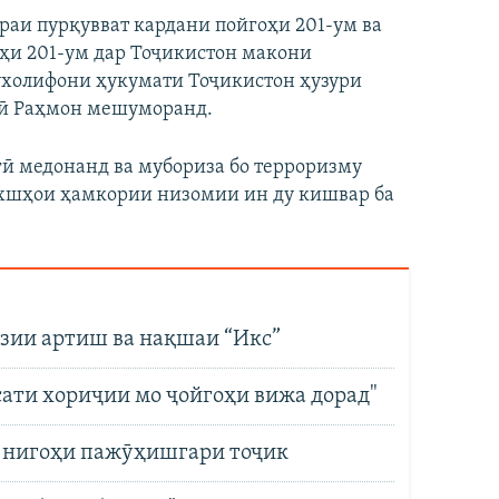
ораи пурқувват кардани пойгоҳи 201-ум ва
оҳи 201-ум дар Тоҷикистон макони
ухолифони ҳукумати Тоҷикистон ҳузури
лӣ Раҳмон мешуморанд.
гӣ медонанд ва мубориза бо терроризму
хшҳои ҳамкории низомии ин ду кишвар ба
озии артиш ва нақшаи “Икс”
ёсати хориҷии мо ҷойгоҳи вижа дорад"
з нигоҳи пажӯҳишгари тоҷик