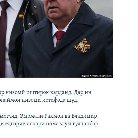
зор низомӣ иштирок карданд. Дар ин
вопаймои низомӣ истифода шуд.
 мегӯяд, Эмомалӣ Раҳмон ва Владимир
ди ёдгории аскари номаълум гулчанбар