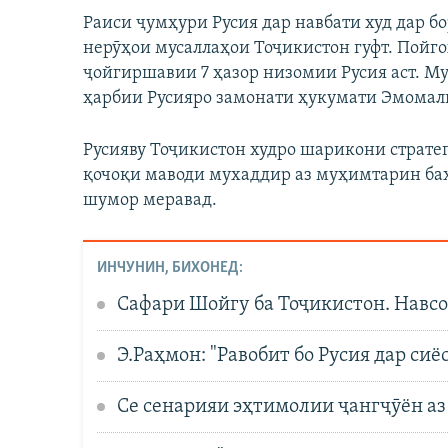
Раиси ҷумҳури Русия дар навбати худ дар б
нерӯҳои мусаллаҳои Тоҷикистон гуфт. Пойг
ҷойгиршавии 7 ҳазор низомии Русия аст. М
ҳарбии Русияро замонати ҳукумати Эмома
Русияву Тоҷикистон худро шарикони страте
қочоқи маводи мухаддир аз муҳимтарин ба
шумор меравад.
ИНЧУНИН, БИХОНЕД:
Сафари Шойгу ба Тоҷикистон. Навс
Э.Раҳмон: "Равобит бо Русия дар си
Се сенарияи эҳтимолии ҷангҷӯён а