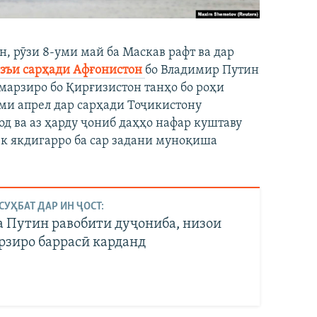
, рӯзи 8-уми май ба Маскав рафт ва дар
азъи сарҳади Афғонистон
бо Владимир Путин
 марзиро бо Қирғизистон танҳо бо роҳи
уми апрел дар сарҳади Тоҷикистону
д ва аз ҳарду ҷониб даҳҳо нафар куштаву
к якдигарро ба сар задани муноқиша
СУҲБАТ ДАР ИН ҶОСТ:
а Путин равобити дуҷониба, низои
рзиро баррасӣ карданд