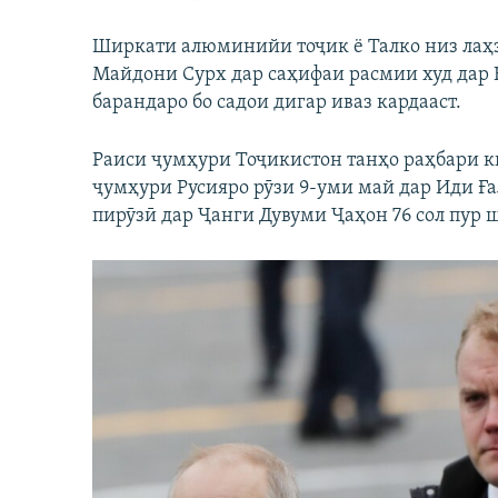
Ширкати алюминийи тоҷик ё Талко низ ла
Майдони Сурх дар саҳифаи расмии худ дар 
барандаро бо садои дигар иваз кардааст.
Раиси ҷумҳури Тоҷикистон танҳо раҳбари к
ҷумҳури Русияро рӯзи 9-уми май дар Иди Ға
пирӯзӣ дар Ҷанги Дувуми Ҷаҳон 76 сол пур 