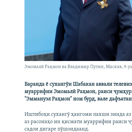
ГУЗОРИШҲОИ РАДИОӢ
Эмомалӣ Раҳмон ва Владимир Путин, Маскав, 9-у
Баранда ё сухангӯи Шабакаи аввали телеви
муаррифии Эмомалӣ Раҳмон, раиси ҷумҳури
"Эммануэл Раҳмон" ном бурд, вале дафъатан 
Иштибоҳи сухангӯ ҳангоми пахши зинда аз 
аз расонаҳо ин қисмати муаррифии раиси ҷ
садои дигаре пӯшондаанд.