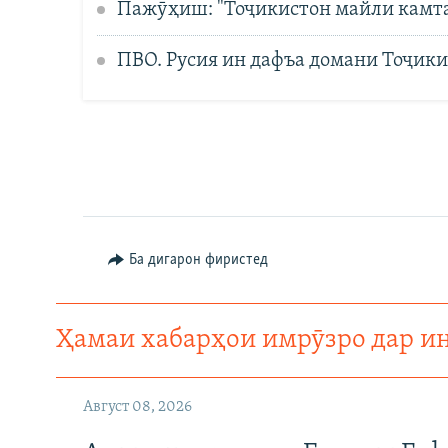
Пажӯҳиш: "Тоҷикистон майли камтар
ПВО. Русия ин дафъа домани Тоҷики
Ба дигарон фиристед
Ҳамаи хабарҳои имрӯзро дар и
Август 08, 2026