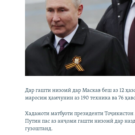
Дар гашти низомӣ дар Маскав беш аз 12 ҳа
маросим ҳамчунин аз 190 техника ва 76 ҳа
Хадамоти матбуоти президенти Тоҷикистон
Путин пас аз анҷоми гашти низомӣ дар наз
гузоштанд.