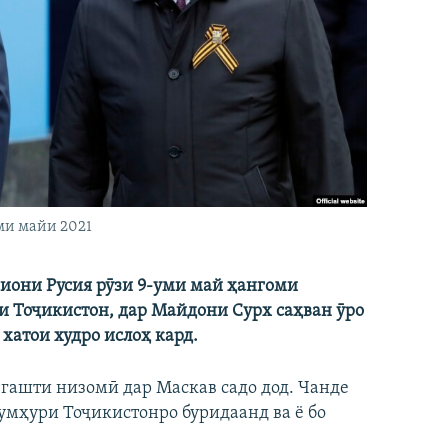
ми майи 2021
зиони Русия рӯзи 9-уми май ҳангоми
 Тоҷикистон, дар Майдони Сурх саҳван ӯро
хатои худро ислоҳ кард.
гашти низомӣ дар Маскав садо дод. Чанде
умҳури Тоҷикистонро буридаанд ва ё бо