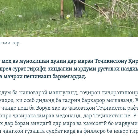
гоми кор.
у моҳ аз муноқишаи хунин дар марзи Тоҷикистону Қир
прел сурат гирифт, зиндагии мардуми рустоҳои назди
ба маҷрои пешинааш бармегардад.
рдум ба кишоварзӣ машғуланд, тоҷирон тиҷораташон
наҳое, ки осеб диданд ба тадриҷ барқарор мешаванд.
 чанде пеш ба Ворух яке аз ҷамоатҳои Тоҷикистон рафт
онро ҷазирақаламрав медонанд, дар Тоҷикистон не. Ӯ
ух дар бораи зиндагӣ дар марз ва ҳамсоягӣ бо мардуми
 ҷангҳои гузашта суҳбат кард ва филмеро ба навор ги