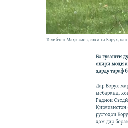
Толибҷон Маҳкамов, сокини Ворух, ҳан
Бо гузашти д
охири моҳи а
ҳарду тараф 
Дар Ворух ма
мебаранд, хо
Радиои Озодӣ
Қирғизистон 
рустоҳои Вор
ҳам дар бораи