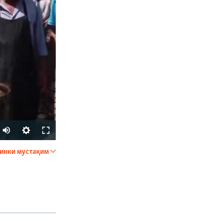
px
бар
Auto
240p
инки мустақим
ФИРИСТЕД
360p
480p
720p
1080p