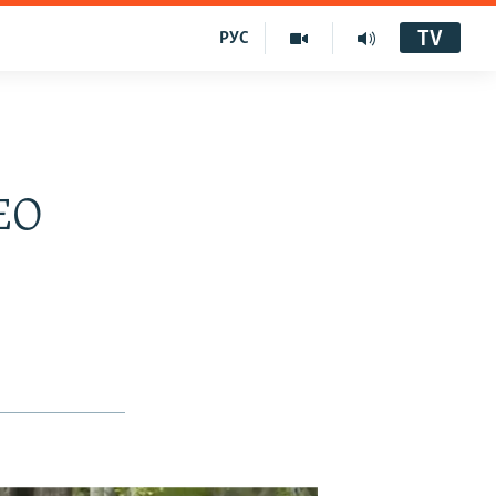
TV
РУС
ЕО