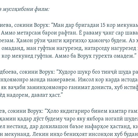
з мусоҳибони филм:
иева, сокини Ворух: “Ман дар бригадаи 15 кор мекуна
 Аммо метарсам барои рафтан. Ё раваму ҷанг сар шав
резам. Ҳамон рӯзи ҷанги қирғизҳо ҳамонҷо будем. Аз 
 омаданд, ман гуфтам нагурезед, натарседу нагурезед 
ӣ кор мекунед гуфтам. Аммо ба Ворух гурехта омадем.”
боева, сокини Ворух: “Худоро шукр боз тинҷӣ шуда р
инҳоямонро монда намеравем. Имсол кор карда истода
 як ваҷаби заминҳоямонро ғанимат дониста, хуб исти
ёд надорем, давлат ҳаст.”
ев, сокини Ворух: “Ҳоло якдигариро бинем камтар ға
ҳамин қадар дӯст будему чаро яку якбора ногапӣ шуде
л нестанд, дар дохилашон баъзе нафарҳое ҳастанд, к
н мекунанд. Лекин инҳо бениҳоят инсонҳои хуб будан