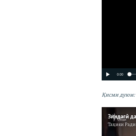
0:00
Қисми дуюм:
Зиндагӣ д
Таҳияи
Ради