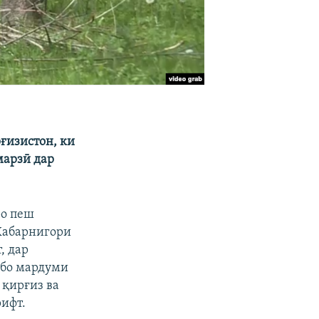
ғизистон, ки
марзӣ дар
ро пеш
 Хабарнигори
, дар
 бо мардуми
 қирғиз ва
рифт.