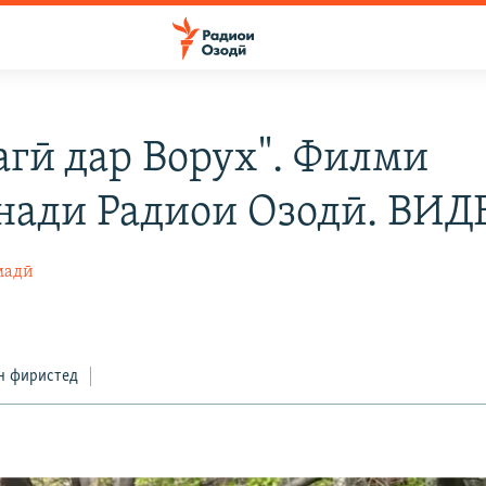
агӣ дар Ворух". Филми
нади Радиои Озодӣ. ВИД
мадӣ
н фиристед