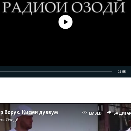
Феълан кор намекунад
21:55
EMBED
БА ДИГАРОН 
ар Ворух. Қисми дуввум
EMBED
БА ДИГА
ои Озодӣ
Auto
240p
360p
480p