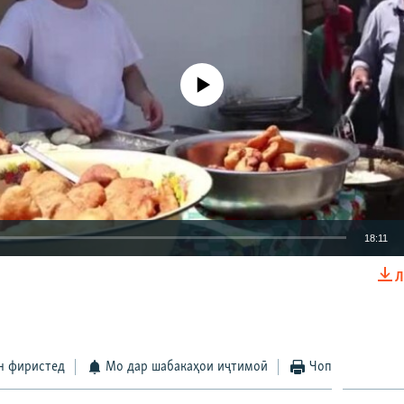
720p
1080p
Феълан кор намекунад
18:11
Л
EMBED
БА ДИГАРОН 
н фиристед
Мо дар шабакаҳои иҷтимоӣ
Чоп
Auto
240p
360p
480p