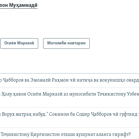
зон Муҳаммадӣ
720p
1080p
Осиёи Марказӣ
Матолиби навтарин
 Ҷабборов ва Эмомалӣ Раҳмон чӣ натиҷа ва вокунишҳо овард
Ҳолу ҳавои Осиёи Марказӣ аз муносибати Тоҷикистону Узбек
 Ворух матраҳ набуд." Сокинон ба Содир Ҷабборов чӣ гуфтанд 
 Тоҷикистону Қирғизистон оташи хушунат аланга гирифт?