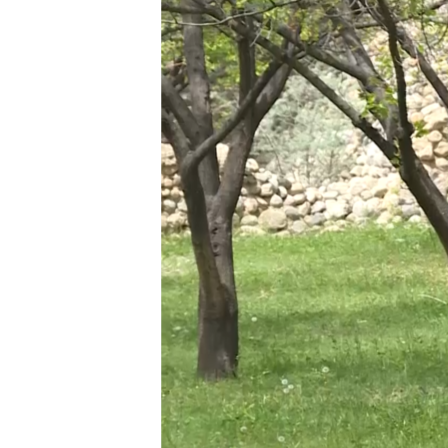
ГУЗОРИШҲОИ РАДИОӢ