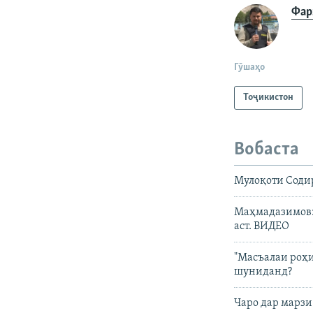
Фар
Гӯшаҳо
Тоҷикистон
Вобаста
Мулоқоти Содир
Маҳмадазимов: 
аст. ВИДЕО
"Масъалаи роҳи
шуниданд?
Чаро дар марзи