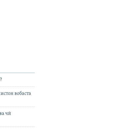
px
бар
?
истон вобаста
ва чӣ