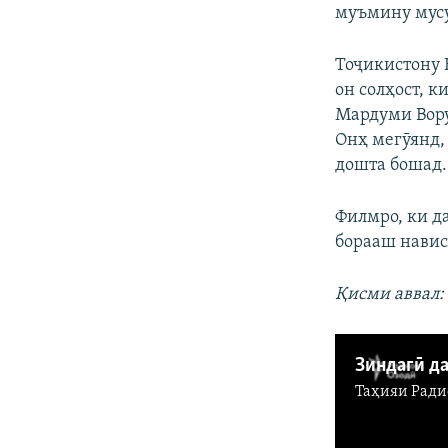
муъмину мусу
Тоҷикистону 
он солҳост, 
Мардуми Вору
Онҳ мегӯянд,
дошта бошад.
Филмро, ки да
борааш навис
Қисми аввал:
Зиндагӣ да
Таҳияи
Ради