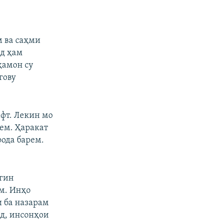
м ва саҳми
ад ҳам
ҳамон су
гову
афт. Лекин мо
ем. Ҳаракат
фода барем.
мгин
м. Инҳо
и ба назарам
д, инсонҳои