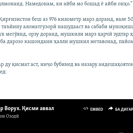
лмонанд. Намедонам, ки айби мо бошад ё айби онҳо.”
Қирғизистон беш аз 976 километр марз доранд, вале 5
ки таъйину аломатгузорӣ нашудааст ва сабаби муноқи
х мегӯянд, орзу доранд, мушкили марз ҳарчӣ зудтар ҳ
 ба дарозо кашондани ҳалли мушкил метавонад, пайо
р ду қисмат аст, инҷо бубинед ва назару андешаҳоято
ед:
р Ворух. Қисми аввал
EMBED
БА ДИГА
ои Озодӣ