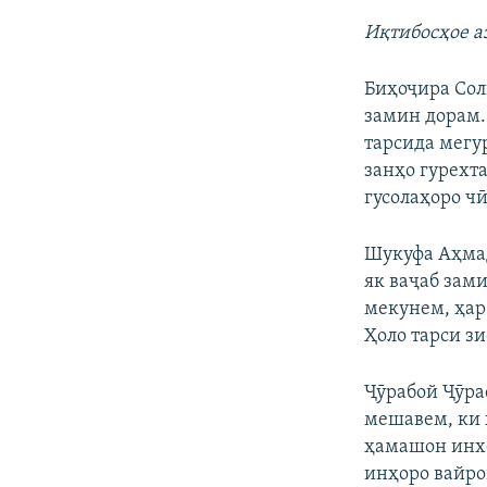
Иқтибосҳое а
Биҳоҷира Сол
замин дорам.
тарсида мегу
занҳо гурехта
гусолаҳоро ч
Шукуфа Аҳмад
як ваҷаб зам
мекунем, ҳар
Ҳоло тарси зи
Ҷӯрабой Ҷӯра
мешавем, ки 
ҳамашон инхе
инҳоро вайро