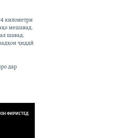
04 километри
шаҳо мешавад.
ал шавад.
мадҳои ҷиддӣ
нро дар
РОН ФИРИСТЕД