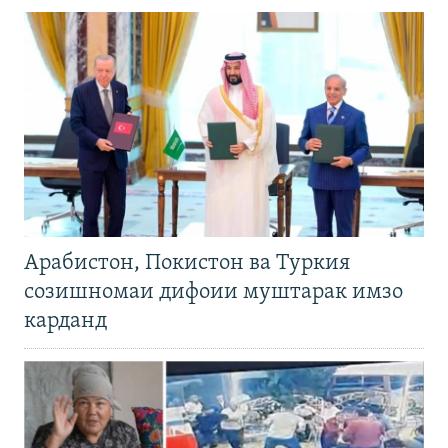
Арабистон, Покистон ва Туркия
созишномаи дифоии муштарак имзо
карданд