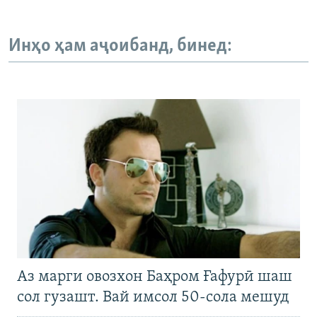
Инҳо ҳам аҷоибанд, бинед:
Аз марги овозхон Баҳром Ғафурӣ шаш
сол гузашт. Вай имсол 50-сола мешуд