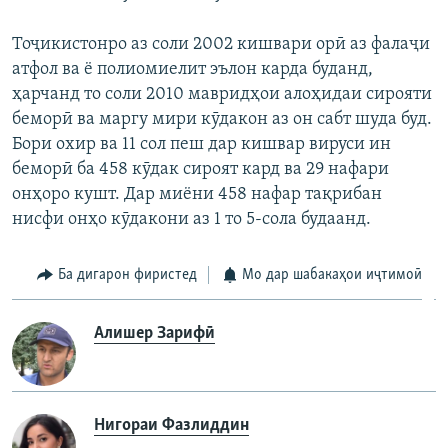
Тоҷикистонро аз соли 2002 кишвари орӣ аз фалаҷи
атфол ва ё полиомиелит эълон карда буданд,
ҳарчанд то соли 2010 мавридҳои алоҳидаи сирояти
беморӣ ва маргу мири кӯдакон аз он сабт шуда буд.
Бори охир ва 11 сол пеш дар кишвар вируси ин
беморӣ ба 458 кӯдак сироят кард ва 29 нафари
онҳоро кушт. Дар миёни 458 нафар тақрибан
нисфи онҳо кӯдакони аз 1 то 5-сола будаанд.
Ба дигарон фиристед
Мо дар шабакаҳои иҷтимоӣ
Алишер Зарифӣ
Нигораи Фазлиддин