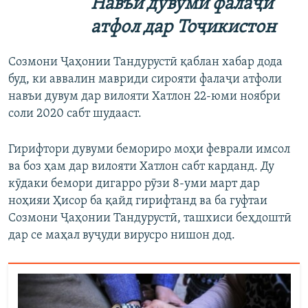
Навъи дувуми фалаҷи
атфол дар Тоҷикистон
Созмони Ҷаҳонии Тандурустӣ қаблан хабар дода
буд, ки аввалин мавриди сирояти фалаҷи атфоли
навъи дувум дар вилояти Хатлон 22-юми ноябри
соли 2020 сабт шудааст.
Гирифтори дувуми бемориро моҳи феврали имсол
ва боз ҳам дар вилояти Хатлон сабт карданд. Ду
кӯдаки бемори дигарро рӯзи 8-уми март дар
ноҳияи Ҳисор ба қайд гирифтанд ва ба гуфтаи
Созмони Ҷаҳонии Тандурустӣ, ташхиси беҳдоштӣ
дар се маҳал вуҷуди вирусро нишон дод.