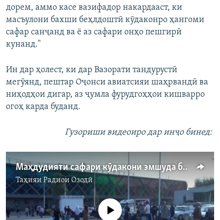
дорем, аммо касе вазифадор накардааст, ки
масъулони бахши беҳлдоштӣ кӯдаконро ҳангоми
сафар санҷанд ва ё аз сафари онҳо пешгирӣ
кунанд."
Ин дар ҳолест, ки дар Вазорати тандурустӣ
мегӯянд, пештар Оҷонси авиатсияи шаҳрвандӣ ва
ниҳодҳои дигар, аз ҷумла фурудгоҳҳои кишварро
огоҳ карда буданд.
Гузориши видеоиро дар инҷо бинед:
Маҳдудияти сафари кӯдакони эмшуда ба Русия
Таҳияи
Радиои Озодӣ
Феълан кор намекунад