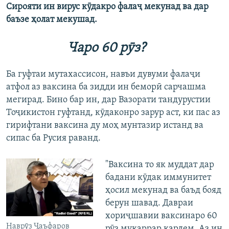
Сирояти ин вирус кӯдакро фалаҷ мекунад ва дар
баъзе ҳолат мекушад.
Чаро 60 рӯз?
Ба гуфтаи мутахассисон, навъи дувуми фалаҷи
атфол аз ваксина ба зидди ин беморӣ сарчашма
мегирад. Бино бар ин, дар Вазорати тандурустии
Тоҷикистон гуфтанд, кӯдаконро зарур аст, ки пас аз
гирифтани ваксина ду моҳ мунтазир истанд ва
сипас ба Русия раванд.
"Ваксина то як муддат дар
бадани кӯдак иммунитет
ҳосил мекунад ва баъд бояд
берун шавад. Давраи
хориҷшавии ваксинаро 60
Наврӯз Ҷаъфаров
рӯз муқаррар кардем. Аз ин