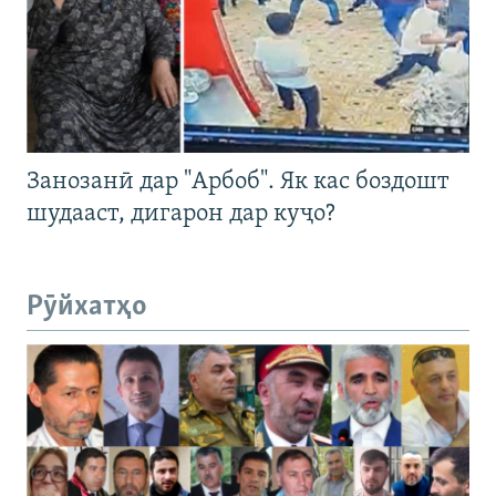
Занозанӣ дар "Арбоб". Як кас боздошт
шудааст, дигарон дар куҷо?
Рӯйхатҳо