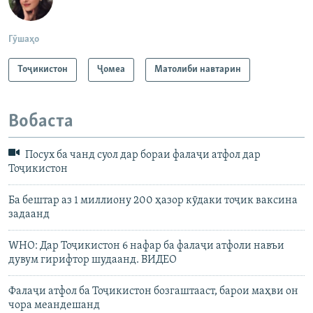
Гӯшаҳо
Тоҷикистон
Ҷомeа
Матолиби навтарин
Вобаста
Посух ба чанд суол дар бораи фалаҷи атфол дар
Тоҷикистон
Ба бештар аз 1 миллиону 200 ҳазор кӯдаки тоҷик ваксина
задаанд
WHO: Дар Тоҷикистон 6 нафар ба фалаҷи атфоли навъи
дувум гирифтор шудаанд. ВИДЕО
Фалаҷи атфол ба Тоҷикистон бозгаштааст, барои маҳви он
чора меандешанд