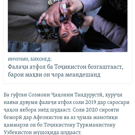
ИНЧУНИН, БИХОНЕД:
Фалаҷи атфол ба Тоҷикистон бозгаштааст,
барои маҳви он чора меандешанд
Ба гуфтаи Созмони Ҷаҳонии Тандурустӣ, хуруҷи
навъи дувуми фалаҷи атфол соли 2019 дар саросари
ҷаҳон якбора зиёд шудааст. Соли 2020 сирояти
беморӣ дар Афғонистон ва аз ҷумла манотиқи
ҳаммарзи он бо Тоҷикистону Туркманистону
Узбекистон мушоҳида шудааст.