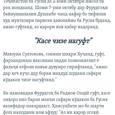
Тоҷикистон ба Русия аз 2-юми октябри имсол ба
роҳ мондаанд. Шоми 7-уми октябр дар Фурудгоҳи
байнулмилалии Душанбе чанд нафар бо тифлони
худ мунтазири парвози ҳавопаймо ба Русия буданд,
аммо гуфтанд, аз қарори нав хабар надоранд.
"Касе чизе нагуфт"
Мавзуна Султонова, сокини шаҳри Хуҷанд, гуфт,
фарзандонаш ваксинаи зидди полиомиелит ё
фалаҷи атфоли навъи дувумро гирифтаанд, "аммо
дар ҳеч куҷо дар бораи маҳдуд шудани сафари
кӯдакон чизе нагуфтанд."
Як намояндаи Фурудгоҳ ба Радиои Озодӣ гуфт, касе
онҳоро низ барои манъи сафари кӯдакон ба Русия
вазифадор накардааст. Ҳамсуҳбати мо бо шарти
фош нашудани ном афзуд: "Аз ин қарор огоҳӣ