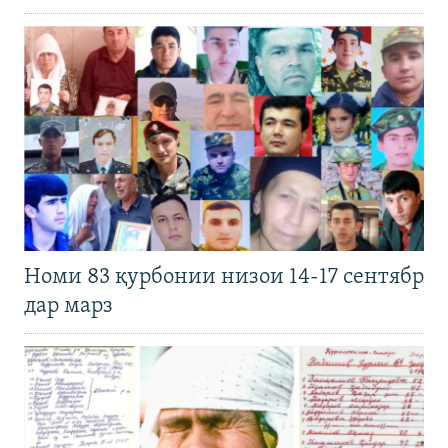
Номи 83 қурбонии низои 14-17 сентябр
дар марз