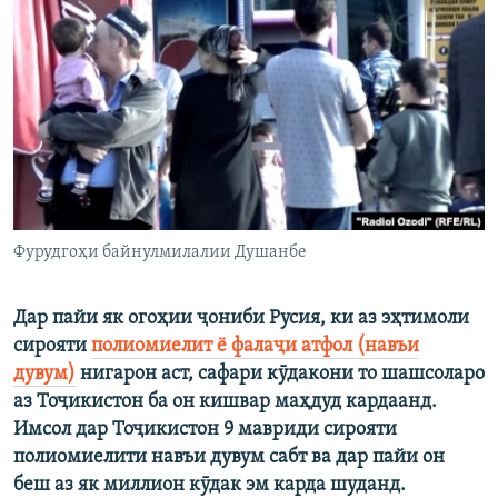
ГУЗОРИШҲОИ РАДИОӢ
Русский
ПАЙГИРӢ КУНЕД
Ҳамаи сомонаҳои RFE/RL
Фурудгоҳи байнулмилалии Душанбе
Дар пайи як огоҳии ҷониби Русия, ки аз эҳтимоли
сирояти
полиомиелит ё фалаҷи атфол (навъи
дувум)
нигарон аст, сафари кӯдакони то шашсоларо
аз Тоҷикистон ба он кишвар маҳдуд кардаанд.
Имсол дар Тоҷикистон 9 мавриди сирояти
полиомиелити навъи дувум сабт ва дар пайи он
беш аз як миллион кӯдак эм карда шуданд.