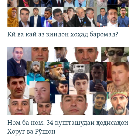
Кӣ ва кай аз зиндон хоҳад баромад?
Ном ба ном. 34 кушташудаи ҳодисаҳои
Хоруғ ва Рӯшон