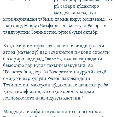
рӯ, сафари кӯдаконро
маҳдуд кардем, чун
хориҷкунандаи табиии ҳамин вирус мешаванд", --
шарҳ дод Наврӯз Ҷаъфаров, як масъули Вазорати
тандурустии Тоҷикистон, рӯзи 8-уми октябр.
Ба қавли ӯ, истифода аз ваксинаи зидди фалаҷи
атфол (навъи ду) дар Тоҷикистон имкони сирояти
бемориро надорад, "вале эҳтимоли сар задани
бемориро дар Русия тахмин мекунанд. Аз
"Роспотребнадзор" ба Вазорати тандурустӣ огоҳӣ
омад, ки дар ҳудуди Русия шаҳрвандони
Тоҷикистон, махсусан кӯдакони то шашсоларо ба
қайд гирифтаанд, ки онҳо хориҷкунандаи
полиомиелити навъи дувум ҳастанд."
Маҳдудияти сафари кӯдакони то шашсоларо аз