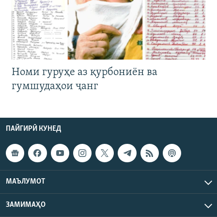
Номи гуруҳе аз қурбониён ва
гумшудаҳои ҷанг
ПАЙГИРӢ КУНЕД
МАЪЛУМОТ
ЗАМИМАҲО