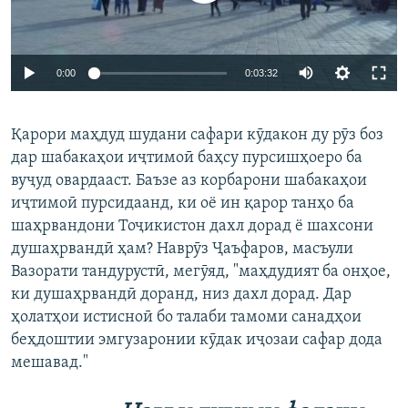
0:00
0:03:32
Қарори маҳдуд шудани сафари кӯдакон ду рӯз боз
дар шабакаҳои иҷтимоӣ баҳсу пурсишҳоеро ба
вуҷуд овардааст. Баъзе аз корбарони шабакаҳои
иҷтимоӣ пурсидаанд, ки оё ин қарор танҳо ба
шаҳрвандони Тоҷикистон дахл дорад ё шахсони
душаҳрвандӣ ҳам? Наврӯз Ҷаъфаров, масъули
Вазорати тандурустӣ, мегӯяд, "маҳдудият ба онҳое,
ки душаҳрвандӣ доранд, низ дахл дорад. Дар
ҳолатҳои истисноӣ бо талаби тамоми санадҳои
беҳдоштии эмгузаронии кӯдак иҷозаи сафар дода
мешавад."