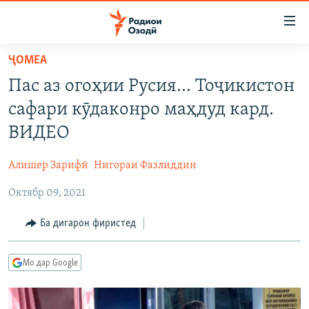
Пайвандҳои
дастрасӣ
Ҷаҳиш
ҶОМEА
ба
ГӮШАҲО
Пас аз огоҳии Русия... Тоҷикистон
мояи
ГАПИ ОЗОД
СИЁСАТ
аслӣ
сафари кӯдаконро маҳдуд кард.
РӮЗГОРИ МУҲОҶИР
Ҷаҳиш
ИҚТИСОД
ВИДЕО
ба
САЛОМ, ХОҲАР
ҶОМЕА
феҳристи
Алишер Зарифӣ
Нигораи Фазлиддин
ТАҲҚИҚОТ
ҚАЗИЯИ "КРОКУС"
аслӣ
Ҷаҳиш
Октябр 09, 2021
ҶАНГ ДАР УКРАИНА
ОСИЁИ МАРКАЗӢ
ба
НАЗАРИ МАРДУМ
ФАРҲАНГ
Ба дигарон фиристед
ҷустор
ЧАНДРАСОНАӢ
МЕҲМОНИ ОЗОДӢ
БЛОГИСТОН
Мо дар Google
РӮЙХАТҲО
ВАРЗИШ
ОЗОДӢ ОНЛАЙН
ВИДЕО
КИТОБҲОИ ОЗОДӢ
НИГОРИСТОН