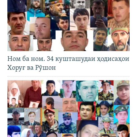
Ном ба ном. 34 кушташудаи ҳодисаҳои
Хоруғ ва Рӯшон