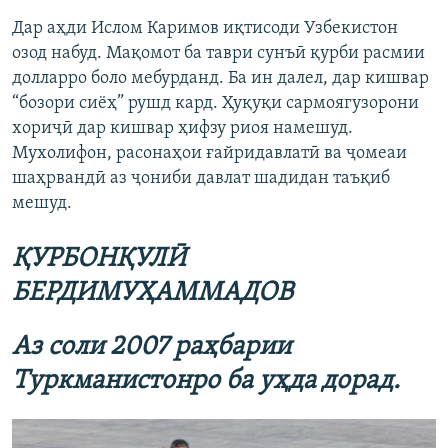
Дар аҳди Ислом Каримов иқтисоди Узбекистон
озод набуд. Мақомот ба таври сунъӣ қурби расмии
долларро боло мебурданд. Ба ин далел, дар кишвар
“бозори сиёҳ” рушд кард. Ҳуқуқи сармоягузорони
хориҷӣ дар кишвар ҳифзу риоя намешуд.
Мухолифон, расонаҳои ғайридавлатӣ ва ҷомеаи
шаҳрвандӣ аз ҷониби давлат шадидан таъқиб
мешуд.
Қ
УРБОНҚУЛ
Ӣ
БЕРДИМУ
Ҳ
АММАДОВ
Аз
соли
2007
ра
ҳ
барии
Ту
ркманистонро ба у
ҳ
да
дорад
.