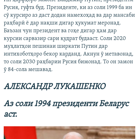
Русия, гуфта буд. Президенте, ки аз соли 1999 ба ин
сӯ курсиро аз даст додан намехоҳад ва дар мансаби
раҳбарӣ ё дар нақши дигар ҳукумат меронад.
Баъзан чун президент ва гоҳе дигар ҳам дар
курсии сарвазир сари қудрат будааст. Соли 2020
муҳлатҳои пешинаи ширкати Путин дар
интихоботҳоро бекор карданд. Акнун ӯ метавонад,
то соли 2030 раҳбарии Русия бимонад. То он замон
ӯ 84-сола мешавад.
АЛЕКСАНДР ЛУКАШЕНКО
Аз соли 1994 президенти Беларус
аст.