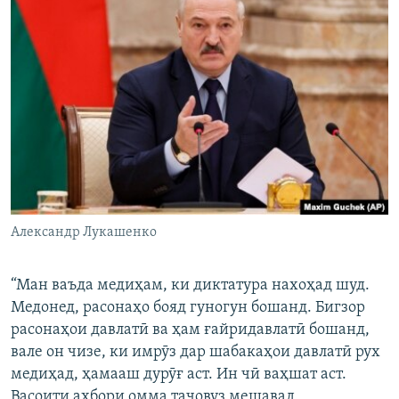
Александр Лукашенко
“Ман ваъда медиҳам, ки диктатура нахоҳад шуд.
Медонед, расонаҳо бояд гуногун бошанд. Бигзор
расонаҳои давлатӣ ва ҳам ғайридавлатӣ бошанд,
вале он чизе, ки имрӯз дар шабакаҳои давлатӣ рух
медиҳад, ҳамааш дурӯғ аст. Ин чӣ ваҳшат аст.
Васоити ахбори омма таҷовуз мешавад,