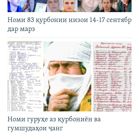
Номи 83 қурбонии низои 14-17 сентябр
дар марз
Номи гуруҳе аз қурбониён ва
гумшудаҳои ҷанг