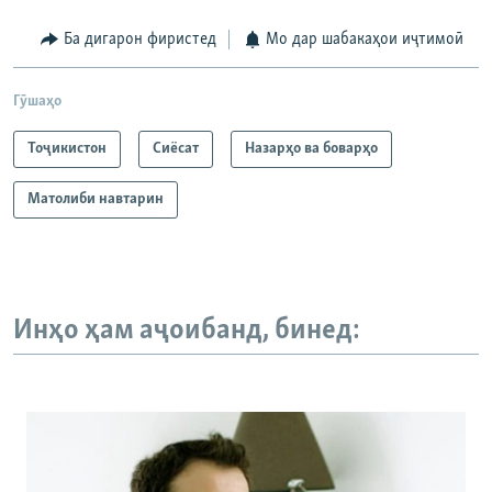
Ба дигарон фиристед
Мо дар шабакаҳои иҷтимоӣ
Гӯшаҳо
Тоҷикистон
Сиёсат
Назарҳо ва боварҳо
Матолиби навтарин
Инҳо ҳам аҷоибанд, бинед: