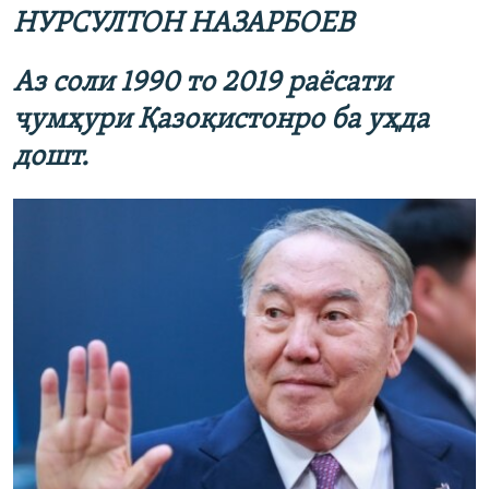
НУРСУЛТОН НАЗАРБОЕВ
360p
480p
Аз соли 1990 то 2019
раёсати
720p
ҷумҳури
Қ
азо
қ
истон
ро ба уҳда
1080p
дошт.
Auto
240p
360p
480p
720p
1080p