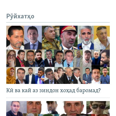
Рӯйхатҳо
Кӣ ва кай аз зиндон хоҳад баромад?