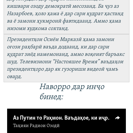
кишвари озоду демократӣ месозанд. Ба ҷуз аз
Назарбоев, ҳоло ҳама ё дар сари қудрат ҳастанд
ва ё замони ҳукмронӣ фавтидаанд. Аммо ҳама
низоми худкома сохтанд.
Президентҳои Осиёи Марказӣ ҳама замони
оғози раҳбарӣ ваъда додаанд, ки дар сари
қудрат зиёд намемонанд, аммо воқеият баръакс
шуд. Телевизиони “Настояшее Время” ваъдаҳои
президентҳоро дар як гузориши видеоӣ ҷамъ
овард.
Наворро дар инҷо
бинед:
Аз Путин то Раҳмон. Ваъдаҳое, ки иҷро нашуданд
Таҳияи
Радиои Озодӣ