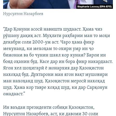
Нурсултон Назарбоев
“Дар Қонуни асосӣ навишта шудааст. Ҳама чиз
рӯшану дақиқ аст. Муҳлати раҳбарии ман то моҳи
декабри соли 2000-ум аст. Чаро ҳама фикр
мекунанд, ки мехоҳам то охири умр ин ҷо
бимонам ва бо чунин шакл кор кунам? Барои ин
бояд оҳанин буд. Касе дар ин бора фикр накардааст.
Ягон хел шоҳигарӣ ё монархия дар Қазоқистон
нахоҳад буд. Духтарони ман ягон вақт мушовири
ман нахоҳанд шуд. Қазоқистон меросӣ нахоҳад
шуд. Ҳама кор тавре хоҳад шуд, ки дар Сарқонун
омадааст.”
Ин ваъдаи президенти собиқи Қазоқистон,
Нурсултон Назарбоев, аст, ки давоми 30 соли