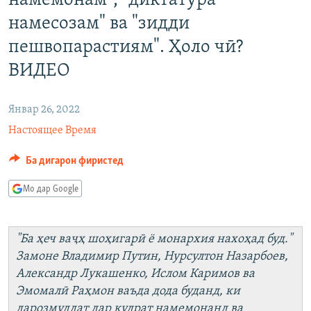
намемонам", "диктатура
ГУЗОРИШҲОИ РАДИОӢ
намесозам" ва "зидди
Русский
пешвопарастиям". Ҳоло чӣ?
ПАЙГИРӢ КУНЕД
ВИДЕО
Январ 26, 2022
Настоящее Время
Ҳамаи сомонаҳои RFE/RL
Ба дигарон фиристед
Мо дар Google
"Ба ҳеч ваҷҳ шоҳигарӣ ё монархия нахоҳад буд."
Замоне Владимир Путин, Нурсултон Назарбоев,
Александр Лукашенко, Ислом Каримов ва
Эмомалӣ Раҳмон ваъда дода буданд, ки
дарозмуддат дар қудрат намемонанд ва