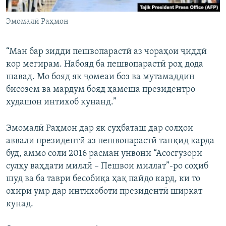
Эмомалӣ Раҳмон
“Ман бар зидди пешвопарастӣ аз чораҳои ҷиддӣ
кор мегирам. Набояд ба пешвопарастӣ роҳ дода
шавад. Мо бояд як ҷомеаи боз ва мутамаддин
бисозем ва мардум бояд ҳамеша президентро
худашон интихоб кунанд.”
Эмомалӣ Раҳмон дар як суҳбаташ дар солҳои
аввали президентӣ аз пешвопарастӣ танқид карда
буд, аммо соли 2016 расман унвони “Асосгузори
сулҳу ваҳдати миллӣ – Пешвои миллат”-ро соҳиб
шуд ва ба таври бесобиқа ҳақ пайдо кард, ки то
охири умр дар интихоботи президентӣ ширкат
кунад.