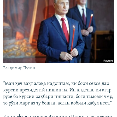
Владимир Путин
“Ман ҳеч вақт алоқа надоштам, ки бори сеюм дар
курсии президентӣ нишинам. Ин андеша, ки агар
рӯзе ба курсии раҳбари нишастӣ, бояд тамоми умр,
то рӯзи марг аз ту бошад, аслан қобили қабул нест.”
Ин ҳарфҳоро замоне Владимир Путин, президенти