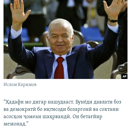
Ислом Каримов
“Ҳадафи мо дигар нашудааст. Бунёди давлати боз
ва демократӣ бо иқтисоди бозаргонӣ ва сохтани
асосҳои ҷомеаи шаҳрвандӣ. Он бетағйир
мемонад.”