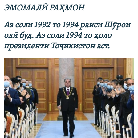
ЭМОМАЛ
Ӣ
РА
Ҳ
МОН
Аз соли 1992 то 1994 раиси Ш
ӯрои
олӣ буд.
Аз
соли
1994 то
ҳоло
президенти То
ҷикистон аст.