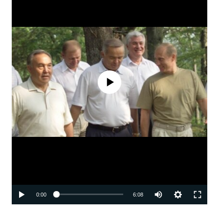
Феълан кор намекунад
Auto
0:00
6:08
240p