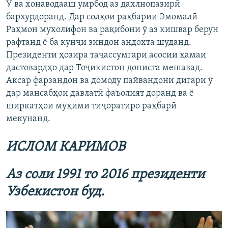
Ӯ ва хонаводааш умрбод аз дахлнопазирӣ
бархурдоранд. Дар солҳои раҳбарии Эмомалӣ
Раҳмон мухолифон ва рақибони ӯ аз кишвар берун
рафтанд ё ба кунҷи зиндон андохта шуданд.
Президенти ҳозира таҷассумгари асосии ҳамаи
дастовардҳо дар Тоҷикистон дониста мешавад.
Аксар фарзандон ва домоду пайвандони дигари ӯ
дар мансабҳои давлатӣ фаъолият доранд ва ё
ширкатҳои муҳими тиҷоратиро раҳбарӣ
мекунанд.
ИСЛОМ КАРИМОВ
Аз соли 1991
то
2016 президенти
Узбекистон буд.