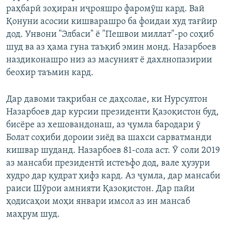
раҳбарӣ зоҳиран иҷрояшро фаромӯш кард. Вай
Қонуни асосии кишварашро ба фоидаи худ тағйир
дод. Унвони "Элбаси" ё "Пешвои миллат"-ро соҳиб
шуд ва аз ҳама гуна таъқиб эмин монд. Назарбоев
наздиконашро низ аз масуният ё дахлнопазирии
беохир таъмин кард.
Дар давоми тақрибан се даҳсолае, ки Нурсултон
Назарбоев дар курсии президенти Қазоқистон буд,
бисёре аз хешовандонаш, аз ҷумла бародари ӯ
Болат соҳиби дороии зиёд ва шахси сарватманди
кишвар шуданд. Назарбоев 81-сола аст. Ӯ соли 2019
аз мансаби президентӣ истеъфо дод, вале ҳузури
худро дар қудрат ҳифз кард. Аз ҷумла, дар мансаби
раиси Шӯрои амнияти Қазоқистон. Дар пайи
ҳодисаҳои моҳи январи имсол аз ин мансаб
маҳрум шуд.