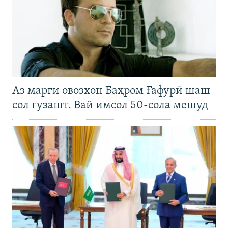
Аз марги овозхон Баҳром Ғафурӣ шаш
сол гузашт. Вай имсол 50-сола мешуд