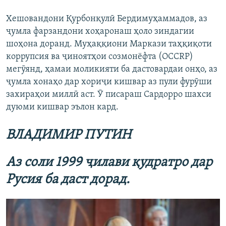
Хешовандони Қурбонқулӣ Бердимуҳаммадов, аз
ҷумла фарзандони хоҳаронаш ҳоло зиндагии
шоҳона доранд. Муҳаққиони Маркази таҳқиқоти
коррупсия ва ҷиноятҳои созмонёфта (OCCRP)
мегӯянд, ҳамаи моликияти ба дастовардаи онҳо, аз
ҷумла хонаҳо дар хориҷи кишвар аз пули фурӯши
захираҳои миллӣ аст. Ӯ писараш Сардорро шахси
дуюми кишвар эълон кард.
ВЛАДИМИР ПУТИН
Аз соли 1999
ҷилави қудратро
дар
Русия ба даст дорад.