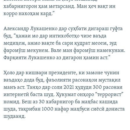
хабарнигорон ҳам метарсанд. Ман ҳеч вақт ин
корро нахоҳам кард.”
Александр Лукашенко дар суҳбати дигараш гуфта
буд, “ҳамаи мо дар интихоботҳо чизе ваъда
медиҳем, аммо вақте ба сари қудрат меоем, зуд
фаромӯш мекунем. Вале ман фаромӯш намекунам.
Фарқияти Лукашенко аз дигарон ҳамин аст.”
Ҳоло дар кишвари президенте, ки замоне чунин
ваъдаҳо дода буд, фаъолияти расонаҳои мустақил
манъ аст. Танҳо дар соли 2021 ҳудуди 300 расонаи
интернетӣ баста шуд. Ҳукумат онҳоро “террорист”
номид. Беш аз 30 хабарнигор ба маҳбас кашида
шуда, тақрибан 1000 нафар маҳбуси сиёсӣ дониста
шудаанд.