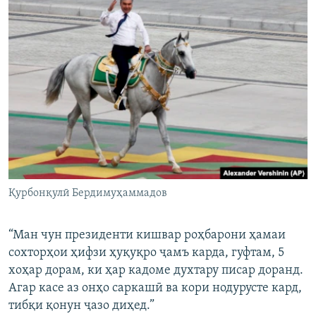
Қурбонқулӣ Бердимуҳаммадов
“Ман чун президенти кишвар роҳбарони ҳамаи
сохторҳои ҳифзи ҳуқуқро ҷамъ карда, гуфтам, 5
хоҳар дорам, ки ҳар кадоме духтару писар доранд.
Агар касе аз онҳо саркашӣ ва кори нодурусте кард,
тибқи қонун ҷазо диҳед.”