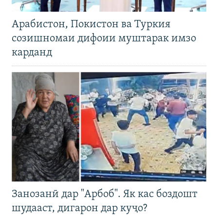
Арабистон, Покистон ва Туркия
созишномаи дифоии муштарак имзо
карданд
Занозанӣ дар "Арбоб". Як кас боздошт
шудааст, дигарон дар куҷо?