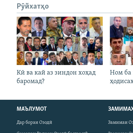
Рӯйхатҳо
Кӣ ва кай аз зиндон хоҳад
Ном ба
баромад?
ҳодиса
Русский
МАЪЛУМОТ
ЗАМИМА
Дар бораи Озодӣ
Замимаи О
ПАЙГИРӢ КУНЕД