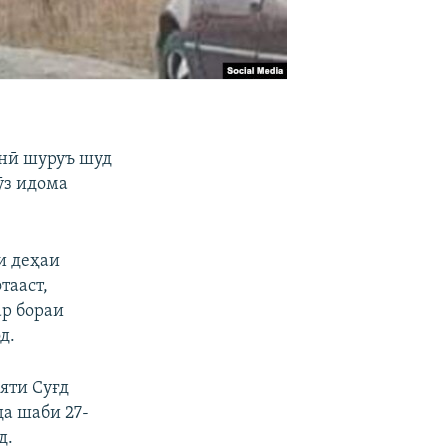
онӣ шуруъ шуд
ӯз идома
и деҳаи
тааст,
ар бораи
д.
яти Суғд
а шаби 27-
д.