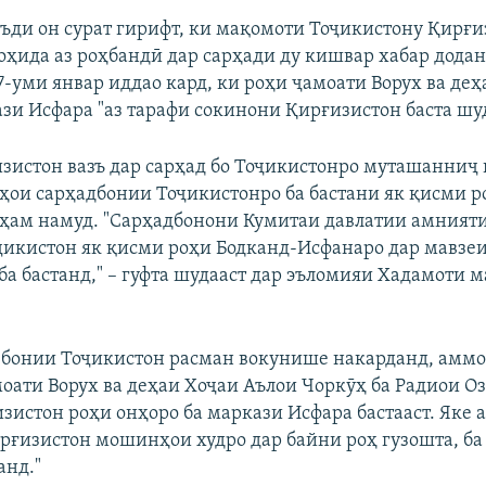
ъди он сурат гирифт, ки мақомоти Тоҷикистону Қирғи
оҳида аз роҳбандӣ дар сарҳади ду кишвар хабар дода
7-уми январ иддао кард, ки роҳи ҷамоати Ворух ва деҳ
ази Исфара "аз тарафи сокинони Қирғизистон баста шуд
зистон вазъ дар сарҳад бо Тоҷикистонро муташанниҷ
ӯҳои сарҳадбонии Тоҷикистонро ба бастани як қисми р
ҳам намуд. "Сарҳадбонони Кумитаи давлатии амният
икистон як қисми роҳи Бодканд-Исфанаро дар мавзеи
ба бастанд," – гуфта шудааст дар эъломияи Хадамоти 
бонии Тоҷикистон расман вокунише накарданд, аммо
оати Ворух ва деҳаи Хоҷаи Аълои Чоркӯҳ ба Радиои Оз
истон роҳи онҳоро ба маркази Исфара бастааст. Яке аз
рғизистон мошинҳои худро дар байни роҳ гузошта, ба
анд."