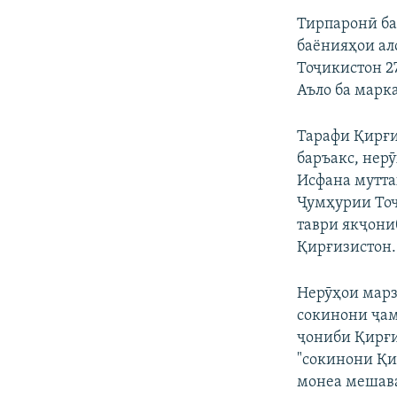
Тирпаронӣ ба
баёнияҳои ал
Тоҷикистон 2
Аъло ба марк
Тарафи Қирғи
баръакс, нер
Исфана мутта
Ҷумҳурии Тоҷ
таври якҷони
Қирғизистон.
Нерӯҳои марз
сокинони ҷам
ҷониби Қирғиз
"сокинони Қи
монеа мешав