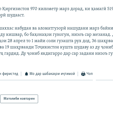
о Қирғизистон 970 километр марз дорад, ки ҳамагӣ 51
орӣ шудааст.
шаххас набудан ва аломатгузорӣ нашудани марз байн
ду кишвар, бо баҳонаҳои гуногун, низоъ сар мезанад.
ҳои 28 апрел то 1 майи соли гузашта рух дод, 36 шаҳрв
ва 19 шаҳрванди Тоҷикистон кушта шудаву аз ду ҷониб
уҳ гардид. Ду ҷониб якдигарро дар сар задани низоъ г
н фиристед
Мо дар шабакаҳои иҷтимоӣ
Чоп
Матолиби навтарин