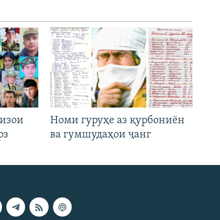
низои
Номи гуруҳе аз қурбониён
рз
ва гумшудаҳои ҷанг