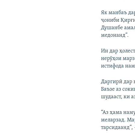
Як манбаъ дар
ҷониби Қирғи
Душанбе амал
медонанд”.
Ин дар ҳолес
нерӯҳои марз
истифода нам
Даргирӣ дар 
Баъзе аз соки
шудааст, ки а
“Аз ҳама нам
меларзад. Мар
тарсидаанд”, 