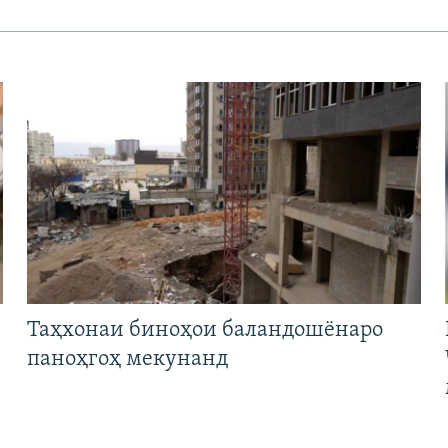
Таҳхонаи биноҳои баландошёнаро
паноҳгоҳ мекунанд