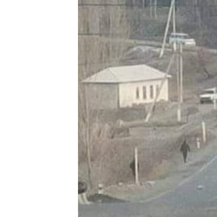
ГУЗОРИШҲОИ РАДИОӢ