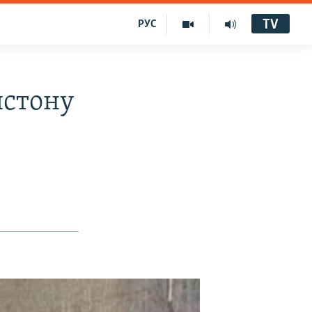
TV
РУС
истону
д