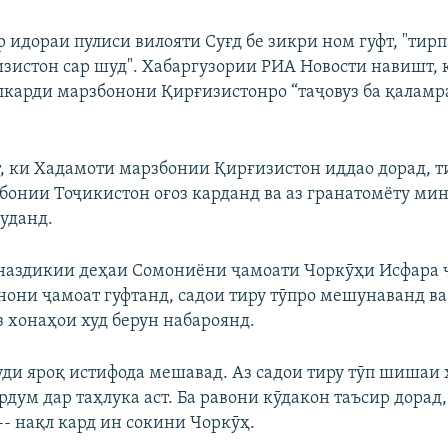
 идораи пулиси вилояти Суғд бе зикри ном гуфт, "тир
зистон сар шуд". Хабаргузории РИА Новости навишт,
карди марзбонони Қирғизистонро “таҷовуз ба қаламр
т, ки Хадамоти марзбонии Қирғизистон иддао дорад, 
бонии Тоҷикистон оғоз карданд ва аз гранатомёту ми
уданд.
наздикии деҳаи Сомониёни ҷамоати Чоркӯҳи Исфара ҷ
нони ҷамоат гуфтанд, садои тиру тӯпро мешунаванд ва 
з хонаҳои худ берун набароянд.
уди яроқ истифода мешавад. Аз садои тиру тӯп шишаи
дум дар таҳлука аст. Ба равони кӯдакон таъсир дорад,
-- нақл кард ин сокини Чоркӯҳ.