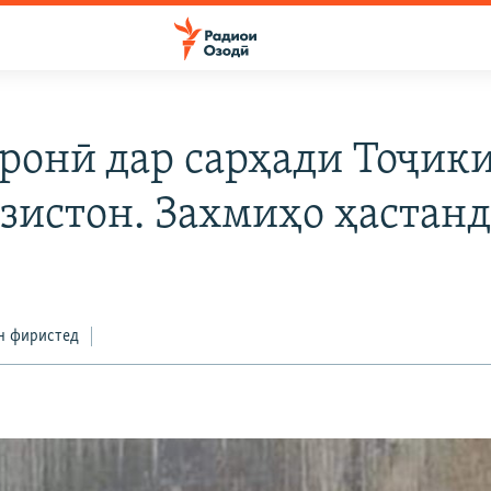
ронӣ дар сарҳади Тоҷик
зистон. Захмиҳо ҳастан
н фиристед