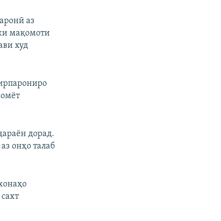
паронӣ аз
 ки мақомоти
ави худ
тирпарониро
номёт
араён дорад.
аз онҳо талаб
 хонаҳо
 сахт