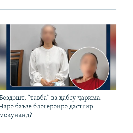
Боздошт, “тавба” ва ҳабсу ҷарима.
Чаро баъзе блогеронро дастгир
мекунанд?