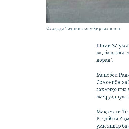
Сарҳади Тоҷикистону Қирғизистон
Шоми 27-уми 
ва, ба қавли
дорад".
Манобеи Ради
Сомониён хаб
захмиҳо низ ҳ
маҷруҳ шудан
Мақомоти Тоҷ
Раҷаббой Аҳм
уми январ ба