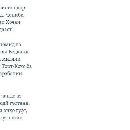
зистон дар
нд. Ҷониби
аи Хоҷаи
ааст".
 номид ва
оҳи Бодканд-
и миллии
 Торт-Кочо ба
марзбонии
 чанде аз
одӣ гуфтанд,
 онҳо гуфт,
 гузаштан