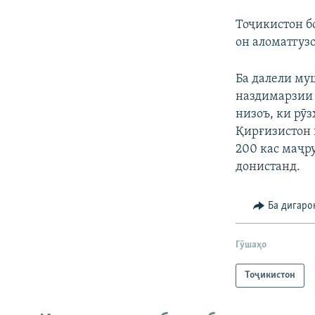
Тоҷикистон б
он аломатгуз
Ба далели му
наздимарзии 
низоъ, ки рӯз
Қирғизистон 
200 кас маҷр
донистанд.
Ба дигаро
Гӯшаҳо
Тоҷикистон