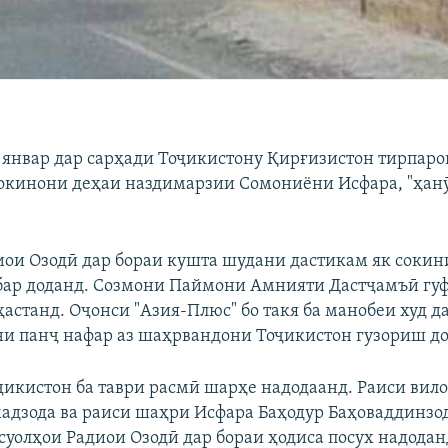
январ дар сарҳади Тоҷикистону Қирғизистон тирпар
 сокинони деҳаи наздимарзии Сомониёни Исфара, "ҳан
ои Озодӣ дар бораи кушта шудани дастикам як сокин
ар доданд. Созмони Паймони Амнияти Дастҷамъӣ гуф
астанд. Оҷонси "Азия-Плюс" бо такя ба манобеи худ д
и панҷ нафар аз шаҳрвандони Тоҷикистон гузориш до
икистон ба таври расмӣ шарҳе надодаанд. Раиси вило
адзода ва раиси шаҳри Исфара Баҳодур Баҳоваддинзод
 суолҳои Радиои Озодӣ дар бораи ҳодиса посух надодан