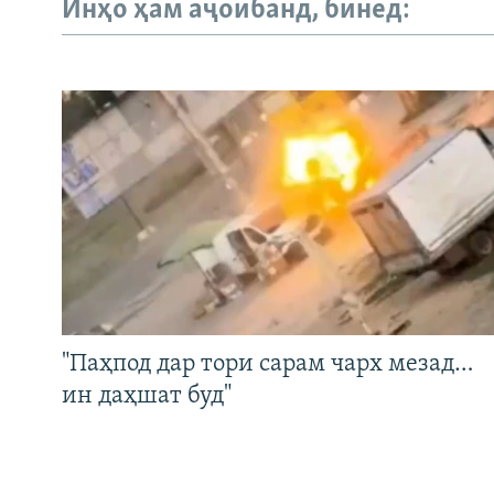
Инҳо ҳам аҷоибанд, бинед:
"Паҳпод дар тори сарам чарх мезад…
ин даҳшат буд"