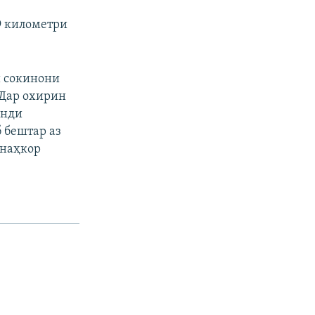
9 километри
и сокинони
 Дар охирин
анди
 бештар аз
унаҳкор