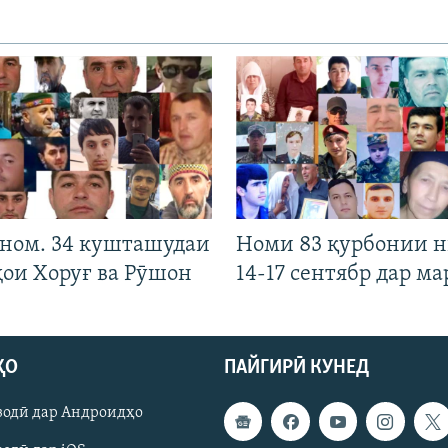
 ном. 34 кушташудаи
Номи 83 қурбонии 
ҳои Хоруғ ва Рӯшон
14-17 сентябр дар ма
ҲО
ПАЙГИРӢ КУНЕД
зодӣ дар Андроидҳо