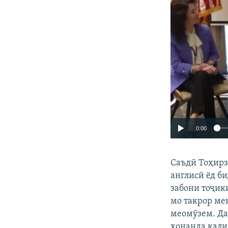
0:00
Саъдӣ Тоҳирзо
англисӣ ёд би
забони тоҷик
мо такрор мек
меомӯзем. Да
хонанда кали