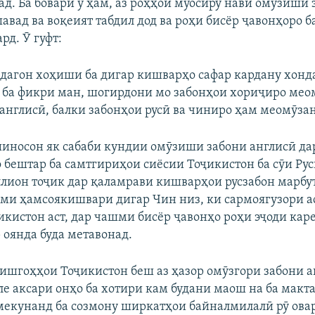
ад. Ба бовари ӯ ҳам, аз роҳҳои муосиру нави омӯзиши 
авад ва воқеият табдил дод ва роҳи бисёр ҷавонҳоро 
рд. Ӯ гуфт:
дагон хоҳиши ба дигар кишварҳо сафар кардану хонд
 ба фикри ман, шогирдони мо забонҳои хориҷиро мео
 англисӣ, балки забонҳои русӣ ва чиниро ҳам меомӯзан
носон як сабаби кундии омӯзиши забони англисӣ да
 бештар ба самтгириҳои сиёсии Тоҷикистон ба сӯи Рус
ллион тоҷик дар қаламрави кишварҳои русзабон марбу
ми ҳамсоякишвари дигар Чин низ, ки сармоягузори а
икистон аст, дар чашми бисёр ҷавонҳо роҳи эҷоди кар
 оянда буда метавонад.
ишгоҳҳои Тоҷикистон беш аз ҳазор омӯзгори забони а
ле аксари онҳо ба хотири кам будани маош на ба макт
мекунанд ба созмону ширкатҳои байналмилалӣ рӯ овар