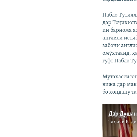
Пабло Тутилл
дар Тоҷикист
ин барнома а
англисӣ исти
забони англи
омӯхтаанд, ҳ
гуфт Пабло Т
Мутахассисон
вижа дар мак
бо хондану т
Таҳияи
Ради