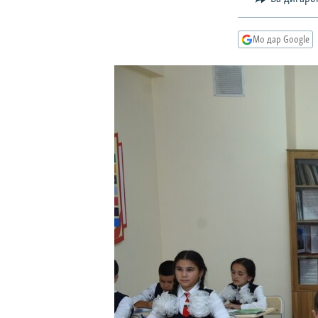
ГУЗОРИШҲОИ РАДИОӢ
Мо дар Google