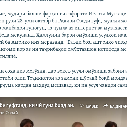
иё, мудири бахши фарҳанги сафорати Иёлоти Муттаҳ
он рӯзи 28-уми октябр ба Радиои Озодӣ гуфт, муаллимо
з манбаҳои гуногун, аз ҷумла аз интернет ва мутахасс
фода мекунанд. Ҳамчунин барои омӯзиши усулҳои на
сӣ ба Амрико низ мераванд. "Баъди бозгашт онҳо чизҳ
ангоми кор аз ин таҷрибаҳои омӯхтаашон истифода ме
утиллиё.
и соҳа низ мегӯянд, дар воқеъ усули омӯзиши забони 
отиби олии Тоҷикистон аз замони шӯравӣ боқӣ мондаа
арҷума кардан маҳдуд мешавад, ки ин усул чандон сам
Дар Душанбе гуфтанд, ки чӣ гуна бояд англисӣ омӯхт
EMBED
БА ДИГА
ои Озодӣ