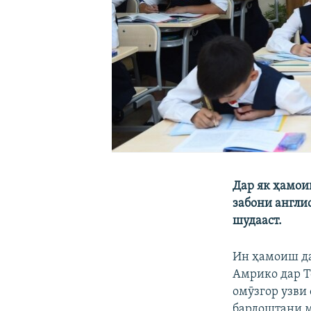
Дар як ҳамои
забони англис
шудааст.
Ин ҳамоиш да
Амрико дар Т
омӯзгор узви 
бардоштани м