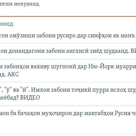
 пеша мекунанд.
ХОНЕД:
тон омӯзиши забони русиро дар синфҳои як манъ
лон донандагони забони англисӣ зиёд шудаанд. 
и забонҳои вахиву шуғнонӣ дар Ню-Йорк муарр
д. АКС
е", "ӯ" ва "ӣ". Имлои забони тоҷикӣ пурра ислоҳ шу
меёбад? ВИДЕО
он ба бачаҳои муҳоҷирон дар мактабҳои Русия ч