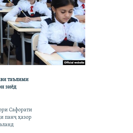
ави таълими
он зиёд
кори Сафорати
и панҷ ҳазор
баланд