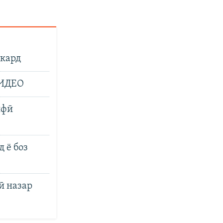
 кард
ВИДЕО
ифӣ
д ё боз
ӣ назар