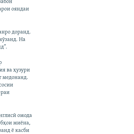
забон
барои ояндаи
анро доранд.
мӯзанд. На
д”.
р
ия ва ҳузури
т медонанд.
сосии
ераи
нглисӣ омода
абҳои миёна,
анд ё касби