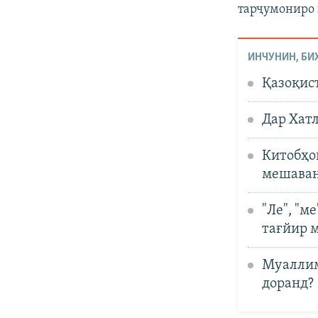
тарҷумониро
ИНЧУНИН, БИ
Қазоқис
Дар Хат
Китобҳо
мешаван
"Ле", "м
тағйир 
Муаллим
доранд?