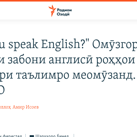
u speak English?" Омӯзго
и забони англисӣ роҳҳои
ри таълимро меомӯзанд.
О
уллоҳ
Амир Исоев
н фиристед
Шарҳҳоро бинед