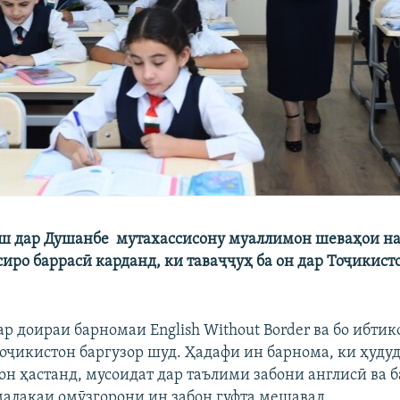
ш дар Душанбе мутахассисону муаллимон шеваҳои н
иро баррасӣ карданд, ки таваҷҷуҳ ба он дар Тоҷикист
р доираи барномаи English Without Border ва бо ибти
оҷикистон баргузор шуд. Ҳадафи ин барнома, ки ҳудуд
он ҳастанд, мусоидат дар таълими забони англисӣ ва 
алакаи омӯзгорони ин забон гуфта мешавад.