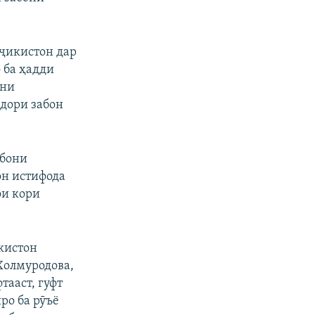
px
бар
оҷикистон дар
 ба ҳадди
ани
дори забон
абони
он истифода
ои кори
кистон
Холмуродова,
тааст, гуфт
ро ба рӯъё