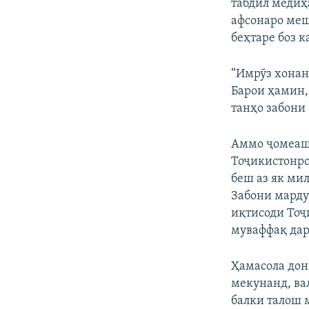
табдил медиҳ
афсонаро меш
беҳтаре боз ка
“Имрӯз хонан
Барои ҳамин,
танҳо забони
Аммо ҷомеаши
Тоҷикистонро
беш аз як ми
Забони марду
иқтисоди Тоҷ
муваффақ дар
Ҳамасола дон
мекунанд, ва
балки талош 