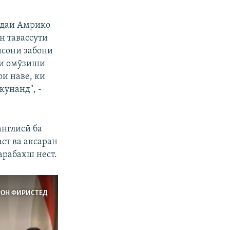
идаи Амрико
н тавассути
исони забони
ви омӯзиши
ои наве, ки
кунанд", -
англисӣ ба
ст ва аксаран
арабахш нест.
РОН ФИРИСТЕД