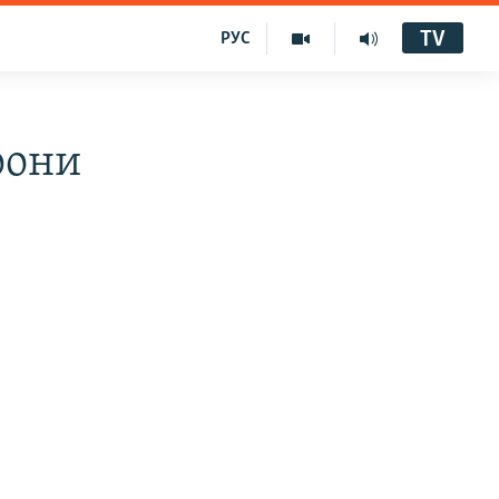
TV
РУС
рони