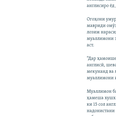
англисиро ёд
Огоҳони умур
мавриди омӯз
лозим нараси
муаллимони з
аст.
“Дар ҳамоише,
англисӣ, шев
мекунанд ва 
муаллимони и
Муаллимон ба
ҳамеша хушха
ки 15 сол анг
надонистани 