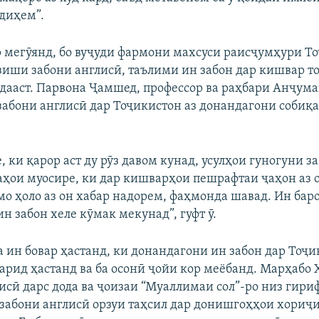
 диҳем”.
720p
1080p
 мегӯянд, бо вуҷуди фармони махсуси раисҷумҳури Т
иши забони англисӣ, таълими ин забон дар кишвар то
дааст. Парвона Ҷамшед, профессор ва раҳбари Анҷум
абони англисӣ дар Тоҷикистон аз донандагони собиқа
 ки қарор аст ду рӯз давом кунад, усулҳои гуногуни з
аҳои муосире, ки дар кишварҳои пешрафтаи ҷаҳон аз 
мо ҳоло аз он хабар надорем, фаҳмонда шавад. Ин бар
н забон хеле кӯмак мекунад”, гуфт ӯ.
 ин бовар ҳастанд, ки донандагони ин забон дар Тоҷи
рид ҳастанд ва ба осонӣ ҷойи кор меёбанд. Марҳабо 
лисӣ дарс дода ва ҷоизаи “Муаллимаи сол”-ро низ гириф
забони англисӣ орзуи таҳсил дар донишгоҳҳои хориҷи