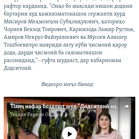
рафтор кардаанд. "Онҳо бо мақсади нишон додани
бартарии худ ҳамхизматонашон сержанти хурд
Мисиров Меҳмонҷон Субҳонқулович, қаториҳо
Чориев Бекзод Тоирович, Каримзода Замир Рустам,
Амиров Некруз Файзуллоевич ва Мусоев Алишер
Тошбоевичро мавриди лату кӯби ҷисмонӣ қарор
дода, дарди ҷисмонӣ ба саломатиашон
расониданд,"--гуфта шудааст, дар хабарномаи
Додситонӣ.
Видеоро инҷо бинед:
"Панҷ нафар боздошт шуд." Додситонӣ навори баҳсбарангезро шарҳ дод
Таҳияи
Радиои Озодӣ
Феълан кор намекунад