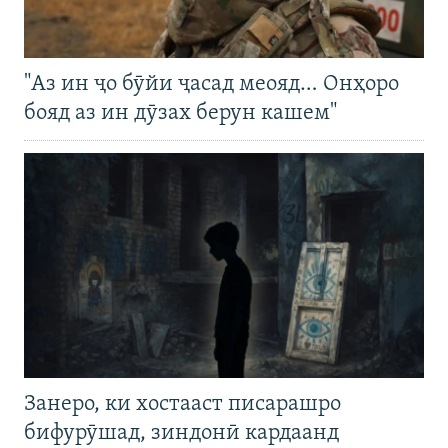
"Аз ин ҷо бӯйи ҷасад меояд… Онҳоро
бояд аз ин дӯзах берун кашем"
Занеро, ки хостааст писарашро
бифурӯшад, зиндонӣ кардаанд