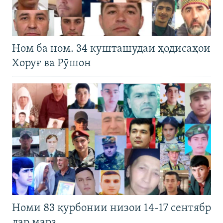
Ном ба ном. 34 кушташудаи ҳодисаҳои
Хоруғ ва Рӯшон
Номи 83 қурбонии низои 14-17 сентябр
дар марз