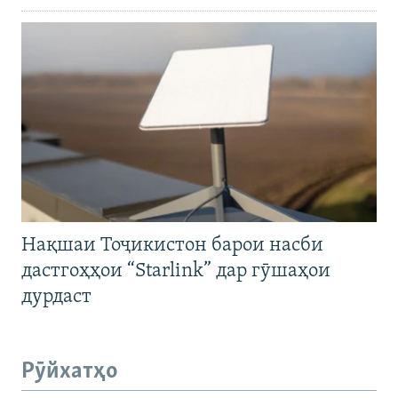
Нақшаи Тоҷикистон барои насби
дастгоҳҳои “Starlink” дар гӯшаҳои
дурдаст
Рӯйхатҳо