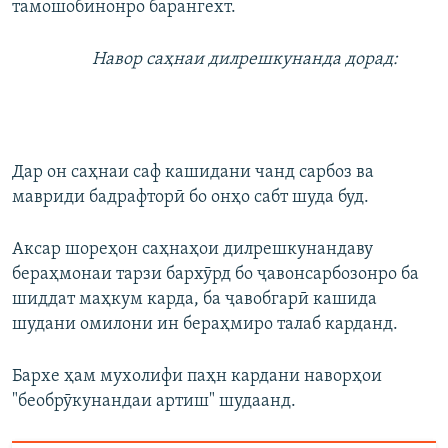
тамошобинонро барангехт.
Навор саҳнаи дилрешкунанда дорад:
Дар он саҳнаи саф кашидани чанд сарбоз ва
мавриди бадрафторӣ бо онҳо сабт шуда буд.
Аксар шореҳон саҳнаҳои дилрешкунандаву
бераҳмонаи тарзи бархӯрд бо ҷавонсарбозонро ба
шиддат маҳкум карда, ба ҷавобгарӣ кашида
шудани омилони ин бераҳмиро талаб карданд.
Бархе ҳам мухолифи паҳн кардани наворҳои
"беобрӯкунандаи артиш" шудаанд.