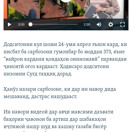
Auto
0:00
2:09
240p
Додситонии кул шоми 24-уми апрел эълон кард, ки
360p
нисбат ба сарбозони гумонбар бо моддаи 373, яъне
Auto
240p
360p
480p
480p
“вайрон кардани қоидаҳои оинномавӣ” парвандаи
720p
ҷиноятӣ оғоз кардааст. Ҳодисаро додситони
720p
1080p
низомии Суғд таҳқиқ дорад.
1080p
Ҳанӯз назари сарбозоне, ки дар ин навор дида
мешаванд, дастрас нашудааст.
Ин навори видеоӣ дар авҷи мавсими даъвати
баҳории ҷавонон ба артиш дар шабакаҳои
иҷтимоӣ нашр шуд ва хашму ғазаби бисёр