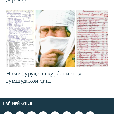
Номи гуруҳе аз қурбониён ва
гумшудаҳои ҷанг
ПАЙГИРӢ КУНЕД