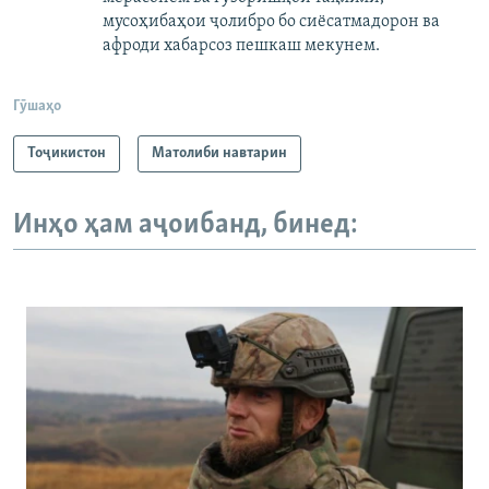
мусоҳибаҳои ҷолибро бо сиёсатмадорон ва
афроди хабарсоз пешкаш мекунем.
Гӯшаҳо
Тоҷикистон
Матолиби навтарин
Инҳо ҳам аҷоибанд, бинед: