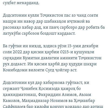
суҳбат мекарданд.
Додситонии кулли Тоҷикистон пас аз чанд соати
нашри ин навор дар шабакаҳои иҷтимоӣ ва
расонаҳо хабар дод, ки панҷ сарбозро дар робита ба
латукӯби сарбозон боздошт кардааст.
Ба гуфтаи ин ниҳод, ҳодиса рӯзи 15-уми декабри
соли 2022 дар қисми ҳарбии 0215-и қушунҳои
сарҳадии Кумитаи давлатии амнияти Тоҷикистон
рух додааст. Ин қисми ҳарбӣ дар ҳудуди шаҳри
Конибодоми вилояти Суғд ҷойгир аст.
Додситонии кул дар хабарнома гуфтааст, ки
сержант Ҷонибек Қосимзода ҳамроҳ бо
ҳамхидматонаш, Фахриддин Азимов, Аъзам
Камолов, Маҳмадназар Нозимов ва Ҳоҷиакбар
Сайфуллоев бар хилофи қонуну қоидаҳо дар артиш