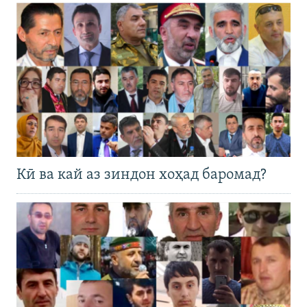
Кӣ ва кай аз зиндон хоҳад баромад?