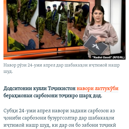
ГУЗОРИШҲОИ РАДИОӢ
Русский
ПАЙГИРӢ КУНЕД
Ҳамаи сомонаҳои RFE/RL
Навор рӯзи 24-уми апрел дар шабакаҳои иҷтимоӣ нашр
шуд.
Додситонии кулли Тоҷикистон
навори латтукӯби
бераҳмонаи сарбозони тоҷикро шарҳ дод.
Субҳи 24-уми апрел навори задани сарбозон аз
ҷониби сарбозони бузургсолтар дар шабакаҳои
иҷтимоӣ нашр шуд, ки дар он бо забони тоҷикӣ