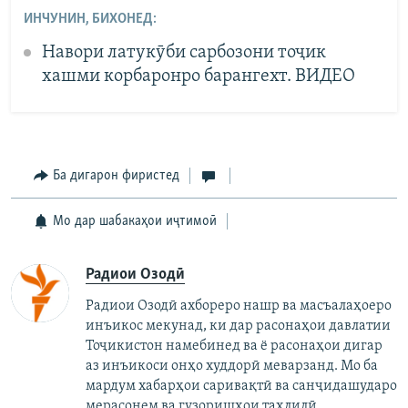
ИНЧУНИН, БИХОНЕД:
Навори латукӯби сарбозони тоҷик
хашми корбаронро барангехт. ВИДЕО
Ба дигарон фиристед
Мо дар шабакаҳои иҷтимоӣ
Радиои Озодӣ
Радиои Озодӣ ахбореро нашр ва масъалаҳоеро
инъикос мекунад, ки дар расонаҳои давлатии
Тоҷикистон намебинед ва ё расонаҳои дигар
аз инъикоси онҳо худдорӣ меварзанд. Мо ба
мардум хабарҳои саривақтӣ ва санҷидашударо
мерасонем ва гузоришҳои таҳлилӣ,