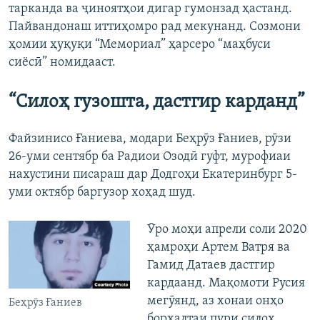
тарканда ва ҷиноятҳои дигар гумонзад ҳастанд.
Пайвандонаш иттиҳомро рад мекунанд. Созмони
ҳомии ҳуқуқи “Мемориал” ҳарсеро “маҳбуси
сиёсӣ” номидааст.
“Силоҳ гузошта, дастгир карданд”
Файзинисо Ғаниева, модари Беҳрӯз Ғаниев, рӯзи
26-уми сентябр ба Радиои Озодӣ гуфт, мурофиаи
нахустини писараш дар Додгоҳи Екатеринбург 5-
уми октябр баргузор хоҳад шуд.
Ӯро моҳи апрели соли 2020
ҳамроҳи Артем Ватря ва
Гамид Датаев дастгир
кардаанд. Мақомоти Русия
мегӯянд, аз хонаи онҳо
Беҳрӯз Ғаниев
борхалтаи пури силоҳ