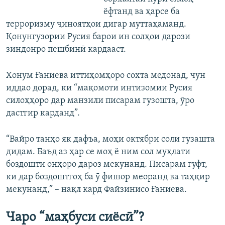
ёфтанд ва ҳарсе ба
терроризму ҷиноятҳои дигар муттаҳаманд.
Қонунгузории Русия барои ин солҳои дарози
зиндонро пешбинӣ кардааст.
Хонум Ғаниева иттиҳомҳоро сохта медонад, чун
иддао дорад, ки “мақомоти интизомии Русия
силоҳҳоро дар манзили писарам гузошта, ӯро
дастгир карданд”.
“Вайро танҳо як дафъа, моҳи октябри соли гузашта
дидам. Баъд аз ҳар се моҳ ё ним сол муҳлати
боздошти онҳоро дароз мекунанд. Писарам гуфт,
ки дар боздоштгоҳ ба ӯ фишор меоранд ва таҳқир
мекунанд,” – нақл кард Файзинисо Ғаниева.
Чаро “маҳбуси сиёсӣ”?