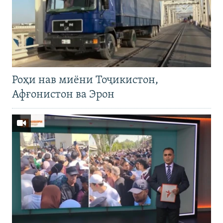
Роҳи нав миёни Тоҷикистон,
Афғонистон ва Эрон