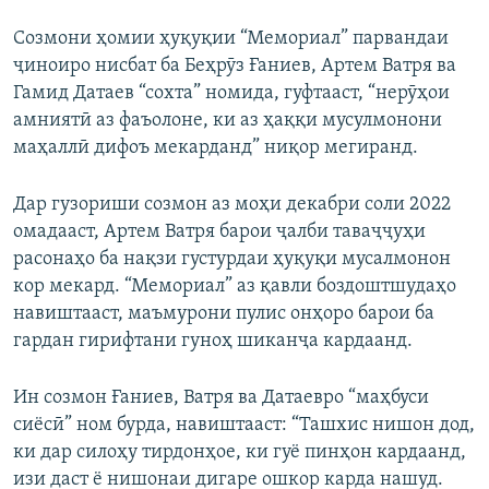
Созмони ҳомии ҳуқуқии “Мемориал” парвандаи
ҷиноиро нисбат ба Беҳрӯз Ғаниев, Артем Ватря ва
Гамид Датаев “сохта” номида, гуфтааст, “нерӯҳои
амниятӣ аз фаъолоне, ки аз ҳаққи мусулмонони
маҳаллӣ дифоъ мекарданд” ниқор мегиранд.
Дар гузориши созмон аз моҳи декабри соли 2022
омадааст, Артем Ватря барои ҷалби таваҷҷуҳи
расонаҳо ба нақзи густурдаи ҳуқуқи мусалмонон
кор мекард. “Мемориал” аз қавли боздоштшудаҳо
навиштааст, маъмурони пулис онҳоро барои ба
гардан гирифтани гуноҳ шиканҷа кардаанд.
Ин созмон Ғаниев, Ватря ва Датаевро “маҳбуси
сиёсӣ” ном бурда, навиштааст: “Ташхис нишон дод,
ки дар силоҳу тирдонҳое, ки гуё пинҳон кардаанд,
изи даст ё нишонаи дигаре ошкор карда нашуд.