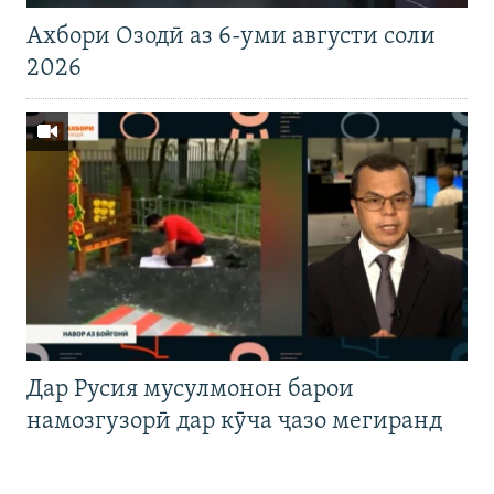
Ахбори Озодӣ аз 6-уми августи соли
2026
Дар Русия мусулмонон барои
намозгузорӣ дар кӯча ҷазо мегиранд