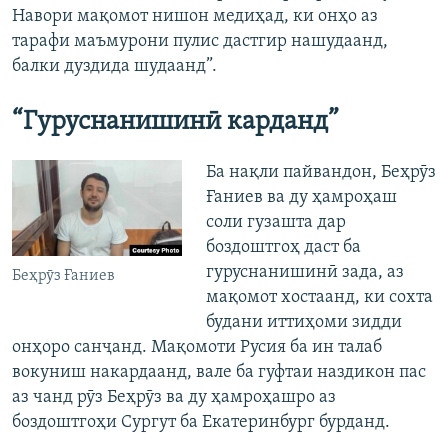
Навори мақомот нишон медиҳад, ки онҳо аз
тарафи маъмурони пулис дастгир нашудаанд,
балки дуздида шудаанд”.
“Гуруснанишинӣ карданд”
Ба нақли пайвандон, Беҳрӯз
Ғаниев ва ду ҳамроҳаш
соли гузашта дар
боздоштгоҳ даст ба
гуруснанишинӣ зада, аз
Беҳрӯз Ғаниев
мақомот хостаанд, ки сохта
будани иттиҳоми зидди
онҳоро санҷанд. Мақомоти Русия ба ин талаб
вокуниш накардаанд, вале ба гуфтаи наздикон пас
аз чанд рӯз Беҳрӯз ва ду ҳамроҳашро аз
боздоштгоҳи Сургут ба Екатеринбург бурданд.