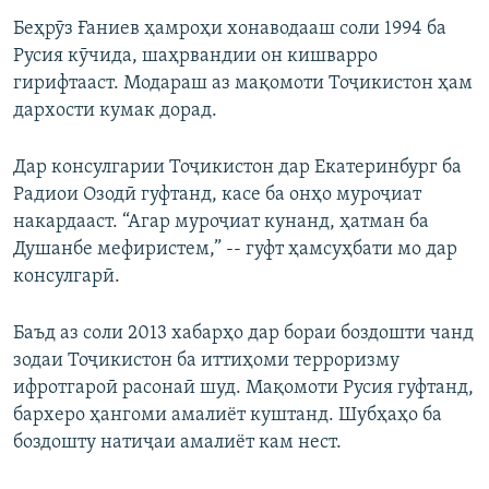
Беҳрӯз Ғаниев ҳамроҳи хонаводааш соли 1994 ба
Русия кӯчида, шаҳрвандии он кишварро
гирифтааст. Модараш аз мақомоти Тоҷикистон ҳам
дархости кумак дорад.
Дар консулгарии Тоҷикистон дар Екатеринбург ба
Радиои Озодӣ гуфтанд, касе ба онҳо муроҷиат
накардааст. “Агар муроҷиат кунанд, ҳатман ба
Душанбе мефиристем,” -- гуфт ҳамсуҳбати мо дар
консулгарӣ.
Баъд аз соли 2013 хабарҳо дар бораи боздошти чанд
зодаи Тоҷикистон ба иттиҳоми терроризму
ифротгароӣ расонаӣ шуд. Мақомоти Русия гуфтанд,
бархеро ҳангоми амалиёт куштанд. Шубҳаҳо ба
боздошту натиҷаи амалиёт кам нест.