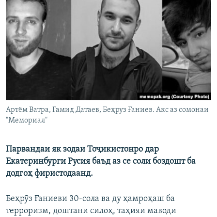
ГУЗОРИШҲОИ РАДИОӢ
Русский
ПАЙГИРӢ КУНЕД
Ҳамаи сомонаҳои RFE/RL
Артём Ватра, Гамид Датаев, Беҳруз Ғаниев. Акс аз сомонаи
"Мемориал"
Парвандаи як зодаи Тоҷикистонро дар
Екатеринбурги Русия баъд аз се соли боздошт ба
додгоҳ фиристодаанд.
Беҳрӯз Ғаниеви 30-сола ва ду ҳамроҳаш ба
терроризм, доштани силоҳ, таҳияи маводи