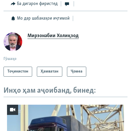
Ба дигарон фиристед
Мо дар шабакаҳои иҷтимоӣ
Мирзонабии Холиқзод
Гӯшаҳо
Тоҷикистон
Ҳамватан
Ҷомeа
Инҳо ҳам аҷоибанд, бинед: