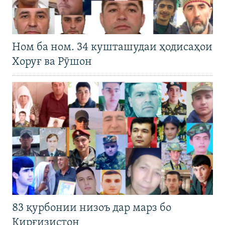
Ном ба ном. 34 кушташудаи ҳодисаҳои
Хоруғ ва Рӯшон
83 қурбонии низоъ дар марз бо
Қирғизистон