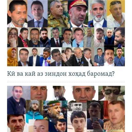
Кӣ ва кай аз зиндон хоҳад баромад?